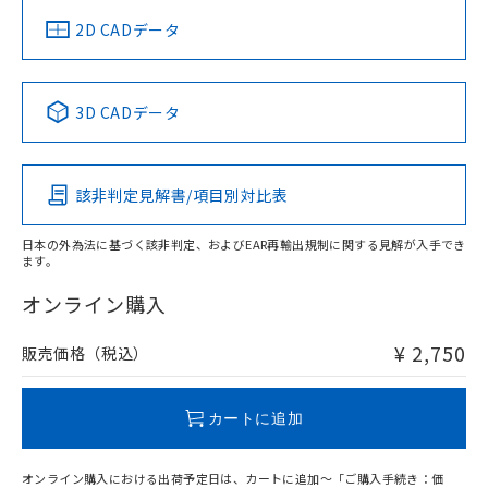
船舶規格）
船舶規格）
船舶規格）
船舶規格
中国 RoHS
注意事項・凡例
2D CADデータ
No
No
No
No
中国 RoHS表
※1 ※2
3D CADデータ
この製品の規格認証/適合状況ページへ
Pb
Hg
Cd
Cr(VI)
その他の認証はこちらのページからご検索ください
該非判定見解書/項目別対比表
O
O
O
O
日本の外為法に基づく該非判定、およびEAR再輸出規制に関する見解が入手でき
ます。
"対応済み"や非含有の記載がされた商品であっても、流通
在庫等で未対応品が混在する可能性があります。
オンライン購入
非含有品が必要な際は、弊社営業部門もしくは販売店へお
問い合わせください。
¥ 2,750
販売価格（税込）
この製品のRoHS/REACH対応状況ページへ
カートに追加
オンライン購入における出荷予定日は、カートに追加～「ご購入手続き：価