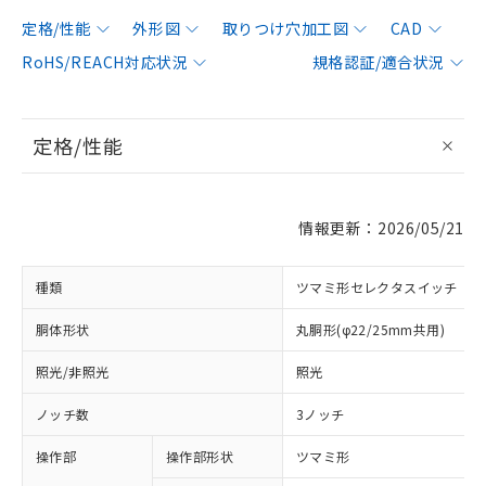
定格/性能
外形図
取りつけ穴加工図
CAD
RoHS/REACH対応状況
規格認証/適合状況
定格/性能
情報更新：2026/05/21
種類
ツマミ形セレクタスイッチ
胴体形状
丸胴形(φ22/25mm共用)
照光/非照光
照光
ノッチ数
3ノッチ
操作部
操作部形状
ツマミ形