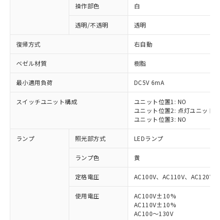
操作部色
白
透明/不透明
透明
復帰方式
右自動
ベゼル材質
樹脂
最小適用負荷
DC5V 6mA
スイッチユニット構成
ユニット位置1: NO
ユニット位置2: 点灯ユニット
ユニット位置3: NO
ランプ
照光部方式
LEDランプ
ランプ色
黄
定格電圧
AC100V、AC110V、AC120V
使用電圧
AC100V±10%
※1 対応状況
AC110V±10%
AC100～130V