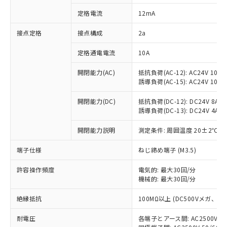
対応済み：EU RoHS指令（10物質）の
定格電流
12mA
非含有に対応した製品が提供可能な商品で
す。
接点定格
接点構成
2a
対応予定：EU RoHS指令（10物質）の非含
ご利用条件
有に対応した製品に切り替える予定のある
定格通電電流
10A
商品です。
対応予定なし：EU RoHS指令（10物質）の
開閉能力(AC)
抵抗負荷(AC-12): AC24V 10A/A
以下の条件をお読みいただき、同意のうえ
非含有に非対応の商品で、対応品を出す予
誘導負荷(AC-15): AC24V 10A/AC
ご利用ください。
定はありません。
調査・確認中：EU RoHS指令（10物質）の
開閉能力(DC)
抵抗負荷(DC-12): DC24V 8A/DC
本サービスは、当社制御機器事業取扱
※1 中国RoHS○×表
誘導負荷(DC-13): DC24V 4A/DC
非含有の対応状況を調査中または確認中の
商品の当社在庫状況および標準価格
商品です。
(税抜)を提供させていただくもので
開閉能力説明
測定条件: 周囲温度 20±2℃、
「○」：最大均質材料含有率が中国RoHSの
非該当品：ライセンス料など無形物で、有
す。
基準値以下であることを示します。
害物質有無と関係のない商品です。
当社制御機器事業取扱商品の中には、
端子仕様
ねじ締め端子 (M3.5)
「×」：最大均質材料含有率が中国RoHSの
仕入先様の事情により、非含有部品として
本サービスの対象外となる商品もある
基準値を超えていることを示します。
いたものが、含有品と判明した場合などや
当社は、これら貴社製品のうち、外国
ことをご了承ください。
許容操作頻度
電気的: 最大30回/分
「－」：未確認です。当社販売部門へお問
むを得ず変更することがあります。
為替および外国貿易法に定める商品
機械的: 最大30回/分
在庫状況および標準価格照会結果は、
い合わせください。
（以下｢規制貨物等」という）を輸出
記載している更新日時点での社内デー
*EU RoHS指令（10物質）：
または国外への提供する場合は、日本
絶縁抵抗
100MΩ以上 (DC500Vメガ、
記
タに基づき作成されるものであり、閲
説明
鉛(Pb) 1000ppm以下、 水銀(Hg) 1000ppm以下、 カド
*中国RoHS10物質の基準値 (GB/T26572)：
国政府の輸出許可(または役務取引許
号
覧された時点での実際の在庫および標
ミウム(Cd) 100ppm以下、
Pb(鉛) :1000ppm、 Hg(水銀) : 1000ppm、 Cd(カドミウ
耐電圧
各端子とアース間: AC2500V 50/
可)を取得するなどの必要な手続きを
六価クロム(Cr(Ⅵ)) 1000ppm以下、ポリ臭化ビフェニル
ム) : 100ppm、
準価格とは異なる場合があることをご