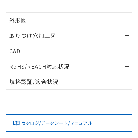
※当社の共同利用者とは、
"個人情報
51物質の非含有証明書（当社基準）
の共同利用に関して"
の「1.共同利
※本証明書は発行日時点で非含有を証明す
用者の範囲」に記載されている法人を
るもので、過去に遡って非含有を証明する
外形図
指します。
ものではありません。
情報更新：2026/05/21
また、RoHS指令のフタル酸エステル類４
取りつけ穴加工図
物質の対応では、対応完了までの期間は出
荷製品に未対応品が混在することから備考
情報更新：2026/05/21
CAD
欄に対応日を記載しておりました。
既に当社にて対応品への在庫切替を完了
ログイン/会員登録いただくと、CADデータをダウンロー
していることから、特段のことがない限
RoHS/REACH対応状況
ドすることができます。
り、2022年1月12日より割愛しておりま
す。
情報更新：2026/7/29
規格認証/適合状況
ログイン/会員登録
EU RoHS
注意事項・凡例
UL認証
CSA認証
CEマーキング
Yes
Yes
Yes
対応状況
対応予定月
※1
※2
ダウンロードデータをご利用いただく前に、以下を必ずお読
みください。
カタログ/データシート/マニュアル
対応済み
ソフトウェアの使用条件
LR型式承認
DNV型式承認
BV型式承認
KR型式承
（イギリス
（ノルウェー
（フランス
（韓国