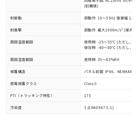
類(PBB) 1000ppm以下、ポリ臭化ジフェニルエーテル類
同極端子間: AC2500V 50/60
Cr(Ⅵ)(六価クロム) : 1000ppm、 PBBs(ポリ臭化ビフェ
とります。
了承ください。
(PBDE) 1000ppm以下、フタル酸ビス(2-エチルヘキシ
○
一定数以上の在庫あり
ニル類) : 1000ppm、 PBDEs(ポリ臭化ジフェニルエーテ
(初期値)
当社は規制貨物を破棄する場合は、完
ル) (DEHP)(別名：DOP) 1000ppm以下、フタル酸ブチ
正式な納期状況および標準価格はお客
ル類) : 1000ppm、
ルベンジル（BBP） 1000ppm以下、フタル酸ジブチル
全に破砕するなど、違法に輸出されな
DBP(フタル酸ジブチル) : 1000ppm、 DIBP(フタル酸ジ
様のお取引先、またはお客様担当のオ
耐振動
誤動作: 10～55Hz 複振幅 1.
（DBP） 1000ppm以下、フタル酸ジイソブチル
イソブチル) : 1000ppm、 BBP(フタル酸ブチルベンジ
△
一定数には満たないが在庫あり
いよう必要な手段を講じます。
ムロン制御機器販売店・当社販売員に
(DIBP) 1000ppm以下
ル) : 1000ppm、
当社は貴社製品を、核兵器、ミサイ
但し、RoHS指令で産業用監視および制御機器に対する
DEHP(フタル酸ビス(2-エチルヘキシル)) : 1000ppm
ご相談ください。
2
耐衝撃
誤動作: 最大1000m/s
(接点開
適用除外項目は除く。
ル、化学兵器、生物兵器またはその他
－
在庫なし(最新の在庫状況につ
オムロン制御機器販売店や当社販売拠
フタル酸エステル類の４物質については閾値を超える意
武器並びにこれらの製造装置等に一切
いては、お客様のお取引先、ま
周囲温度範囲
図的な使用がないことを確認しています。
使用時: -25～55℃ (ただし
点は「
販売ネットワーク
」をご確認
※2 環境保護使用期限
使用いたしません。
保存時: -40～80℃ (ただし
たはお客様担当のオムロン制御
ください。
当社は、貴社製品を第三者に販売する
機器販売店・当社販売員にご確
在庫状況および標準価格結果を当社の
※2 対応予定月
「ｅ」：有害物質（10物質）のすべてが基
周囲湿度範囲
使用時: 35～85%RH
場合は、上記1、2および3の内容を当
認ください)
事前の承諾なく第三者に漏洩または開
準値以下であることを示します。
該第三者に通知します。また当社は、
示しないようお願いします。
保護構造
パネル前面: IP66、NEMA4X, N
部品在庫の切り替え状況などにより、予定
「10」：通常の使用状況下において有害物
販売先および販売に係わる関係者が違
マイパーツ機能（部品リスト作成サー
空
受注生産機種、また在庫状況の
月が前後することがあります。
質が外部に漏えいし、環境に深刻な影響を
法に輸出するおそれがある場合は、取
ビス）をご利用いただくには、I-Web
白
情報を公開していない機種
感電保護クラス
Class II
及ぼさない年数を意味します。
り引きをいたしません。
メンバーズにご登録されている必要が
「－」：未確認です。当社販売部門へお問
あります。
PTI（トラッキング特性）
175
い合わせください。
お客様が当ウェブサイト上で当社にご
※3 非含有証明書ダウンロード
登録された部品リストについて、当社
汚染度
3 (EN60947-5-1)
および当社の共同利用者が、当社の製
下記の非含有証明書をダウンロードするこ
品・サービスに関するお客様との取
とができます。
合意する
キャンセル
引・商談に必要な範囲で利用すること
をご了承ください。
EU RoHS指令（10物質）の非含有証明書