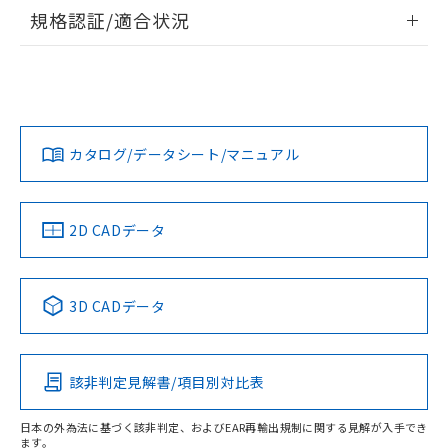
情報更新：2026/7/29
規格認証/適合状況
ログイン/会員登録
EU RoHS
注意事項・凡例
A22NW-3BR-TRA-P102-RDについての規格認証/適合状況に
ついては、「カスタマーサポートセンタ お客様相談室」また
は貴社担当オムロン営業員または販売店にお問い合わせくだ
対応状況
対応予定月
※1
※2
さい。
ダウンロードデータをご利用いただく前に、以下を必ずお読
みください。
カタログ/データシート/マニュアル
対応済み
ソフトウェアの使用条件
お問い合わせ
中国 RoHS
注意事項・凡例
2D CADデータ
中国 RoHS表
※1 ※2
3D CADデータ
Pb
Hg
Cd
Cr(VI)
該非判定見解書/項目別対比表
O
O
O
O
日本の外為法に基づく該非判定、およびEAR再輸出規制に関する見解が入手でき
ます。