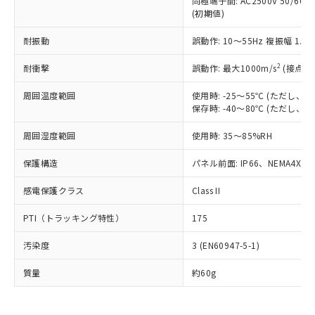
同極端子間: AC2500V 50/60
為替および外国貿易法に定める商品
在庫状況および標準価格照会結果は、
い合わせください。
(初期値)
（以下｢規制貨物等」という）を輸出
記載している更新日時点での社内デー
*EU RoHS指令（10物質）：
または国外への提供する場合は、日本
記
タに基づき作成されるものであり、閲
説明
鉛(Pb) 1000ppm以下、 水銀(Hg) 1000ppm以下、 カド
耐振動
誤動作: 10～55Hz 複振幅 1.
*中国RoHS10物質の基準値 (GB/T26572)：
国政府の輸出許可(または役務取引許
号
覧された時点での実際の在庫および標
ミウム(Cd) 100ppm以下、
Pb(鉛) :1000ppm、 Hg(水銀) : 1000ppm、 Cd(カドミウ
可)を取得するなどの必要な手続きを
六価クロム(Cr(Ⅵ)) 1000ppm以下、ポリ臭化ビフェニル
ム) : 100ppm、
準価格とは異なる場合があることをご
2
耐衝撃
誤動作: 最大1000m/s
(接点開
類(PBB) 1000ppm以下、ポリ臭化ジフェニルエーテル類
Cr(Ⅵ)(六価クロム) : 1000ppm、 PBBs(ポリ臭化ビフェ
とります。
了承ください。
(PBDE) 1000ppm以下、フタル酸ビス(2-エチルヘキシ
○
一定数以上の在庫あり
ニル類) : 1000ppm、 PBDEs(ポリ臭化ジフェニルエーテ
当社は規制貨物を破棄する場合は、完
ル) (DEHP)(別名：DOP) 1000ppm以下、フタル酸ブチ
正式な納期状況および標準価格はお客
ル類) : 1000ppm、
周囲温度範囲
使用時: -25～55℃ (ただし
ルベンジル（BBP） 1000ppm以下、フタル酸ジブチル
全に破砕するなど、違法に輸出されな
DBP(フタル酸ジブチル) : 1000ppm、 DIBP(フタル酸ジ
保存時: -40～80℃ (ただし
様のお取引先、またはお客様担当のオ
（DBP） 1000ppm以下、フタル酸ジイソブチル
イソブチル) : 1000ppm、 BBP(フタル酸ブチルベンジ
△
一定数には満たないが在庫あり
いよう必要な手段を講じます。
ムロン制御機器販売店・当社販売員に
(DIBP) 1000ppm以下
ル) : 1000ppm、
当社は貴社製品を、核兵器、ミサイ
但し、RoHS指令で産業用監視および制御機器に対する
周囲湿度範囲
使用時: 35～85%RH
DEHP(フタル酸ビス(2-エチルヘキシル)) : 1000ppm
ご相談ください。
適用除外項目は除く。
ル、化学兵器、生物兵器またはその他
－
在庫なし(最新の在庫状況につ
オムロン制御機器販売店や当社販売拠
フタル酸エステル類の４物質については閾値を超える意
保護構造
パネル前面: IP66、NEMA4X, N
武器並びにこれらの製造装置等に一切
いては、お客様のお取引先、ま
図的な使用がないことを確認しています。
点は「
販売ネットワーク
」をご確認
※2 環境保護使用期限
使用いたしません。
たはお客様担当のオムロン制御
ください。
感電保護クラス
Class II
当社は、貴社製品を第三者に販売する
機器販売店・当社販売員にご確
在庫状況および標準価格結果を当社の
※2 対応予定月
「ｅ」：有害物質（10物質）のすべてが基
場合は、上記1、2および3の内容を当
認ください)
事前の承諾なく第三者に漏洩または開
PTI（トラッキング特性）
175
準値以下であることを示します。
該第三者に通知します。また当社は、
示しないようお願いします。
部品在庫の切り替え状況などにより、予定
「10」：通常の使用状況下において有害物
販売先および販売に係わる関係者が違
マイパーツ機能（部品リスト作成サー
空
受注生産機種、また在庫状況の
汚染度
3 (EN60947-5-1)
月が前後することがあります。
質が外部に漏えいし、環境に深刻な影響を
法に輸出するおそれがある場合は、取
ビス）をご利用いただくには、I-Web
白
情報を公開していない機種
及ぼさない年数を意味します。
り引きをいたしません。
メンバーズにご登録されている必要が
質量
約60g
「－」：未確認です。当社販売部門へお問
あります。
い合わせください。
お客様が当ウェブサイト上で当社にご
※3 非含有証明書ダウンロード