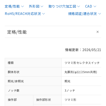
定格/性能
外形図
取りつけ穴加工図
CAD
RoHS/REACH対応状況
規格認証/適合状況
定格/性能
情報更新：2026/05/21
種類
ツマミ形セレクタスイッチ
胴体形状
丸胴形(φ22/25mm共用)
照光/非照光
照光
ノッチ数
3ノッチ
操作部
操作部形状
ツマミ形