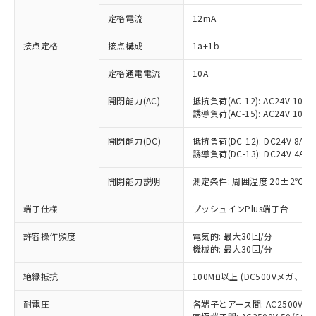
定格電流
12mA
接点定格
接点構成
1a+1b
※1 対応状況
定格通電電流
10A
対応済み：EU RoHS指令（10物質）の
非含有に対応した製品が提供可能な商品で
開閉能力(AC)
抵抗負荷(AC-12): AC24V 10A/A
す。
誘導負荷(AC-15): AC24V 10A/AC
対応予定：EU RoHS指令（10物質）の非含
ご利用条件
有に対応した製品に切り替える予定のある
開閉能力(DC)
抵抗負荷(DC-12): DC24V 8A/DC
商品です。
誘導負荷(DC-13): DC24V 4A/DC
対応予定なし：EU RoHS指令（10物質）の
以下の条件をお読みいただき、同意のうえ
開閉能力説明
測定条件: 周囲温度 20±2℃、
非含有に非対応の商品で、対応品を出す予
ご利用ください。
定はありません。
端子仕様
プッシュインPlus端子台
調査・確認中：EU RoHS指令（10物質）の
本サービスは、当社制御機器事業取扱
※1 中国RoHS○×表
非含有の対応状況を調査中または確認中の
商品の当社在庫状況および標準価格
許容操作頻度
電気的: 最大30回/分
商品です。
(税抜)を提供させていただくもので
機械的: 最大30回/分
「○」：最大均質材料含有率が中国RoHSの
非該当品：ライセンス料など無形物で、有
す。
基準値以下であることを示します。
害物質有無と関係のない商品です。
絶縁抵抗
100MΩ以上 (DC500Vメガ、
当社制御機器事業取扱商品の中には、
「×」：最大均質材料含有率が中国RoHSの
仕入先様の事情により、非含有部品として
本サービスの対象外となる商品もある
基準値を超えていることを示します。
いたものが、含有品と判明した場合などや
当社は、これら貴社製品のうち、外国
耐電圧
各端子とアース間: AC2500V 50/
ことをご了承ください。
「－」：未確認です。当社販売部門へお問
むを得ず変更することがあります。