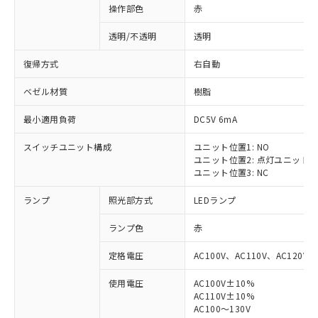
操作部色
赤
透明/不透明
透明
復帰方式
右自動
ベゼル材質
樹脂
最小適用負荷
DC5V 6mA
スイッチユニット構成
ユニット位置1: NO
ユニット位置2: 点灯ユニット
ユニット位置3: NC
ランプ
照光部方式
LEDランプ
ランプ色
赤
定格電圧
AC100V、AC110V、AC120V
使用電圧
AC100V±10%
AC110V±10%
AC100～130V