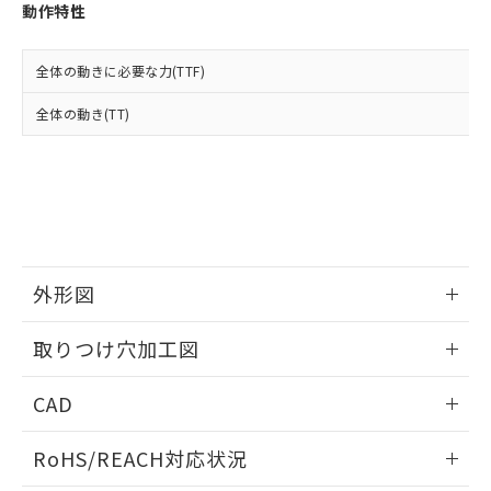
登録された部品リストについて、当社
動作特性
および当社の共同利用者が、当社の製
下記の非含有証明書をダウンロードするこ
品・サービスに関するお客様との取
とができます。
合意する
キャンセル
引・商談に必要な範囲で利用すること
全体の動きに必要な力(TTF)
をご了承ください。
EU RoHS指令（10物質）の非含有証明書
全体の動き(TT)
※当社の共同利用者とは、
"個人情報
51物質の非含有証明書（当社基準）
の共同利用に関して"
の「1.共同利
※本証明書は発行日時点で非含有を証明す
用者の範囲」に記載されている法人を
るもので、過去に遡って非含有を証明する
指します。
ものではありません。
また、RoHS指令のフタル酸エステル類４
物質の対応では、対応完了までの期間は出
荷製品に未対応品が混在することから備考
外形図
欄に対応日を記載しておりました。
既に当社にて対応品への在庫切替を完了
情報更新：2026/05/21
していることから、特段のことがない限
取りつけ穴加工図
り、2022年1月12日より割愛しておりま
す。
情報更新：2026/05/21
CAD
ログイン/会員登録いただくと、CADデータをダウンロー
RoHS/REACH対応状況
ドすることができます。