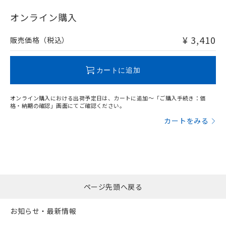
"対応済み"や非含有の記載がされた商品であっても、流通
在庫等で未対応品が混在する可能性があります。
オンライン購入
非含有品が必要な際は、弊社営業部門もしくは販売店へお
問い合わせください。
¥ 3,410
販売価格（税込）
この製品のRoHS/REACH対応状況ページへ
カートに追加
オンライン購入における出荷予定日は、カートに追加～「ご購入手続き：価
格・納期の確認」画面にてご確認ください。
カートをみる
ページ先頭へ戻る
お知らせ・最新情報