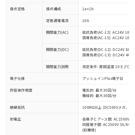
接点定格
接点構成
1a+1b
※1 対応状況
定格通電電流
10A
対応済み：EU RoHS指令（10物質）の
開閉能力(AC)
抵抗負荷(AC-12): AC24V 10A/A
非含有に対応した製品が提供可能な商品で
誘導負荷(AC-15): AC24V 10A/AC
す。
対応予定：EU RoHS指令（10物質）の非含
開閉能力(DC)
抵抗負荷(DC-12): DC24V 8A/DC
ご利用条件
有に対応した製品に切り替える予定のある
誘導負荷(DC-13): DC24V 4A/DC
商品です。
対応予定なし：EU RoHS指令（10物質）の
開閉能力説明
測定条件: 周囲温度 20±2℃、
以下の条件をお読みいただき、同意のうえ
非含有に非対応の商品で、対応品を出す予
ご利用ください。
端子仕様
プッシュインPlus端子台
定はありません。
調査・確認中：EU RoHS指令（10物質）の
本サービスは、当社制御機器事業取扱
※1 中国RoHS○×表
許容操作頻度
電気的: 最大30回/分
非含有の対応状況を調査中または確認中の
商品の当社在庫状況および標準価格
機械的: 最大30回/分
商品です。
(税抜)を提供させていただくもので
「○」：最大均質材料含有率が中国RoHSの
非該当品：ライセンス料など無形物で、有
す。
絶縁抵抗
100MΩ以上 (DC500Vメガ、
基準値以下であることを示します。
害物質有無と関係のない商品です。
当社制御機器事業取扱商品の中には、
「×」：最大均質材料含有率が中国RoHSの
仕入先様の事情により、非含有部品として
耐電圧
各端子とアース間: AC2500V 50/
本サービスの対象外となる商品もある
基準値を超えていることを示します。
いたものが、含有品と判明した場合などや
当社は、これら貴社製品のうち、外国
同極端子間: AC2500V 50/60
ことをご了承ください。
「－」：未確認です。当社販売部門へお問
むを得ず変更することがあります。
(初期値)
為替および外国貿易法に定める商品
在庫状況および標準価格照会結果は、
い合わせください。