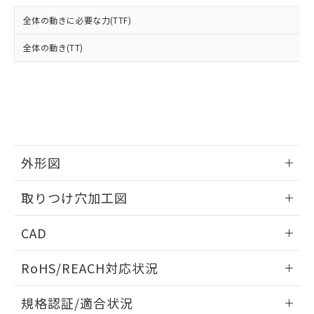
および当社の共同利用者が、当社の製
下記の非含有証明書をダウンロードするこ
品・サービスに関するお客様との取
全体の動きに必要な力(TTF)
とができます。
合意する
キャンセル
引・商談に必要な範囲で利用すること
をご了承ください。
全体の動き(TT)
EU RoHS指令（10物質）の非含有証明書
※当社の共同利用者とは、
"個人情報
51物質の非含有証明書（当社基準）
の共同利用に関して"
の「1.共同利
※本証明書は発行日時点で非含有を証明す
用者の範囲」に記載されている法人を
るもので、過去に遡って非含有を証明する
指します。
ものではありません。
また、RoHS指令のフタル酸エステル類４
物質の対応では、対応完了までの期間は出
荷製品に未対応品が混在することから備考
外形図
欄に対応日を記載しておりました。
情報更新：2026/05/21
既に当社にて対応品への在庫切替を完了
取りつけ穴加工図
していることから、特段のことがない限
り、2022年1月12日より割愛しておりま
情報更新：2026/05/21
CAD
す。
ログイン/会員登録いただくと、CADデータをダウンロー
RoHS/REACH対応状況
ドすることができます。
情報更新：2026/7/29
規格認証/適合状況