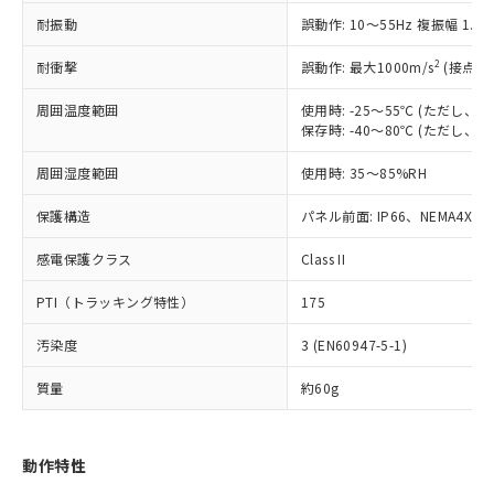
（以下｢規制貨物等」という）を輸出
記載している更新日時点での社内デー
耐振動
誤動作: 10～55Hz 複振幅 1.
*EU RoHS指令（10物質）：
または国外への提供する場合は、日本
記
タに基づき作成されるものであり、閲
説明
鉛(Pb) 1000ppm以下、 水銀(Hg) 1000ppm以下、 カド
*中国RoHS10物質の基準値 (GB/T26572)：
国政府の輸出許可(または役務取引許
号
覧された時点での実際の在庫および標
ミウム(Cd) 100ppm以下、
Pb(鉛) :1000ppm、 Hg(水銀) : 1000ppm、 Cd(カドミウ
2
耐衝撃
誤動作: 最大1000m/s
(接点開
可)を取得するなどの必要な手続きを
六価クロム(Cr(Ⅵ)) 1000ppm以下、ポリ臭化ビフェニル
ム) : 100ppm、
準価格とは異なる場合があることをご
類(PBB) 1000ppm以下、ポリ臭化ジフェニルエーテル類
Cr(Ⅵ)(六価クロム) : 1000ppm、 PBBs(ポリ臭化ビフェ
とります。
了承ください。
(PBDE) 1000ppm以下、フタル酸ビス(2-エチルヘキシ
周囲温度範囲
使用時: -25～55℃ (ただし
○
一定数以上の在庫あり
ニル類) : 1000ppm、 PBDEs(ポリ臭化ジフェニルエーテ
当社は規制貨物を破棄する場合は、完
ル) (DEHP)(別名：DOP) 1000ppm以下、フタル酸ブチ
正式な納期状況および標準価格はお客
ル類) : 1000ppm、
保存時: -40～80℃ (ただし
ルベンジル（BBP） 1000ppm以下、フタル酸ジブチル
全に破砕するなど、違法に輸出されな
DBP(フタル酸ジブチル) : 1000ppm、 DIBP(フタル酸ジ
様のお取引先、またはお客様担当のオ
（DBP） 1000ppm以下、フタル酸ジイソブチル
イソブチル) : 1000ppm、 BBP(フタル酸ブチルベンジ
△
一定数には満たないが在庫あり
いよう必要な手段を講じます。
周囲湿度範囲
使用時: 35～85%RH
ムロン制御機器販売店・当社販売員に
(DIBP) 1000ppm以下
ル) : 1000ppm、
当社は貴社製品を、核兵器、ミサイ
但し、RoHS指令で産業用監視および制御機器に対する
DEHP(フタル酸ビス(2-エチルヘキシル)) : 1000ppm
ご相談ください。
適用除外項目は除く。
ル、化学兵器、生物兵器またはその他
保護構造
パネル前面: IP66、NEMA4X, N
－
在庫なし(最新の在庫状況につ
オムロン制御機器販売店や当社販売拠
フタル酸エステル類の４物質については閾値を超える意
武器並びにこれらの製造装置等に一切
いては、お客様のお取引先、ま
図的な使用がないことを確認しています。
点は「
販売ネットワーク
」をご確認
※2 環境保護使用期限
感電保護クラス
Class II
使用いたしません。
たはお客様担当のオムロン制御
ください。
当社は、貴社製品を第三者に販売する
機器販売店・当社販売員にご確
在庫状況および標準価格結果を当社の
PTI（トラッキング特性）
175
※2 対応予定月
「ｅ」：有害物質（10物質）のすべてが基
場合は、上記1、2および3の内容を当
認ください)
事前の承諾なく第三者に漏洩または開
準値以下であることを示します。
該第三者に通知します。また当社は、
示しないようお願いします。
汚染度
3 (EN60947-5-1)
部品在庫の切り替え状況などにより、予定
「10」：通常の使用状況下において有害物
販売先および販売に係わる関係者が違
マイパーツ機能（部品リスト作成サー
空
受注生産機種、また在庫状況の
月が前後することがあります。
質が外部に漏えいし、環境に深刻な影響を
法に輸出するおそれがある場合は、取
ビス）をご利用いただくには、I-Web
白
情報を公開していない機種
質量
約60g
及ぼさない年数を意味します。
り引きをいたしません。
メンバーズにご登録されている必要が
「－」：未確認です。当社販売部門へお問
あります。
い合わせください。
お客様が当ウェブサイト上で当社にご
動作特性
※3 非含有証明書ダウンロード
登録された部品リストについて、当社