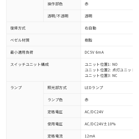
操作部色
赤
透明/不透明
透明
復帰方式
右自動
ベゼル材質
樹脂
最小適用負荷
DC5V 6mA
スイッチユニット構成
ユニット位置1: NO
ユニット位置2: 点灯ユニット
ユニット位置3: NC
ランプ
照光部方式
LEDランプ
ランプ色
赤
定格電圧
AC/DC24V
使用電圧
AC/DC24V±10%
定格電流
12mA