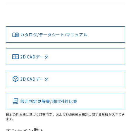
ログイン/会員登録
EU RoHS
注意事項・凡例
A22NW-3BR-TRA-P102-RCについての規格認証/適合状況に
ついては、「カスタマーサポートセンタ お客様相談室」また
は貴社担当オムロン営業員または販売店にお問い合わせくだ
対応状況
対応予定月
※1
※2
さい。
ダウンロードデータをご利用いただく前に、以下を必ずお読
みください。
カタログ/データシート/マニュアル
対応済み
ソフトウェアの使用条件
お問い合わせ
中国 RoHS
注意事項・凡例
2D CADデータ
中国 RoHS表
※1 ※2
3D CADデータ
Pb
Hg
Cd
Cr(VI)
該非判定見解書/項目別対比表
X
O
O
O
日本の外為法に基づく該非判定、およびEAR再輸出規制に関する見解が入手でき
ます。
"対応済み"や非含有の記載がされた商品であっても、流通
在庫等で未対応品が混在する可能性があります。
オンライン購入