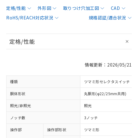
定格/性能
外形図
取りつけ穴加工図
CAD
RoHS/REACH対応状況
規格認証/適合状況
定格/性能
情報更新：2026/05/21
種類
ツマミ形セレクタスイッチ
胴体形状
丸胴形(φ22/25mm共用)
照光/非照光
照光
ノッチ数
3ノッチ
操作部
操作部形状
ツマミ形