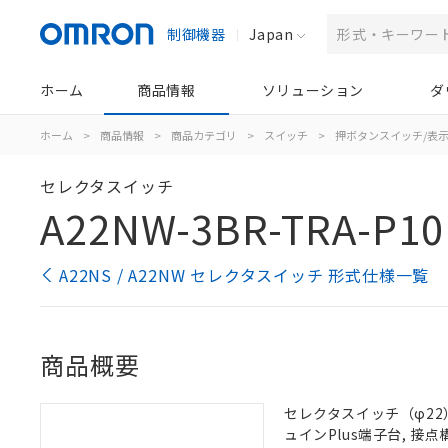
制御機器
Japan
ホーム
商品情報
ソリューション
ダ
ホーム
>
商品情報
>
商品カテゴリ
>
スイッチ
>
押ボタンスイッチ/表
セレクタスイッチ
A22NW-3BR-TRA-P10
A22NS / A22NW セレクタスイッチ 形式仕様一覧
商品概要
セレクタスイッチ（φ22）,
ュインPlus端子台, 接点構