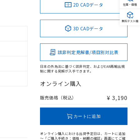
2D CADデータ
在庫・価格
無料テスト機
3D CADデータ
該非判定見解書/項目別対比表
日本の外為法に基づく該非判定、およびEAR再輸出規
制に関する見解が入手できます。
オンライン購入
¥ 3,190
販売価格（税込）
カートに追加
オンライン購入における出荷予定日は、カートに追加
～「ご購入手続き：価格・納期の確認」画面にてご確