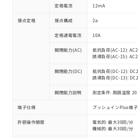
「○」：最大均質
定格電流
12mA
「×」：最大均質
本サービスは
当社は、これ
*EU RoHS指令（10物
「－」：未確認で
鉛(Pb) 1000ppm以下、
くものです。
う）を輸出ま
接点定格
接点構成
2a
記
説明
六価クロム(Cr(Ⅵ)) 1
当社制御機器
などの必要な
フタル酸ビス(2-エチルヘ
号
*中国RoHS10物質の基準値 
ル（DBP） 1000ppm
在庫状況およ
当社は規制貨
Pb(鉛) :1000ppm、 Hg
定格通電電流
10A
但し、RoHS指令で産
のであり、閲
ます。
Cr(Ⅵ)(六価クロム) : 
フタル酸エステル類の４
○
一定数以
DBP(フタル酸ジブチル) :
い。
当社は貴社製
DEHP(フタル酸ビス(2-エ
開閉能力(AC)
抵抗負荷(AC-12): AC24
正式な納期状
置等に一切使
誘導負荷(AC-15): AC24V
当社販売員に
※2 対応予定月
△
一定数に
当社は、貴社
オムロン制御
また当社は、
※2 環境保護使
在庫状況およ
部品在庫の切り替
たしません。
開閉能力(DC)
抵抗負荷(DC-12): DC24
－
在庫なし
す。
誘導負荷(DC-13): DC24
「ｅ」：有害物質
機器販売
マイパーツ機
「10」：通常の
ている必要が
味します。
開閉能力説明
測定条件: 周囲温度 2
空
受注生産
お客様が当ウ
※3 非含有証明
「－」：未確認で
白
が、当社の製
端子仕様
プッシュインPlus端
さい。
下記の非含有証明
※当社の共同
いる法人を指
許容操作頻度
電気的: 最大30回/分
EU RoHS指令（
機械的: 最大30回/分
51物質の非含有証
※本証明書は発行