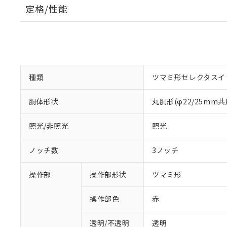
定格/性能
種類
ツマミ形セレクタスイ
胴体形状
丸胴形(φ22/25mm共
照光/非照光
照光
ノッチ数
3ノッチ
操作部
操作部形状
ツマミ形
操作部色
赤
透明/不透明
透明