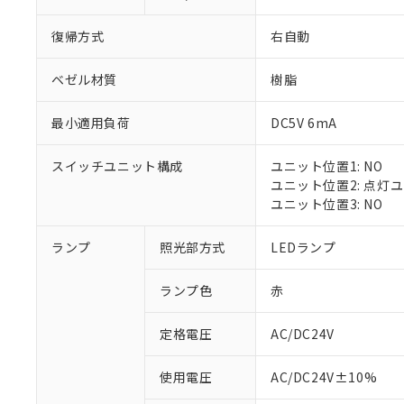
復帰方式
右自動
ベゼル材質
樹脂
最小適用負荷
DC5V 6mA
スイッチユニット構成
ユニット位置1: NO
ユニット位置2: 点灯
ユニット位置3: NO
※1 対応状況
ランプ
照光部方式
LEDランプ
対応済み：EU
ランプ色
赤
対応予定：EU R
対応予定なし：EU
定格電圧
AC/DC24V
調査・確認中：EU
ご利用条件
非該当品：ライセ
※1 中国RoHS
使用電圧
AC/DC24V±10%
仕入先様の事情に
があります。
以下の条件をお読