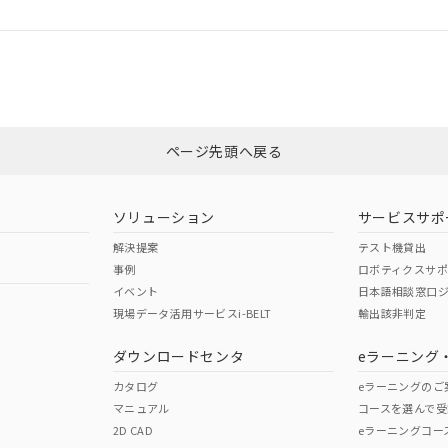
ログイン/会員登録
適合状況については、「カスタマーサポートセンタ お客様相談室」または貴社
みください。
非含有証明書
※3
ページ先頭へ戻る
ダウンロードはこちら
ソリューション
サービスサポ
解決提案
テスト機貸出
事例
ロボティクスサ
イベント
日本語相談窓口
現場データ活用サービスi-BELT
輸出該非判定
I)
PBBs
PBDEs
DBP
ダウンロードセンタ
eラーニング
カタログ
eラーニングのご
マニュアル
コースを選んで受
O
O
O
2D CAD
eラーニングコー