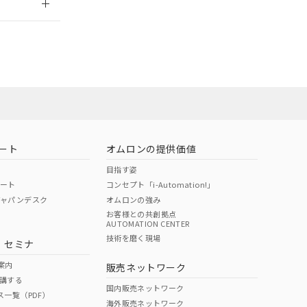
担当オムロン
お問い合わせ
ート
オムロンの提供価値
目指す姿
ポート
コンセプト「i-Automation!」
ジャパンデスク
オムロンの強み
お客様との共創拠点
AUTOMATION CENTER
DIBP
BBP
DEHP
環境保護
技術を磨く現場
・セミナ
使用期限
案内
販売ネットワーク
講する
O
O
O
10
国内販売ネットワーク
ス一覧（PDF）
海外販売ネットワーク