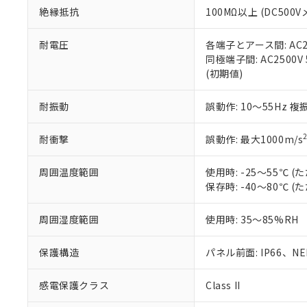
また、RoHS指
絶縁抵抗
100MΩ以上 (DC5
混在することから
既に当社にて対応
耐電圧
各端子とアース間: AC250
り割愛しておりま
同極端子間: AC2500V
(初期値)
耐振動
誤動作: 10～55Hz 複
耐衝撃
誤動作: 最大1000m/s
周囲温度範囲
使用時: -25～55℃
保存時: -40～80℃
周囲湿度範囲
使用時: 35～85%RH
保護構造
パネル前面: IP66、NEM
感電保護クラス
Class II