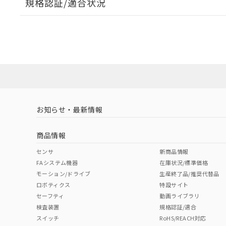
規格認証/適合状況
EU RoHS
注意事項・凡例
A22NW-3BR-TRA-P101-RCについての規格認証/
営業員または販売店にお問い合わせください。
ダウンロードデータをご利用いただく前に、以下を必ずお読
対応状況
対応予定月
※1
※2
ソフトウェアの使用条件
対応済み
お知らせ・最新情報
中国 RoHS
注意事項・凡例
商品情報
中国 RoHS表
※1 ※2
センサ
新商品情報
FAシステム機器
在庫状況/標準価格
Pb
Hg
Cd
Cr(V
モーション/ドライブ
生産終了品/推奨代替品
ロボティクス
特設サイト
セーフティ
動画ライブラリ
検査装置
規格認証/適合
X
O
O
O
スイッチ
RoHS/REACH対応