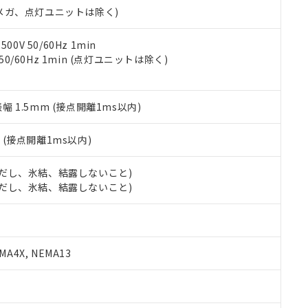
令のフタル酸エステル類４物質の対応では、対応完了までの期間は出
00Vメガ、点灯ユニットは除く)
備考欄に対応日を記載しておりました。
品への在庫切替を完了していることから、特段のことがない限り、20
0V 50/60Hz 1min
す。
 50/60Hz 1min (点灯ユニットは除く)
振幅 1.5mm (接点開離1ms以内)
2
(接点開離1ms以内)
 (ただし、氷結、結露しないこと)
 (ただし、氷結、結露しないこと)
A4X, NEMA13