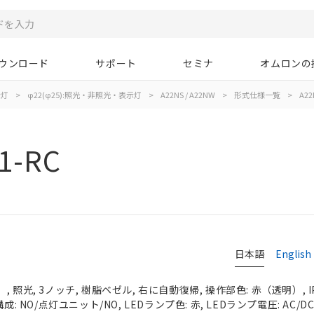
ウンロード
サポート
セミナ
オムロンの
示灯
>
φ22(φ25):照光・非照光・表示灯
>
A22NS / A22NW
>
形式仕様一覧
>
A22
1-RC
日本語
English
 照光, 3ノッチ, 樹脂ベゼル, 右に自動復帰, 操作部色: 赤（透明）, IP
成: NO/点灯ユニット/NO, LEDランプ色: 赤, LEDランプ電圧: AC/DC