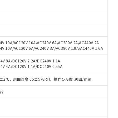
材料含有率が中国RoHSの基準値以下であることを示します。
材料含有率が中国RoHSの基準値を超えていることを示します。
、当社制御機器事業取扱商品の当社在庫状況および標準価格(税抜)
ら貴社製品のうち、外国為替および外国貿易法に定める商品（以下｢
質）：
す。当社販売部門へお問い合わせください。
 水銀(Hg) 1000ppm以下、 カドミウム(Cd) 100ppm以下、
たは国外への提供する場合は、日本国政府の輸出許可(または役務取
000ppm以下、ポリ臭化ビフェニル類(PBB) 1000ppm以下、ポリ臭化ジフェニルエーテル類(P
事業取扱商品の中には、本サービスの対象外となる商品もあること
手続きをとります。
キシル) (DEHP)(別名：DOP) 1000ppm以下、フタル酸ブチルベンジル（BBP） 100
(GB/T26572)：
以下、フタル酸ジイソブチル (DIBP) 1000ppm以下
び標準価格照会結果は、記載している更新日時点での社内データに
物を破棄する場合は、完全に破砕するなど、違法に輸出されないよ
(水銀) : 1000ppm、 Cd(カドミウム) : 100ppm、
業用監視および制御機器に対する適用除外項目は除く。
覧された時点での実際の在庫および標準価格とは異なる場合がある
1000ppm、 PBBs(ポリ臭化ビフェニル類) : 1000ppm、 PBDEs(ポリ臭化ジフェニルエーテル類
物質については閾値を超える意図的な使用がないことを確認しています。
上の在庫あり
 1000ppm、 DIBP(フタル酸ジイソブチル) : 1000ppm、 BBP(フタル酸ブチルベンジル) :
品を、核兵器、ミサイル、化学兵器、生物兵器またはその他武器並
チルヘキシル)) : 1000ppm
V 10A/AC120V 10A/AC240V 6A/AC380V 2A/AC440V 2A
況および標準価格はお客様のお取引先、またはお客様担当のオムロ
用いたしません。
 10A/AC120V 6A/AC240V 3A/AC380V 1.9A/AC440V 1.6A
ご相談ください。
は満たないが在庫あり
製品を第三者に販売する場合は、上記1、2および3の内容を当該第
機器販売店や当社販売拠点は「
販売ネットワーク
」をご確認くだ
販売先および販売に係わる関係者が違法に輸出するおそれがある場
用期限
び標準価格結果を当社の事前の承諾なく第三者に漏洩または開示し
え状況などにより、予定月が前後することがあります。
V 8A/DC120V 2.2A/DC240V 1.1A
(最新の在庫状況については、お客様のお取引先、またはお客様担当
V 4A/DC120V 1.1A/DC240V 0.55A
（10物質）のすべてが基準値以下であることを示します。
店・当社販売員にご確認ください)
能（部品リスト作成サービス）をご利用いただくには、I-Webメン
使用状況下において有害物質が外部に漏えいし、環境に深刻な影響を
あります。
0±2℃、周囲湿度 65±5%RH、操作ひん度 30回/min
機種、また在庫状況の情報を公開していない機種
ェブサイト上で当社にご登録された部品リストについて、当社およ
書ダウンロード
す。当社販売部門へお問い合わせください。
品・サービスに関するお客様との取引・商談に必要な範囲で利用す
合意する
キャンセル
子台
書をダウンロードすることができます。
利用者とは、
"個人情報の共同利用に関して"
の「1.共同利用者の
します。
10物質）の非含有証明書
明書（当社基準）
日時点で非含有を証明するもので、過去に遡って非含有を証明するも