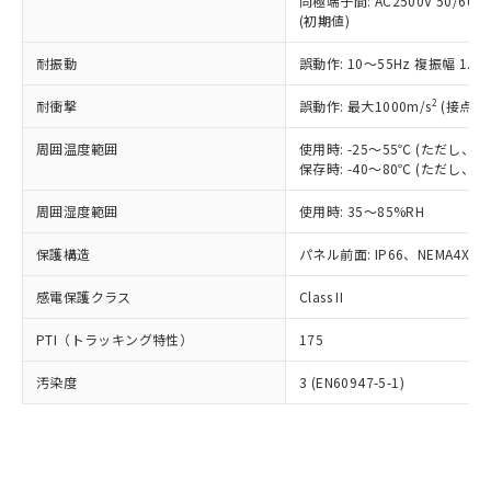
類(PBB) 1000ppm以下、ポリ臭化ジフェニルエーテル類
同極端子間: AC2500V 50/60
Cr(Ⅵ)(六価クロム) : 1000ppm、 PBBs(ポリ臭化ビフェ
とります。
了承ください。
(PBDE) 1000ppm以下、フタル酸ビス(2-エチルヘキシ
○
一定数以上の在庫あり
ニル類) : 1000ppm、 PBDEs(ポリ臭化ジフェニルエーテ
(初期値)
当社は規制貨物を破棄する場合は、完
ル) (DEHP)(別名：DOP) 1000ppm以下、フタル酸ブチ
正式な納期状況および標準価格はお客
ル類) : 1000ppm、
ルベンジル（BBP） 1000ppm以下、フタル酸ジブチル
全に破砕するなど、違法に輸出されな
DBP(フタル酸ジブチル) : 1000ppm、 DIBP(フタル酸ジ
様のお取引先、またはお客様担当のオ
耐振動
誤動作: 10～55Hz 複振幅 1.
（DBP） 1000ppm以下、フタル酸ジイソブチル
イソブチル) : 1000ppm、 BBP(フタル酸ブチルベンジ
△
一定数には満たないが在庫あり
いよう必要な手段を講じます。
ムロン制御機器販売店・当社販売員に
(DIBP) 1000ppm以下
ル) : 1000ppm、
当社は貴社製品を、核兵器、ミサイ
但し、RoHS指令で産業用監視および制御機器に対する
DEHP(フタル酸ビス(2-エチルヘキシル)) : 1000ppm
ご相談ください。
2
耐衝撃
誤動作: 最大1000m/s
(接点開
適用除外項目は除く。
ル、化学兵器、生物兵器またはその他
－
在庫なし(最新の在庫状況につ
オムロン制御機器販売店や当社販売拠
フタル酸エステル類の４物質については閾値を超える意
武器並びにこれらの製造装置等に一切
いては、お客様のお取引先、ま
周囲温度範囲
図的な使用がないことを確認しています。
使用時: -25～55℃ (ただし
点は「
販売ネットワーク
」をご確認
※2 環境保護使用期限
使用いたしません。
保存時: -40～80℃ (ただし
たはお客様担当のオムロン制御
ください。
当社は、貴社製品を第三者に販売する
機器販売店・当社販売員にご確
在庫状況および標準価格結果を当社の
※2 対応予定月
「ｅ」：有害物質（10物質）のすべてが基
周囲湿度範囲
使用時: 35～85%RH
場合は、上記1、2および3の内容を当
認ください)
事前の承諾なく第三者に漏洩または開
準値以下であることを示します。
該第三者に通知します。また当社は、
示しないようお願いします。
保護構造
パネル前面: IP66、NEMA4X, N
部品在庫の切り替え状況などにより、予定
「10」：通常の使用状況下において有害物
販売先および販売に係わる関係者が違
マイパーツ機能（部品リスト作成サー
空
受注生産機種、また在庫状況の
月が前後することがあります。
質が外部に漏えいし、環境に深刻な影響を
法に輸出するおそれがある場合は、取
ビス）をご利用いただくには、I-Web
白
情報を公開していない機種
感電保護クラス
Class II
及ぼさない年数を意味します。
り引きをいたしません。
メンバーズにご登録されている必要が
「－」：未確認です。当社販売部門へお問
あります。
PTI（トラッキング特性）
175
い合わせください。
お客様が当ウェブサイト上で当社にご
※3 非含有証明書ダウンロード
登録された部品リストについて、当社
汚染度
3 (EN60947-5-1)
および当社の共同利用者が、当社の製
下記の非含有証明書をダウンロードするこ
品・サービスに関するお客様との取
とができます。
合意する
キャンセル
引・商談に必要な範囲で利用すること
をご了承ください。
EU RoHS指令（10物質）の非含有証明書