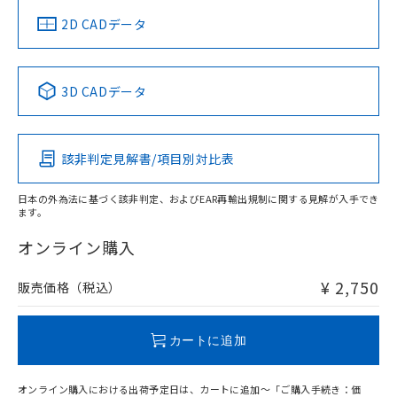
船舶規格）
船舶規格）
船舶規格）
船舶規格
中国 RoHS
注意事項・凡例
2D CADデータ
No
No
No
No
中国 RoHS表
※1 ※2
3D CADデータ
この製品の規格認証/適合状況ページへ
Pb
Hg
Cd
Cr(VI)
その他の認証はこちらのページからご検索ください
該非判定見解書/項目別対比表
O
O
O
O
日本の外為法に基づく該非判定、およびEAR再輸出規制に関する見解が入手でき
ます。
"対応済み"や非含有の記載がされた商品であっても、流通
在庫等で未対応品が混在する可能性があります。
オンライン購入
非含有品が必要な際は、弊社営業部門もしくは販売店へお
問い合わせください。
¥ 2,750
販売価格（税込）
この製品のRoHS/REACH対応状況ページへ
カートに追加
オンライン購入における出荷予定日は、カートに追加～「ご購入手続き：価