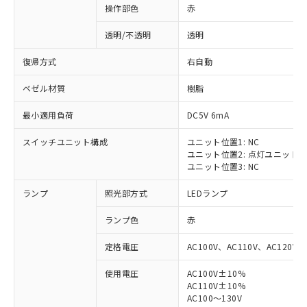
操作部色
赤
透明/不透明
透明
復帰方式
右自動
ベゼル材質
樹脂
最小適用負荷
DC5V 6mA
スイッチユニット構成
ユニット位置1: NC
ユニット位置2: 点灯ユニット
ユニット位置3: NC
ランプ
照光部方式
LEDランプ
ランプ色
赤
定格電圧
AC100V、AC110V、AC120V
使用電圧
AC100V±10%
※1 対応状況
AC110V±10%
AC100～130V