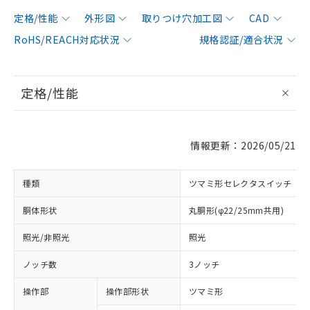
定格/性能
外形図
取りつけ穴加工図
CAD
RoHS/REACH対応状況
規格認証/適合状況
定格/性能
情報更新：2026/05/21
種類
ツマミ形セレクタスイッチ
胴体形状
丸胴形(φ22/25mm共用)
照光/非照光
照光
ノッチ数
3ノッチ
操作部
操作部形状
ツマミ形