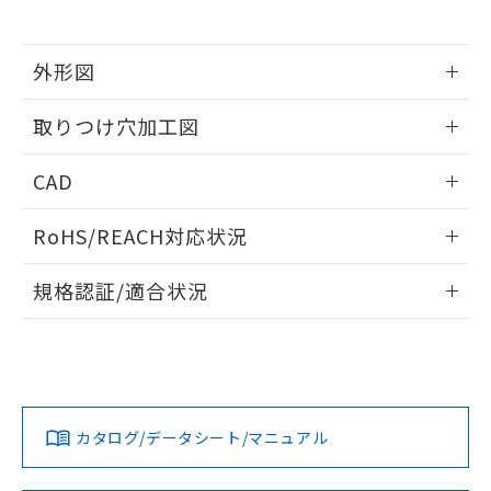
※当社の共同利用者とは、
"個人情報
51物質の非含有証明書（当社基準）
の共同利用に関して"
の「1.共同利
※本証明書は発行日時点で非含有を証明す
用者の範囲」に記載されている法人を
るもので、過去に遡って非含有を証明する
外形図
指します。
ものではありません。
情報更新：2026/05/21
また、RoHS指令のフタル酸エステル類４
取りつけ穴加工図
物質の対応では、対応完了までの期間は出
荷製品に未対応品が混在することから備考
情報更新：2026/05/21
CAD
欄に対応日を記載しておりました。
既に当社にて対応品への在庫切替を完了
ログイン/会員登録いただくと、CADデータをダウンロー
していることから、特段のことがない限
RoHS/REACH対応状況
ドすることができます。
り、2022年1月12日より割愛しておりま
す。
情報更新：2026/7/29
規格認証/適合状況
ログイン/会員登録
EU RoHS
注意事項・凡例
UL認証
CSA認証
CEマーキング
Yes
Yes
Yes
対応状況
対応予定月
※1
※2
ダウンロードデータをご利用いただく前に、以下を必ずお読
みください。
カタログ/データシート/マニュアル
対応済み
ソフトウェアの使用条件
LR型式承認
DNV型式承認
BV型式承認
KR型式承
（イギリス
（ノルウェー
（フランス
（韓国