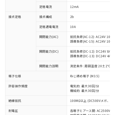
対応済み：EU RoHS指令（10物質）の
定格電流
12mA
非含有に対応した製品が提供可能な商品で
す。
接点定格
接点構成
2b
対応予定：EU RoHS指令（10物質）の非含
ご利用条件
有に対応した製品に切り替える予定のある
定格通電電流
10A
商品です。
対応予定なし：EU RoHS指令（10物質）の
開閉能力(AC)
抵抗負荷(AC-12): AC24V 10A/A
以下の条件をお読みいただき、同意のうえ
非含有に非対応の商品で、対応品を出す予
誘導負荷(AC-15): AC24V 10A/AC
ご利用ください。
定はありません。
調査・確認中：EU RoHS指令（10物質）の
開閉能力(DC)
抵抗負荷(DC-12): DC24V 8A/DC
本サービスは、当社制御機器事業取扱
※1 中国RoHS○×表
誘導負荷(DC-13): DC24V 4A/DC
非含有の対応状況を調査中または確認中の
商品の当社在庫状況および標準価格
商品です。
(税抜)を提供させていただくもので
開閉能力説明
測定条件: 周囲温度 20±2℃、
「○」：最大均質材料含有率が中国RoHSの
非該当品：ライセンス料など無形物で、有
す。
基準値以下であることを示します。
害物質有無と関係のない商品です。
当社制御機器事業取扱商品の中には、
端子仕様
ねじ締め端子 (M3.5)
「×」：最大均質材料含有率が中国RoHSの
仕入先様の事情により、非含有部品として
本サービスの対象外となる商品もある
基準値を超えていることを示します。
いたものが、含有品と判明した場合などや
当社は、これら貴社製品のうち、外国
ことをご了承ください。
許容操作頻度
電気的: 最大30回/分
「－」：未確認です。当社販売部門へお問
むを得ず変更することがあります。
為替および外国貿易法に定める商品
機械的: 最大30回/分
在庫状況および標準価格照会結果は、
い合わせください。
（以下｢規制貨物等」という）を輸出
記載している更新日時点での社内デー
*EU RoHS指令（10物質）：
または国外への提供する場合は、日本
絶縁抵抗
100MΩ以上 (DC500Vメガ、
記
タに基づき作成されるものであり、閲
説明
鉛(Pb) 1000ppm以下、 水銀(Hg) 1000ppm以下、 カド
*中国RoHS10物質の基準値 (GB/T26572)：
国政府の輸出許可(または役務取引許
号
覧された時点での実際の在庫および標
ミウム(Cd) 100ppm以下、
Pb(鉛) :1000ppm、 Hg(水銀) : 1000ppm、 Cd(カドミウ
耐電圧
各端子とアース間: AC2500V 50/
可)を取得するなどの必要な手続きを
六価クロム(Cr(Ⅵ)) 1000ppm以下、ポリ臭化ビフェニル
ム) : 100ppm、
準価格とは異なる場合があることをご