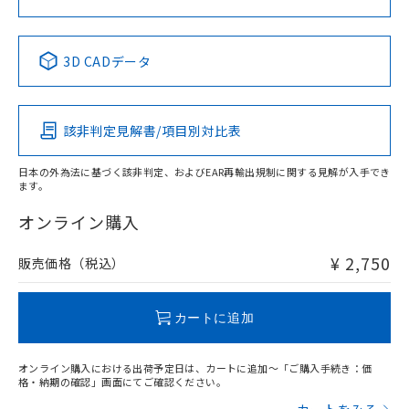
No
No
No
No
中国 RoHS表
※1 ※2
3D CADデータ
この製品の規格認証/適合状況ページへ
Pb
Hg
Cd
Cr(VI)
その他の認証はこちらのページからご検索ください
該非判定見解書/項目別対比表
X
O
O
O
日本の外為法に基づく該非判定、およびEAR再輸出規制に関する見解が入手でき
ます。
"対応済み"や非含有の記載がされた商品であっても、流通
在庫等で未対応品が混在する可能性があります。
オンライン購入
非含有品が必要な際は、弊社営業部門もしくは販売店へお
問い合わせください。
¥ 2,750
販売価格（税込）
この製品のRoHS/REACH対応状況ページへ
カートに追加
オンライン購入における出荷予定日は、カートに追加～「ご購入手続き：価
格・納期の確認」画面にてご確認ください。