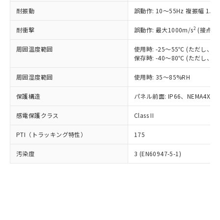
○
一定数以上の在庫あり
ニル類) : 1000ppm、 PBDEs(ポリ臭化ジフェニルエーテ
当社は規制貨物を破棄する場合は、完
ル) (DEHP)(別名：DOP) 1000ppm以下、フタル酸ブチ
正式な納期状況および標準価格はお客
ル類) : 1000ppm、
耐振動
誤動作: 10～55Hz 複振幅 1.
ルベンジル（BBP） 1000ppm以下、フタル酸ジブチル
全に破砕するなど、違法に輸出されな
DBP(フタル酸ジブチル) : 1000ppm、 DIBP(フタル酸ジ
様のお取引先、またはお客様担当のオ
（DBP） 1000ppm以下、フタル酸ジイソブチル
イソブチル) : 1000ppm、 BBP(フタル酸ブチルベンジ
△
一定数には満たないが在庫あり
いよう必要な手段を講じます。
ムロン制御機器販売店・当社販売員に
(DIBP) 1000ppm以下
2
耐衝撃
ル) : 1000ppm、
誤動作: 最大1000m/s
(接点開
当社は貴社製品を、核兵器、ミサイ
但し、RoHS指令で産業用監視および制御機器に対する
DEHP(フタル酸ビス(2-エチルヘキシル)) : 1000ppm
ご相談ください。
適用除外項目は除く。
ル、化学兵器、生物兵器またはその他
－
在庫なし(最新の在庫状況につ
オムロン制御機器販売店や当社販売拠
周囲温度範囲
使用時: -25～55℃ (ただし
フタル酸エステル類の４物質については閾値を超える意
武器並びにこれらの製造装置等に一切
いては、お客様のお取引先、ま
図的な使用がないことを確認しています。
保存時: -40～80℃ (ただし
点は「
販売ネットワーク
」をご確認
※2 環境保護使用期限
使用いたしません。
たはお客様担当のオムロン制御
ください。
当社は、貴社製品を第三者に販売する
周囲湿度範囲
使用時: 35～85%RH
機器販売店・当社販売員にご確
在庫状況および標準価格結果を当社の
※2 対応予定月
「ｅ」：有害物質（10物質）のすべてが基
場合は、上記1、2および3の内容を当
認ください)
事前の承諾なく第三者に漏洩または開
準値以下であることを示します。
保護構造
パネル前面: IP66、NEMA4X, N
該第三者に通知します。また当社は、
示しないようお願いします。
部品在庫の切り替え状況などにより、予定
「10」：通常の使用状況下において有害物
販売先および販売に係わる関係者が違
マイパーツ機能（部品リスト作成サー
空
受注生産機種、また在庫状況の
感電保護クラス
Class II
月が前後することがあります。
質が外部に漏えいし、環境に深刻な影響を
法に輸出するおそれがある場合は、取
ビス）をご利用いただくには、I-Web
白
情報を公開していない機種
及ぼさない年数を意味します。
り引きをいたしません。
メンバーズにご登録されている必要が
PTI（トラッキング特性）
175
「－」：未確認です。当社販売部門へお問
あります。
い合わせください。
お客様が当ウェブサイト上で当社にご
汚染度
3 (EN60947-5-1)
※3 非含有証明書ダウンロード
登録された部品リストについて、当社
および当社の共同利用者が、当社の製
下記の非含有証明書をダウンロードするこ
品・サービスに関するお客様との取
とができます。
合意する
キャンセル
引・商談に必要な範囲で利用すること
をご了承ください。
EU RoHS指令（10物質）の非含有証明書
※当社の共同利用者とは、
"個人情報