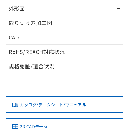
51物質の非含有証明書（当社基準）
の共同利用に関して"
の「1.共同利
※本証明書は発行日時点で非含有を証明す
外形図
用者の範囲」に記載されている法人を
るもので、過去に遡って非含有を証明する
指します。
ものではありません。
情報更新：2026/05/21
取りつけ穴加工図
また、RoHS指令のフタル酸エステル類４
物質の対応では、対応完了までの期間は出
情報更新：2026/05/21
CAD
荷製品に未対応品が混在することから備考
欄に対応日を記載しておりました。
ログイン/会員登録いただくと、CADデータをダウンロー
既に当社にて対応品への在庫切替を完了
RoHS/REACH対応状況
ドすることができます。
していることから、特段のことがない限
り、2022年1月12日より割愛しておりま
情報更新：2026/7/29
規格認証/適合状況
す。
ログイン/会員登録
EU RoHS
注意事項・凡例
UL認証
CSA認証
CEマーキング
Yes
Yes
Yes
対応状況
対応予定月
※1
※2
ダウンロードデータをご利用いただく前に、以下を必ずお読
みください。
カタログ/データシート/マニュアル
対応済み
ソフトウェアの使用条件
LR型式承認
DNV型式承認
BV型式承認
KR型式承
（イギリス
（ノルウェー
（フランス
（韓国
船舶規格）
船舶規格）
船舶規格）
船舶規格
中国 RoHS
注意事項・凡例
2D CADデータ