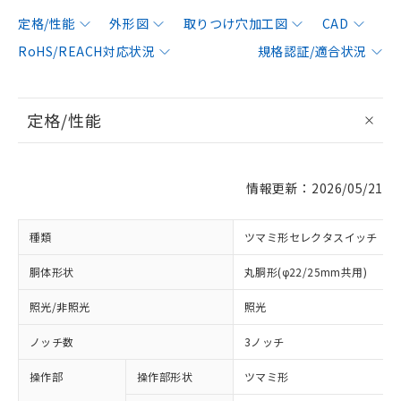
定格/性能
外形図
取りつけ穴加工図
CAD
RoHS/REACH対応状況
規格認証/適合状況
定格/性能
情報更新：2026/05/21
種類
ツマミ形セレクタスイッチ
胴体形状
丸胴形(φ22/25mm共用)
照光/非照光
照光
ノッチ数
3ノッチ
操作部
操作部形状
ツマミ形