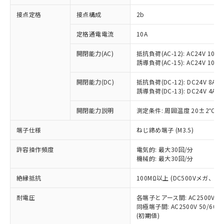
非含有に対応した製品が提供可能な商品で
接点定格
接点構成
2b
す。
対応予定：EU RoHS指令（10物質）の非含
ご利用条件
定格通電電流
10A
有に対応した製品に切り替える予定のある
商品です。
開閉能力(AC)
抵抗負荷(AC-12): AC24V 10A/A
対応予定なし：EU RoHS指令（10物質）の
誘導負荷(AC-15): AC24V 10A/AC
以下の条件をお読みいただき、同意のうえ
非含有に非対応の商品で、対応品を出す予
ご利用ください。
定はありません。
開閉能力(DC)
抵抗負荷(DC-12): DC24V 8A/DC
調査・確認中：EU RoHS指令（10物質）の
誘導負荷(DC-13): DC24V 4A/DC
本サービスは、当社制御機器事業取扱
※1 中国RoHS○×表
非含有の対応状況を調査中または確認中の
商品の当社在庫状況および標準価格
開閉能力説明
測定条件: 周囲温度 20±2℃、
商品です。
(税抜)を提供させていただくもので
「○」：最大均質材料含有率が中国RoHSの
非該当品：ライセンス料など無形物で、有
す。
端子仕様
ねじ締め端子 (M3.5)
基準値以下であることを示します。
害物質有無と関係のない商品です。
当社制御機器事業取扱商品の中には、
「×」：最大均質材料含有率が中国RoHSの
仕入先様の事情により、非含有部品として
本サービスの対象外となる商品もある
許容操作頻度
電気的: 最大30回/分
基準値を超えていることを示します。
いたものが、含有品と判明した場合などや
当社は、これら貴社製品のうち、外国
ことをご了承ください。
機械的: 最大30回/分
「－」：未確認です。当社販売部門へお問
むを得ず変更することがあります。
為替および外国貿易法に定める商品
在庫状況および標準価格照会結果は、
い合わせください。
（以下｢規制貨物等」という）を輸出
絶縁抵抗
100MΩ以上 (DC500Vメガ、
記載している更新日時点での社内デー
*EU RoHS指令（10物質）：
または国外への提供する場合は、日本
記
タに基づき作成されるものであり、閲
説明
鉛(Pb) 1000ppm以下、 水銀(Hg) 1000ppm以下、 カド
*中国RoHS10物質の基準値 (GB/T26572)：
国政府の輸出許可(または役務取引許
耐電圧
各端子とアース間: AC2500V 50/
号
覧された時点での実際の在庫および標
ミウム(Cd) 100ppm以下、
Pb(鉛) :1000ppm、 Hg(水銀) : 1000ppm、 Cd(カドミウ
同極端子間: AC2500V 50/60
可)を取得するなどの必要な手続きを
六価クロム(Cr(Ⅵ)) 1000ppm以下、ポリ臭化ビフェニル
ム) : 100ppm、
準価格とは異なる場合があることをご
類(PBB) 1000ppm以下、ポリ臭化ジフェニルエーテル類
(初期値)
Cr(Ⅵ)(六価クロム) : 1000ppm、 PBBs(ポリ臭化ビフェ
とります。
了承ください。
(PBDE) 1000ppm以下、フタル酸ビス(2-エチルヘキシ