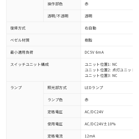
操作部色
赤
透明/不透明
透明
復帰方式
右自動
ベゼル材質
樹脂
最小適用負荷
DC5V 6mA
スイッチユニット構成
ユニット位置1: NC
ユニット位置2: 点灯ユニット
ユニット位置3: NC
ランプ
照光部方式
LEDランプ
ランプ色
赤
定格電圧
AC/DC24V
※1 対応状況
使用電圧
AC/DC24V±10%
定格電流
12mA
対応済み：EU RoHS指令（10物質）の