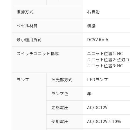
復帰方式
右自動
ベゼル材質
樹脂
最小適用負荷
DC5V 6mA
スイッチユニット構成
ユニット位置1: NC
ユニット位置2: 点灯
ユニット位置3: NC
※1 対応状況
ランプ
照光部方式
LEDランプ
対応済み：EU
ランプ色
赤
対応予定：EU R
対応予定なし：EU
定格電圧
AC/DC12V
調査・確認中：EU
ご利用条件
非該当品：ライセ
※1 中国RoHS
使用電圧
AC/DC12V±10%
仕入先様の事情に
があります。
以下の条件をお読