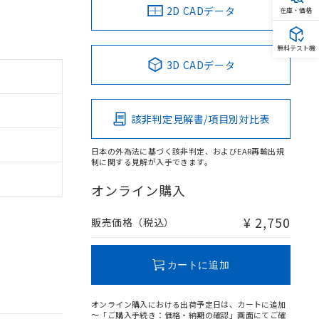
2D CADデータ
在庫・価格
無料テスト機
3D CADデータ
該非判定見解書/項目別対比表
日本の外為法に基づく該非判定、およびEAR再輸出規
制に関する見解が入手できます。
オンライン購入
¥ 2,750
販売価格（税込）
カートに追加
オンライン購入における出荷予定日は、カートに追加
～「ご購入手続き：価格・納期の確認」画面にてご確