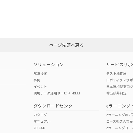
ログイン/会員登録
CCC認証
電波法
みください。
Yes
N/A
非含有証明書
※3
ページ先頭へ戻る
ダウンロードはこちら
型式承認
NK型式承認
ABS型式承認
韓国
（日本
（アメリカ
ソリューション
サービスサポ
舶規格）
船舶規格）
船舶規格）
解決提案
テスト機貸出
事例
ロボティクスサ
No
No
イベント
日本語相談窓口
現場データ活用サービスi-BELT
輸出該非判定
I)
PBBs
PBDEs
DBP
ダウンロードセンタ
eラーニング
この製品の規格認証/適合
その他の認証はこちらのページからご
カタログ
eラーニングのご
マニュアル
コースを選んで受
O
O
O
2D CAD
eラーニングコー