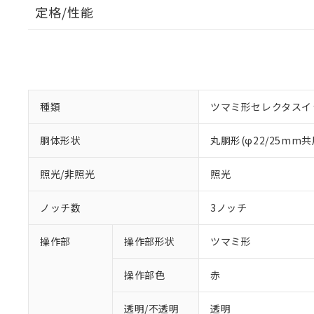
定格/性能
種類
ツマミ形セレクタスイ
胴体形状
丸胴形(φ22/25mm共
照光/非照光
照光
ノッチ数
3ノッチ
操作部
操作部形状
ツマミ形
操作部色
赤
透明/不透明
透明