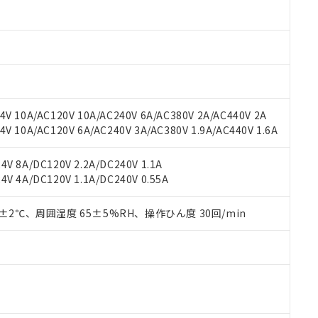
材料含有率が中国RoHSの基準値以下であることを示します。
材料含有率が中国RoHSの基準値を超えていることを示します。
、当社制御機器事業取扱商品の当社在庫状況および標準価格(税抜)
ら貴社製品のうち、外国為替および外国貿易法に定める商品（以下｢
質）：
す。当社販売部門へお問い合わせください。
 水銀(Hg) 1000ppm以下、 カドミウム(Cd) 100ppm以下、
たは国外への提供する場合は、日本国政府の輸出許可(または役務取
000ppm以下、ポリ臭化ビフェニル類(PBB) 1000ppm以下、ポリ臭化ジフェニルエーテル類(P
事業取扱商品の中には、本サービスの対象外となる商品もあること
手続きをとります。
キシル) (DEHP)(別名：DOP) 1000ppm以下、フタル酸ブチルベンジル（BBP） 100
(GB/T26572)：
以下、フタル酸ジイソブチル (DIBP) 1000ppm以下
び標準価格照会結果は、記載している更新日時点での社内データに
物を破棄する場合は、完全に破砕するなど、違法に輸出されないよ
(水銀) : 1000ppm、 Cd(カドミウム) : 100ppm、
業用監視および制御機器に対する適用除外項目は除く。
覧された時点での実際の在庫および標準価格とは異なる場合がある
1000ppm、 PBBs(ポリ臭化ビフェニル類) : 1000ppm、 PBDEs(ポリ臭化ジフェニルエーテル類
物質については閾値を超える意図的な使用がないことを確認しています。
上の在庫あり
 1000ppm、 DIBP(フタル酸ジイソブチル) : 1000ppm、 BBP(フタル酸ブチルベンジル) :
品を、核兵器、ミサイル、化学兵器、生物兵器またはその他武器並
チルヘキシル)) : 1000ppm
V 10A/AC120V 10A/AC240V 6A/AC380V 2A/AC440V 2A
況および標準価格はお客様のお取引先、またはお客様担当のオムロ
用いたしません。
 10A/AC120V 6A/AC240V 3A/AC380V 1.9A/AC440V 1.6A
ご相談ください。
は満たないが在庫あり
製品を第三者に販売する場合は、上記1、2および3の内容を当該第
機器販売店や当社販売拠点は「
販売ネットワーク
」をご確認くだ
販売先および販売に係わる関係者が違法に輸出するおそれがある場
用期限
び標準価格結果を当社の事前の承諾なく第三者に漏洩または開示し
え状況などにより、予定月が前後することがあります。
V 8A/DC120V 2.2A/DC240V 1.1A
(最新の在庫状況については、お客様のお取引先、またはお客様担当
V 4A/DC120V 1.1A/DC240V 0.55A
（10物質）のすべてが基準値以下であることを示します。
店・当社販売員にご確認ください)
能（部品リスト作成サービス）をご利用いただくには、I-Webメン
使用状況下において有害物質が外部に漏えいし、環境に深刻な影響を
あります。
0±2℃、周囲湿度 65±5%RH、操作ひん度 30回/min
機種、また在庫状況の情報を公開していない機種
ェブサイト上で当社にご登録された部品リストについて、当社およ
書ダウンロード
す。当社販売部門へお問い合わせください。
品・サービスに関するお客様との取引・商談に必要な範囲で利用す
合意する
キャンセル
書をダウンロードすることができます。
利用者とは、
"個人情報の共同利用に関して"
の「1.共同利用者の
します。
10物質）の非含有証明書
明書（当社基準）
日時点で非含有を証明するもので、過去に遡って非含有を証明するも