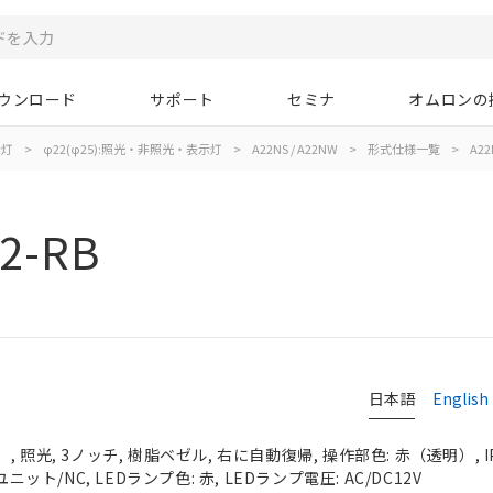
ウンロード
サポート
セミナ
オムロンの
示灯
>
φ22(φ25):照光・非照光・表示灯
>
A22NS / A22NW
>
形式仕様一覧
>
A22
2-RB
日本語
English
 照光, 3ノッチ, 樹脂ベゼル, 右に自動復帰, 操作部色: 赤（透明）, IP
ニット/NC, LEDランプ色: 赤, LEDランプ電圧: AC/DC12V