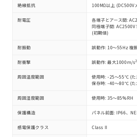
また、RoHS指
絶縁抵抗
100MΩ以上 (DC5
混在することから
既に当社にて対応
耐電圧
各端子とアース間: AC250
り割愛しておりま
同極端子間: AC2500V
(初期値)
耐振動
誤動作: 10～55Hz 複
耐衝撃
誤動作: 最大1000m/s
周囲温度範囲
使用時: -25～55℃
保存時: -40～80℃
周囲湿度範囲
使用時: 35～85%RH
保護構造
パネル前面: IP66、NEM
感電保護クラス
Class II