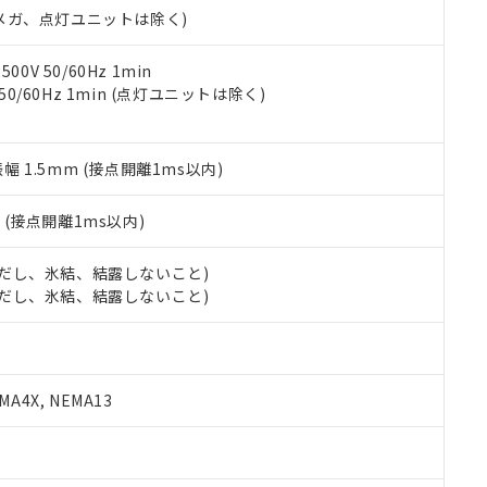
令のフタル酸エステル類４物質の対応では、対応完了までの期間は出
00Vメガ、点灯ユニットは除く)
備考欄に対応日を記載しておりました。
品への在庫切替を完了していることから、特段のことがない限り、20
0V 50/60Hz 1min
す。
 50/60Hz 1min (点灯ユニットは除く)
振幅 1.5mm (接点開離1ms以内)
2
(接点開離1ms以内)
 (ただし、氷結、結露しないこと)
 (ただし、氷結、結露しないこと)
A4X, NEMA13