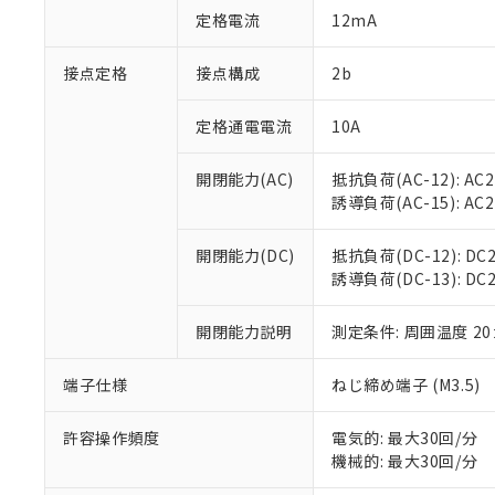
「○」：最大均質
定格電流
12mA
「×」：最大均質
本サービスは
当社は、これ
*EU RoHS指令（10物
「－」：未確認で
鉛(Pb) 1000ppm以下、
くものです。
う）を輸出ま
接点定格
接点構成
2b
記
説明
六価クロム(Cr(Ⅵ)) 1
当社制御機器
などの必要な
フタル酸ビス(2-エチルヘ
号
*中国RoHS10物質の基準値 
ル（DBP） 1000ppm
在庫状況およ
当社は規制貨
Pb(鉛) :1000ppm、 Hg
定格通電電流
10A
但し、RoHS指令で産
のであり、閲
ます。
Cr(Ⅵ)(六価クロム) : 
フタル酸エステル類の４
○
一定数以
DBP(フタル酸ジブチル) :
い。
当社は貴社製
DEHP(フタル酸ビス(2-エ
開閉能力(AC)
抵抗負荷(AC-12): AC24
正式な納期状
置等に一切使
誘導負荷(AC-15): AC24V
当社販売員に
※2 対応予定月
△
一定数に
当社は、貴社
オムロン制御
また当社は、
※2 環境保護使
在庫状況およ
部品在庫の切り替
たしません。
開閉能力(DC)
抵抗負荷(DC-12): DC24
－
在庫なし
す。
誘導負荷(DC-13): DC24
「ｅ」：有害物質
機器販売
マイパーツ機
「10」：通常の
ている必要が
味します。
開閉能力説明
測定条件: 周囲温度 2
空
受注生産
お客様が当ウ
※3 非含有証明
「－」：未確認で
白
が、当社の製
端子仕様
ねじ締め端子 (M3.5)
さい。
下記の非含有証明
※当社の共同
いる法人を指
許容操作頻度
電気的: 最大30回/分
EU RoHS指令（
機械的: 最大30回/分
51物質の非含有証
※本証明書は発行