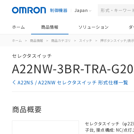
制御機器
Japan
ホーム
商品情報
ソリューション
ダ
ホーム
>
商品情報
>
商品カテゴリ
>
スイッチ
>
押ボタンスイッチ/表
セレクタスイッチ
A22NW-3BR-TRA-G20
A22NS / A22NW セレクタスイッチ 形式仕様一覧
商品概要
セレクタスイッチ（φ22）,
子台, 接点構成: NC/点灯ユ