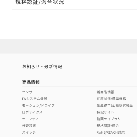
規格認証/適合状況
EU RoHS
注意事項・凡例
UL認証
CSA認証
CEマーキング
ダウンロードデータをご利用いただく前に、以下を必ずお読
Yes
Yes
Yes
対応状況
対応予定月
※1
※2
ソフトウェアの使用条件
対応済み
LR型式承認
DNV型式承認
BV型式承認
KR
（イギリス
（ノルウェー
（フランス
（
お知らせ・最新情報
中国 RoHS
注意事項・凡例
船舶規格）
船舶規格）
船舶規格）
船
商品情報
No
No
No
No
中国 RoHS表
※1 ※2
センサ
新商品情報
FAシステム機器
在庫状況/標準価格
Pb
Hg
Cd
Cr(V
モーション/ドライブ
生産終了品/推奨代替品
ロボティクス
特設サイト
セーフティ
動画ライブラリ
検査装置
規格認証/適合
X
O
O
O
スイッチ
RoHS/REACH対応