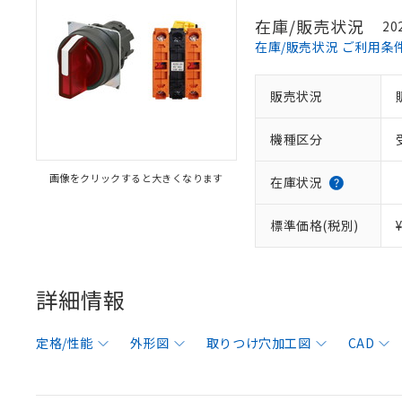
在庫/販売状況
20
在庫/販売状況 ご利用条
販売状況
機種区分
画像をクリックすると大きくなります
在庫状況
標準価格(税別)
詳細情報
定格/性能
外形図
取りつけ穴加工図
CAD