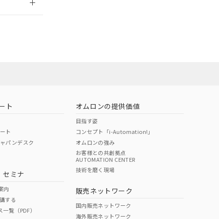
ート
オムロンの提供価値
目指す姿
ポート
コンセプト「i-Automation!」
ジャパンデスク
オムロンの強み
お客様との共創拠点
AUTOMATION CENTER
DIBP
BBP
DEHP
環境保護
技術を磨く現場
・セミナ
状況ページへ
使用期限
検索ください
案内
販売ネットワーク
講する
O
O
O
10
国内販売ネットワーク
ス一覧（PDF）
海外販売ネットワーク