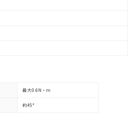
最大0.6N・m
約45°