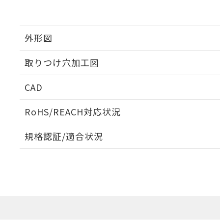
外形図
取りつけ穴加工図
CAD
ログイン/会員登録いただくと、CADデータをダウンロ
RoHS/REACH対応状況
規格認証/適合状況
EU RoHS
注意事項・凡例
UL認証
CSA認証
CEマーキング
ダウンロードデータをご利用いただく前に、以下を必ずお読
Yes
Yes
Yes
対応状況
対応予定月
※1
※2
ソフトウェアの使用条件
対応済み