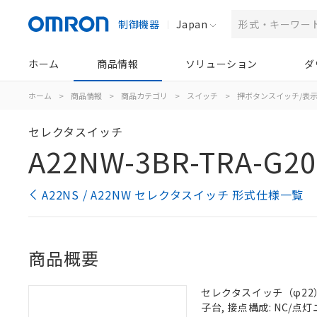
制御機器
Japan
ホーム
商品情報
ソリューション
ダ
ホーム
>
商品情報
>
商品カテゴリ
>
スイッチ
>
押ボタンスイッチ/表
セレクタスイッチ
A22NW-3BR-TRA-G20
A22NS / A22NW セレクタスイッチ 形式仕様一覧
商品概要
セレクタスイッチ（φ22）,
子台, 接点構成: NC/点灯ユ