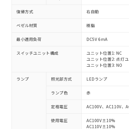
復帰方式
右自動
ベゼル材質
樹脂
最小適用負荷
DC5V 6mA
スイッチユニット構成
ユニット位置1: NC
ユニット位置2: 点灯
ユニット位置3: NO
ランプ
照光部方式
LEDランプ
ランプ色
赤
定格電圧
AC100V、AC110V、A
※1 対応状況
使用電圧
AC100V±10%
AC110V±10%