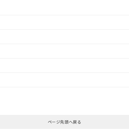
情報更新：2
情報更新：2
ードすることができます。
情報更新：
ログイン/会員登録
CCC認証
電波法
みください。
Yes
N/A
非含有証明書
※3
ページ先頭へ戻る
ダウンロードはこちら