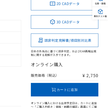
2D CADデータ
在庫・価格
無料テスト機
3D CADデータ
該非判定見解書/項目別対比表
日本の外為法に基づく該非判定、およびEAR再輸出規
制に関する見解が入手できます。
オンライン購入
¥ 2,750
販売価格（税込）
カートに追加
オンライン購入における出荷予定日は、カートに追加
～「ご購入手続き：価格・納期の確認」画面にてご確