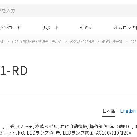
ウンロード
サポート
セミナ
オムロンの
示灯
>
φ22(φ25):照光・非照光・表示灯
>
A22NS / A22NW
>
形式仕様一覧
>
A22
1-RD
日本語
English
 照光, 3ノッチ, 樹脂ベゼル, 右に自動復帰, 操作部色: 赤（透明）, IP
ニット/NO, LEDランプ色: 赤, LEDランプ電圧: AC100/110/120V