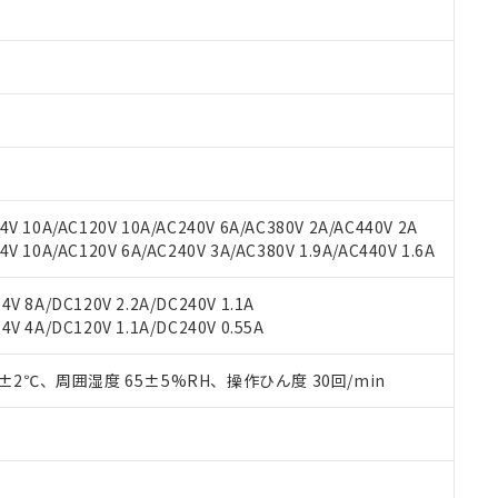
 RoHS指令（10物質）の非含有に対応した製品が提供可能な商品です
oHS指令（10物質）の非含有に対応した製品に切り替える予定のある
 RoHS指令（10物質）の非含有に非対応の商品で、対応品を出す予
 RoHS指令（10物質）の非含有の対応状況を調査中または確認中の
ンス料など無形物で、有害物質有無と関係のない商品です。
○×表
より、非含有部品としていたものが、含有品と判明した場合などやむ
みいただき、同意のうえご利用ください。
材料含有率が中国RoHSの基準値以下であることを示します。
材料含有率が中国RoHSの基準値を超えていることを示します。
、当社制御機器事業取扱商品の当社在庫状況および標準価格(税抜)
ら貴社製品のうち、外国為替および外国貿易法に定める商品（以下｢
質）：
す。当社販売部門へお問い合わせください。
 水銀(Hg) 1000ppm以下、 カドミウム(Cd) 100ppm以下、
たは国外への提供する場合は、日本国政府の輸出許可(または役務取
V 10A/AC120V 10A/AC240V 6A/AC380V 2A/AC440V 2A
000ppm以下、ポリ臭化ビフェニル類(PBB) 1000ppm以下、ポリ臭化ジフェニルエーテル類(P
事業取扱商品の中には、本サービスの対象外となる商品もあること
手続きをとります。
キシル) (DEHP)(別名：DOP) 1000ppm以下、フタル酸ブチルベンジル（BBP） 100
 10A/AC120V 6A/AC240V 3A/AC380V 1.9A/AC440V 1.6A
(GB/T26572)：
以下、フタル酸ジイソブチル (DIBP) 1000ppm以下
び標準価格照会結果は、記載している更新日時点での社内データに
物を破棄する場合は、完全に破砕するなど、違法に輸出されないよ
(水銀) : 1000ppm、 Cd(カドミウム) : 100ppm、
業用監視および制御機器に対する適用除外項目は除く。
覧された時点での実際の在庫および標準価格とは異なる場合がある
1000ppm、 PBBs(ポリ臭化ビフェニル類) : 1000ppm、 PBDEs(ポリ臭化ジフェニルエーテル類
物質については閾値を超える意図的な使用がないことを確認しています。
V 8A/DC120V 2.2A/DC240V 1.1A
上の在庫あり
 1000ppm、 DIBP(フタル酸ジイソブチル) : 1000ppm、 BBP(フタル酸ブチルベンジル) :
品を、核兵器、ミサイル、化学兵器、生物兵器またはその他武器並
チルヘキシル)) : 1000ppm
V 4A/DC120V 1.1A/DC240V 0.55A
況および標準価格はお客様のお取引先、またはお客様担当のオムロ
用いたしません。
ご相談ください。
は満たないが在庫あり
製品を第三者に販売する場合は、上記1、2および3の内容を当該第
機器販売店や当社販売拠点は「
販売ネットワーク
」をご確認くだ
0±2℃、周囲湿度 65±5%RH、操作ひん度 30回/min
販売先および販売に係わる関係者が違法に輸出するおそれがある場
用期限
び標準価格結果を当社の事前の承諾なく第三者に漏洩または開示し
え状況などにより、予定月が前後することがあります。
(最新の在庫状況については、お客様のお取引先、またはお客様担当
（10物質）のすべてが基準値以下であることを示します。
店・当社販売員にご確認ください)
能（部品リスト作成サービス）をご利用いただくには、I-Webメン
使用状況下において有害物質が外部に漏えいし、環境に深刻な影響を
あります。
機種、また在庫状況の情報を公開していない機種
ェブサイト上で当社にご登録された部品リストについて、当社およ