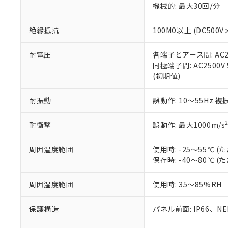
※3 非含有証明
「－」：未確認で
機械的: 最大30回/分
白
が、当社の製
さい。
下記の非含有証明
絶縁抵抗
100MΩ以上 (DC5
※当社の共同
いる法人を指
EU RoHS指令（
51物質の非含有証
耐電圧
各端子とアース間: AC250
※本証明書は発行
同極端子間: AC2500V
また、RoHS指
(初期値)
混在することから
既に当社にて対応
耐振動
誤動作: 10～55Hz 複
り割愛しておりま
耐衝撃
誤動作: 最大1000m/s
周囲温度範囲
使用時: -25～55℃
保存時: -40～80℃
周囲湿度範囲
使用時: 35～85%RH
保護構造
パネル前面: IP66、NEM