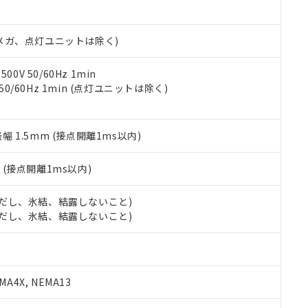
書ダウンロード
す。当社販売部門へお問い合わせください。
品・サービスに関するお客様との取引・商談に必要な範囲で利用す
合意する
キャンセル
書をダウンロードすることができます。
00Vメガ、点灯ユニットは除く)
利用者とは、
"個人情報の共同利用に関して"
の「1.共同利用者の
します。
10物質）の非含有証明書
明書（当社基準）
0V 50/60Hz 1min
日時点で非含有を証明するもので、過去に遡って非含有を証明するも
 50/60Hz 1min (点灯ユニットは除く)
令のフタル酸エステル類４物質の対応では、対応完了までの期間は出
備考欄に対応日を記載しておりました。
品への在庫切替を完了していることから、特段のことがない限り、20
振幅 1.5mm (接点開離1ms以内)
す。
2
(接点開離1ms以内)
 (ただし、氷結、結露しないこと)
 (ただし、氷結、結露しないこと)
A4X, NEMA13