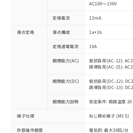
対応済み：EU
AC100～130V
対応予定：EU R
対応予定なし：EU
定格電流
12mA
調査・確認中：EU
ご利用条件
非該当品：ライセ
※1 中国RoHS
接点定格
接点構成
1a+1b
仕入先様の事情に
があります。
以下の条件をお読
「○」：最大均質
定格通電電流
10A
「×」：最大均質
本サービスは
当社は、これ
*EU RoHS指令（10物
「－」：未確認で
鉛(Pb) 1000ppm以下、
くものです。
う）を輸出ま
開閉能力(AC)
抵抗負荷(AC-12): AC24
記
説明
六価クロム(Cr(Ⅵ)) 1
当社制御機器
などの必要な
フタル酸ビス(2-エチルヘ
誘導負荷(AC-15): AC24V
号
*中国RoHS10物質の基準値 
ル（DBP） 1000ppm
在庫状況およ
当社は規制貨
Pb(鉛) :1000ppm、 Hg
但し、RoHS指令で産
のであり、閲
ます。
Cr(Ⅵ)(六価クロム) : 
フタル酸エステル類の４
開閉能力(DC)
抵抗負荷(DC-12): DC24
○
一定数以
DBP(フタル酸ジブチル) :
い。
当社は貴社製
DEHP(フタル酸ビス(2-エ
誘導負荷(DC-13): DC24
正式な納期状
置等に一切使
当社販売員に
※2 対応予定月
△
一定数に
当社は、貴社
オムロン制御
開閉能力説明
測定条件: 周囲温度 2
また当社は、
※2 環境保護使
在庫状況およ
部品在庫の切り替
たしません。
－
在庫なし
す。
「ｅ」：有害物質
端子仕様
ねじ締め端子 (M3.5)
機器販売
マイパーツ機
「10」：通常の
ている必要が
味します。
許容操作頻度
電気的: 最大30回/分
空
受注生産
お客様が当ウ