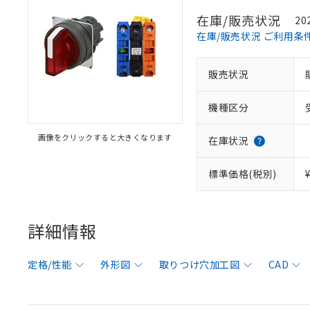
在庫/販売状況
20
在庫/販売状況 ご利用条
販売状況
機種区分
画像をクリックすると大きくなります
在庫状況
標準価格(税別)
詳細情報
定格/性能
外形図
取りつけ穴加工図
CAD