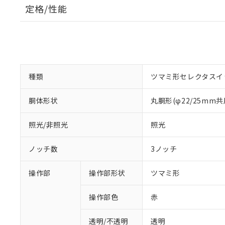
定格/性能
種類
ツマミ形セレクタスイ
胴体形状
丸胴形(φ22/25mm共
照光/非照光
照光
ノッチ数
3ノッチ
操作部
操作部形状
ツマミ形
操作部色
赤
透明/不透明
透明