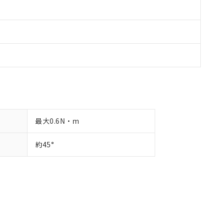
最大0.6N・m
約45°