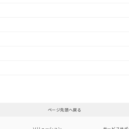
情報更新：2
情報更新：2
ードすることができます。
情報更新：
ログイン/会員登録
CCC認証
電波法
みください。
Yes
N/A
非含有証明書
※3
ページ先頭へ戻る
ダウンロードはこちら
型式承認
NK型式承認
ABS型式承認
韓国
（日本
（アメリカ
ソリューション
サービスサポ