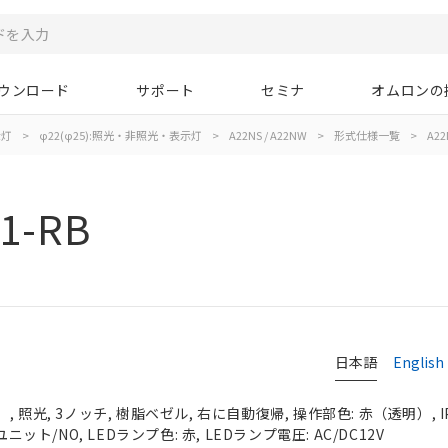
ウンロード
サポート
セミナ
オムロンの
示灯
>
φ22(φ25):照光・非照光・表示灯
>
A22NS / A22NW
>
形式仕様一覧
>
A22
1-RB
日本語
English
 照光, 3ノッチ, 樹脂ベゼル, 右に自動復帰, 操作部色: 赤（透明）, IP
ニット/NO, LEDランプ色: 赤, LEDランプ電圧: AC/DC12V