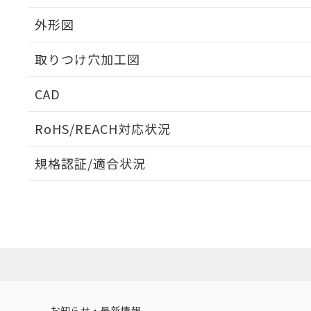
外形図
取りつけ穴加工図
CAD
ログイン/会員登録いただくと、CADデータをダウンロ
RoHS/REACH対応状況
規格認証/適合状況
EU RoHS
注意事項・凡例
UL認証
CSA認証
CEマーキング
ダウンロードデータをご利用いただく前に、以下を必ずお読
Yes
Yes
Yes
対応状況
対応予定月
※1
※2
ソフトウェアの使用条件
対応済み
LR型式承認
DNV型式承認
BV型式承認
KR
（イギリス
（ノルウェー
（フランス
（
お知らせ・最新情報