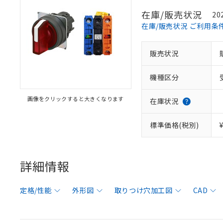
在庫/販売状況
20
在庫/販売状況 ご利用条
販売状況
機種区分
画像をクリックすると大きくなります
在庫状況
標準価格(税別)
詳細情報
定格/性能
外形図
取りつけ穴加工図
CAD