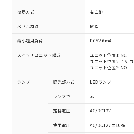
復帰方式
右自動
ベゼル材質
樹脂
最小適用負荷
DC5V 6mA
スイッチユニット構成
ユニット位置1: NC
ユニット位置2: 点灯
ユニット位置3: NO
ランプ
照光部方式
LEDランプ
ランプ色
赤
定格電圧
AC/DC12V
※1 対応状況
使用電圧
AC/DC12V±10%
対応済み：EU