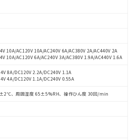
oHS指令（10物質）の非含有に対応した製品に切り替える予定のある
 RoHS指令（10物質）の非含有に非対応の商品で、対応品を出す予
 RoHS指令（10物質）の非含有の対応状況を調査中または確認中の
ンス料など無形物で、有害物質有無と関係のない商品です。
○×表
より、非含有部品としていたものが、含有品と判明した場合などやむ
みいただき、同意のうえご利用ください。
材料含有率が中国RoHSの基準値以下であることを示します。
材料含有率が中国RoHSの基準値を超えていることを示します。
、当社制御機器事業取扱商品の当社在庫状況および標準価格(税抜)
ら貴社製品のうち、外国為替および外国貿易法に定める商品（以下｢
質）：
V 10A/AC120V 10A/AC240V 6A/AC380V 2A/AC440V 2A
す。当社販売部門へお問い合わせください。
 水銀(Hg) 1000ppm以下、 カドミウム(Cd) 100ppm以下、
たは国外への提供する場合は、日本国政府の輸出許可(または役務取
 10A/AC120V 6A/AC240V 3A/AC380V 1.9A/AC440V 1.6A
000ppm以下、ポリ臭化ビフェニル類(PBB) 1000ppm以下、ポリ臭化ジフェニルエーテル類(P
事業取扱商品の中には、本サービスの対象外となる商品もあること
手続きをとります。
キシル) (DEHP)(別名：DOP) 1000ppm以下、フタル酸ブチルベンジル（BBP） 100
(GB/T26572)：
以下、フタル酸ジイソブチル (DIBP) 1000ppm以下
び標準価格照会結果は、記載している更新日時点での社内データに
物を破棄する場合は、完全に破砕するなど、違法に輸出されないよ
(水銀) : 1000ppm、 Cd(カドミウム) : 100ppm、
業用監視および制御機器に対する適用除外項目は除く。
V 8A/DC120V 2.2A/DC240V 1.1A
覧された時点での実際の在庫および標準価格とは異なる場合がある
1000ppm、 PBBs(ポリ臭化ビフェニル類) : 1000ppm、 PBDEs(ポリ臭化ジフェニルエーテル類
物質については閾値を超える意図的な使用がないことを確認しています。
V 4A/DC120V 1.1A/DC240V 0.55A
上の在庫あり
 1000ppm、 DIBP(フタル酸ジイソブチル) : 1000ppm、 BBP(フタル酸ブチルベンジル) :
品を、核兵器、ミサイル、化学兵器、生物兵器またはその他武器並
チルヘキシル)) : 1000ppm
況および標準価格はお客様のお取引先、またはお客様担当のオムロ
用いたしません。
ご相談ください。
0±2℃、周囲湿度 65±5%RH、操作ひん度 30回/min
は満たないが在庫あり
製品を第三者に販売する場合は、上記1、2および3の内容を当該第
機器販売店や当社販売拠点は「
販売ネットワーク
」をご確認くだ
販売先および販売に係わる関係者が違法に輸出するおそれがある場
用期限
び標準価格結果を当社の事前の承諾なく第三者に漏洩または開示し
え状況などにより、予定月が前後することがあります。
(最新の在庫状況については、お客様のお取引先、またはお客様担当
（10物質）のすべてが基準値以下であることを示します。
店・当社販売員にご確認ください)
能（部品リスト作成サービス）をご利用いただくには、I-Webメン
使用状況下において有害物質が外部に漏えいし、環境に深刻な影響を
あります。
機種、また在庫状況の情報を公開していない機種
ェブサイト上で当社にご登録された部品リストについて、当社およ
書ダウンロード
す。当社販売部門へお問い合わせください。
品・サービスに関するお客様との取引・商談に必要な範囲で利用す