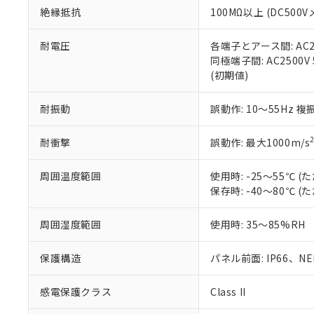
絶縁抵抗
100MΩ以上 (DC5
さい。
下記の非含有証明
※当社の共同
いる法人を指
EU RoHS指令（
耐電圧
各端子とアース間: AC250
51物質の非含有証
同極端子間: AC2500V
※本証明書は発行
(初期値)
また、RoHS指
混在することから
耐振動
誤動作: 10～55Hz 複
既に当社にて対応
り割愛しておりま
耐衝撃
誤動作: 最大1000m/s
周囲温度範囲
使用時: -25～55℃
保存時: -40～80℃
周囲湿度範囲
使用時: 35～85%RH
保護構造
パネル前面: IP66、NEM
感電保護クラス
Class II