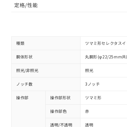
定格/性能
種類
ツマミ形セレクタスイ
胴体形状
丸胴形(φ22/25mm共
照光/非照光
照光
ノッチ数
3ノッチ
操作部
操作部形状
ツマミ形
操作部色
赤
透明/不透明
透明