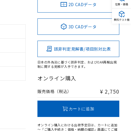
2D CADデータ
在庫・価格
無料テスト機
3D CADデータ
該非判定見解書/項目別対比表
日本の外為法に基づく該非判定、およびEAR再輸出規
制に関する見解が入手できます。
オンライン購入
¥ 2,750
販売価格（税込）
カートに追加
オンライン購入における出荷予定日は、カートに追加
～「ご購入手続き：価格・納期の確認」画面にてご確