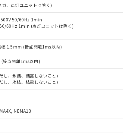
合意する
キャンセル
00Vメガ、点灯ユニットは除く)
書をダウンロードすることができます。
利用者とは、
"個人情報の共同利用に関して"
の「1.共同利用者の
します。
10物質）の非含有証明書
0V 50/60Hz 1min
明書（当社基準）
 50/60Hz 1min (点灯ユニットは除く)
日時点で非含有を証明するもので、過去に遡って非含有を証明するも
令のフタル酸エステル類４物質の対応では、対応完了までの期間は出
備考欄に対応日を記載しておりました。
振幅 1.5mm (接点開離1ms以内)
品への在庫切替を完了していることから、特段のことがない限り、20
す。
2
(接点開離1ms以内)
 (ただし、氷結、結露しないこと)
 (ただし、氷結、結露しないこと)
A4X, NEMA13