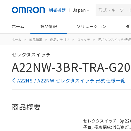
制御機器
Japan
ホーム
商品情報
ソリューション
ダ
ホーム
>
商品情報
>
商品カテゴリ
>
スイッチ
>
押ボタンスイッチ/表
セレクタスイッチ
A22NW-3BR-TRA-G20
A22NS / A22NW セレクタスイッチ 形式仕様一覧
商品概要
セレクタスイッチ（φ22）,
子台, 接点構成: NC/点灯ユ