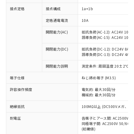
接点定格
接点構成
1a+1b
※1 対応状況
定格通電電流
10A
対応済み：EU RoHS指令（10物質）の
開閉能力(AC)
抵抗負荷(AC-12): AC24V 10A/A
非含有に対応した製品が提供可能な商品で
誘導負荷(AC-15): AC24V 10A/AC
す。
対応予定：EU RoHS指令（10物質）の非含
開閉能力(DC)
抵抗負荷(DC-12): DC24V 8A/DC
ご利用条件
有に対応した製品に切り替える予定のある
誘導負荷(DC-13): DC24V 4A/DC
商品です。
対応予定なし：EU RoHS指令（10物質）の
開閉能力説明
測定条件: 周囲温度 20±2℃、
以下の条件をお読みいただき、同意のうえ
非含有に非対応の商品で、対応品を出す予
ご利用ください。
端子仕様
ねじ締め端子 (M3.5)
定はありません。
調査・確認中：EU RoHS指令（10物質）の
本サービスは、当社制御機器事業取扱
※1 中国RoHS○×表
許容操作頻度
電気的: 最大30回/分
非含有の対応状況を調査中または確認中の
商品の当社在庫状況および標準価格
機械的: 最大30回/分
商品です。
(税抜)を提供させていただくもので
「○」：最大均質材料含有率が中国RoHSの
非該当品：ライセンス料など無形物で、有
す。
絶縁抵抗
100MΩ以上 (DC500Vメガ、
基準値以下であることを示します。
害物質有無と関係のない商品です。
当社制御機器事業取扱商品の中には、
「×」：最大均質材料含有率が中国RoHSの
仕入先様の事情により、非含有部品として
耐電圧
各端子とアース間: AC2500V 50/
本サービスの対象外となる商品もある
基準値を超えていることを示します。
いたものが、含有品と判明した場合などや
当社は、これら貴社製品のうち、外国
同極端子間: AC2500V 50/60
ことをご了承ください。
「－」：未確認です。当社販売部門へお問
むを得ず変更することがあります。
(初期値)
為替および外国貿易法に定める商品
在庫状況および標準価格照会結果は、
い合わせください。