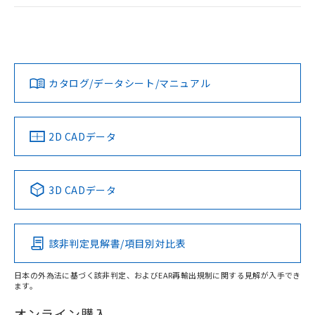
ログイン/会員登録
EU RoHS
注意事項・凡例
UL認証
CSA認証
CEマーキング
Yes
Yes
Yes
対応状況
対応予定月
※1
※2
ダウンロードデータをご利用いただく前に、以下を必ずお読
みください。
カタログ/データシート/マニュアル
対応済み
ソフトウェアの使用条件
LR型式承認
DNV型式承認
BV型式承認
KR型式承
（イギリス
（ノルウェー
（フランス
（韓国
船舶規格）
船舶規格）
船舶規格）
船舶規格
中国 RoHS
注意事項・凡例
2D CADデータ
No
No
No
No
中国 RoHS表
※1 ※2
3D CADデータ
この製品の規格認証/適合状況ページへ
Pb
Hg
Cd
Cr(VI)
その他の認証はこちらのページからご検索ください
該非判定見解書/項目別対比表
X
O
O
O
日本の外為法に基づく該非判定、およびEAR再輸出規制に関する見解が入手でき
ます。
"対応済み"や非含有の記載がされた商品であっても、流通
在庫等で未対応品が混在する可能性があります。
オンライン購入