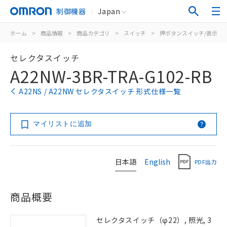
制御機器
Japan
ホーム
>
商品情報
>
商品カテゴリ
>
スイッチ
>
押ボタンスイッチ/表示灯
セレクタスイッチ
A22NW-3BR-TRA-G102-RB
A22NS / A22NW セレクタスイッチ 形式仕様一覧
マイリストに追加
日本語
English
PDF出力
商品概要
セレクタスイッチ（φ22）, 照光, 3