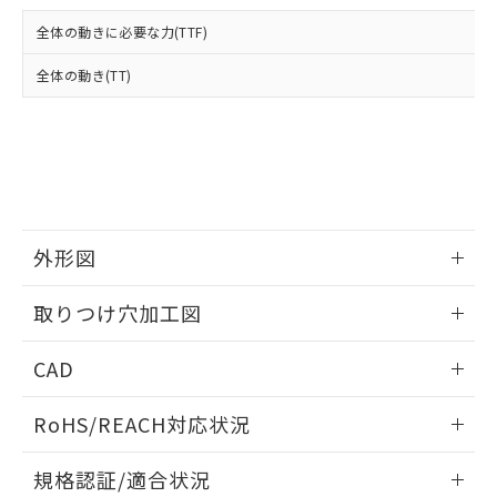
および当社の共同利用者が、当社の製
下記の非含有証明書をダウンロードするこ
品・サービスに関するお客様との取
全体の動きに必要な力(TTF)
とができます。
合意する
キャンセル
引・商談に必要な範囲で利用すること
をご了承ください。
全体の動き(TT)
EU RoHS指令（10物質）の非含有証明書
※当社の共同利用者とは、
"個人情報
51物質の非含有証明書（当社基準）
の共同利用に関して"
の「1.共同利
※本証明書は発行日時点で非含有を証明す
用者の範囲」に記載されている法人を
るもので、過去に遡って非含有を証明する
指します。
ものではありません。
また、RoHS指令のフタル酸エステル類４
物質の対応では、対応完了までの期間は出
荷製品に未対応品が混在することから備考
外形図
欄に対応日を記載しておりました。
情報更新：2026/05/21
既に当社にて対応品への在庫切替を完了
取りつけ穴加工図
していることから、特段のことがない限
り、2022年1月12日より割愛しておりま
情報更新：2026/05/21
CAD
す。
ログイン/会員登録いただくと、CADデータをダウンロー
RoHS/REACH対応状況
ドすることができます。
情報更新：2026/7/29
規格認証/適合状況