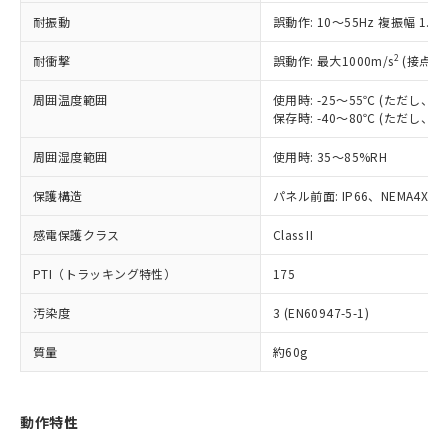
（以下｢規制貨物等」という）を輸出
記載している更新日時点での社内デー
耐振動
誤動作: 10～55Hz 複振幅 1.
*EU RoHS指令（10物質）：
または国外への提供する場合は、日本
記
タに基づき作成されるものであり、閲
説明
鉛(Pb) 1000ppm以下、 水銀(Hg) 1000ppm以下、 カド
*中国RoHS10物質の基準値 (GB/T26572)：
国政府の輸出許可(または役務取引許
号
覧された時点での実際の在庫および標
ミウム(Cd) 100ppm以下、
Pb(鉛) :1000ppm、 Hg(水銀) : 1000ppm、 Cd(カドミウ
2
耐衝撃
誤動作: 最大1000m/s
(接点開
可)を取得するなどの必要な手続きを
六価クロム(Cr(Ⅵ)) 1000ppm以下、ポリ臭化ビフェニル
ム) : 100ppm、
準価格とは異なる場合があることをご
類(PBB) 1000ppm以下、ポリ臭化ジフェニルエーテル類
Cr(Ⅵ)(六価クロム) : 1000ppm、 PBBs(ポリ臭化ビフェ
とります。
了承ください。
(PBDE) 1000ppm以下、フタル酸ビス(2-エチルヘキシ
周囲温度範囲
使用時: -25～55℃ (ただし
○
一定数以上の在庫あり
ニル類) : 1000ppm、 PBDEs(ポリ臭化ジフェニルエーテ
当社は規制貨物を破棄する場合は、完
ル) (DEHP)(別名：DOP) 1000ppm以下、フタル酸ブチ
正式な納期状況および標準価格はお客
ル類) : 1000ppm、
保存時: -40～80℃ (ただし
ルベンジル（BBP） 1000ppm以下、フタル酸ジブチル
全に破砕するなど、違法に輸出されな
DBP(フタル酸ジブチル) : 1000ppm、 DIBP(フタル酸ジ
様のお取引先、またはお客様担当のオ
（DBP） 1000ppm以下、フタル酸ジイソブチル
イソブチル) : 1000ppm、 BBP(フタル酸ブチルベンジ
△
一定数には満たないが在庫あり
いよう必要な手段を講じます。
周囲湿度範囲
使用時: 35～85%RH
ムロン制御機器販売店・当社販売員に
(DIBP) 1000ppm以下
ル) : 1000ppm、
当社は貴社製品を、核兵器、ミサイ
但し、RoHS指令で産業用監視および制御機器に対する
DEHP(フタル酸ビス(2-エチルヘキシル)) : 1000ppm
ご相談ください。
適用除外項目は除く。
ル、化学兵器、生物兵器またはその他
保護構造
パネル前面: IP66、NEMA4X, N
－
在庫なし(最新の在庫状況につ
オムロン制御機器販売店や当社販売拠
フタル酸エステル類の４物質については閾値を超える意
武器並びにこれらの製造装置等に一切
いては、お客様のお取引先、ま
図的な使用がないことを確認しています。
点は「
販売ネットワーク
」をご確認
※2 環境保護使用期限
感電保護クラス
Class II
使用いたしません。
たはお客様担当のオムロン制御
ください。
当社は、貴社製品を第三者に販売する
機器販売店・当社販売員にご確
在庫状況および標準価格結果を当社の
PTI（トラッキング特性）
175
※2 対応予定月
「ｅ」：有害物質（10物質）のすべてが基
場合は、上記1、2および3の内容を当
認ください)
事前の承諾なく第三者に漏洩または開
準値以下であることを示します。
該第三者に通知します。また当社は、
示しないようお願いします。
汚染度
3 (EN60947-5-1)
部品在庫の切り替え状況などにより、予定
「10」：通常の使用状況下において有害物
販売先および販売に係わる関係者が違
マイパーツ機能（部品リスト作成サー
空
受注生産機種、また在庫状況の
月が前後することがあります。
質が外部に漏えいし、環境に深刻な影響を
法に輸出するおそれがある場合は、取
ビス）をご利用いただくには、I-Web
白
情報を公開していない機種
質量
約60g
及ぼさない年数を意味します。
り引きをいたしません。
メンバーズにご登録されている必要が
「－」：未確認です。当社販売部門へお問
あります。
い合わせください。
お客様が当ウェブサイト上で当社にご
動作特性
※3 非含有証明書ダウンロード
登録された部品リストについて、当社