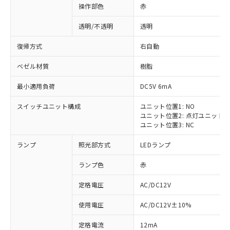
操作部色
赤
透明/不透明
透明
復帰方式
右自動
ベゼル材質
樹脂
最小適用負荷
DC5V 6mA
スイッチユニット構成
ユニット位置1: NO
ユニット位置2: 点灯ユニット
ユニット位置3: NC
ランプ
照光部方式
LEDランプ
ランプ色
赤
定格電圧
AC/DC12V
使用電圧
AC/DC12V±10%
定格電流
12mA