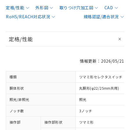
定格/性能
外形図
取りつけ穴加工図
CAD
RoHS/REACH対応状況
規格認証/適合状況
定格/性能
情報更新：2026/05/21
種類
ツマミ形セレクタスイッチ
胴体形状
丸胴形(φ22/25mm共用)
照光/非照光
照光
ノッチ数
3ノッチ
操作部
操作部形状
ツマミ形