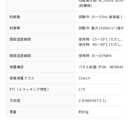
同極端子間: AC2500V 50/60
為替および外国貿易法に定める商品
在庫状況および標準価格照会結果は、
い合わせください。
(初期値)
（以下｢規制貨物等」という）を輸出
記載している更新日時点での社内デー
*EU RoHS指令（10物質）：
または国外への提供する場合は、日本
記
タに基づき作成されるものであり、閲
説明
鉛(Pb) 1000ppm以下、 水銀(Hg) 1000ppm以下、 カド
耐振動
誤動作: 10～55Hz 複振幅 1.
*中国RoHS10物質の基準値 (GB/T26572)：
国政府の輸出許可(または役務取引許
号
覧された時点での実際の在庫および標
ミウム(Cd) 100ppm以下、
Pb(鉛) :1000ppm、 Hg(水銀) : 1000ppm、 Cd(カドミウ
可)を取得するなどの必要な手続きを
六価クロム(Cr(Ⅵ)) 1000ppm以下、ポリ臭化ビフェニル
ム) : 100ppm、
準価格とは異なる場合があることをご
2
耐衝撃
誤動作: 最大1000m/s
(接点開
類(PBB) 1000ppm以下、ポリ臭化ジフェニルエーテル類
Cr(Ⅵ)(六価クロム) : 1000ppm、 PBBs(ポリ臭化ビフェ
とります。
了承ください。
(PBDE) 1000ppm以下、フタル酸ビス(2-エチルヘキシ
○
一定数以上の在庫あり
ニル類) : 1000ppm、 PBDEs(ポリ臭化ジフェニルエーテ
当社は規制貨物を破棄する場合は、完
ル) (DEHP)(別名：DOP) 1000ppm以下、フタル酸ブチ
正式な納期状況および標準価格はお客
ル類) : 1000ppm、
周囲温度範囲
使用時: -25～55℃ (ただし
ルベンジル（BBP） 1000ppm以下、フタル酸ジブチル
全に破砕するなど、違法に輸出されな
DBP(フタル酸ジブチル) : 1000ppm、 DIBP(フタル酸ジ
保存時: -40～80℃ (ただし
様のお取引先、またはお客様担当のオ
（DBP） 1000ppm以下、フタル酸ジイソブチル
イソブチル) : 1000ppm、 BBP(フタル酸ブチルベンジ
△
一定数には満たないが在庫あり
いよう必要な手段を講じます。
ムロン制御機器販売店・当社販売員に
(DIBP) 1000ppm以下
ル) : 1000ppm、
当社は貴社製品を、核兵器、ミサイ
但し、RoHS指令で産業用監視および制御機器に対する
周囲湿度範囲
使用時: 35～85%RH
DEHP(フタル酸ビス(2-エチルヘキシル)) : 1000ppm
ご相談ください。
適用除外項目は除く。
ル、化学兵器、生物兵器またはその他
－
在庫なし(最新の在庫状況につ
オムロン制御機器販売店や当社販売拠
フタル酸エステル類の４物質については閾値を超える意
保護構造
パネル前面: IP66、NEMA4X, N
武器並びにこれらの製造装置等に一切
いては、お客様のお取引先、ま
図的な使用がないことを確認しています。
点は「
販売ネットワーク
」をご確認
※2 環境保護使用期限
使用いたしません。
たはお客様担当のオムロン制御
ください。
感電保護クラス
Class II
当社は、貴社製品を第三者に販売する
機器販売店・当社販売員にご確
在庫状況および標準価格結果を当社の
※2 対応予定月
「ｅ」：有害物質（10物質）のすべてが基
場合は、上記1、2および3の内容を当
認ください)
事前の承諾なく第三者に漏洩または開
PTI（トラッキング特性）
175
準値以下であることを示します。
該第三者に通知します。また当社は、
示しないようお願いします。
部品在庫の切り替え状況などにより、予定
「10」：通常の使用状況下において有害物
販売先および販売に係わる関係者が違
マイパーツ機能（部品リスト作成サー
空
受注生産機種、また在庫状況の
汚染度
3 (EN60947-5-1)
月が前後することがあります。
質が外部に漏えいし、環境に深刻な影響を
法に輸出するおそれがある場合は、取
ビス）をご利用いただくには、I-Web
白
情報を公開していない機種
及ぼさない年数を意味します。
り引きをいたしません。
メンバーズにご登録されている必要が
質量
約60g
「－」：未確認です。当社販売部門へお問
あります。
い合わせください。
お客様が当ウェブサイト上で当社にご
※3 非含有証明書ダウンロード