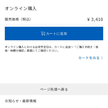
"対応済み"や非含有の記載がされた商品であっても、流通
在庫等で未対応品が混在する可能性があります。
オンライン購入
非含有品が必要な際は、弊社営業部門もしくは販売店へお
問い合わせください。
¥ 3,410
販売価格（税込）
この製品のRoHS/REACH対応状況ページへ
カートに追加
オンライン購入における出荷予定日は、カートに追加～「ご購入手続き：価
格・納期の確認」画面にてご確認ください。
カートをみる
ページ先頭へ戻る
お知らせ・最新情報