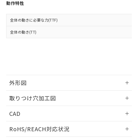
登録された部品リストについて、当社
動作特性
および当社の共同利用者が、当社の製
下記の非含有証明書をダウンロードするこ
品・サービスに関するお客様との取
とができます。
合意する
キャンセル
引・商談に必要な範囲で利用すること
全体の動きに必要な力(TTF)
をご了承ください。
EU RoHS指令（10物質）の非含有証明書
全体の動き(TT)
※当社の共同利用者とは、
"個人情報
51物質の非含有証明書（当社基準）
の共同利用に関して"
の「1.共同利
※本証明書は発行日時点で非含有を証明す
用者の範囲」に記載されている法人を
るもので、過去に遡って非含有を証明する
指します。
ものではありません。
また、RoHS指令のフタル酸エステル類４
物質の対応では、対応完了までの期間は出
荷製品に未対応品が混在することから備考
外形図
欄に対応日を記載しておりました。
既に当社にて対応品への在庫切替を完了
情報更新：2026/05/21
していることから、特段のことがない限
取りつけ穴加工図
り、2022年1月12日より割愛しておりま
す。
情報更新：2026/05/21
CAD
ログイン/会員登録いただくと、CADデータをダウンロー
RoHS/REACH対応状況
ドすることができます。