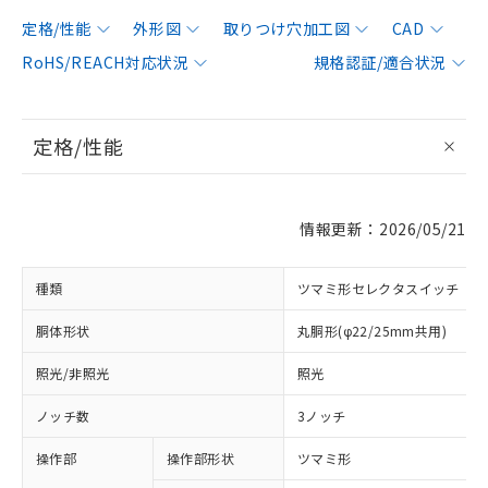
定格/性能
外形図
取りつけ穴加工図
CAD
RoHS/REACH対応状況
規格認証/適合状況
定格/性能
情報更新：2026/05/21
種類
ツマミ形セレクタスイッチ
胴体形状
丸胴形(φ22/25mm共用)
照光/非照光
照光
ノッチ数
3ノッチ
操作部
操作部形状
ツマミ形