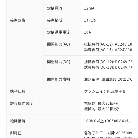
定格電流
12mA
接点定格
接点構成
1a+1b
※1 対応状況
定格通電電流
10A
対応済み：EU RoHS指令（10物質）の
非含有に対応した製品が提供可能な商品で
開閉能力(AC)
抵抗負荷(AC-12): AC24V 10A/A
す。
誘導負荷(AC-15): AC24V 10A/AC
対応予定：EU RoHS指令（10物質）の非含
ご利用条件
有に対応した製品に切り替える予定のある
開閉能力(DC)
抵抗負荷(DC-12): DC24V 8A/DC
商品です。
誘導負荷(DC-13): DC24V 4A/DC
対応予定なし：EU RoHS指令（10物質）の
以下の条件をお読みいただき、同意のうえ
開閉能力説明
測定条件: 周囲温度 20±2℃、
非含有に非対応の商品で、対応品を出す予
ご利用ください。
定はありません。
端子仕様
プッシュインPlus端子台
調査・確認中：EU RoHS指令（10物質）の
本サービスは、当社制御機器事業取扱
※1 中国RoHS○×表
非含有の対応状況を調査中または確認中の
商品の当社在庫状況および標準価格
許容操作頻度
電気的: 最大30回/分
商品です。
(税抜)を提供させていただくもので
機械的: 最大30回/分
「○」：最大均質材料含有率が中国RoHSの
非該当品：ライセンス料など無形物で、有
す。
基準値以下であることを示します。
害物質有無と関係のない商品です。
絶縁抵抗
100MΩ以上 (DC500Vメガ、
当社制御機器事業取扱商品の中には、
「×」：最大均質材料含有率が中国RoHSの
仕入先様の事情により、非含有部品として
本サービスの対象外となる商品もある
基準値を超えていることを示します。
いたものが、含有品と判明した場合などや
当社は、これら貴社製品のうち、外国
耐電圧
各端子とアース間: AC2500V 50/
ことをご了承ください。
「－」：未確認です。当社販売部門へお問
むを得ず変更することがあります。