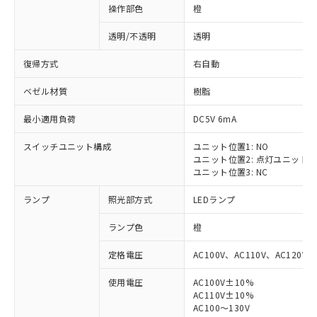
操作部色
橙
透明/不透明
透明
復帰方式
右自動
ベゼル材質
樹脂
最小適用負荷
DC5V 6mA
スイッチユニット構成
ユニット位置1: NO
ユニット位置2: 点灯ユニット
ユニット位置3: NC
ランプ
照光部方式
LEDランプ
ランプ色
橙
定格電圧
AC100V、AC110V、AC120V
使用電圧
AC100V±10%
AC110V±10%
AC100～130V