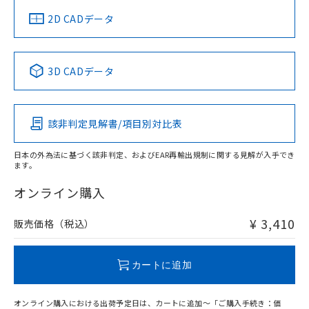
中国 RoHS
注意事項・凡例
2D CADデータ
中国 RoHS表
※1 ※2
3D CADデータ
Pb
Hg
Cd
Cr(VI)
該非判定見解書/項目別対比表
O
O
O
O
日本の外為法に基づく該非判定、およびEAR再輸出規制に関する見解が入手でき
ます。
"対応済み"や非含有の記載がされた商品であっても、流通
在庫等で未対応品が混在する可能性があります。
オンライン購入
非含有品が必要な際は、弊社営業部門もしくは販売店へお
問い合わせください。
¥ 3,410
販売価格（税込）
この製品のRoHS/REACH対応状況ページへ
カートに追加
オンライン購入における出荷予定日は、カートに追加～「ご購入手続き：価