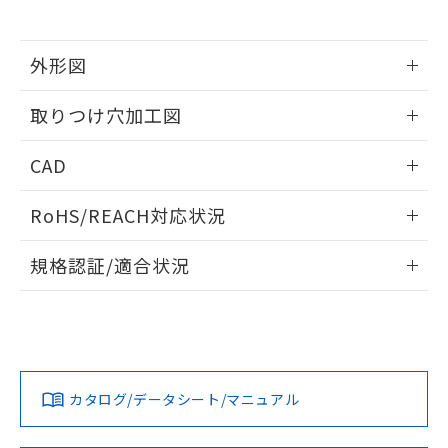
※当社の共同利用者とは、
"個人情報
51物質の非含有証明書（当社基準）
の共同利用に関して"
の「1.共同利
※本証明書は発行日時点で非含有を証明す
用者の範囲」に記載されている法人を
るもので、過去に遡って非含有を証明する
外形図
指します。
ものではありません。
情報更新：2026/05/21
また、RoHS指令のフタル酸エステル類４
取りつけ穴加工図
物質の対応では、対応完了までの期間は出
荷製品に未対応品が混在することから備考
情報更新：2026/05/21
CAD
欄に対応日を記載しておりました。
既に当社にて対応品への在庫切替を完了
ログイン/会員登録いただくと、CADデータをダウンロー
していることから、特段のことがない限
RoHS/REACH対応状況
ドすることができます。
り、2022年1月12日より割愛しておりま
す。
情報更新：2026/7/29
規格認証/適合状況
ログイン/会員登録
EU RoHS
注意事項・凡例
A22NW-3BR-TOA-P101-ODについての規格認証/適合状況に
ついては、「カスタマーサポートセンタ お客様相談室」また
は貴社担当オムロン営業員または販売店にお問い合わせくだ
対応状況
対応予定月
※1
※2
さい。
ダウンロードデータをご利用いただく前に、以下を必ずお読
みください。
カタログ/データシート/マニュアル
対応済み
ソフトウェアの使用条件
お問い合わせ