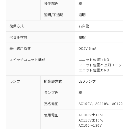
操作部色
橙
透明/不透明
透明
復帰方式
右自動
ベゼル材質
樹脂
最小適用負荷
DC5V 6mA
スイッチユニット構成
ユニット位置1: NO
ユニット位置2: 点灯ユニット
ユニット位置3: NO
ランプ
照光部方式
LEDランプ
ランプ色
橙
定格電圧
AC100V、AC110V、AC120V
使用電圧
AC100V±10%
※1 対応状況
AC110V±10%
AC100～130V