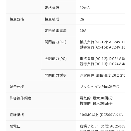
対応済み：EU RoHS指令（10物質）の
定格電流
12mA
非含有に対応した製品が提供可能な商品で
す。
接点定格
接点構成
2a
対応予定：EU RoHS指令（10物質）の非含
ご利用条件
有に対応した製品に切り替える予定のある
定格通電電流
10A
商品です。
対応予定なし：EU RoHS指令（10物質）の
開閉能力(AC)
抵抗負荷(AC-12): AC24V 10A/A
以下の条件をお読みいただき、同意のうえ
非含有に非対応の商品で、対応品を出す予
誘導負荷(AC-15): AC24V 10A/AC
ご利用ください。
定はありません。
調査・確認中：EU RoHS指令（10物質）の
開閉能力(DC)
抵抗負荷(DC-12): DC24V 8A/DC
本サービスは、当社制御機器事業取扱
※1 中国RoHS○×表
誘導負荷(DC-13): DC24V 4A/DC
非含有の対応状況を調査中または確認中の
商品の当社在庫状況および標準価格
商品です。
(税抜)を提供させていただくもので
開閉能力説明
測定条件: 周囲温度 20±2℃、
「○」：最大均質材料含有率が中国RoHSの
非該当品：ライセンス料など無形物で、有
す。
基準値以下であることを示します。
害物質有無と関係のない商品です。
当社制御機器事業取扱商品の中には、
端子仕様
プッシュインPlus端子台
「×」：最大均質材料含有率が中国RoHSの
仕入先様の事情により、非含有部品として
本サービスの対象外となる商品もある
基準値を超えていることを示します。
いたものが、含有品と判明した場合などや
当社は、これら貴社製品のうち、外国
ことをご了承ください。
許容操作頻度
電気的: 最大30回/分
「－」：未確認です。当社販売部門へお問
むを得ず変更することがあります。
為替および外国貿易法に定める商品
機械的: 最大30回/分
在庫状況および標準価格照会結果は、
い合わせください。
（以下｢規制貨物等」という）を輸出
記載している更新日時点での社内デー
*EU RoHS指令（10物質）：
または国外への提供する場合は、日本
絶縁抵抗
100MΩ以上 (DC500Vメガ、
記
タに基づき作成されるものであり、閲
説明
鉛(Pb) 1000ppm以下、 水銀(Hg) 1000ppm以下、 カド
*中国RoHS10物質の基準値 (GB/T26572)：
国政府の輸出許可(または役務取引許
号
覧された時点での実際の在庫および標
ミウム(Cd) 100ppm以下、
Pb(鉛) :1000ppm、 Hg(水銀) : 1000ppm、 Cd(カドミウ
耐電圧
各端子とアース間: AC2500V 50/
可)を取得するなどの必要な手続きを
六価クロム(Cr(Ⅵ)) 1000ppm以下、ポリ臭化ビフェニル
ム) : 100ppm、
準価格とは異なる場合があることをご