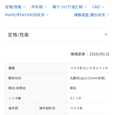
定格/性能
外形図
取りつけ穴加工図
CAD
RoHS/REACH対応状況
規格認証/適合状況
定格/性能
情報更新：2026/05/21
種類
ツマミ形セレクタスイッチ
胴体形状
丸胴形(φ22/25mm共用)
照光/非照光
照光
ノッチ数
3ノッチ
操作部
操作部形状
ツマミ形