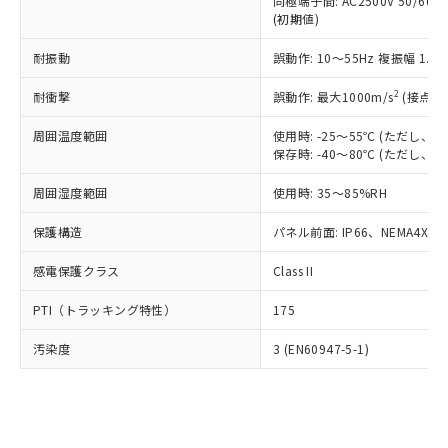
類(PBB) 1000ppm以下、ポリ臭化ジフェニルエーテル類
同極端子間: AC2500V 50/60
Cr(Ⅵ)(六価クロム) : 1000ppm、 PBBs(ポリ臭化ビフェ
とります。
了承ください。
(PBDE) 1000ppm以下、フタル酸ビス(2-エチルヘキシ
○
一定数以上の在庫あり
ニル類) : 1000ppm、 PBDEs(ポリ臭化ジフェニルエーテ
(初期値)
当社は規制貨物を破棄する場合は、完
ル) (DEHP)(別名：DOP) 1000ppm以下、フタル酸ブチ
正式な納期状況および標準価格はお客
ル類) : 1000ppm、
ルベンジル（BBP） 1000ppm以下、フタル酸ジブチル
全に破砕するなど、違法に輸出されな
DBP(フタル酸ジブチル) : 1000ppm、 DIBP(フタル酸ジ
様のお取引先、またはお客様担当のオ
耐振動
誤動作: 10～55Hz 複振幅 1.
（DBP） 1000ppm以下、フタル酸ジイソブチル
イソブチル) : 1000ppm、 BBP(フタル酸ブチルベンジ
△
一定数には満たないが在庫あり
いよう必要な手段を講じます。
ムロン制御機器販売店・当社販売員に
(DIBP) 1000ppm以下
ル) : 1000ppm、
当社は貴社製品を、核兵器、ミサイ
但し、RoHS指令で産業用監視および制御機器に対する
DEHP(フタル酸ビス(2-エチルヘキシル)) : 1000ppm
ご相談ください。
2
耐衝撃
誤動作: 最大1000m/s
(接点開
適用除外項目は除く。
ル、化学兵器、生物兵器またはその他
－
在庫なし(最新の在庫状況につ
オムロン制御機器販売店や当社販売拠
フタル酸エステル類の４物質については閾値を超える意
武器並びにこれらの製造装置等に一切
いては、お客様のお取引先、ま
周囲温度範囲
図的な使用がないことを確認しています。
使用時: -25～55℃ (ただし
点は「
販売ネットワーク
」をご確認
※2 環境保護使用期限
使用いたしません。
保存時: -40～80℃ (ただし
たはお客様担当のオムロン制御
ください。
当社は、貴社製品を第三者に販売する
機器販売店・当社販売員にご確
在庫状況および標準価格結果を当社の
※2 対応予定月
「ｅ」：有害物質（10物質）のすべてが基
周囲湿度範囲
使用時: 35～85%RH
場合は、上記1、2および3の内容を当
認ください)
事前の承諾なく第三者に漏洩または開
準値以下であることを示します。
該第三者に通知します。また当社は、
示しないようお願いします。
保護構造
パネル前面: IP66、NEMA4X, N
部品在庫の切り替え状況などにより、予定
「10」：通常の使用状況下において有害物
販売先および販売に係わる関係者が違
マイパーツ機能（部品リスト作成サー
空
受注生産機種、また在庫状況の
月が前後することがあります。
質が外部に漏えいし、環境に深刻な影響を
法に輸出するおそれがある場合は、取
ビス）をご利用いただくには、I-Web
白
情報を公開していない機種
感電保護クラス
Class II
及ぼさない年数を意味します。
り引きをいたしません。
メンバーズにご登録されている必要が
「－」：未確認です。当社販売部門へお問
あります。
PTI（トラッキング特性）
175
い合わせください。
お客様が当ウェブサイト上で当社にご
※3 非含有証明書ダウンロード
登録された部品リストについて、当社
汚染度
3 (EN60947-5-1)
および当社の共同利用者が、当社の製
下記の非含有証明書をダウンロードするこ
品・サービスに関するお客様との取
とができます。
合意する
キャンセル
引・商談に必要な範囲で利用すること
をご了承ください。
EU RoHS指令（10物質）の非含有証明書