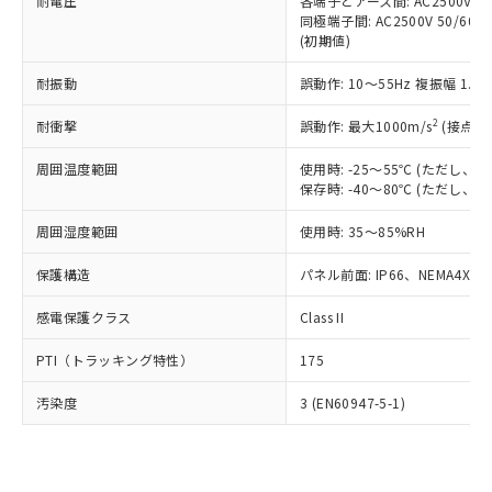
準価格とは異なる場合があることをご
耐電圧
各端子とアース間: AC2500V 50/
類(PBB) 1000ppm以下、ポリ臭化ジフェニルエーテル類
Cr(Ⅵ)(六価クロム) : 1000ppm、 PBBs(ポリ臭化ビフェ
とります。
同極端子間: AC2500V 50/60
了承ください。
(PBDE) 1000ppm以下、フタル酸ビス(2-エチルヘキシ
○
一定数以上の在庫あり
ニル類) : 1000ppm、 PBDEs(ポリ臭化ジフェニルエーテ
当社は規制貨物を破棄する場合は、完
(初期値)
ル) (DEHP)(別名：DOP) 1000ppm以下、フタル酸ブチ
正式な納期状況および標準価格はお客
ル類) : 1000ppm、
ルベンジル（BBP） 1000ppm以下、フタル酸ジブチル
全に破砕するなど、違法に輸出されな
DBP(フタル酸ジブチル) : 1000ppm、 DIBP(フタル酸ジ
様のお取引先、またはお客様担当のオ
（DBP） 1000ppm以下、フタル酸ジイソブチル
イソブチル) : 1000ppm、 BBP(フタル酸ブチルベンジ
△
一定数には満たないが在庫あり
耐振動
誤動作: 10～55Hz 複振幅 1.
いよう必要な手段を講じます。
ムロン制御機器販売店・当社販売員に
(DIBP) 1000ppm以下
ル) : 1000ppm、
当社は貴社製品を、核兵器、ミサイ
但し、RoHS指令で産業用監視および制御機器に対する
DEHP(フタル酸ビス(2-エチルヘキシル)) : 1000ppm
ご相談ください。
2
耐衝撃
適用除外項目は除く。
誤動作: 最大1000m/s
(接点開
ル、化学兵器、生物兵器またはその他
－
在庫なし(最新の在庫状況につ
オムロン制御機器販売店や当社販売拠
フタル酸エステル類の４物質については閾値を超える意
武器並びにこれらの製造装置等に一切
いては、お客様のお取引先、ま
図的な使用がないことを確認しています。
点は「
販売ネットワーク
」をご確認
周囲温度範囲
使用時: -25～55℃ (ただし
※2 環境保護使用期限
使用いたしません。
たはお客様担当のオムロン制御
ください。
保存時: -40～80℃ (ただし
当社は、貴社製品を第三者に販売する
機器販売店・当社販売員にご確
在庫状況および標準価格結果を当社の
※2 対応予定月
「ｅ」：有害物質（10物質）のすべてが基
場合は、上記1、2および3の内容を当
認ください)
事前の承諾なく第三者に漏洩または開
周囲湿度範囲
使用時: 35～85%RH
準値以下であることを示します。
該第三者に通知します。また当社は、
示しないようお願いします。
部品在庫の切り替え状況などにより、予定
「10」：通常の使用状況下において有害物
販売先および販売に係わる関係者が違
保護構造
パネル前面: IP66、NEMA4X, N
マイパーツ機能（部品リスト作成サー
空
受注生産機種、また在庫状況の
月が前後することがあります。
質が外部に漏えいし、環境に深刻な影響を
法に輸出するおそれがある場合は、取
ビス）をご利用いただくには、I-Web
白
情報を公開していない機種
及ぼさない年数を意味します。
り引きをいたしません。
感電保護クラス
Class II
メンバーズにご登録されている必要が
「－」：未確認です。当社販売部門へお問
あります。
い合わせください。
PTI（トラッキング特性）
175
お客様が当ウェブサイト上で当社にご
※3 非含有証明書ダウンロード
登録された部品リストについて、当社
汚染度
3 (EN60947-5-1)
および当社の共同利用者が、当社の製
下記の非含有証明書をダウンロードするこ
品・サービスに関するお客様との取
とができます。
合意する
キャンセル
引・商談に必要な範囲で利用すること
をご了承ください。