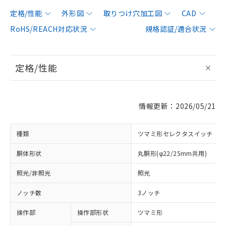
定格/性能
外形図
取りつけ穴加工図
CAD
RoHS/REACH対応状況
規格認証/適合状況
定格/性能
情報更新：2026/05/21
種類
ツマミ形セレクタスイッチ
胴体形状
丸胴形(φ22/25mm共用)
照光/非照光
照光
ノッチ数
3ノッチ
操作部
操作部形状
ツマミ形