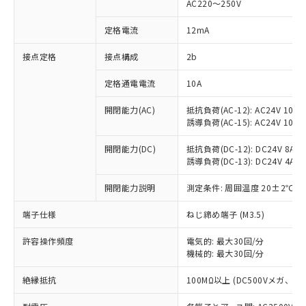
AC220～250V
対応済み：EU RoHS指令（10物質）の
非含有に対応した製品が提供可能な商品で
定格電流
12mA
す。
対応予定：EU RoHS指令（10物質）の非含
接点定格
接点構成
2b
ご利用条件
有に対応した製品に切り替える予定のある
定格通電電流
10A
商品です。
対応予定なし：EU RoHS指令（10物質）の
以下の条件をお読みいただき、同意のうえ
開閉能力(AC)
抵抗負荷(AC-12): AC24V 10A/A
非含有に非対応の商品で、対応品を出す予
誘導負荷(AC-15): AC24V 10A/AC
ご利用ください。
定はありません。
調査・確認中：EU RoHS指令（10物質）の
本サービスは、当社制御機器事業取扱
開閉能力(DC)
抵抗負荷(DC-12): DC24V 8A/DC
※1 中国RoHS○×表
非含有の対応状況を調査中または確認中の
誘導負荷(DC-13): DC24V 4A/DC
商品の当社在庫状況および標準価格
商品です。
(税抜)を提供させていただくもので
「○」：最大均質材料含有率が中国RoHSの
非該当品：ライセンス料など無形物で、有
開閉能力説明
測定条件: 周囲温度 20±2℃、
す。
基準値以下であることを示します。
害物質有無と関係のない商品です。
当社制御機器事業取扱商品の中には、
「×」：最大均質材料含有率が中国RoHSの
仕入先様の事情により、非含有部品として
端子仕様
ねじ締め端子 (M3.5)
本サービスの対象外となる商品もある
基準値を超えていることを示します。
いたものが、含有品と判明した場合などや
当社は、これら貴社製品のうち、外国
ことをご了承ください。
「－」：未確認です。当社販売部門へお問
許容操作頻度
電気的: 最大30回/分
むを得ず変更することがあります。
為替および外国貿易法に定める商品
在庫状況および標準価格照会結果は、
機械的: 最大30回/分
い合わせください。
（以下｢規制貨物等」という）を輸出
記載している更新日時点での社内デー
*EU RoHS指令（10物質）：
または国外への提供する場合は、日本
記
タに基づき作成されるものであり、閲
説明
絶縁抵抗
100MΩ以上 (DC500Vメガ、
鉛(Pb) 1000ppm以下、 水銀(Hg) 1000ppm以下、 カド
*中国RoHS10物質の基準値 (GB/T26572)：
国政府の輸出許可(または役務取引許
号
覧された時点での実際の在庫および標
ミウム(Cd) 100ppm以下、
Pb(鉛) :1000ppm、 Hg(水銀) : 1000ppm、 Cd(カドミウ
可)を取得するなどの必要な手続きを
六価クロム(Cr(Ⅵ)) 1000ppm以下、ポリ臭化ビフェニル
ム) : 100ppm、