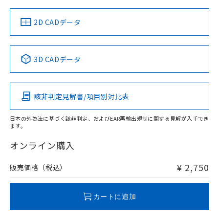
（イギリス
（ノルウェー
（フランス
（韓国
船舶規格）
船舶規格）
船舶規格）
船舶規格
中国 RoHS
注意事項・凡例
2D CADデータ
No
No
No
No
中国 RoHS表
※1 ※2
3D CADデータ
この製品の規格認証/適合状況ページへ
Pb
Hg
Cd
Cr(VI)
その他の認証はこちらのページからご検索ください
該非判定見解書/項目別対比表
O
O
O
O
日本の外為法に基づく該非判定、およびEAR再輸出規制に関する見解が入手でき
ます。
"対応済み"や非含有の記載がされた商品であっても、流通
在庫等で未対応品が混在する可能性があります。
オンライン購入
非含有品が必要な際は、弊社営業部門もしくは販売店へお
問い合わせください。
¥ 2,750
販売価格（税込）
この製品のRoHS/REACH対応状況ページへ
カートに追加