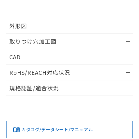
EU RoHS指令（10物質）の非含有証明書
※当社の共同利用者とは、
"個人情報
51物質の非含有証明書（当社基準）
の共同利用に関して"
の「1.共同利
※本証明書は発行日時点で非含有を証明す
用者の範囲」に記載されている法人を
るもので、過去に遡って非含有を証明する
指します。
外形図
ものではありません。
また、RoHS指令のフタル酸エステル類４
情報更新：2026/05/21
取りつけ穴加工図
物質の対応では、対応完了までの期間は出
荷製品に未対応品が混在することから備考
情報更新：2026/05/21
欄に対応日を記載しておりました。
CAD
既に当社にて対応品への在庫切替を完了
していることから、特段のことがない限
ログイン/会員登録いただくと、CADデータをダウンロー
RoHS/REACH対応状況
り、2022年1月12日より割愛しておりま
ドすることができます。
す。
情報更新：2026/7/29
規格認証/適合状況
ログイン/会員登録
EU RoHS
注意事項・凡例
UL認証
CSA認証
CEマーキング
Yes
Yes
Yes
対応状況
対応予定月
※1
※2
ダウンロードデータをご利用いただく前に、以下を必ずお読
みください。
カタログ/データシート/マニュアル
対応済み
ソフトウェアの使用条件
LR型式承認
DNV型式承認
BV型式承認
KR型式承