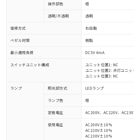
操作部色
橙
透明/不透明
透明
復帰方式
右自動
ベゼル材質
樹脂
最小適用負荷
DC5V 6mA
スイッチユニット構成
ユニット位置1: NC
ユニット位置2: 点灯ユニット
ユニット位置3: NC
ランプ
照光部方式
LEDランプ
ランプ色
橙
定格電圧
AC200V、AC220V、AC230V、
使用電圧
AC200V±10%
AC220V±10%
※1 対応状況
AC230V±10%