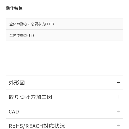
※3 非含有証明書ダウンロード
登録された部品リストについて、当社
動作特性
および当社の共同利用者が、当社の製
下記の非含有証明書をダウンロードするこ
品・サービスに関するお客様との取
とができます。
合意する
キャンセル
引・商談に必要な範囲で利用すること
全体の動きに必要な力(TTF)
をご了承ください。
EU RoHS指令（10物質）の非含有証明書
※当社の共同利用者とは、
"個人情報
全体の動き(TT)
51物質の非含有証明書（当社基準）
の共同利用に関して"
の「1.共同利
※本証明書は発行日時点で非含有を証明す
用者の範囲」に記載されている法人を
るもので、過去に遡って非含有を証明する
指します。
ものではありません。
また、RoHS指令のフタル酸エステル類４
物質の対応では、対応完了までの期間は出
荷製品に未対応品が混在することから備考
欄に対応日を記載しておりました。
外形図
既に当社にて対応品への在庫切替を完了
していることから、特段のことがない限
情報更新：2026/05/21
取りつけ穴加工図
り、2022年1月12日より割愛しておりま
す。
情報更新：2026/05/21
CAD
ログイン/会員登録いただくと、CADデータをダウンロー
RoHS/REACH対応状況
ドすることができます。