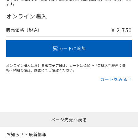
ます。
"対応済み"や非含有の記載がされた商品であっても、流通
在庫等で未対応品が混在する可能性があります。
オンライン購入
非含有品が必要な際は、弊社営業部門もしくは販売店へお
問い合わせください。
¥ 2,750
販売価格（税込）
この製品のRoHS/REACH対応状況ページへ
カートに追加
オンライン購入における出荷予定日は、カートに追加～「ご購入手続き：価
格・納期の確認」画面にてご確認ください。
カートをみる
ページ先頭へ戻る
お知らせ・最新情報