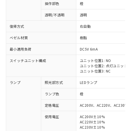
操作部色
橙
透明/不透明
透明
復帰方式
右自動
ベゼル材質
樹脂
最小適用負荷
DC5V 6mA
スイッチユニット構成
ユニット位置1: NO
ユニット位置2: 点灯ユニット
ユニット位置3: NC
ランプ
照光部方式
LEDランプ
ランプ色
橙
定格電圧
AC200V、AC220V、AC230V、
使用電圧
AC200V±10%
AC220V±10%
AC230V±10%