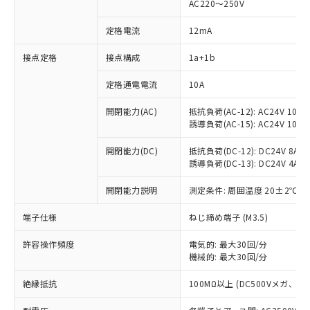
AC220～250V
定格電流
12mA
※1 対応状況
接点定格
接点構成
1a+1b
対応済み：EU RoHS指令（10物質）の
定格通電電流
10A
非含有に対応した製品が提供可能な商品で
開閉能力(AC)
抵抗負荷(AC-12): AC24V 10A/A
す。
誘導負荷(AC-15): AC24V 10A/AC
対応予定：EU RoHS指令（10物質）の非含
ご利用条件
有に対応した製品に切り替える予定のある
開閉能力(DC)
抵抗負荷(DC-12): DC24V 8A/DC
商品です。
誘導負荷(DC-13): DC24V 4A/DC
対応予定なし：EU RoHS指令（10物質）の
以下の条件をお読みいただき、同意のうえ
非含有に非対応の商品で、対応品を出す予
開閉能力説明
測定条件: 周囲温度 20±2℃、
ご利用ください。
定はありません。
調査・確認中：EU RoHS指令（10物質）の
端子仕様
ねじ締め端子 (M3.5)
本サービスは、当社制御機器事業取扱
※1 中国RoHS○×表
非含有の対応状況を調査中または確認中の
商品の当社在庫状況および標準価格
商品です。
許容操作頻度
電気的: 最大30回/分
(税抜)を提供させていただくもので
「○」：最大均質材料含有率が中国RoHSの
機械的: 最大30回/分
非該当品：ライセンス料など無形物で、有
す。
基準値以下であることを示します。
害物質有無と関係のない商品です。
当社制御機器事業取扱商品の中には、
絶縁抵抗
100MΩ以上 (DC500Vメガ、
「×」：最大均質材料含有率が中国RoHSの
仕入先様の事情により、非含有部品として
本サービスの対象外となる商品もある
基準値を超えていることを示します。
いたものが、含有品と判明した場合などや
当社は、これら貴社製品のうち、外国
ことをご了承ください。