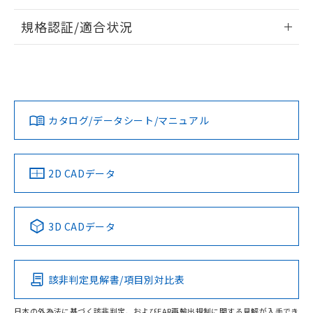
情報更新：2026/7/29
規格認証/適合状況
ログイン/会員登録
EU RoHS
注意事項・凡例
UL認証
CSA認証
CEマーキング
Yes
Yes
Yes
対応状況
対応予定月
※1
※2
ダウンロードデータをご利用いただく前に、以下を必ずお読
みください。
カタログ/データシート/マニュアル
対応済み
ソフトウェアの使用条件
LR型式承認
DNV型式承認
BV型式承認
KR型式承
（イギリス
（ノルウェー
（フランス
（韓国
船舶規格）
船舶規格）
船舶規格）
船舶規格
中国 RoHS
注意事項・凡例
2D CADデータ
No
No
No
No
中国 RoHS表
※1 ※2
3D CADデータ
この製品の規格認証/適合状況ページへ
Pb
Hg
Cd
Cr(VI)
その他の認証はこちらのページからご検索ください
該非判定見解書/項目別対比表
O
O
O
O
日本の外為法に基づく該非判定、およびEAR再輸出規制に関する見解が入手でき