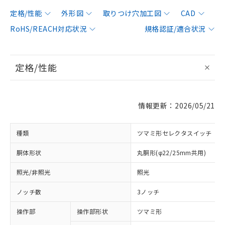
定格/性能
外形図
取りつけ穴加工図
CAD
RoHS/REACH対応状況
規格認証/適合状況
定格/性能
情報更新：2026/05/21
種類
ツマミ形セレクタスイッチ
胴体形状
丸胴形(φ22/25mm共用)
照光/非照光
照光
ノッチ数
3ノッチ
操作部
操作部形状
ツマミ形