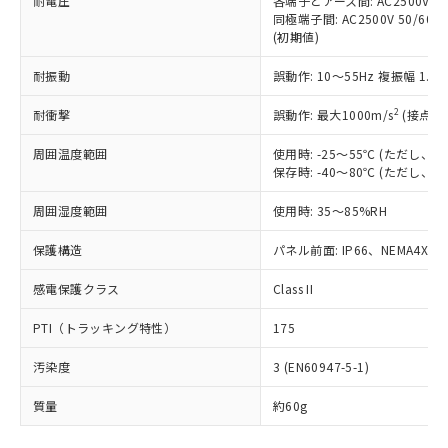
耐電圧
各端子とアース間: AC2500V 50/
「－」：未確認です。当社販売部門へお問
むを得ず変更することがあります。
為替および外国貿易法に定める商品
在庫状況および標準価格照会結果は、
同極端子間: AC2500V 50/60
い合わせください。
（以下｢規制貨物等」という）を輸出
(初期値)
記載している更新日時点での社内デー
*EU RoHS指令（10物質）：
または国外への提供する場合は、日本
記
タに基づき作成されるものであり、閲
説明
鉛(Pb) 1000ppm以下、 水銀(Hg) 1000ppm以下、 カド
*中国RoHS10物質の基準値 (GB/T26572)：
国政府の輸出許可(または役務取引許
耐振動
誤動作: 10～55Hz 複振幅 1.
号
覧された時点での実際の在庫および標
ミウム(Cd) 100ppm以下、
Pb(鉛) :1000ppm、 Hg(水銀) : 1000ppm、 Cd(カドミウ
可)を取得するなどの必要な手続きを
六価クロム(Cr(Ⅵ)) 1000ppm以下、ポリ臭化ビフェニル
ム) : 100ppm、
準価格とは異なる場合があることをご
類(PBB) 1000ppm以下、ポリ臭化ジフェニルエーテル類
2
Cr(Ⅵ)(六価クロム) : 1000ppm、 PBBs(ポリ臭化ビフェ
耐衝撃
誤動作: 最大1000m/s
(接点開
とります。
了承ください。
(PBDE) 1000ppm以下、フタル酸ビス(2-エチルヘキシ
○
一定数以上の在庫あり
ニル類) : 1000ppm、 PBDEs(ポリ臭化ジフェニルエーテ
当社は規制貨物を破棄する場合は、完
ル) (DEHP)(別名：DOP) 1000ppm以下、フタル酸ブチ
正式な納期状況および標準価格はお客
ル類) : 1000ppm、
周囲温度範囲
使用時: -25～55℃ (ただし
ルベンジル（BBP） 1000ppm以下、フタル酸ジブチル
全に破砕するなど、違法に輸出されな
DBP(フタル酸ジブチル) : 1000ppm、 DIBP(フタル酸ジ
様のお取引先、またはお客様担当のオ
（DBP） 1000ppm以下、フタル酸ジイソブチル
保存時: -40～80℃ (ただし
イソブチル) : 1000ppm、 BBP(フタル酸ブチルベンジ
△
一定数には満たないが在庫あり
いよう必要な手段を講じます。
ムロン制御機器販売店・当社販売員に
(DIBP) 1000ppm以下
ル) : 1000ppm、
当社は貴社製品を、核兵器、ミサイ
但し、RoHS指令で産業用監視および制御機器に対する
DEHP(フタル酸ビス(2-エチルヘキシル)) : 1000ppm
ご相談ください。
周囲湿度範囲
使用時: 35～85%RH
適用除外項目は除く。
ル、化学兵器、生物兵器またはその他
－
在庫なし(最新の在庫状況につ
オムロン制御機器販売店や当社販売拠
フタル酸エステル類の４物質については閾値を超える意
武器並びにこれらの製造装置等に一切
いては、お客様のお取引先、ま
図的な使用がないことを確認しています。
点は「
販売ネットワーク
」をご確認
保護構造
パネル前面: IP66、NEMA4X, N
※2 環境保護使用期限
使用いたしません。
たはお客様担当のオムロン制御
ください。
当社は、貴社製品を第三者に販売する
機器販売店・当社販売員にご確
感電保護クラス
Class II
在庫状況および標準価格結果を当社の
※2 対応予定月
「ｅ」：有害物質（10物質）のすべてが基
場合は、上記1、2および3の内容を当
認ください)
事前の承諾なく第三者に漏洩または開
準値以下であることを示します。
該第三者に通知します。また当社は、
PTI（トラッキング特性）
175
示しないようお願いします。
部品在庫の切り替え状況などにより、予定
「10」：通常の使用状況下において有害物
販売先および販売に係わる関係者が違
マイパーツ機能（部品リスト作成サー
空
受注生産機種、また在庫状況の
月が前後することがあります。
質が外部に漏えいし、環境に深刻な影響を
汚染度
3 (EN60947-5-1)
法に輸出するおそれがある場合は、取
ビス）をご利用いただくには、I-Web
白
情報を公開していない機種
及ぼさない年数を意味します。
り引きをいたしません。
メンバーズにご登録されている必要が
質量
約60g
「－」：未確認です。当社販売部門へお問
あります。
い合わせください。
お客様が当ウェブサイト上で当社にご