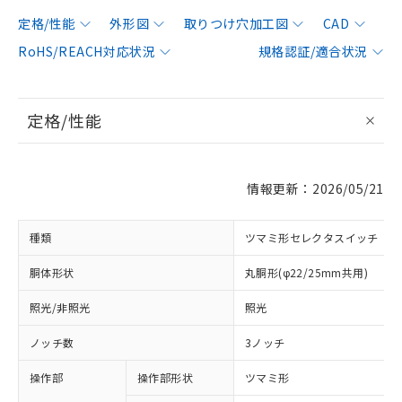
定格/性能
外形図
取りつけ穴加工図
CAD
RoHS/REACH対応状況
規格認証/適合状況
定格/性能
情報更新：2026/05/21
種類
ツマミ形セレクタスイッチ
胴体形状
丸胴形(φ22/25mm共用)
照光/非照光
照光
ノッチ数
3ノッチ
操作部
操作部形状
ツマミ形