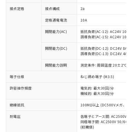
非含有に対応した製品が提供可能な商品で
接点定格
接点構成
2a
す。
対応予定：EU RoHS指令（10物質）の非含
ご利用条件
定格通電電流
10A
有に対応した製品に切り替える予定のある
商品です。
開閉能力(AC)
抵抗負荷(AC-12): AC24V 10A/A
対応予定なし：EU RoHS指令（10物質）の
誘導負荷(AC-15): AC24V 10A/AC
以下の条件をお読みいただき、同意のうえ
非含有に非対応の商品で、対応品を出す予
ご利用ください。
定はありません。
開閉能力(DC)
抵抗負荷(DC-12): DC24V 8A/DC
調査・確認中：EU RoHS指令（10物質）の
誘導負荷(DC-13): DC24V 4A/DC
本サービスは、当社制御機器事業取扱
※1 中国RoHS○×表
非含有の対応状況を調査中または確認中の
商品の当社在庫状況および標準価格
開閉能力説明
測定条件: 周囲温度 20±2℃、
商品です。
(税抜)を提供させていただくもので
「○」：最大均質材料含有率が中国RoHSの
非該当品：ライセンス料など無形物で、有
す。
端子仕様
ねじ締め端子 (M3.5)
基準値以下であることを示します。
害物質有無と関係のない商品です。
当社制御機器事業取扱商品の中には、
「×」：最大均質材料含有率が中国RoHSの
仕入先様の事情により、非含有部品として
本サービスの対象外となる商品もある
許容操作頻度
電気的: 最大30回/分
基準値を超えていることを示します。
いたものが、含有品と判明した場合などや
当社は、これら貴社製品のうち、外国
ことをご了承ください。
機械的: 最大30回/分
「－」：未確認です。当社販売部門へお問
むを得ず変更することがあります。
為替および外国貿易法に定める商品
在庫状況および標準価格照会結果は、
い合わせください。
（以下｢規制貨物等」という）を輸出
絶縁抵抗
100MΩ以上 (DC500Vメガ、
記載している更新日時点での社内デー
*EU RoHS指令（10物質）：
または国外への提供する場合は、日本
記
タに基づき作成されるものであり、閲
説明
鉛(Pb) 1000ppm以下、 水銀(Hg) 1000ppm以下、 カド
*中国RoHS10物質の基準値 (GB/T26572)：
国政府の輸出許可(または役務取引許
耐電圧
各端子とアース間: AC2500V 50/
号
覧された時点での実際の在庫および標
ミウム(Cd) 100ppm以下、
Pb(鉛) :1000ppm、 Hg(水銀) : 1000ppm、 Cd(カドミウ
同極端子間: AC2500V 50/60
可)を取得するなどの必要な手続きを
六価クロム(Cr(Ⅵ)) 1000ppm以下、ポリ臭化ビフェニル
ム) : 100ppm、
準価格とは異なる場合があることをご
類(PBB) 1000ppm以下、ポリ臭化ジフェニルエーテル類
(初期値)
Cr(Ⅵ)(六価クロム) : 1000ppm、 PBBs(ポリ臭化ビフェ
とります。
了承ください。
(PBDE) 1000ppm以下、フタル酸ビス(2-エチルヘキシ