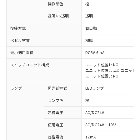
操作部色
橙
透明/不透明
透明
復帰方式
右自動
ベゼル材質
樹脂
最小適用負荷
DC5V 6mA
スイッチユニット構成
ユニット位置1: NO
ユニット位置2: 点灯ユニット
ユニット位置3: NO
ランプ
照光部方式
LEDランプ
ランプ色
橙
定格電圧
AC/DC24V
※1 対応状況
使用電圧
AC/DC24V±10%
定格電流
12mA
対応済み：EU RoHS指令（10物質）の