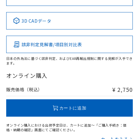
No
No
No
No
中国 RoHS表
※1 ※2
3D CADデータ
この製品の規格認証/適合状況ページへ
Pb
Hg
Cd
Cr(VI)
その他の認証はこちらのページからご検索ください
該非判定見解書/項目別対比表
X
O
O
O
日本の外為法に基づく該非判定、およびEAR再輸出規制に関する見解が入手でき
ます。
"対応済み"や非含有の記載がされた商品であっても、流通
在庫等で未対応品が混在する可能性があります。
オンライン購入
非含有品が必要な際は、弊社営業部門もしくは販売店へお
問い合わせください。
¥ 2,750
販売価格（税込）
この製品のRoHS/REACH対応状況ページへ
カートに追加
オンライン購入における出荷予定日は、カートに追加～「ご購入手続き：価
格・納期の確認」画面にてご確認ください。