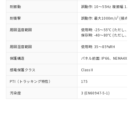
○
一定数以上の在庫あり
ニル類) : 1000ppm、 PBDEs(ポリ臭化ジフェニルエーテ
当社は規制貨物を破棄する場合は、完
ル) (DEHP)(別名：DOP) 1000ppm以下、フタル酸ブチ
正式な納期状況および標準価格はお客
ル類) : 1000ppm、
耐振動
誤動作: 10～55Hz 複振幅 1.
ルベンジル（BBP） 1000ppm以下、フタル酸ジブチル
全に破砕するなど、違法に輸出されな
DBP(フタル酸ジブチル) : 1000ppm、 DIBP(フタル酸ジ
様のお取引先、またはお客様担当のオ
（DBP） 1000ppm以下、フタル酸ジイソブチル
イソブチル) : 1000ppm、 BBP(フタル酸ブチルベンジ
△
一定数には満たないが在庫あり
いよう必要な手段を講じます。
ムロン制御機器販売店・当社販売員に
(DIBP) 1000ppm以下
2
耐衝撃
ル) : 1000ppm、
誤動作: 最大1000m/s
(接点開
当社は貴社製品を、核兵器、ミサイ
但し、RoHS指令で産業用監視および制御機器に対する
DEHP(フタル酸ビス(2-エチルヘキシル)) : 1000ppm
ご相談ください。
適用除外項目は除く。
ル、化学兵器、生物兵器またはその他
－
在庫なし(最新の在庫状況につ
オムロン制御機器販売店や当社販売拠
周囲温度範囲
使用時: -25～55℃ (ただし
フタル酸エステル類の４物質については閾値を超える意
武器並びにこれらの製造装置等に一切
いては、お客様のお取引先、ま
図的な使用がないことを確認しています。
保存時: -40～80℃ (ただし
点は「
販売ネットワーク
」をご確認
※2 環境保護使用期限
使用いたしません。
たはお客様担当のオムロン制御
ください。
当社は、貴社製品を第三者に販売する
周囲湿度範囲
使用時: 35～85%RH
機器販売店・当社販売員にご確
在庫状況および標準価格結果を当社の
※2 対応予定月
「ｅ」：有害物質（10物質）のすべてが基
場合は、上記1、2および3の内容を当
認ください)
事前の承諾なく第三者に漏洩または開
準値以下であることを示します。
保護構造
パネル前面: IP66、NEMA4X, N
該第三者に通知します。また当社は、
示しないようお願いします。
部品在庫の切り替え状況などにより、予定
「10」：通常の使用状況下において有害物
販売先および販売に係わる関係者が違
マイパーツ機能（部品リスト作成サー
空
受注生産機種、また在庫状況の
感電保護クラス
Class II
月が前後することがあります。
質が外部に漏えいし、環境に深刻な影響を
法に輸出するおそれがある場合は、取
ビス）をご利用いただくには、I-Web
白
情報を公開していない機種
及ぼさない年数を意味します。
り引きをいたしません。
メンバーズにご登録されている必要が
PTI（トラッキング特性）
175
「－」：未確認です。当社販売部門へお問
あります。
い合わせください。
お客様が当ウェブサイト上で当社にご
汚染度
3 (EN60947-5-1)
※3 非含有証明書ダウンロード
登録された部品リストについて、当社
および当社の共同利用者が、当社の製
下記の非含有証明書をダウンロードするこ
品・サービスに関するお客様との取
とができます。
合意する
キャンセル
引・商談に必要な範囲で利用すること
をご了承ください。
EU RoHS指令（10物質）の非含有証明書
※当社の共同利用者とは、
"個人情報