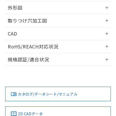
51物質の非含有証明書（当社基準）
の共同利用に関して"
の「1.共同利
※本証明書は発行日時点で非含有を証明す
外形図
用者の範囲」に記載されている法人を
るもので、過去に遡って非含有を証明する
指します。
ものではありません。
情報更新：2026/05/21
取りつけ穴加工図
また、RoHS指令のフタル酸エステル類４
物質の対応では、対応完了までの期間は出
情報更新：2026/05/21
CAD
荷製品に未対応品が混在することから備考
欄に対応日を記載しておりました。
ログイン/会員登録いただくと、CADデータをダウンロー
既に当社にて対応品への在庫切替を完了
RoHS/REACH対応状況
ドすることができます。
していることから、特段のことがない限
り、2022年1月12日より割愛しておりま
情報更新：2026/7/29
規格認証/適合状況
す。
ログイン/会員登録
EU RoHS
注意事項・凡例
UL認証
CSA認証
CEマーキング
Yes
Yes
Yes
対応状況
対応予定月
※1
※2
ダウンロードデータをご利用いただく前に、以下を必ずお読
みください。
カタログ/データシート/マニュアル
対応済み
ソフトウェアの使用条件
LR型式承認
DNV型式承認
BV型式承認
KR型式承
（イギリス
（ノルウェー
（フランス
（韓国
船舶規格）
船舶規格）
船舶規格）
船舶規格
中国 RoHS
注意事項・凡例
2D CADデータ