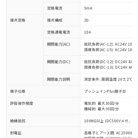
対応済み：EU RoHS指令（10物質）の
定格電流
5mA
非含有に対応した製品が提供可能な商品で
す。
接点定格
接点構成
2b
対応予定：EU RoHS指令（10物質）の非含
ご利用条件
有に対応した製品に切り替える予定のある
定格通電電流
10A
商品です。
対応予定なし：EU RoHS指令（10物質）の
開閉能力(AC)
抵抗負荷(AC-12): AC24V 10A/A
以下の条件をお読みいただき、同意のうえ
非含有に非対応の商品で、対応品を出す予
誘導負荷(AC-15): AC24V 10A/AC
ご利用ください。
定はありません。
調査・確認中：EU RoHS指令（10物質）の
開閉能力(DC)
抵抗負荷(DC-12): DC24V 8A/DC
本サービスは、当社制御機器事業取扱
※1 中国RoHS○×表
誘導負荷(DC-13): DC24V 4A/DC
非含有の対応状況を調査中または確認中の
商品の当社在庫状況および標準価格
商品です。
(税抜)を提供させていただくもので
開閉能力説明
測定条件: 周囲温度 20±2℃、
「○」：最大均質材料含有率が中国RoHSの
非該当品：ライセンス料など無形物で、有
す。
基準値以下であることを示します。
害物質有無と関係のない商品です。
当社制御機器事業取扱商品の中には、
端子仕様
プッシュインPlus端子台
「×」：最大均質材料含有率が中国RoHSの
仕入先様の事情により、非含有部品として
本サービスの対象外となる商品もある
基準値を超えていることを示します。
いたものが、含有品と判明した場合などや
当社は、これら貴社製品のうち、外国
ことをご了承ください。
許容操作頻度
電気的: 最大30回/分
「－」：未確認です。当社販売部門へお問
むを得ず変更することがあります。
為替および外国貿易法に定める商品
機械的: 最大30回/分
在庫状況および標準価格照会結果は、
い合わせください。
（以下｢規制貨物等」という）を輸出
記載している更新日時点での社内デー
*EU RoHS指令（10物質）：
または国外への提供する場合は、日本
絶縁抵抗
100MΩ以上 (DC500Vメガ、
記
タに基づき作成されるものであり、閲
説明
鉛(Pb) 1000ppm以下、 水銀(Hg) 1000ppm以下、 カド
*中国RoHS10物質の基準値 (GB/T26572)：
国政府の輸出許可(または役務取引許
号
覧された時点での実際の在庫および標
ミウム(Cd) 100ppm以下、
Pb(鉛) :1000ppm、 Hg(水銀) : 1000ppm、 Cd(カドミウ
耐電圧
各端子とアース間: AC2500V 50/
可)を取得するなどの必要な手続きを
六価クロム(Cr(Ⅵ)) 1000ppm以下、ポリ臭化ビフェニル
ム) : 100ppm、
準価格とは異なる場合があることをご