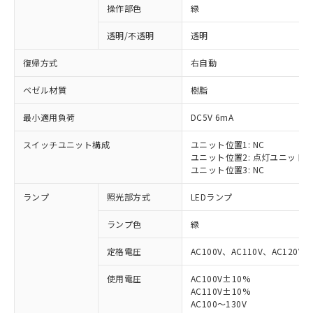
操作部色
緑
透明/不透明
透明
復帰方式
右自動
ベゼル材質
樹脂
最小適用負荷
DC5V 6mA
スイッチユニット構成
ユニット位置1: NC
ユニット位置2: 点灯ユニット
ユニット位置3: NC
ランプ
照光部方式
LEDランプ
ランプ色
緑
定格電圧
AC100V、AC110V、AC120V
使用電圧
AC100V±10%
※1 対応状況
AC110V±10%
AC100～130V