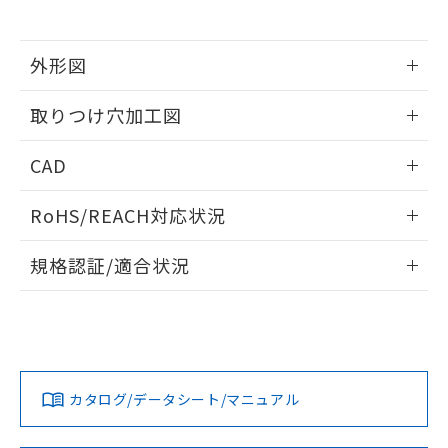
※当社の共同利用者とは、
"個人情報
51物質の非含有証明書（当社基準）
の共同利用に関して"
の「1.共同利
※本証明書は発行日時点で非含有を証明す
用者の範囲」に記載されている法人を
るもので、過去に遡って非含有を証明する
外形図
指します。
ものではありません。
情報更新：2026/05/21
また、RoHS指令のフタル酸エステル類４
取りつけ穴加工図
物質の対応では、対応完了までの期間は出
荷製品に未対応品が混在することから備考
情報更新：2026/05/21
CAD
欄に対応日を記載しておりました。
既に当社にて対応品への在庫切替を完了
ログイン/会員登録いただくと、CADデータをダウンロー
していることから、特段のことがない限
RoHS/REACH対応状況
ドすることができます。
り、2022年1月12日より割愛しておりま
す。
情報更新：2026/7/29
規格認証/適合状況
ログイン/会員登録
EU RoHS
注意事項・凡例
A22NW-3BR-TGA-P202-GDについての規格認証/適合状況に
ついては、「カスタマーサポートセンタ お客様相談室」また
は貴社担当オムロン営業員または販売店にお問い合わせくだ
対応状況
対応予定月
※1
※2
さい。
ダウンロードデータをご利用いただく前に、以下を必ずお読
みください。
カタログ/データシート/マニュアル
対応済み
ソフトウェアの使用条件
お問い合わせ