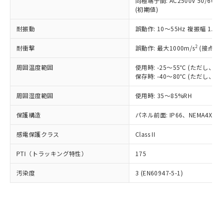
類(PBB) 1000ppm以下、ポリ臭化ジフェニルエーテル類
同極端子間: AC2500V 50/60
Cr(Ⅵ)(六価クロム) : 1000ppm、 PBBs(ポリ臭化ビフェ
とります。
了承ください。
(PBDE) 1000ppm以下、フタル酸ビス(2-エチルヘキシ
○
一定数以上の在庫あり
ニル類) : 1000ppm、 PBDEs(ポリ臭化ジフェニルエーテ
(初期値)
当社は規制貨物を破棄する場合は、完
ル) (DEHP)(別名：DOP) 1000ppm以下、フタル酸ブチ
正式な納期状況および標準価格はお客
ル類) : 1000ppm、
ルベンジル（BBP） 1000ppm以下、フタル酸ジブチル
全に破砕するなど、違法に輸出されな
DBP(フタル酸ジブチル) : 1000ppm、 DIBP(フタル酸ジ
様のお取引先、またはお客様担当のオ
耐振動
誤動作: 10～55Hz 複振幅 1.
（DBP） 1000ppm以下、フタル酸ジイソブチル
イソブチル) : 1000ppm、 BBP(フタル酸ブチルベンジ
△
一定数には満たないが在庫あり
いよう必要な手段を講じます。
ムロン制御機器販売店・当社販売員に
(DIBP) 1000ppm以下
ル) : 1000ppm、
当社は貴社製品を、核兵器、ミサイ
但し、RoHS指令で産業用監視および制御機器に対する
DEHP(フタル酸ビス(2-エチルヘキシル)) : 1000ppm
ご相談ください。
2
耐衝撃
誤動作: 最大1000m/s
(接点開
適用除外項目は除く。
ル、化学兵器、生物兵器またはその他
－
在庫なし(最新の在庫状況につ
オムロン制御機器販売店や当社販売拠
フタル酸エステル類の４物質については閾値を超える意
武器並びにこれらの製造装置等に一切
いては、お客様のお取引先、ま
周囲温度範囲
図的な使用がないことを確認しています。
使用時: -25～55℃ (ただし
点は「
販売ネットワーク
」をご確認
※2 環境保護使用期限
使用いたしません。
保存時: -40～80℃ (ただし
たはお客様担当のオムロン制御
ください。
当社は、貴社製品を第三者に販売する
機器販売店・当社販売員にご確
在庫状況および標準価格結果を当社の
※2 対応予定月
「ｅ」：有害物質（10物質）のすべてが基
周囲湿度範囲
使用時: 35～85%RH
場合は、上記1、2および3の内容を当
認ください)
事前の承諾なく第三者に漏洩または開
準値以下であることを示します。
該第三者に通知します。また当社は、
示しないようお願いします。
保護構造
パネル前面: IP66、NEMA4X, N
部品在庫の切り替え状況などにより、予定
「10」：通常の使用状況下において有害物
販売先および販売に係わる関係者が違
マイパーツ機能（部品リスト作成サー
空
受注生産機種、また在庫状況の
月が前後することがあります。
質が外部に漏えいし、環境に深刻な影響を
法に輸出するおそれがある場合は、取
ビス）をご利用いただくには、I-Web
白
情報を公開していない機種
感電保護クラス
Class II
及ぼさない年数を意味します。
り引きをいたしません。
メンバーズにご登録されている必要が
「－」：未確認です。当社販売部門へお問
あります。
PTI（トラッキング特性）
175
い合わせください。
お客様が当ウェブサイト上で当社にご
※3 非含有証明書ダウンロード
登録された部品リストについて、当社
汚染度
3 (EN60947-5-1)
および当社の共同利用者が、当社の製
下記の非含有証明書をダウンロードするこ
品・サービスに関するお客様との取
とができます。
合意する
キャンセル
引・商談に必要な範囲で利用すること
をご了承ください。
EU RoHS指令（10物質）の非含有証明書