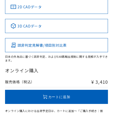
中国 RoHS
注意事項・凡例
2D CADデータ
中国 RoHS表
※1 ※2
3D CADデータ
Pb
Hg
Cd
Cr(VI)
該非判定見解書/項目別対比表
O
O
O
O
日本の外為法に基づく該非判定、およびEAR再輸出規制に関する見解が入手でき
ます。
"対応済み"や非含有の記載がされた商品であっても、流通
在庫等で未対応品が混在する可能性があります。
オンライン購入
非含有品が必要な際は、弊社営業部門もしくは販売店へお
問い合わせください。
¥ 3,410
販売価格（税込）
この製品のRoHS/REACH対応状況ページへ
カートに追加
オンライン購入における出荷予定日は、カートに追加～「ご購入手続き：価