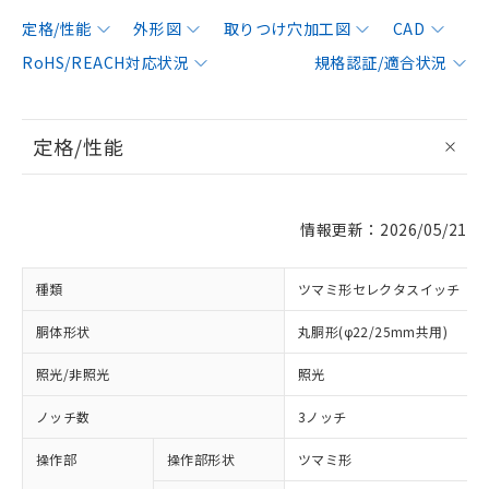
定格/性能
外形図
取りつけ穴加工図
CAD
RoHS/REACH対応状況
規格認証/適合状況
定格/性能
情報更新：2026/05/21
種類
ツマミ形セレクタスイッチ
胴体形状
丸胴形(φ22/25mm共用)
照光/非照光
照光
ノッチ数
3ノッチ
操作部
操作部形状
ツマミ形