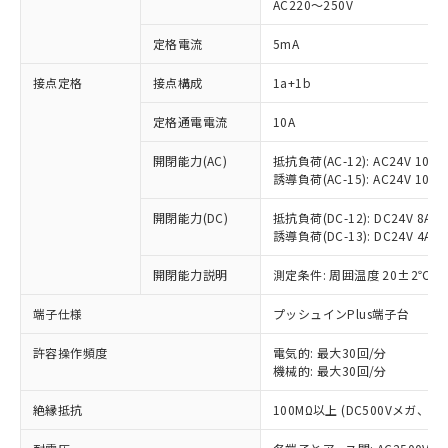
AC220～250V
定格電流
5mA
※1 対応状況
接点定格
接点構成
1a+1b
対応済み：EU RoHS指令（10物質）の
定格通電電流
10A
非含有に対応した製品が提供可能な商品で
開閉能力(AC)
抵抗負荷(AC-12): AC24V 10A/A
す。
誘導負荷(AC-15): AC24V 10A/AC
対応予定：EU RoHS指令（10物質）の非含
ご利用条件
有に対応した製品に切り替える予定のある
開閉能力(DC)
抵抗負荷(DC-12): DC24V 8A/DC
商品です。
誘導負荷(DC-13): DC24V 4A/DC
対応予定なし：EU RoHS指令（10物質）の
以下の条件をお読みいただき、同意のうえ
非含有に非対応の商品で、対応品を出す予
開閉能力説明
測定条件: 周囲温度 20±2℃、
ご利用ください。
定はありません。
調査・確認中：EU RoHS指令（10物質）の
端子仕様
プッシュインPlus端子台
本サービスは、当社制御機器事業取扱
※1 中国RoHS○×表
非含有の対応状況を調査中または確認中の
商品の当社在庫状況および標準価格
商品です。
許容操作頻度
電気的: 最大30回/分
(税抜)を提供させていただくもので
「○」：最大均質材料含有率が中国RoHSの
機械的: 最大30回/分
非該当品：ライセンス料など無形物で、有
す。
基準値以下であることを示します。
害物質有無と関係のない商品です。
当社制御機器事業取扱商品の中には、
絶縁抵抗
100MΩ以上 (DC500Vメガ、
「×」：最大均質材料含有率が中国RoHSの
仕入先様の事情により、非含有部品として
本サービスの対象外となる商品もある
基準値を超えていることを示します。
いたものが、含有品と判明した場合などや
当社は、これら貴社製品のうち、外国
ことをご了承ください。