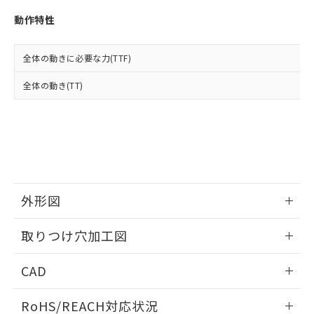
※3 非含有証明書ダウンロード
登録された部品リストについて、当社
動作特性
および当社の共同利用者が、当社の製
下記の非含有証明書をダウンロードするこ
品・サービスに関するお客様との取
とができます。
合意する
キャンセル
引・商談に必要な範囲で利用すること
全体の動きに必要な力(TTF)
をご了承ください。
EU RoHS指令（10物質）の非含有証明書
※当社の共同利用者とは、
"個人情報
全体の動き(TT)
51物質の非含有証明書（当社基準）
の共同利用に関して"
の「1.共同利
※本証明書は発行日時点で非含有を証明す
用者の範囲」に記載されている法人を
るもので、過去に遡って非含有を証明する
指します。
ものではありません。
また、RoHS指令のフタル酸エステル類４
物質の対応では、対応完了までの期間は出
荷製品に未対応品が混在することから備考
欄に対応日を記載しておりました。
外形図
既に当社にて対応品への在庫切替を完了
していることから、特段のことがない限
情報更新：2026/05/21
取りつけ穴加工図
り、2022年1月12日より割愛しておりま
す。
情報更新：2026/05/21
CAD
ログイン/会員登録いただくと、CADデータをダウンロー
RoHS/REACH対応状況
ドすることができます。