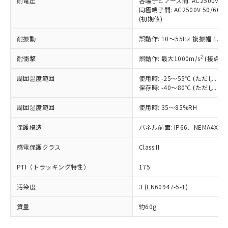
耐電圧
各端子とアース間: AC2500V 50/
「－」：未確認です。当社販売部門へお問
むを得ず変更することがあります。
為替および外国貿易法に定める商品
在庫状況および標準価格照会結果は、
同極端子間: AC2500V 50/60
い合わせください。
（以下｢規制貨物等」という）を輸出
(初期値)
記載している更新日時点での社内デー
*EU RoHS指令（10物質）：
または国外への提供する場合は、日本
記
タに基づき作成されるものであり、閲
説明
鉛(Pb) 1000ppm以下、 水銀(Hg) 1000ppm以下、 カド
*中国RoHS10物質の基準値 (GB/T26572)：
国政府の輸出許可(または役務取引許
耐振動
誤動作: 10～55Hz 複振幅 1.
号
覧された時点での実際の在庫および標
ミウム(Cd) 100ppm以下、
Pb(鉛) :1000ppm、 Hg(水銀) : 1000ppm、 Cd(カドミウ
可)を取得するなどの必要な手続きを
六価クロム(Cr(Ⅵ)) 1000ppm以下、ポリ臭化ビフェニル
ム) : 100ppm、
準価格とは異なる場合があることをご
類(PBB) 1000ppm以下、ポリ臭化ジフェニルエーテル類
2
Cr(Ⅵ)(六価クロム) : 1000ppm、 PBBs(ポリ臭化ビフェ
耐衝撃
誤動作: 最大1000m/s
(接点開
とります。
了承ください。
(PBDE) 1000ppm以下、フタル酸ビス(2-エチルヘキシ
○
一定数以上の在庫あり
ニル類) : 1000ppm、 PBDEs(ポリ臭化ジフェニルエーテ
当社は規制貨物を破棄する場合は、完
ル) (DEHP)(別名：DOP) 1000ppm以下、フタル酸ブチ
正式な納期状況および標準価格はお客
ル類) : 1000ppm、
周囲温度範囲
使用時: -25～55℃ (ただし
ルベンジル（BBP） 1000ppm以下、フタル酸ジブチル
全に破砕するなど、違法に輸出されな
DBP(フタル酸ジブチル) : 1000ppm、 DIBP(フタル酸ジ
様のお取引先、またはお客様担当のオ
（DBP） 1000ppm以下、フタル酸ジイソブチル
保存時: -40～80℃ (ただし
イソブチル) : 1000ppm、 BBP(フタル酸ブチルベンジ
△
一定数には満たないが在庫あり
いよう必要な手段を講じます。
ムロン制御機器販売店・当社販売員に
(DIBP) 1000ppm以下
ル) : 1000ppm、
当社は貴社製品を、核兵器、ミサイ
但し、RoHS指令で産業用監視および制御機器に対する
DEHP(フタル酸ビス(2-エチルヘキシル)) : 1000ppm
ご相談ください。
周囲湿度範囲
使用時: 35～85%RH
適用除外項目は除く。
ル、化学兵器、生物兵器またはその他
－
在庫なし(最新の在庫状況につ
オムロン制御機器販売店や当社販売拠
フタル酸エステル類の４物質については閾値を超える意
武器並びにこれらの製造装置等に一切
いては、お客様のお取引先、ま
図的な使用がないことを確認しています。
点は「
販売ネットワーク
」をご確認
保護構造
パネル前面: IP66、NEMA4X, N
※2 環境保護使用期限
使用いたしません。
たはお客様担当のオムロン制御
ください。
当社は、貴社製品を第三者に販売する
機器販売店・当社販売員にご確
感電保護クラス
Class II
在庫状況および標準価格結果を当社の
※2 対応予定月
「ｅ」：有害物質（10物質）のすべてが基
場合は、上記1、2および3の内容を当
認ください)
事前の承諾なく第三者に漏洩または開
準値以下であることを示します。
該第三者に通知します。また当社は、
PTI（トラッキング特性）
175
示しないようお願いします。
部品在庫の切り替え状況などにより、予定
「10」：通常の使用状況下において有害物
販売先および販売に係わる関係者が違
マイパーツ機能（部品リスト作成サー
空
受注生産機種、また在庫状況の
月が前後することがあります。
質が外部に漏えいし、環境に深刻な影響を
汚染度
3 (EN60947-5-1)
法に輸出するおそれがある場合は、取
ビス）をご利用いただくには、I-Web
白
情報を公開していない機種
及ぼさない年数を意味します。
り引きをいたしません。
メンバーズにご登録されている必要が
質量
約60g
「－」：未確認です。当社販売部門へお問
あります。
い合わせください。
お客様が当ウェブサイト上で当社にご