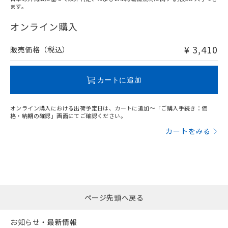
ます。
"対応済み"や非含有の記載がされた商品であっても、流通
在庫等で未対応品が混在する可能性があります。
オンライン購入
非含有品が必要な際は、弊社営業部門もしくは販売店へお
問い合わせください。
¥ 3,410
販売価格（税込）
この製品のRoHS/REACH対応状況ページへ
カートに追加
オンライン購入における出荷予定日は、カートに追加～「ご購入手続き：価
格・納期の確認」画面にてご確認ください。
カートをみる
ページ先頭へ戻る
お知らせ・最新情報