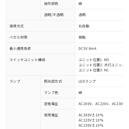
操作部色
緑
透明/不透明
透明
復帰方式
右自動
ベゼル材質
樹脂
最小適用負荷
DC5V 6mA
スイッチユニット構成
ユニット位置1: NO
ユニット位置2: 点灯ユニット
ユニット位置3: NC
ランプ
照光部方式
LEDランプ
ランプ色
緑
定格電圧
AC200V、AC220V、AC230V、
使用電圧
AC200V±10%
AC220V±10%
AC230V±10%