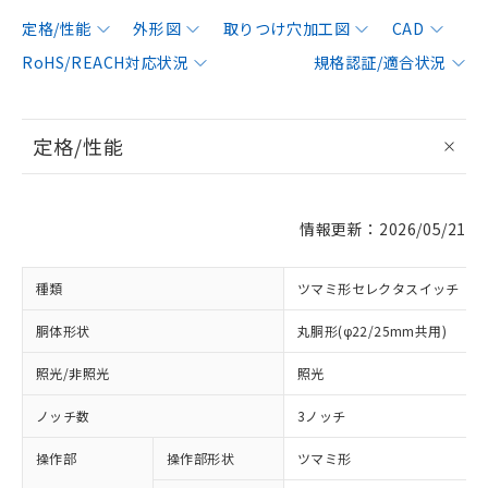
定格/性能
外形図
取りつけ穴加工図
CAD
RoHS/REACH対応状況
規格認証/適合状況
定格/性能
情報更新：2026/05/21
種類
ツマミ形セレクタスイッチ
胴体形状
丸胴形(φ22/25mm共用)
照光/非照光
照光
ノッチ数
3ノッチ
操作部
操作部形状
ツマミ形