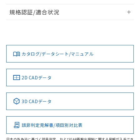
情報更新：2026/7/29
規格認証/適合状況
ログイン/会員登録
EU RoHS
注意事項・凡例
A22NW-3BR-TGA-P102-GEについての規格認証/適合状況に
ついては、「カスタマーサポートセンタ お客様相談室」また
は貴社担当オムロン営業員または販売店にお問い合わせくだ
対応状況
対応予定月
※1
※2
さい。
ダウンロードデータをご利用いただく前に、以下を必ずお読
みください。
カタログ/データシート/マニュアル
対応済み
ソフトウェアの使用条件
お問い合わせ
中国 RoHS
注意事項・凡例
2D CADデータ
中国 RoHS表
※1 ※2
3D CADデータ
Pb
Hg
Cd
Cr(VI)
該非判定見解書/項目別対比表
O
O
O
O
日本の外為法に基づく該非判定、およびEAR再輸出規制に関する見解が入手でき