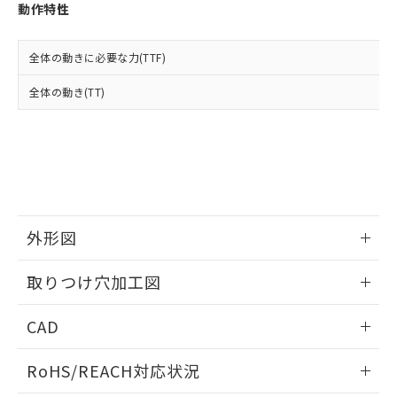
登録された部品リストについて、当社
動作特性
および当社の共同利用者が、当社の製
下記の非含有証明書をダウンロードするこ
品・サービスに関するお客様との取
とができます。
合意する
キャンセル
引・商談に必要な範囲で利用すること
全体の動きに必要な力(TTF)
をご了承ください。
EU RoHS指令（10物質）の非含有証明書
全体の動き(TT)
※当社の共同利用者とは、
"個人情報
51物質の非含有証明書（当社基準）
の共同利用に関して"
の「1.共同利
※本証明書は発行日時点で非含有を証明す
用者の範囲」に記載されている法人を
るもので、過去に遡って非含有を証明する
指します。
ものではありません。
また、RoHS指令のフタル酸エステル類４
物質の対応では、対応完了までの期間は出
荷製品に未対応品が混在することから備考
外形図
欄に対応日を記載しておりました。
既に当社にて対応品への在庫切替を完了
情報更新：2026/05/21
していることから、特段のことがない限
取りつけ穴加工図
り、2022年1月12日より割愛しておりま
す。
情報更新：2026/05/21
CAD
ログイン/会員登録いただくと、CADデータをダウンロー
RoHS/REACH対応状況
ドすることができます。