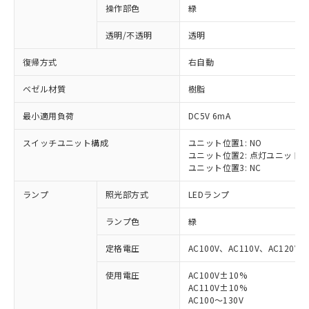
操作部色
緑
透明/不透明
透明
復帰方式
右自動
ベゼル材質
樹脂
最小適用負荷
DC5V 6mA
スイッチユニット構成
ユニット位置1: NO
ユニット位置2: 点灯ユニット
ユニット位置3: NC
ランプ
照光部方式
LEDランプ
ランプ色
緑
定格電圧
AC100V、AC110V、AC120V
使用電圧
AC100V±10%
AC110V±10%
AC100～130V