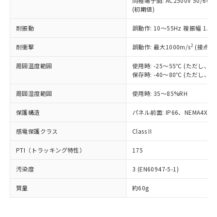
同極端子間: AC2500V 50/60
為替および外国貿易法に定める商品
在庫状況および標準価格照会結果は、
い合わせください。
(初期値)
（以下｢規制貨物等」という）を輸出
記載している更新日時点での社内デー
*EU RoHS指令（10物質）：
または国外への提供する場合は、日本
記
タに基づき作成されるものであり、閲
説明
鉛(Pb) 1000ppm以下、 水銀(Hg) 1000ppm以下、 カド
耐振動
誤動作: 10～55Hz 複振幅 1.
*中国RoHS10物質の基準値 (GB/T26572)：
国政府の輸出許可(または役務取引許
号
覧された時点での実際の在庫および標
ミウム(Cd) 100ppm以下、
Pb(鉛) :1000ppm、 Hg(水銀) : 1000ppm、 Cd(カドミウ
可)を取得するなどの必要な手続きを
六価クロム(Cr(Ⅵ)) 1000ppm以下、ポリ臭化ビフェニル
ム) : 100ppm、
準価格とは異なる場合があることをご
2
耐衝撃
誤動作: 最大1000m/s
(接点開
類(PBB) 1000ppm以下、ポリ臭化ジフェニルエーテル類
Cr(Ⅵ)(六価クロム) : 1000ppm、 PBBs(ポリ臭化ビフェ
とります。
了承ください。
(PBDE) 1000ppm以下、フタル酸ビス(2-エチルヘキシ
○
一定数以上の在庫あり
ニル類) : 1000ppm、 PBDEs(ポリ臭化ジフェニルエーテ
当社は規制貨物を破棄する場合は、完
ル) (DEHP)(別名：DOP) 1000ppm以下、フタル酸ブチ
正式な納期状況および標準価格はお客
ル類) : 1000ppm、
周囲温度範囲
使用時: -25～55℃ (ただし
ルベンジル（BBP） 1000ppm以下、フタル酸ジブチル
全に破砕するなど、違法に輸出されな
DBP(フタル酸ジブチル) : 1000ppm、 DIBP(フタル酸ジ
保存時: -40～80℃ (ただし
様のお取引先、またはお客様担当のオ
（DBP） 1000ppm以下、フタル酸ジイソブチル
イソブチル) : 1000ppm、 BBP(フタル酸ブチルベンジ
△
一定数には満たないが在庫あり
いよう必要な手段を講じます。
ムロン制御機器販売店・当社販売員に
(DIBP) 1000ppm以下
ル) : 1000ppm、
当社は貴社製品を、核兵器、ミサイ
但し、RoHS指令で産業用監視および制御機器に対する
周囲湿度範囲
使用時: 35～85%RH
DEHP(フタル酸ビス(2-エチルヘキシル)) : 1000ppm
ご相談ください。
適用除外項目は除く。
ル、化学兵器、生物兵器またはその他
－
在庫なし(最新の在庫状況につ
オムロン制御機器販売店や当社販売拠
フタル酸エステル類の４物質については閾値を超える意
保護構造
パネル前面: IP66、NEMA4X, N
武器並びにこれらの製造装置等に一切
いては、お客様のお取引先、ま
図的な使用がないことを確認しています。
点は「
販売ネットワーク
」をご確認
※2 環境保護使用期限
使用いたしません。
たはお客様担当のオムロン制御
ください。
感電保護クラス
Class II
当社は、貴社製品を第三者に販売する
機器販売店・当社販売員にご確
在庫状況および標準価格結果を当社の
※2 対応予定月
「ｅ」：有害物質（10物質）のすべてが基
場合は、上記1、2および3の内容を当
認ください)
事前の承諾なく第三者に漏洩または開
PTI（トラッキング特性）
175
準値以下であることを示します。
該第三者に通知します。また当社は、
示しないようお願いします。
部品在庫の切り替え状況などにより、予定
「10」：通常の使用状況下において有害物
販売先および販売に係わる関係者が違
マイパーツ機能（部品リスト作成サー
空
受注生産機種、また在庫状況の
汚染度
3 (EN60947-5-1)
月が前後することがあります。
質が外部に漏えいし、環境に深刻な影響を
法に輸出するおそれがある場合は、取
ビス）をご利用いただくには、I-Web
白
情報を公開していない機種
及ぼさない年数を意味します。
り引きをいたしません。
メンバーズにご登録されている必要が
質量
約60g
「－」：未確認です。当社販売部門へお問
あります。
い合わせください。
お客様が当ウェブサイト上で当社にご
※3 非含有証明書ダウンロード