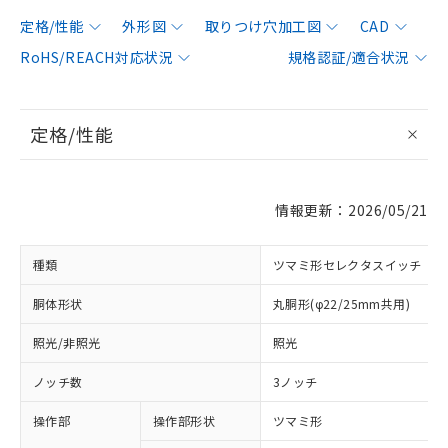
定格/性能
外形図
取りつけ穴加工図
CAD
RoHS/REACH対応状況
規格認証/適合状況
定格/性能
情報更新：2026/05/21
種類
ツマミ形セレクタスイッチ
胴体形状
丸胴形(φ22/25mm共用)
照光/非照光
照光
ノッチ数
3ノッチ
操作部
操作部形状
ツマミ形