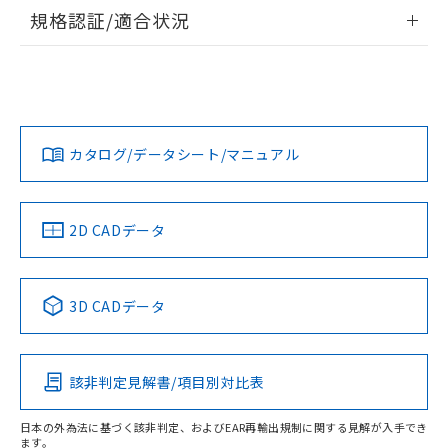
情報更新：2026/7/29
規格認証/適合状況
ログイン/会員登録
EU RoHS
注意事項・凡例
A22NW-3BR-TGA-P102-GDについての規格認証/適合状況に
ついては、「カスタマーサポートセンタ お客様相談室」また
は貴社担当オムロン営業員または販売店にお問い合わせくだ
対応状況
対応予定月
※1
※2
さい。
ダウンロードデータをご利用いただく前に、以下を必ずお読
みください。
カタログ/データシート/マニュアル
対応済み
ソフトウェアの使用条件
お問い合わせ
中国 RoHS
注意事項・凡例
2D CADデータ
中国 RoHS表
※1 ※2
3D CADデータ
Pb
Hg
Cd
Cr(VI)
該非判定見解書/項目別対比表
O
O
O
O
日本の外為法に基づく該非判定、およびEAR再輸出規制に関する見解が入手でき
ます。