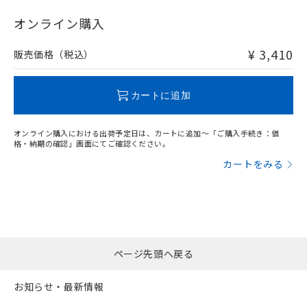
"対応済み"や非含有の記載がされた商品であっても、流通
在庫等で未対応品が混在する可能性があります。
オンライン購入
非含有品が必要な際は、弊社営業部門もしくは販売店へお
問い合わせください。
¥ 3,410
販売価格（税込）
この製品のRoHS/REACH対応状況ページへ
カートに追加
オンライン購入における出荷予定日は、カートに追加～「ご購入手続き：価
格・納期の確認」画面にてご確認ください。
カートをみる
ページ先頭へ戻る
お知らせ・最新情報