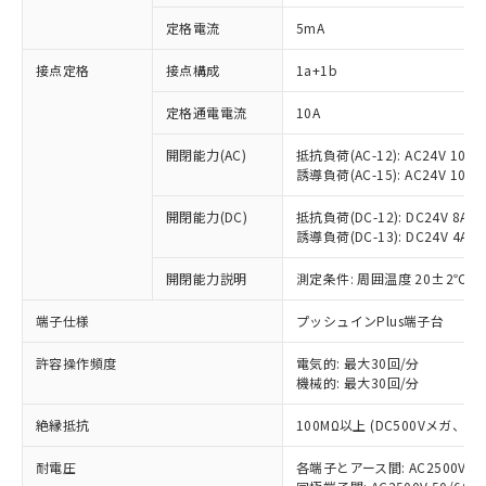
定格電流
5mA
接点定格
接点構成
1a+1b
※1 対応状況
定格通電電流
10A
対応済み：EU RoHS指令（10物質）の
非含有に対応した製品が提供可能な商品で
開閉能力(AC)
抵抗負荷(AC-12): AC24V 10A/A
す。
誘導負荷(AC-15): AC24V 10A/AC
対応予定：EU RoHS指令（10物質）の非含
ご利用条件
有に対応した製品に切り替える予定のある
開閉能力(DC)
抵抗負荷(DC-12): DC24V 8A/DC
商品です。
誘導負荷(DC-13): DC24V 4A/DC
対応予定なし：EU RoHS指令（10物質）の
以下の条件をお読みいただき、同意のうえ
開閉能力説明
測定条件: 周囲温度 20±2℃、
非含有に非対応の商品で、対応品を出す予
ご利用ください。
定はありません。
端子仕様
プッシュインPlus端子台
調査・確認中：EU RoHS指令（10物質）の
本サービスは、当社制御機器事業取扱
※1 中国RoHS○×表
非含有の対応状況を調査中または確認中の
商品の当社在庫状況および標準価格
許容操作頻度
電気的: 最大30回/分
商品です。
(税抜)を提供させていただくもので
機械的: 最大30回/分
「○」：最大均質材料含有率が中国RoHSの
非該当品：ライセンス料など無形物で、有
す。
基準値以下であることを示します。
害物質有無と関係のない商品です。
絶縁抵抗
100MΩ以上 (DC500Vメガ、
当社制御機器事業取扱商品の中には、
「×」：最大均質材料含有率が中国RoHSの
仕入先様の事情により、非含有部品として
本サービスの対象外となる商品もある
基準値を超えていることを示します。
いたものが、含有品と判明した場合などや
当社は、これら貴社製品のうち、外国
耐電圧
各端子とアース間: AC2500V 50/
ことをご了承ください。
「－」：未確認です。当社販売部門へお問
むを得ず変更することがあります。