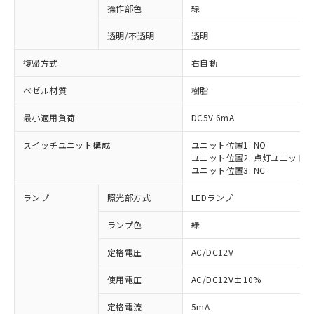
操作部色
緑
透明/不透明
透明
復帰方式
右自動
ベゼル材質
樹脂
最小適用負荷
DC5V 6mA
スイッチユニット構成
ユニット位置1: NO
ユニット位置2: 点灯ユニット
ユニット位置3: NC
ランプ
照光部方式
LEDランプ
ランプ色
緑
定格電圧
AC/DC12V
使用電圧
AC/DC12V±10%
定格電流
5mA