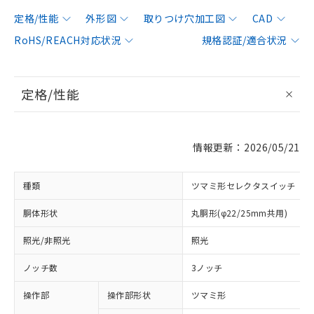
定格/性能
外形図
取りつけ穴加工図
CAD
RoHS/REACH対応状況
規格認証/適合状況
定格/性能
情報更新：2026/05/21
種類
ツマミ形セレクタスイッチ
胴体形状
丸胴形(φ22/25mm共用)
照光/非照光
照光
ノッチ数
3ノッチ
操作部
操作部形状
ツマミ形