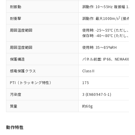
（以下｢規制貨物等」という）を輸出
記載している更新日時点での社内デー
耐振動
誤動作: 10～55Hz 複振幅 1.
*EU RoHS指令（10物質）：
または国外への提供する場合は、日本
記
タに基づき作成されるものであり、閲
説明
鉛(Pb) 1000ppm以下、 水銀(Hg) 1000ppm以下、 カド
*中国RoHS10物質の基準値 (GB/T26572)：
国政府の輸出許可(または役務取引許
号
覧された時点での実際の在庫および標
ミウム(Cd) 100ppm以下、
Pb(鉛) :1000ppm、 Hg(水銀) : 1000ppm、 Cd(カドミウ
2
耐衝撃
誤動作: 最大1000m/s
(接点開
可)を取得するなどの必要な手続きを
六価クロム(Cr(Ⅵ)) 1000ppm以下、ポリ臭化ビフェニル
ム) : 100ppm、
準価格とは異なる場合があることをご
類(PBB) 1000ppm以下、ポリ臭化ジフェニルエーテル類
Cr(Ⅵ)(六価クロム) : 1000ppm、 PBBs(ポリ臭化ビフェ
とります。
了承ください。
(PBDE) 1000ppm以下、フタル酸ビス(2-エチルヘキシ
周囲温度範囲
使用時: -25～55℃ (ただし
○
一定数以上の在庫あり
ニル類) : 1000ppm、 PBDEs(ポリ臭化ジフェニルエーテ
当社は規制貨物を破棄する場合は、完
ル) (DEHP)(別名：DOP) 1000ppm以下、フタル酸ブチ
正式な納期状況および標準価格はお客
ル類) : 1000ppm、
保存時: -40～80℃ (ただし
ルベンジル（BBP） 1000ppm以下、フタル酸ジブチル
全に破砕するなど、違法に輸出されな
DBP(フタル酸ジブチル) : 1000ppm、 DIBP(フタル酸ジ
様のお取引先、またはお客様担当のオ
（DBP） 1000ppm以下、フタル酸ジイソブチル
イソブチル) : 1000ppm、 BBP(フタル酸ブチルベンジ
△
一定数には満たないが在庫あり
いよう必要な手段を講じます。
周囲湿度範囲
使用時: 35～85%RH
ムロン制御機器販売店・当社販売員に
(DIBP) 1000ppm以下
ル) : 1000ppm、
当社は貴社製品を、核兵器、ミサイ
但し、RoHS指令で産業用監視および制御機器に対する
DEHP(フタル酸ビス(2-エチルヘキシル)) : 1000ppm
ご相談ください。
適用除外項目は除く。
ル、化学兵器、生物兵器またはその他
保護構造
パネル前面: IP66、NEMA4X, N
－
在庫なし(最新の在庫状況につ
オムロン制御機器販売店や当社販売拠
フタル酸エステル類の４物質については閾値を超える意
武器並びにこれらの製造装置等に一切
いては、お客様のお取引先、ま
図的な使用がないことを確認しています。
点は「
販売ネットワーク
」をご確認
※2 環境保護使用期限
感電保護クラス
Class II
使用いたしません。
たはお客様担当のオムロン制御
ください。
当社は、貴社製品を第三者に販売する
機器販売店・当社販売員にご確
在庫状況および標準価格結果を当社の
PTI（トラッキング特性）
175
※2 対応予定月
「ｅ」：有害物質（10物質）のすべてが基
場合は、上記1、2および3の内容を当
認ください)
事前の承諾なく第三者に漏洩または開
準値以下であることを示します。
該第三者に通知します。また当社は、
示しないようお願いします。
汚染度
3 (EN60947-5-1)
部品在庫の切り替え状況などにより、予定
「10」：通常の使用状況下において有害物
販売先および販売に係わる関係者が違
マイパーツ機能（部品リスト作成サー
空
受注生産機種、また在庫状況の
月が前後することがあります。
質が外部に漏えいし、環境に深刻な影響を
法に輸出するおそれがある場合は、取
ビス）をご利用いただくには、I-Web
白
情報を公開していない機種
質量
約60g
及ぼさない年数を意味します。
り引きをいたしません。
メンバーズにご登録されている必要が
「－」：未確認です。当社販売部門へお問
あります。
い合わせください。
お客様が当ウェブサイト上で当社にご
動作特性
※3 非含有証明書ダウンロード
登録された部品リストについて、当社