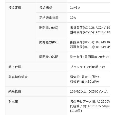
接点定格
接点構成
1a+1b
※1 対応状況
定格通電電流
10A
対応済み：EU RoHS指令（10物質）の
開閉能力(AC)
抵抗負荷(AC-12): AC24V 10A/A
非含有に対応した製品が提供可能な商品で
誘導負荷(AC-15): AC24V 10A/AC
す。
対応予定：EU RoHS指令（10物質）の非含
開閉能力(DC)
抵抗負荷(DC-12): DC24V 8A/DC
ご利用条件
有に対応した製品に切り替える予定のある
誘導負荷(DC-13): DC24V 4A/DC
商品です。
対応予定なし：EU RoHS指令（10物質）の
開閉能力説明
測定条件: 周囲温度 20±2℃、
以下の条件をお読みいただき、同意のうえ
非含有に非対応の商品で、対応品を出す予
ご利用ください。
端子仕様
プッシュインPlus端子台
定はありません。
調査・確認中：EU RoHS指令（10物質）の
本サービスは、当社制御機器事業取扱
※1 中国RoHS○×表
許容操作頻度
電気的: 最大30回/分
非含有の対応状況を調査中または確認中の
商品の当社在庫状況および標準価格
機械的: 最大30回/分
商品です。
(税抜)を提供させていただくもので
「○」：最大均質材料含有率が中国RoHSの
非該当品：ライセンス料など無形物で、有
す。
絶縁抵抗
100MΩ以上 (DC500Vメガ、
基準値以下であることを示します。
害物質有無と関係のない商品です。
当社制御機器事業取扱商品の中には、
「×」：最大均質材料含有率が中国RoHSの
仕入先様の事情により、非含有部品として
耐電圧
各端子とアース間: AC2500V 50/
本サービスの対象外となる商品もある
基準値を超えていることを示します。
いたものが、含有品と判明した場合などや
当社は、これら貴社製品のうち、外国
同極端子間: AC2500V 50/60
ことをご了承ください。
「－」：未確認です。当社販売部門へお問
むを得ず変更することがあります。
(初期値)
為替および外国貿易法に定める商品
在庫状況および標準価格照会結果は、
い合わせください。