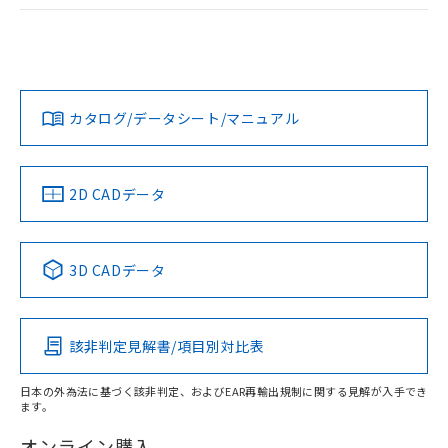
ログイン/会員登録
EU RoHS
注意事項・凡例
A22NW-3BR-TGA-P102-GBについての規格認証/適合状況に
ついては、「カスタマーサポートセンタ お客様相談室」また
は貴社担当オムロン営業員または販売店にお問い合わせくだ
対応状況
対応予定月
※1
※2
さい。
ダウンロードデータをご利用いただく前に、以下を必ずお読
みください。
カタログ/データシート/マニュアル
対応済み
ソフトウェアの使用条件
お問い合わせ
中国 RoHS
注意事項・凡例
2D CADデータ
中国 RoHS表
※1 ※2
3D CADデータ
Pb
Hg
Cd
Cr(VI)
該非判定見解書/項目別対比表
X
O
O
O
日本の外為法に基づく該非判定、およびEAR再輸出規制に関する見解が入手でき
ます。
"対応済み"や非含有の記載がされた商品であっても、流通
在庫等で未対応品が混在する可能性があります。
オンライン購入