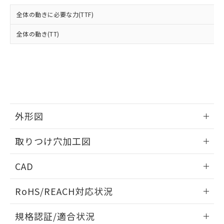
および当社の共同利用者が、当社の製
下記の非含有証明書をダウンロードするこ
品・サービスに関するお客様との取
全体の動きに必要な力(TTF)
とができます。
合意する
キャンセル
引・商談に必要な範囲で利用すること
をご了承ください。
全体の動き(TT)
EU RoHS指令（10物質）の非含有証明書
※当社の共同利用者とは、
"個人情報
51物質の非含有証明書（当社基準）
の共同利用に関して"
の「1.共同利
※本証明書は発行日時点で非含有を証明す
用者の範囲」に記載されている法人を
るもので、過去に遡って非含有を証明する
指します。
ものではありません。
また、RoHS指令のフタル酸エステル類４
物質の対応では、対応完了までの期間は出
荷製品に未対応品が混在することから備考
外形図
欄に対応日を記載しておりました。
情報更新：2026/05/21
既に当社にて対応品への在庫切替を完了
取りつけ穴加工図
していることから、特段のことがない限
り、2022年1月12日より割愛しておりま
情報更新：2026/05/21
CAD
す。
ログイン/会員登録いただくと、CADデータをダウンロー
RoHS/REACH対応状況
ドすることができます。
情報更新：2026/7/29
規格認証/適合状況