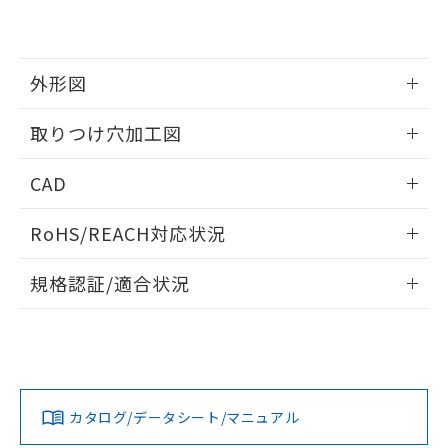
EU RoHS指令（10物質）の非含有証明書
※当社の共同利用者とは、
"個人情報
51物質の非含有証明書（当社基準）
の共同利用に関して"
の「1.共同利
※本証明書は発行日時点で非含有を証明す
用者の範囲」に記載されている法人を
るもので、過去に遡って非含有を証明する
指します。
外形図
ものではありません。
また、RoHS指令のフタル酸エステル類４
情報更新：2026/05/21
取りつけ穴加工図
物質の対応では、対応完了までの期間は出
荷製品に未対応品が混在することから備考
情報更新：2026/05/21
欄に対応日を記載しておりました。
CAD
既に当社にて対応品への在庫切替を完了
していることから、特段のことがない限
ログイン/会員登録いただくと、CADデータをダウンロー
RoHS/REACH対応状況
り、2022年1月12日より割愛しておりま
ドすることができます。
す。
情報更新：2026/7/29
規格認証/適合状況
ログイン/会員登録
EU RoHS
注意事項・凡例
UL認証
CSA認証
CEマーキング
Yes
Yes
Yes
対応状況
対応予定月
※1
※2
ダウンロードデータをご利用いただく前に、以下を必ずお読
みください。
カタログ/データシート/マニュアル
対応済み
ソフトウェアの使用条件
LR型式承認
DNV型式承認
BV型式承認
KR型式承