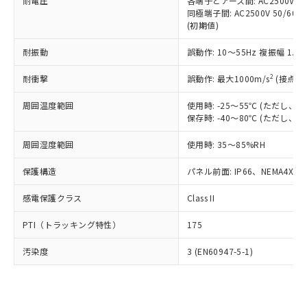
準価格とは異なる場合があることをご
耐電圧
各端子とアース間: AC2500V 50/
類(PBB) 1000ppm以下、ポリ臭化ジフェニルエーテル類
Cr(Ⅵ)(六価クロム) : 1000ppm、 PBBs(ポリ臭化ビフェ
とります。
同極端子間: AC2500V 50/60
了承ください。
(PBDE) 1000ppm以下、フタル酸ビス(2-エチルヘキシ
○
一定数以上の在庫あり
ニル類) : 1000ppm、 PBDEs(ポリ臭化ジフェニルエーテ
当社は規制貨物を破棄する場合は、完
(初期値)
ル) (DEHP)(別名：DOP) 1000ppm以下、フタル酸ブチ
正式な納期状況および標準価格はお客
ル類) : 1000ppm、
ルベンジル（BBP） 1000ppm以下、フタル酸ジブチル
全に破砕するなど、違法に輸出されな
DBP(フタル酸ジブチル) : 1000ppm、 DIBP(フタル酸ジ
様のお取引先、またはお客様担当のオ
（DBP） 1000ppm以下、フタル酸ジイソブチル
イソブチル) : 1000ppm、 BBP(フタル酸ブチルベンジ
△
一定数には満たないが在庫あり
耐振動
誤動作: 10～55Hz 複振幅 1.
いよう必要な手段を講じます。
ムロン制御機器販売店・当社販売員に
(DIBP) 1000ppm以下
ル) : 1000ppm、
当社は貴社製品を、核兵器、ミサイ
但し、RoHS指令で産業用監視および制御機器に対する
DEHP(フタル酸ビス(2-エチルヘキシル)) : 1000ppm
ご相談ください。
2
耐衝撃
適用除外項目は除く。
誤動作: 最大1000m/s
(接点開
ル、化学兵器、生物兵器またはその他
－
在庫なし(最新の在庫状況につ
オムロン制御機器販売店や当社販売拠
フタル酸エステル類の４物質については閾値を超える意
武器並びにこれらの製造装置等に一切
いては、お客様のお取引先、ま
図的な使用がないことを確認しています。
点は「
販売ネットワーク
」をご確認
周囲温度範囲
使用時: -25～55℃ (ただし
※2 環境保護使用期限
使用いたしません。
たはお客様担当のオムロン制御
ください。
保存時: -40～80℃ (ただし
当社は、貴社製品を第三者に販売する
機器販売店・当社販売員にご確
在庫状況および標準価格結果を当社の
※2 対応予定月
「ｅ」：有害物質（10物質）のすべてが基
場合は、上記1、2および3の内容を当
認ください)
事前の承諾なく第三者に漏洩または開
周囲湿度範囲
使用時: 35～85%RH
準値以下であることを示します。
該第三者に通知します。また当社は、
示しないようお願いします。
部品在庫の切り替え状況などにより、予定
「10」：通常の使用状況下において有害物
販売先および販売に係わる関係者が違
保護構造
パネル前面: IP66、NEMA4X, N
マイパーツ機能（部品リスト作成サー
空
受注生産機種、また在庫状況の
月が前後することがあります。
質が外部に漏えいし、環境に深刻な影響を
法に輸出するおそれがある場合は、取
ビス）をご利用いただくには、I-Web
白
情報を公開していない機種
及ぼさない年数を意味します。
り引きをいたしません。
感電保護クラス
Class II
メンバーズにご登録されている必要が
「－」：未確認です。当社販売部門へお問
あります。
い合わせください。
PTI（トラッキング特性）
175
お客様が当ウェブサイト上で当社にご
※3 非含有証明書ダウンロード
登録された部品リストについて、当社
汚染度
3 (EN60947-5-1)
および当社の共同利用者が、当社の製
下記の非含有証明書をダウンロードするこ
品・サービスに関するお客様との取
とができます。
合意する
キャンセル
引・商談に必要な範囲で利用すること
をご了承ください。