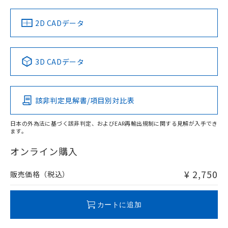
（イギリス
（ノルウェー
（フランス
（韓国
船舶規格）
船舶規格）
船舶規格）
船舶規格
中国 RoHS
注意事項・凡例
2D CADデータ
No
No
No
No
中国 RoHS表
※1 ※2
3D CADデータ
この製品の規格認証/適合状況ページへ
Pb
Hg
Cd
Cr(VI)
その他の認証はこちらのページからご検索ください
該非判定見解書/項目別対比表
O
O
O
O
日本の外為法に基づく該非判定、およびEAR再輸出規制に関する見解が入手でき
ます。
"対応済み"や非含有の記載がされた商品であっても、流通
在庫等で未対応品が混在する可能性があります。
オンライン購入
非含有品が必要な際は、弊社営業部門もしくは販売店へお
問い合わせください。
¥ 2,750
販売価格（税込）
この製品のRoHS/REACH対応状況ページへ
カートに追加