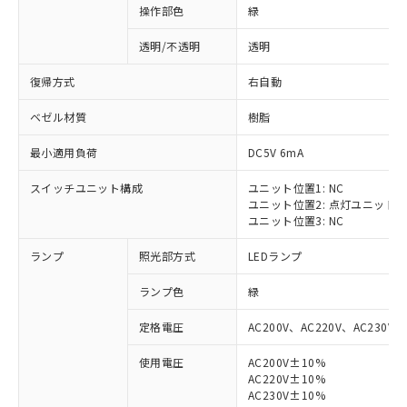
操作部色
緑
透明/不透明
透明
復帰方式
右自動
ベゼル材質
樹脂
最小適用負荷
DC5V 6mA
スイッチユニット構成
ユニット位置1: NC
ユニット位置2: 点灯ユニット
ユニット位置3: NC
ランプ
照光部方式
LEDランプ
ランプ色
緑
定格電圧
AC200V、AC220V、AC230V、
使用電圧
AC200V±10%
AC220V±10%
※1 対応状況
AC230V±10%