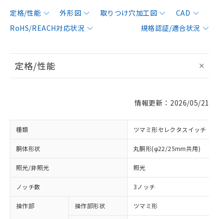
定格/性能
外形図
取りつけ穴加工図
CAD
RoHS/REACH対応状況
規格認証/適合状況
定格/性能
情報更新：2026/05/21
種類
ツマミ形セレクタスイッチ
胴体形状
丸胴形(φ22/25mm共用)
照光/非照光
照光
ノッチ数
3ノッチ
操作部
操作部形状
ツマミ形