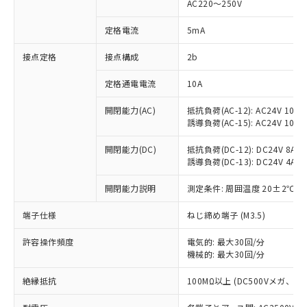
AC220～250V
対応済み：EU RoHS指令（10物質）の
非含有に対応した製品が提供可能な商品で
定格電流
5mA
す。
対応予定：EU RoHS指令（10物質）の非含
接点定格
接点構成
2b
ご利用条件
有に対応した製品に切り替える予定のある
定格通電電流
10A
商品です。
対応予定なし：EU RoHS指令（10物質）の
以下の条件をお読みいただき、同意のうえ
開閉能力(AC)
抵抗負荷(AC-12): AC24V 10A/A
非含有に非対応の商品で、対応品を出す予
誘導負荷(AC-15): AC24V 10A/AC
ご利用ください。
定はありません。
調査・確認中：EU RoHS指令（10物質）の
本サービスは、当社制御機器事業取扱
開閉能力(DC)
抵抗負荷(DC-12): DC24V 8A/DC
※1 中国RoHS○×表
非含有の対応状況を調査中または確認中の
誘導負荷(DC-13): DC24V 4A/DC
商品の当社在庫状況および標準価格
商品です。
(税抜)を提供させていただくもので
「○」：最大均質材料含有率が中国RoHSの
非該当品：ライセンス料など無形物で、有
開閉能力説明
測定条件: 周囲温度 20±2℃、
す。
基準値以下であることを示します。
害物質有無と関係のない商品です。
当社制御機器事業取扱商品の中には、
「×」：最大均質材料含有率が中国RoHSの
仕入先様の事情により、非含有部品として
端子仕様
ねじ締め端子 (M3.5)
本サービスの対象外となる商品もある
基準値を超えていることを示します。
いたものが、含有品と判明した場合などや
当社は、これら貴社製品のうち、外国
ことをご了承ください。
「－」：未確認です。当社販売部門へお問
許容操作頻度
電気的: 最大30回/分
むを得ず変更することがあります。
為替および外国貿易法に定める商品
在庫状況および標準価格照会結果は、
機械的: 最大30回/分
い合わせください。
（以下｢規制貨物等」という）を輸出
記載している更新日時点での社内デー
*EU RoHS指令（10物質）：
または国外への提供する場合は、日本
記
タに基づき作成されるものであり、閲
説明
絶縁抵抗
100MΩ以上 (DC500Vメガ、
鉛(Pb) 1000ppm以下、 水銀(Hg) 1000ppm以下、 カド
*中国RoHS10物質の基準値 (GB/T26572)：
国政府の輸出許可(または役務取引許
号
覧された時点での実際の在庫および標
ミウム(Cd) 100ppm以下、
Pb(鉛) :1000ppm、 Hg(水銀) : 1000ppm、 Cd(カドミウ
可)を取得するなどの必要な手続きを
六価クロム(Cr(Ⅵ)) 1000ppm以下、ポリ臭化ビフェニル
ム) : 100ppm、