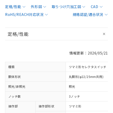
定格/性能
外形図
取りつけ穴加工図
CAD
RoHS/REACH対応状況
規格認証/適合状況
定格/性能
情報更新：2026/05/21
種類
ツマミ形セレクタスイッチ
胴体形状
丸胴形(φ22/25mm共用)
照光/非照光
照光
ノッチ数
3ノッチ
操作部
操作部形状
ツマミ形