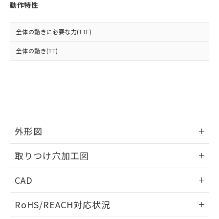
登録された部品リストについて、当社
動作特性
および当社の共同利用者が、当社の製
下記の非含有証明書をダウンロードするこ
品・サービスに関するお客様との取
とができます。
合意する
キャンセル
引・商談に必要な範囲で利用すること
全体の動きに必要な力(TTF)
をご了承ください。
EU RoHS指令（10物質）の非含有証明書
全体の動き(TT)
※当社の共同利用者とは、
"個人情報
51物質の非含有証明書（当社基準）
の共同利用に関して"
の「1.共同利
※本証明書は発行日時点で非含有を証明す
用者の範囲」に記載されている法人を
るもので、過去に遡って非含有を証明する
指します。
ものではありません。
また、RoHS指令のフタル酸エステル類４
物質の対応では、対応完了までの期間は出
荷製品に未対応品が混在することから備考
外形図
欄に対応日を記載しておりました。
既に当社にて対応品への在庫切替を完了
情報更新：2026/05/21
していることから、特段のことがない限
取りつけ穴加工図
り、2022年1月12日より割愛しておりま
す。
情報更新：2026/05/21
CAD
ログイン/会員登録いただくと、CADデータをダウンロー
RoHS/REACH対応状況
ドすることができます。