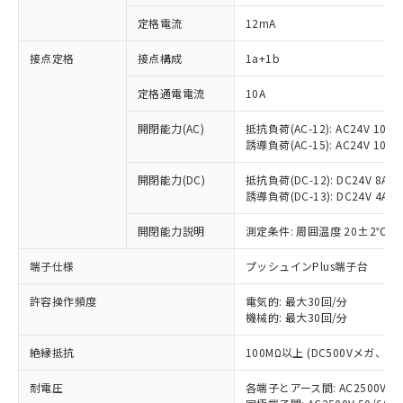
定格電流
12mA
接点定格
接点構成
1a+1b
※1 対応状況
定格通電電流
10A
対応済み：EU RoHS指令（10物質）の
非含有に対応した製品が提供可能な商品で
開閉能力(AC)
抵抗負荷(AC-12): AC24V 10A/A
す。
誘導負荷(AC-15): AC24V 10A/AC
対応予定：EU RoHS指令（10物質）の非含
ご利用条件
有に対応した製品に切り替える予定のある
開閉能力(DC)
抵抗負荷(DC-12): DC24V 8A/DC
商品です。
誘導負荷(DC-13): DC24V 4A/DC
対応予定なし：EU RoHS指令（10物質）の
以下の条件をお読みいただき、同意のうえ
開閉能力説明
測定条件: 周囲温度 20±2℃、
非含有に非対応の商品で、対応品を出す予
ご利用ください。
定はありません。
端子仕様
プッシュインPlus端子台
調査・確認中：EU RoHS指令（10物質）の
本サービスは、当社制御機器事業取扱
※1 中国RoHS○×表
非含有の対応状況を調査中または確認中の
商品の当社在庫状況および標準価格
許容操作頻度
電気的: 最大30回/分
商品です。
(税抜)を提供させていただくもので
機械的: 最大30回/分
「○」：最大均質材料含有率が中国RoHSの
非該当品：ライセンス料など無形物で、有
す。
基準値以下であることを示します。
害物質有無と関係のない商品です。
絶縁抵抗
100MΩ以上 (DC500Vメガ、
当社制御機器事業取扱商品の中には、
「×」：最大均質材料含有率が中国RoHSの
仕入先様の事情により、非含有部品として
本サービスの対象外となる商品もある
基準値を超えていることを示します。
いたものが、含有品と判明した場合などや
当社は、これら貴社製品のうち、外国
耐電圧
各端子とアース間: AC2500V 50/
ことをご了承ください。
「－」：未確認です。当社販売部門へお問
むを得ず変更することがあります。