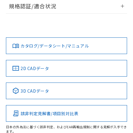
情報更新：2026/7/29
規格認証/適合状況
ログイン/会員登録
EU RoHS
注意事項・凡例
A22NW-3BR-TAA-P102-ADについての規格認証/適合状況に
ついては、「カスタマーサポートセンタ お客様相談室」また
は貴社担当オムロン営業員または販売店にお問い合わせくだ
対応状況
対応予定月
※1
※2
さい。
ダウンロードデータをご利用いただく前に、以下を必ずお読
みください。
カタログ/データシート/マニュアル
対応済み
ソフトウェアの使用条件
お問い合わせ
中国 RoHS
注意事項・凡例
2D CADデータ
中国 RoHS表
※1 ※2
3D CADデータ
Pb
Hg
Cd
Cr(VI)
該非判定見解書/項目別対比表
O
O
O
O
日本の外為法に基づく該非判定、およびEAR再輸出規制に関する見解が入手でき
ます。