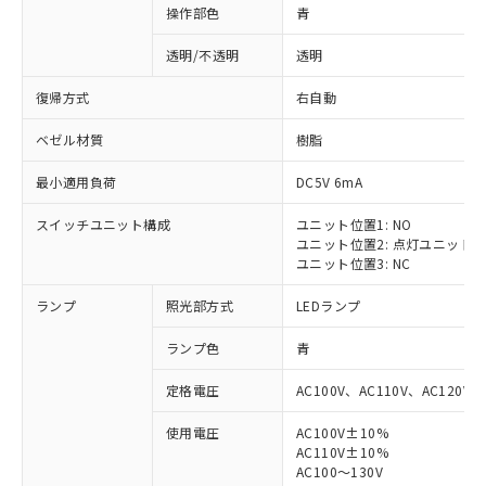
操作部色
青
透明/不透明
透明
復帰方式
右自動
ベゼル材質
樹脂
最小適用負荷
DC5V 6mA
スイッチユニット構成
ユニット位置1: NO
ユニット位置2: 点灯ユニット
ユニット位置3: NC
ランプ
照光部方式
LEDランプ
ランプ色
青
定格電圧
AC100V、AC110V、AC120V
使用電圧
AC100V±10%
AC110V±10%
AC100～130V