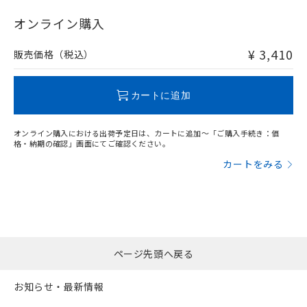
"対応済み"や非含有の記載がされた商品であっても、流通
在庫等で未対応品が混在する可能性があります。
オンライン購入
非含有品が必要な際は、弊社営業部門もしくは販売店へお
問い合わせください。
¥ 3,410
販売価格（税込）
この製品のRoHS/REACH対応状況ページへ
カートに追加
オンライン購入における出荷予定日は、カートに追加～「ご購入手続き：価
格・納期の確認」画面にてご確認ください。
カートをみる
ページ先頭へ戻る
お知らせ・最新情報