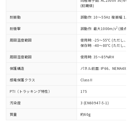
同極端子間: AC2500V 50/60
為替および外国貿易法に定める商品
在庫状況および標準価格照会結果は、
い合わせください。
(初期値)
（以下｢規制貨物等」という）を輸出
記載している更新日時点での社内デー
*EU RoHS指令（10物質）：
または国外への提供する場合は、日本
記
タに基づき作成されるものであり、閲
説明
鉛(Pb) 1000ppm以下、 水銀(Hg) 1000ppm以下、 カド
耐振動
誤動作: 10～55Hz 複振幅 1.
*中国RoHS10物質の基準値 (GB/T26572)：
国政府の輸出許可(または役務取引許
号
覧された時点での実際の在庫および標
ミウム(Cd) 100ppm以下、
Pb(鉛) :1000ppm、 Hg(水銀) : 1000ppm、 Cd(カドミウ
可)を取得するなどの必要な手続きを
六価クロム(Cr(Ⅵ)) 1000ppm以下、ポリ臭化ビフェニル
ム) : 100ppm、
準価格とは異なる場合があることをご
2
耐衝撃
誤動作: 最大1000m/s
(接点開
類(PBB) 1000ppm以下、ポリ臭化ジフェニルエーテル類
Cr(Ⅵ)(六価クロム) : 1000ppm、 PBBs(ポリ臭化ビフェ
とります。
了承ください。
(PBDE) 1000ppm以下、フタル酸ビス(2-エチルヘキシ
○
一定数以上の在庫あり
ニル類) : 1000ppm、 PBDEs(ポリ臭化ジフェニルエーテ
当社は規制貨物を破棄する場合は、完
ル) (DEHP)(別名：DOP) 1000ppm以下、フタル酸ブチ
正式な納期状況および標準価格はお客
ル類) : 1000ppm、
周囲温度範囲
使用時: -25～55℃ (ただし
ルベンジル（BBP） 1000ppm以下、フタル酸ジブチル
全に破砕するなど、違法に輸出されな
DBP(フタル酸ジブチル) : 1000ppm、 DIBP(フタル酸ジ
保存時: -40～80℃ (ただし
様のお取引先、またはお客様担当のオ
（DBP） 1000ppm以下、フタル酸ジイソブチル
イソブチル) : 1000ppm、 BBP(フタル酸ブチルベンジ
△
一定数には満たないが在庫あり
いよう必要な手段を講じます。
ムロン制御機器販売店・当社販売員に
(DIBP) 1000ppm以下
ル) : 1000ppm、
当社は貴社製品を、核兵器、ミサイ
但し、RoHS指令で産業用監視および制御機器に対する
周囲湿度範囲
使用時: 35～85%RH
DEHP(フタル酸ビス(2-エチルヘキシル)) : 1000ppm
ご相談ください。
適用除外項目は除く。
ル、化学兵器、生物兵器またはその他
－
在庫なし(最新の在庫状況につ
オムロン制御機器販売店や当社販売拠
フタル酸エステル類の４物質については閾値を超える意
保護構造
パネル前面: IP66、NEMA4X, N
武器並びにこれらの製造装置等に一切
いては、お客様のお取引先、ま
図的な使用がないことを確認しています。
点は「
販売ネットワーク
」をご確認
※2 環境保護使用期限
使用いたしません。
たはお客様担当のオムロン制御
ください。
感電保護クラス
Class II
当社は、貴社製品を第三者に販売する
機器販売店・当社販売員にご確
在庫状況および標準価格結果を当社の
※2 対応予定月
「ｅ」：有害物質（10物質）のすべてが基
場合は、上記1、2および3の内容を当
認ください)
事前の承諾なく第三者に漏洩または開
PTI（トラッキング特性）
175
準値以下であることを示します。
該第三者に通知します。また当社は、
示しないようお願いします。
部品在庫の切り替え状況などにより、予定
「10」：通常の使用状況下において有害物
販売先および販売に係わる関係者が違
マイパーツ機能（部品リスト作成サー
空
受注生産機種、また在庫状況の
汚染度
3 (EN60947-5-1)
月が前後することがあります。
質が外部に漏えいし、環境に深刻な影響を
法に輸出するおそれがある場合は、取
ビス）をご利用いただくには、I-Web
白
情報を公開していない機種
及ぼさない年数を意味します。
り引きをいたしません。
メンバーズにご登録されている必要が
質量
約60g
「－」：未確認です。当社販売部門へお問
あります。
い合わせください。
お客様が当ウェブサイト上で当社にご
※3 非含有証明書ダウンロード