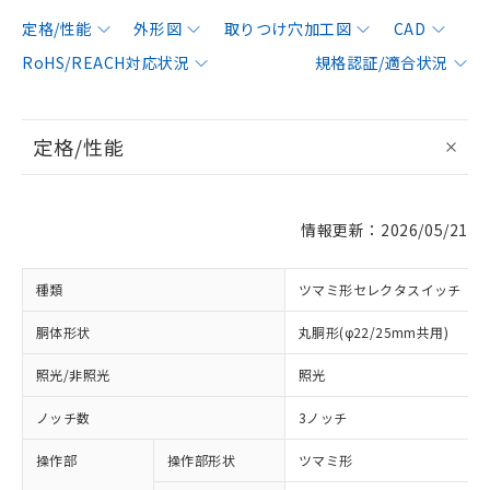
定格/性能
外形図
取りつけ穴加工図
CAD
RoHS/REACH対応状況
規格認証/適合状況
定格/性能
情報更新：2026/05/21
種類
ツマミ形セレクタスイッチ
胴体形状
丸胴形(φ22/25mm共用)
照光/非照光
照光
ノッチ数
3ノッチ
操作部
操作部形状
ツマミ形