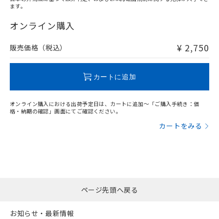
ます。
"対応済み"や非含有の記載がされた商品であっても、流通
在庫等で未対応品が混在する可能性があります。
オンライン購入
非含有品が必要な際は、弊社営業部門もしくは販売店へお
問い合わせください。
¥ 2,750
販売価格（税込）
この製品のRoHS/REACH対応状況ページへ
カートに追加
オンライン購入における出荷予定日は、カートに追加～「ご購入手続き：価
格・納期の確認」画面にてご確認ください。
カートをみる
ページ先頭へ戻る
お知らせ・最新情報