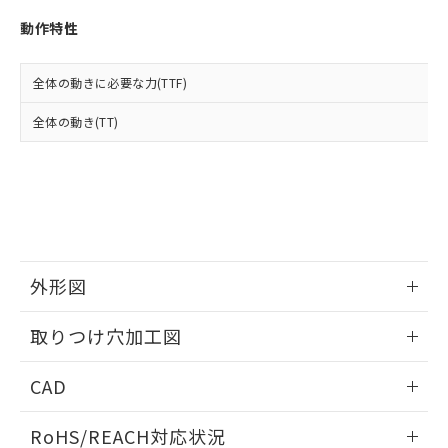
※3 非含有証明書ダウンロード
登録された部品リストについて、当社
動作特性
および当社の共同利用者が、当社の製
下記の非含有証明書をダウンロードするこ
品・サービスに関するお客様との取
とができます。
合意する
キャンセル
引・商談に必要な範囲で利用すること
全体の動きに必要な力(TTF)
をご了承ください。
EU RoHS指令（10物質）の非含有証明書
※当社の共同利用者とは、
"個人情報
全体の動き(TT)
51物質の非含有証明書（当社基準）
の共同利用に関して"
の「1.共同利
※本証明書は発行日時点で非含有を証明す
用者の範囲」に記載されている法人を
るもので、過去に遡って非含有を証明する
指します。
ものではありません。
また、RoHS指令のフタル酸エステル類４
物質の対応では、対応完了までの期間は出
荷製品に未対応品が混在することから備考
欄に対応日を記載しておりました。
外形図
既に当社にて対応品への在庫切替を完了
していることから、特段のことがない限
情報更新：2026/05/21
取りつけ穴加工図
り、2022年1月12日より割愛しておりま
す。
情報更新：2026/05/21
CAD
ログイン/会員登録いただくと、CADデータをダウンロー
RoHS/REACH対応状況
ドすることができます。