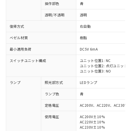
操作部色
青
透明/不透明
透明
復帰方式
右自動
ベゼル材質
樹脂
最小適用負荷
DC5V 6mA
スイッチユニット構成
ユニット位置1: NC
ユニット位置2: 点灯ユニット
ユニット位置3: NO
ランプ
照光部方式
LEDランプ
ランプ色
青
定格電圧
AC200V、AC220V、AC230V、
使用電圧
AC200V±10%
AC220V±10%
AC230V±10%