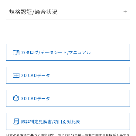
情報更新：2026/7/29
規格認証/適合状況
ログイン/会員登録
EU RoHS
注意事項・凡例
UL認証
CSA認証
CEマーキング
Yes
Yes
Yes
対応状況
対応予定月
※1
※2
ダウンロードデータをご利用いただく前に、以下を必ずお読
みください。
カタログ/データシート/マニュアル
対応済み
ソフトウェアの使用条件
LR型式承認
DNV型式承認
BV型式承認
KR型式承
（イギリス
（ノルウェー
（フランス
（韓国
船舶規格）
船舶規格）
船舶規格）
船舶規格
中国 RoHS
注意事項・凡例
2D CADデータ
No
No
No
No
中国 RoHS表
※1 ※2
3D CADデータ
この製品の規格認証/適合状況ページへ
Pb
Hg
Cd
Cr(VI)
その他の認証はこちらのページからご検索ください
該非判定見解書/項目別対比表
O
O
O
O
日本の外為法に基づく該非判定、およびEAR再輸出規制に関する見解が入手でき