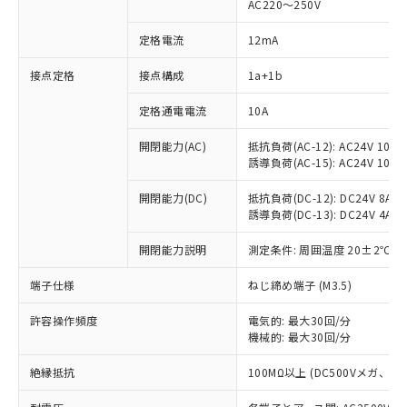
AC220～250V
定格電流
12mA
※1 対応状況
接点定格
接点構成
1a+1b
対応済み：EU RoHS指令（10物質）の
定格通電電流
10A
非含有に対応した製品が提供可能な商品で
開閉能力(AC)
抵抗負荷(AC-12): AC24V 10A/A
す。
誘導負荷(AC-15): AC24V 10A/AC
対応予定：EU RoHS指令（10物質）の非含
ご利用条件
有に対応した製品に切り替える予定のある
開閉能力(DC)
抵抗負荷(DC-12): DC24V 8A/DC
商品です。
誘導負荷(DC-13): DC24V 4A/DC
対応予定なし：EU RoHS指令（10物質）の
以下の条件をお読みいただき、同意のうえ
非含有に非対応の商品で、対応品を出す予
開閉能力説明
測定条件: 周囲温度 20±2℃、
ご利用ください。
定はありません。
調査・確認中：EU RoHS指令（10物質）の
端子仕様
ねじ締め端子 (M3.5)
本サービスは、当社制御機器事業取扱
※1 中国RoHS○×表
非含有の対応状況を調査中または確認中の
商品の当社在庫状況および標準価格
商品です。
許容操作頻度
電気的: 最大30回/分
(税抜)を提供させていただくもので
「○」：最大均質材料含有率が中国RoHSの
機械的: 最大30回/分
非該当品：ライセンス料など無形物で、有
す。
基準値以下であることを示します。
害物質有無と関係のない商品です。
当社制御機器事業取扱商品の中には、
絶縁抵抗
100MΩ以上 (DC500Vメガ、
「×」：最大均質材料含有率が中国RoHSの
仕入先様の事情により、非含有部品として
本サービスの対象外となる商品もある
基準値を超えていることを示します。
いたものが、含有品と判明した場合などや
当社は、これら貴社製品のうち、外国
ことをご了承ください。