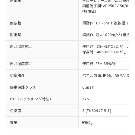
耐電圧
各端子とアース間: AC2500V 50/
「－」：未確認です。当社販売部門へお問
むを得ず変更することがあります。
為替および外国貿易法に定める商品
在庫状況および標準価格照会結果は、
同極端子間: AC2500V 50/60
い合わせください。
（以下｢規制貨物等」という）を輸出
(初期値)
記載している更新日時点での社内デー
*EU RoHS指令（10物質）：
または国外への提供する場合は、日本
記
タに基づき作成されるものであり、閲
説明
鉛(Pb) 1000ppm以下、 水銀(Hg) 1000ppm以下、 カド
*中国RoHS10物質の基準値 (GB/T26572)：
国政府の輸出許可(または役務取引許
耐振動
誤動作: 10～55Hz 複振幅 1.
号
覧された時点での実際の在庫および標
ミウム(Cd) 100ppm以下、
Pb(鉛) :1000ppm、 Hg(水銀) : 1000ppm、 Cd(カドミウ
可)を取得するなどの必要な手続きを
六価クロム(Cr(Ⅵ)) 1000ppm以下、ポリ臭化ビフェニル
ム) : 100ppm、
準価格とは異なる場合があることをご
類(PBB) 1000ppm以下、ポリ臭化ジフェニルエーテル類
2
Cr(Ⅵ)(六価クロム) : 1000ppm、 PBBs(ポリ臭化ビフェ
耐衝撃
誤動作: 最大1000m/s
(接点開
とります。
了承ください。
(PBDE) 1000ppm以下、フタル酸ビス(2-エチルヘキシ
○
一定数以上の在庫あり
ニル類) : 1000ppm、 PBDEs(ポリ臭化ジフェニルエーテ
当社は規制貨物を破棄する場合は、完
ル) (DEHP)(別名：DOP) 1000ppm以下、フタル酸ブチ
正式な納期状況および標準価格はお客
ル類) : 1000ppm、
周囲温度範囲
使用時: -25～55℃ (ただし
ルベンジル（BBP） 1000ppm以下、フタル酸ジブチル
全に破砕するなど、違法に輸出されな
DBP(フタル酸ジブチル) : 1000ppm、 DIBP(フタル酸ジ
様のお取引先、またはお客様担当のオ
（DBP） 1000ppm以下、フタル酸ジイソブチル
保存時: -40～80℃ (ただし
イソブチル) : 1000ppm、 BBP(フタル酸ブチルベンジ
△
一定数には満たないが在庫あり
いよう必要な手段を講じます。
ムロン制御機器販売店・当社販売員に
(DIBP) 1000ppm以下
ル) : 1000ppm、
当社は貴社製品を、核兵器、ミサイ
但し、RoHS指令で産業用監視および制御機器に対する
DEHP(フタル酸ビス(2-エチルヘキシル)) : 1000ppm
ご相談ください。
周囲湿度範囲
使用時: 35～85%RH
適用除外項目は除く。
ル、化学兵器、生物兵器またはその他
－
在庫なし(最新の在庫状況につ
オムロン制御機器販売店や当社販売拠
フタル酸エステル類の４物質については閾値を超える意
武器並びにこれらの製造装置等に一切
いては、お客様のお取引先、ま
図的な使用がないことを確認しています。
点は「
販売ネットワーク
」をご確認
保護構造
パネル前面: IP66、NEMA4X, N
※2 環境保護使用期限
使用いたしません。
たはお客様担当のオムロン制御
ください。
当社は、貴社製品を第三者に販売する
機器販売店・当社販売員にご確
感電保護クラス
Class II
在庫状況および標準価格結果を当社の
※2 対応予定月
「ｅ」：有害物質（10物質）のすべてが基
場合は、上記1、2および3の内容を当
認ください)
事前の承諾なく第三者に漏洩または開
準値以下であることを示します。
該第三者に通知します。また当社は、
PTI（トラッキング特性）
175
示しないようお願いします。
部品在庫の切り替え状況などにより、予定
「10」：通常の使用状況下において有害物
販売先および販売に係わる関係者が違
マイパーツ機能（部品リスト作成サー
空
受注生産機種、また在庫状況の
月が前後することがあります。
質が外部に漏えいし、環境に深刻な影響を
汚染度
3 (EN60947-5-1)
法に輸出するおそれがある場合は、取
ビス）をご利用いただくには、I-Web
白
情報を公開していない機種
及ぼさない年数を意味します。
り引きをいたしません。
メンバーズにご登録されている必要が
質量
約60g
「－」：未確認です。当社販売部門へお問
あります。
い合わせください。
お客様が当ウェブサイト上で当社にご