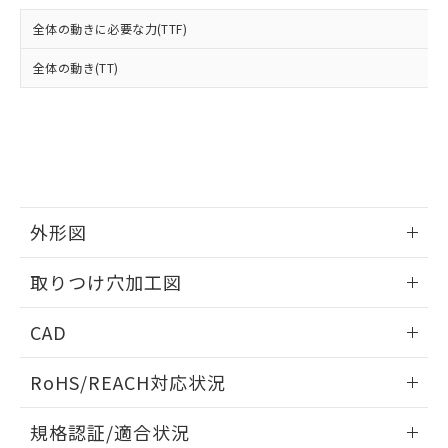
および当社の共同利用者が、当社の製
下記の非含有証明書をダウンロードするこ
品・サービスに関するお客様との取
全体の動きに必要な力(TTF)
とができます。
合意する
キャンセル
引・商談に必要な範囲で利用すること
をご了承ください。
全体の動き(TT)
EU RoHS指令（10物質）の非含有証明書
※当社の共同利用者とは、
"個人情報
51物質の非含有証明書（当社基準）
の共同利用に関して"
の「1.共同利
※本証明書は発行日時点で非含有を証明す
用者の範囲」に記載されている法人を
るもので、過去に遡って非含有を証明する
指します。
ものではありません。
また、RoHS指令のフタル酸エステル類４
物質の対応では、対応完了までの期間は出
荷製品に未対応品が混在することから備考
外形図
欄に対応日を記載しておりました。
情報更新：2026/05/21
既に当社にて対応品への在庫切替を完了
取りつけ穴加工図
していることから、特段のことがない限
り、2022年1月12日より割愛しておりま
情報更新：2026/05/21
CAD
す。
ログイン/会員登録いただくと、CADデータをダウンロー
RoHS/REACH対応状況
ドすることができます。
情報更新：2026/7/29
規格認証/適合状況