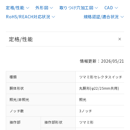
定格/性能
外形図
取りつけ穴加工図
CAD
RoHS/REACH対応状況
規格認証/適合状況
定格/性能
情報更新：2026/05/21
種類
ツマミ形セレクタスイッチ
胴体形状
丸胴形(φ22/25mm共用)
照光/非照光
照光
ノッチ数
3ノッチ
操作部
操作部形状
ツマミ形