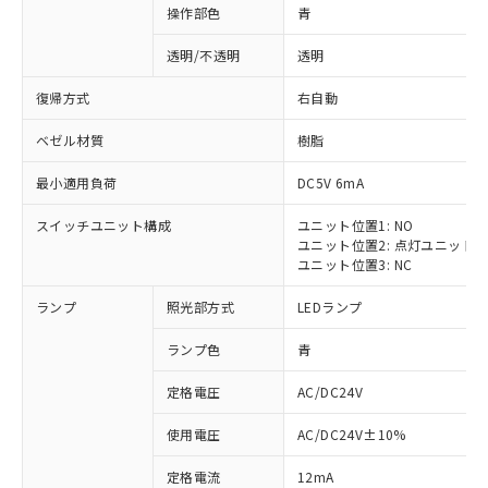
操作部色
青
透明/不透明
透明
復帰方式
右自動
ベゼル材質
樹脂
最小適用負荷
DC5V 6mA
スイッチユニット構成
ユニット位置1: NO
ユニット位置2: 点灯ユニット
ユニット位置3: NC
ランプ
照光部方式
LEDランプ
ランプ色
青
定格電圧
AC/DC24V
使用電圧
AC/DC24V±10%
定格電流
12mA