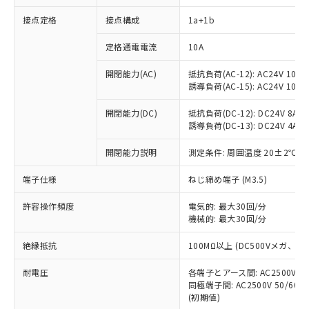
接点定格
接点構成
1a+1b
※1 対応状況
定格通電電流
10A
対応済み：EU RoHS指令（10物質）の
開閉能力(AC)
抵抗負荷(AC-12): AC24V 10A/A
非含有に対応した製品が提供可能な商品で
誘導負荷(AC-15): AC24V 10A/AC
す。
対応予定：EU RoHS指令（10物質）の非含
開閉能力(DC)
抵抗負荷(DC-12): DC24V 8A/DC
ご利用条件
有に対応した製品に切り替える予定のある
誘導負荷(DC-13): DC24V 4A/DC
商品です。
対応予定なし：EU RoHS指令（10物質）の
開閉能力説明
測定条件: 周囲温度 20±2℃、
以下の条件をお読みいただき、同意のうえ
非含有に非対応の商品で、対応品を出す予
ご利用ください。
端子仕様
ねじ締め端子 (M3.5)
定はありません。
調査・確認中：EU RoHS指令（10物質）の
本サービスは、当社制御機器事業取扱
※1 中国RoHS○×表
許容操作頻度
電気的: 最大30回/分
非含有の対応状況を調査中または確認中の
商品の当社在庫状況および標準価格
機械的: 最大30回/分
商品です。
(税抜)を提供させていただくもので
「○」：最大均質材料含有率が中国RoHSの
非該当品：ライセンス料など無形物で、有
す。
絶縁抵抗
100MΩ以上 (DC500Vメガ、
基準値以下であることを示します。
害物質有無と関係のない商品です。
当社制御機器事業取扱商品の中には、
「×」：最大均質材料含有率が中国RoHSの
仕入先様の事情により、非含有部品として
耐電圧
各端子とアース間: AC2500V 50/
本サービスの対象外となる商品もある
基準値を超えていることを示します。
いたものが、含有品と判明した場合などや
当社は、これら貴社製品のうち、外国
同極端子間: AC2500V 50/60
ことをご了承ください。
「－」：未確認です。当社販売部門へお問
むを得ず変更することがあります。
(初期値)
為替および外国貿易法に定める商品
在庫状況および標準価格照会結果は、
い合わせください。