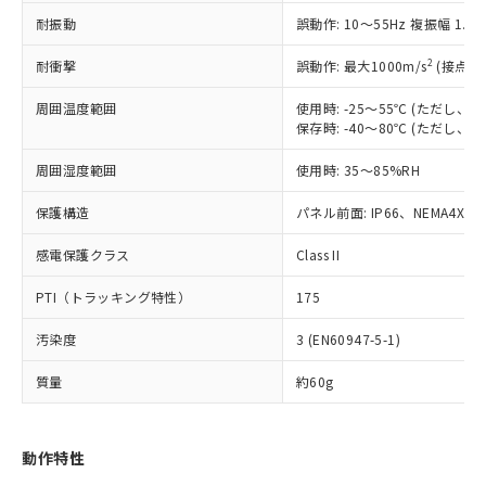
（以下｢規制貨物等」という）を輸出
記載している更新日時点での社内デー
耐振動
誤動作: 10～55Hz 複振幅 1.
*EU RoHS指令（10物質）：
または国外への提供する場合は、日本
記
タに基づき作成されるものであり、閲
説明
鉛(Pb) 1000ppm以下、 水銀(Hg) 1000ppm以下、 カド
*中国RoHS10物質の基準値 (GB/T26572)：
国政府の輸出許可(または役務取引許
号
覧された時点での実際の在庫および標
ミウム(Cd) 100ppm以下、
Pb(鉛) :1000ppm、 Hg(水銀) : 1000ppm、 Cd(カドミウ
2
耐衝撃
誤動作: 最大1000m/s
(接点開
可)を取得するなどの必要な手続きを
六価クロム(Cr(Ⅵ)) 1000ppm以下、ポリ臭化ビフェニル
ム) : 100ppm、
準価格とは異なる場合があることをご
類(PBB) 1000ppm以下、ポリ臭化ジフェニルエーテル類
Cr(Ⅵ)(六価クロム) : 1000ppm、 PBBs(ポリ臭化ビフェ
とります。
了承ください。
(PBDE) 1000ppm以下、フタル酸ビス(2-エチルヘキシ
周囲温度範囲
使用時: -25～55℃ (ただし
○
一定数以上の在庫あり
ニル類) : 1000ppm、 PBDEs(ポリ臭化ジフェニルエーテ
当社は規制貨物を破棄する場合は、完
ル) (DEHP)(別名：DOP) 1000ppm以下、フタル酸ブチ
正式な納期状況および標準価格はお客
ル類) : 1000ppm、
保存時: -40～80℃ (ただし
ルベンジル（BBP） 1000ppm以下、フタル酸ジブチル
全に破砕するなど、違法に輸出されな
DBP(フタル酸ジブチル) : 1000ppm、 DIBP(フタル酸ジ
様のお取引先、またはお客様担当のオ
（DBP） 1000ppm以下、フタル酸ジイソブチル
イソブチル) : 1000ppm、 BBP(フタル酸ブチルベンジ
△
一定数には満たないが在庫あり
いよう必要な手段を講じます。
周囲湿度範囲
使用時: 35～85%RH
ムロン制御機器販売店・当社販売員に
(DIBP) 1000ppm以下
ル) : 1000ppm、
当社は貴社製品を、核兵器、ミサイ
但し、RoHS指令で産業用監視および制御機器に対する
DEHP(フタル酸ビス(2-エチルヘキシル)) : 1000ppm
ご相談ください。
適用除外項目は除く。
ル、化学兵器、生物兵器またはその他
保護構造
パネル前面: IP66、NEMA4X, N
－
在庫なし(最新の在庫状況につ
オムロン制御機器販売店や当社販売拠
フタル酸エステル類の４物質については閾値を超える意
武器並びにこれらの製造装置等に一切
いては、お客様のお取引先、ま
図的な使用がないことを確認しています。
点は「
販売ネットワーク
」をご確認
※2 環境保護使用期限
感電保護クラス
Class II
使用いたしません。
たはお客様担当のオムロン制御
ください。
当社は、貴社製品を第三者に販売する
機器販売店・当社販売員にご確
在庫状況および標準価格結果を当社の
PTI（トラッキング特性）
175
※2 対応予定月
「ｅ」：有害物質（10物質）のすべてが基
場合は、上記1、2および3の内容を当
認ください)
事前の承諾なく第三者に漏洩または開
準値以下であることを示します。
該第三者に通知します。また当社は、
示しないようお願いします。
汚染度
3 (EN60947-5-1)
部品在庫の切り替え状況などにより、予定
「10」：通常の使用状況下において有害物
販売先および販売に係わる関係者が違
マイパーツ機能（部品リスト作成サー
空
受注生産機種、また在庫状況の
月が前後することがあります。
質が外部に漏えいし、環境に深刻な影響を
法に輸出するおそれがある場合は、取
ビス）をご利用いただくには、I-Web
白
情報を公開していない機種
質量
約60g
及ぼさない年数を意味します。
り引きをいたしません。
メンバーズにご登録されている必要が
「－」：未確認です。当社販売部門へお問
あります。
い合わせください。
お客様が当ウェブサイト上で当社にご
動作特性
※3 非含有証明書ダウンロード
登録された部品リストについて、当社