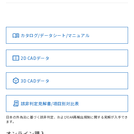
ログイン/会員登録
EU RoHS
注意事項・凡例
UL認証
CSA認証
CEマーキング
Yes
Yes
Yes
対応状況
対応予定月
※1
※2
ダウンロードデータをご利用いただく前に、以下を必ずお読
みください。
カタログ/データシート/マニュアル
対応済み
ソフトウェアの使用条件
LR型式承認
DNV型式承認
BV型式承認
KR型式承
（イギリス
（ノルウェー
（フランス
（韓国
船舶規格）
船舶規格）
船舶規格）
船舶規格
中国 RoHS
注意事項・凡例
2D CADデータ
No
No
No
No
中国 RoHS表
※1 ※2
3D CADデータ
この製品の規格認証/適合状況ページへ
Pb
Hg
Cd
Cr(VI)
その他の認証はこちらのページからご検索ください
該非判定見解書/項目別対比表
X
O
O
O
日本の外為法に基づく該非判定、およびEAR再輸出規制に関する見解が入手でき
ます。
"対応済み"や非含有の記載がされた商品であっても、流通
在庫等で未対応品が混在する可能性があります。
オンライン購入