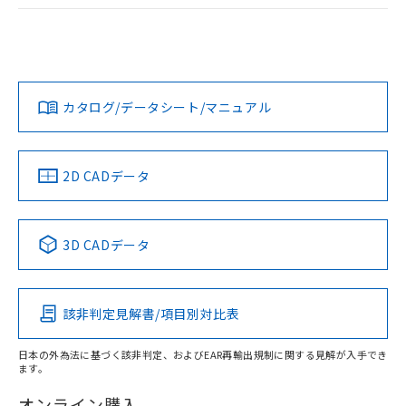
ログイン/会員登録
EU RoHS
注意事項・凡例
UL認証
CSA認証
CEマーキング
Yes
Yes
Yes
対応状況
対応予定月
※1
※2
ダウンロードデータをご利用いただく前に、以下を必ずお読
みください。
カタログ/データシート/マニュアル
対応済み
ソフトウェアの使用条件
LR型式承認
DNV型式承認
BV型式承認
KR型式承
（イギリス
（ノルウェー
（フランス
（韓国
船舶規格）
船舶規格）
船舶規格）
船舶規格
中国 RoHS
注意事項・凡例
2D CADデータ
No
No
No
No
中国 RoHS表
※1 ※2
3D CADデータ
この製品の規格認証/適合状況ページへ
Pb
Hg
Cd
Cr(VI)
その他の認証はこちらのページからご検索ください
該非判定見解書/項目別対比表
X
O
O
O
日本の外為法に基づく該非判定、およびEAR再輸出規制に関する見解が入手でき
ます。
"対応済み"や非含有の記載がされた商品であっても、流通
在庫等で未対応品が混在する可能性があります。
オンライン購入