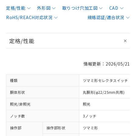
定格/性能
外形図
取りつけ穴加工図
CAD
RoHS/REACH対応状況
規格認証/適合状況
定格/性能
情報更新：2026/05/21
種類
ツマミ形セレクタスイッチ
胴体形状
丸胴形(φ22/25mm共用)
照光/非照光
照光
ノッチ数
3ノッチ
操作部
操作部形状
ツマミ形