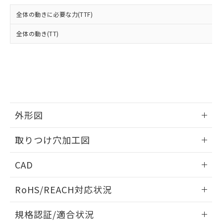
および当社の共同利用者が、当社の製
下記の非含有証明書をダウンロードするこ
品・サービスに関するお客様との取
全体の動きに必要な力(TTF)
とができます。
合意する
キャンセル
引・商談に必要な範囲で利用すること
をご了承ください。
全体の動き(TT)
EU RoHS指令（10物質）の非含有証明書
※当社の共同利用者とは、
"個人情報
51物質の非含有証明書（当社基準）
の共同利用に関して"
の「1.共同利
※本証明書は発行日時点で非含有を証明す
用者の範囲」に記載されている法人を
るもので、過去に遡って非含有を証明する
指します。
ものではありません。
また、RoHS指令のフタル酸エステル類４
物質の対応では、対応完了までの期間は出
荷製品に未対応品が混在することから備考
外形図
欄に対応日を記載しておりました。
情報更新：2026/05/21
既に当社にて対応品への在庫切替を完了
取りつけ穴加工図
していることから、特段のことがない限
り、2022年1月12日より割愛しておりま
情報更新：2026/05/21
CAD
す。
ログイン/会員登録いただくと、CADデータをダウンロー
RoHS/REACH対応状況
ドすることができます。
情報更新：2026/7/29
規格認証/適合状況