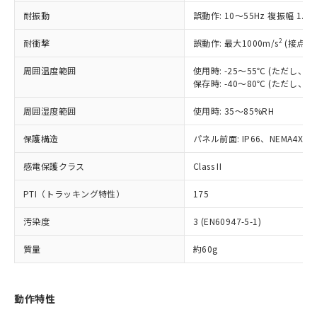
（以下｢規制貨物等」という）を輸出
記載している更新日時点での社内デー
耐振動
誤動作: 10～55Hz 複振幅 1.
*EU RoHS指令（10物質）：
または国外への提供する場合は、日本
記
タに基づき作成されるものであり、閲
説明
鉛(Pb) 1000ppm以下、 水銀(Hg) 1000ppm以下、 カド
*中国RoHS10物質の基準値 (GB/T26572)：
国政府の輸出許可(または役務取引許
号
覧された時点での実際の在庫および標
ミウム(Cd) 100ppm以下、
Pb(鉛) :1000ppm、 Hg(水銀) : 1000ppm、 Cd(カドミウ
2
耐衝撃
誤動作: 最大1000m/s
(接点開
可)を取得するなどの必要な手続きを
六価クロム(Cr(Ⅵ)) 1000ppm以下、ポリ臭化ビフェニル
ム) : 100ppm、
準価格とは異なる場合があることをご
類(PBB) 1000ppm以下、ポリ臭化ジフェニルエーテル類
Cr(Ⅵ)(六価クロム) : 1000ppm、 PBBs(ポリ臭化ビフェ
とります。
了承ください。
(PBDE) 1000ppm以下、フタル酸ビス(2-エチルヘキシ
周囲温度範囲
使用時: -25～55℃ (ただし
○
一定数以上の在庫あり
ニル類) : 1000ppm、 PBDEs(ポリ臭化ジフェニルエーテ
当社は規制貨物を破棄する場合は、完
ル) (DEHP)(別名：DOP) 1000ppm以下、フタル酸ブチ
正式な納期状況および標準価格はお客
ル類) : 1000ppm、
保存時: -40～80℃ (ただし
ルベンジル（BBP） 1000ppm以下、フタル酸ジブチル
全に破砕するなど、違法に輸出されな
DBP(フタル酸ジブチル) : 1000ppm、 DIBP(フタル酸ジ
様のお取引先、またはお客様担当のオ
（DBP） 1000ppm以下、フタル酸ジイソブチル
イソブチル) : 1000ppm、 BBP(フタル酸ブチルベンジ
△
一定数には満たないが在庫あり
いよう必要な手段を講じます。
周囲湿度範囲
使用時: 35～85%RH
ムロン制御機器販売店・当社販売員に
(DIBP) 1000ppm以下
ル) : 1000ppm、
当社は貴社製品を、核兵器、ミサイ
但し、RoHS指令で産業用監視および制御機器に対する
DEHP(フタル酸ビス(2-エチルヘキシル)) : 1000ppm
ご相談ください。
適用除外項目は除く。
ル、化学兵器、生物兵器またはその他
保護構造
パネル前面: IP66、NEMA4X, N
－
在庫なし(最新の在庫状況につ
オムロン制御機器販売店や当社販売拠
フタル酸エステル類の４物質については閾値を超える意
武器並びにこれらの製造装置等に一切
いては、お客様のお取引先、ま
図的な使用がないことを確認しています。
点は「
販売ネットワーク
」をご確認
※2 環境保護使用期限
感電保護クラス
Class II
使用いたしません。
たはお客様担当のオムロン制御
ください。
当社は、貴社製品を第三者に販売する
機器販売店・当社販売員にご確
在庫状況および標準価格結果を当社の
PTI（トラッキング特性）
175
※2 対応予定月
「ｅ」：有害物質（10物質）のすべてが基
場合は、上記1、2および3の内容を当
認ください)
事前の承諾なく第三者に漏洩または開
準値以下であることを示します。
該第三者に通知します。また当社は、
示しないようお願いします。
汚染度
3 (EN60947-5-1)
部品在庫の切り替え状況などにより、予定
「10」：通常の使用状況下において有害物
販売先および販売に係わる関係者が違
マイパーツ機能（部品リスト作成サー
空
受注生産機種、また在庫状況の
月が前後することがあります。
質が外部に漏えいし、環境に深刻な影響を
法に輸出するおそれがある場合は、取
ビス）をご利用いただくには、I-Web
白
情報を公開していない機種
質量
約60g
及ぼさない年数を意味します。
り引きをいたしません。
メンバーズにご登録されている必要が
「－」：未確認です。当社販売部門へお問
あります。
い合わせください。
お客様が当ウェブサイト上で当社にご
動作特性
※3 非含有証明書ダウンロード
登録された部品リストについて、当社