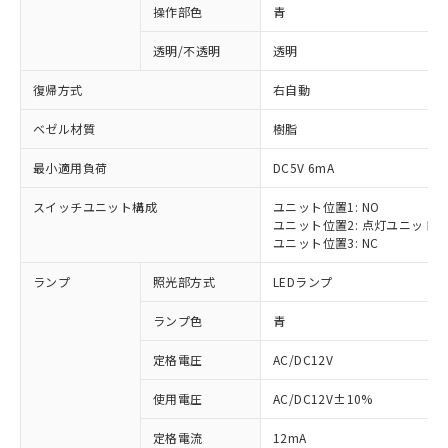
操作部色
青
透明/不透明
透明
復帰方式
右自動
ベゼル材質
樹脂
最小適用負荷
DC5V 6mA
スイッチユニット構成
ユニット位置1: NO
ユニット位置2: 点灯ユニット
ユニット位置3: NC
ランプ
照光部方式
LEDランプ
ランプ色
青
定格電圧
AC/DC12V
使用電圧
AC/DC12V±10%
定格電流
12mA