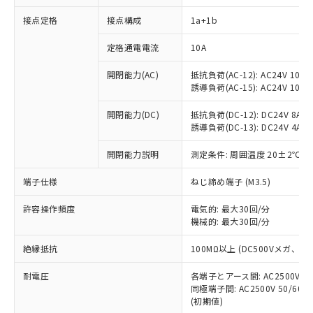
接点定格
接点構成
1a+1b
※1 対応状況
定格通電電流
10A
対応済み：EU RoHS指令（10物質）の
開閉能力(AC)
抵抗負荷(AC-12): AC24V 10A/A
非含有に対応した製品が提供可能な商品で
誘導負荷(AC-15): AC24V 10A/AC
す。
対応予定：EU RoHS指令（10物質）の非含
開閉能力(DC)
抵抗負荷(DC-12): DC24V 8A/DC
ご利用条件
有に対応した製品に切り替える予定のある
誘導負荷(DC-13): DC24V 4A/DC
商品です。
対応予定なし：EU RoHS指令（10物質）の
開閉能力説明
測定条件: 周囲温度 20±2℃、
以下の条件をお読みいただき、同意のうえ
非含有に非対応の商品で、対応品を出す予
ご利用ください。
端子仕様
ねじ締め端子 (M3.5)
定はありません。
調査・確認中：EU RoHS指令（10物質）の
本サービスは、当社制御機器事業取扱
※1 中国RoHS○×表
許容操作頻度
電気的: 最大30回/分
非含有の対応状況を調査中または確認中の
商品の当社在庫状況および標準価格
機械的: 最大30回/分
商品です。
(税抜)を提供させていただくもので
「○」：最大均質材料含有率が中国RoHSの
非該当品：ライセンス料など無形物で、有
す。
絶縁抵抗
100MΩ以上 (DC500Vメガ、
基準値以下であることを示します。
害物質有無と関係のない商品です。
当社制御機器事業取扱商品の中には、
「×」：最大均質材料含有率が中国RoHSの
仕入先様の事情により、非含有部品として
耐電圧
各端子とアース間: AC2500V 50/
本サービスの対象外となる商品もある
基準値を超えていることを示します。
いたものが、含有品と判明した場合などや
当社は、これら貴社製品のうち、外国
同極端子間: AC2500V 50/60
ことをご了承ください。
「－」：未確認です。当社販売部門へお問
むを得ず変更することがあります。
(初期値)
為替および外国貿易法に定める商品
在庫状況および標準価格照会結果は、
い合わせください。