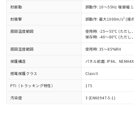
○
一定数以上の在庫あり
ニル類) : 1000ppm、 PBDEs(ポリ臭化ジフェニルエーテ
当社は規制貨物を破棄する場合は、完
ル) (DEHP)(別名：DOP) 1000ppm以下、フタル酸ブチ
正式な納期状況および標準価格はお客
ル類) : 1000ppm、
耐振動
誤動作: 10～55Hz 複振幅 1.
ルベンジル（BBP） 1000ppm以下、フタル酸ジブチル
全に破砕するなど、違法に輸出されな
DBP(フタル酸ジブチル) : 1000ppm、 DIBP(フタル酸ジ
様のお取引先、またはお客様担当のオ
（DBP） 1000ppm以下、フタル酸ジイソブチル
イソブチル) : 1000ppm、 BBP(フタル酸ブチルベンジ
△
一定数には満たないが在庫あり
いよう必要な手段を講じます。
ムロン制御機器販売店・当社販売員に
(DIBP) 1000ppm以下
2
耐衝撃
ル) : 1000ppm、
誤動作: 最大1000m/s
(接点開
当社は貴社製品を、核兵器、ミサイ
但し、RoHS指令で産業用監視および制御機器に対する
DEHP(フタル酸ビス(2-エチルヘキシル)) : 1000ppm
ご相談ください。
適用除外項目は除く。
ル、化学兵器、生物兵器またはその他
－
在庫なし(最新の在庫状況につ
オムロン制御機器販売店や当社販売拠
周囲温度範囲
使用時: -25～55℃ (ただし
フタル酸エステル類の４物質については閾値を超える意
武器並びにこれらの製造装置等に一切
いては、お客様のお取引先、ま
図的な使用がないことを確認しています。
保存時: -40～80℃ (ただし
点は「
販売ネットワーク
」をご確認
※2 環境保護使用期限
使用いたしません。
たはお客様担当のオムロン制御
ください。
当社は、貴社製品を第三者に販売する
周囲湿度範囲
使用時: 35～85%RH
機器販売店・当社販売員にご確
在庫状況および標準価格結果を当社の
※2 対応予定月
「ｅ」：有害物質（10物質）のすべてが基
場合は、上記1、2および3の内容を当
認ください)
事前の承諾なく第三者に漏洩または開
準値以下であることを示します。
保護構造
パネル前面: IP66、NEMA4X, N
該第三者に通知します。また当社は、
示しないようお願いします。
部品在庫の切り替え状況などにより、予定
「10」：通常の使用状況下において有害物
販売先および販売に係わる関係者が違
マイパーツ機能（部品リスト作成サー
空
受注生産機種、また在庫状況の
感電保護クラス
Class II
月が前後することがあります。
質が外部に漏えいし、環境に深刻な影響を
法に輸出するおそれがある場合は、取
ビス）をご利用いただくには、I-Web
白
情報を公開していない機種
及ぼさない年数を意味します。
り引きをいたしません。
メンバーズにご登録されている必要が
PTI（トラッキング特性）
175
「－」：未確認です。当社販売部門へお問
あります。
い合わせください。
お客様が当ウェブサイト上で当社にご
汚染度
3 (EN60947-5-1)
※3 非含有証明書ダウンロード
登録された部品リストについて、当社
および当社の共同利用者が、当社の製
下記の非含有証明書をダウンロードするこ
品・サービスに関するお客様との取
とができます。
合意する
キャンセル
引・商談に必要な範囲で利用すること
をご了承ください。
EU RoHS指令（10物質）の非含有証明書
※当社の共同利用者とは、
"個人情報