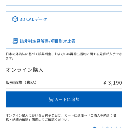
中国 RoHS表
※1 ※2
3D CADデータ
Pb
Hg
Cd
Cr(VI)
該非判定見解書/項目別対比表
X
O
O
O
日本の外為法に基づく該非判定、およびEAR再輸出規制に関する見解が入手でき
ます。
"対応済み"や非含有の記載がされた商品であっても、流通
在庫等で未対応品が混在する可能性があります。
オンライン購入
非含有品が必要な際は、弊社営業部門もしくは販売店へお
問い合わせください。
¥ 3,190
販売価格（税込）
この製品のRoHS/REACH対応状況ページへ
カートに追加
オンライン購入における出荷予定日は、カートに追加～「ご購入手続き：価
格・納期の確認」画面にてご確認ください。