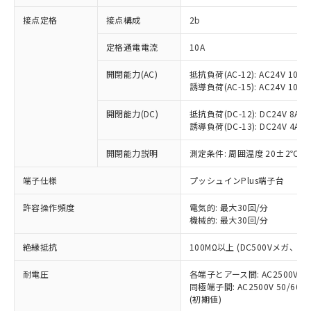
非含有に対応した製品が提供可能な商品で
接点定格
接点構成
2b
す。
対応予定：EU RoHS指令（10物質）の非含
ご利用条件
定格通電電流
10A
有に対応した製品に切り替える予定のある
商品です。
開閉能力(AC)
抵抗負荷(AC-12): AC24V 10A/A
対応予定なし：EU RoHS指令（10物質）の
誘導負荷(AC-15): AC24V 10A/AC
以下の条件をお読みいただき、同意のうえ
非含有に非対応の商品で、対応品を出す予
ご利用ください。
定はありません。
開閉能力(DC)
抵抗負荷(DC-12): DC24V 8A/DC
調査・確認中：EU RoHS指令（10物質）の
誘導負荷(DC-13): DC24V 4A/DC
本サービスは、当社制御機器事業取扱
※1 中国RoHS○×表
非含有の対応状況を調査中または確認中の
商品の当社在庫状況および標準価格
開閉能力説明
測定条件: 周囲温度 20±2℃、
商品です。
(税抜)を提供させていただくもので
「○」：最大均質材料含有率が中国RoHSの
非該当品：ライセンス料など無形物で、有
す。
端子仕様
プッシュインPlus端子台
基準値以下であることを示します。
害物質有無と関係のない商品です。
当社制御機器事業取扱商品の中には、
「×」：最大均質材料含有率が中国RoHSの
仕入先様の事情により、非含有部品として
本サービスの対象外となる商品もある
許容操作頻度
電気的: 最大30回/分
基準値を超えていることを示します。
いたものが、含有品と判明した場合などや
当社は、これら貴社製品のうち、外国
ことをご了承ください。
機械的: 最大30回/分
「－」：未確認です。当社販売部門へお問
むを得ず変更することがあります。
為替および外国貿易法に定める商品
在庫状況および標準価格照会結果は、
い合わせください。
（以下｢規制貨物等」という）を輸出
絶縁抵抗
100MΩ以上 (DC500Vメガ、
記載している更新日時点での社内デー
*EU RoHS指令（10物質）：
または国外への提供する場合は、日本
記
タに基づき作成されるものであり、閲
説明
鉛(Pb) 1000ppm以下、 水銀(Hg) 1000ppm以下、 カド
*中国RoHS10物質の基準値 (GB/T26572)：
国政府の輸出許可(または役務取引許
耐電圧
各端子とアース間: AC2500V 50/
号
覧された時点での実際の在庫および標
ミウム(Cd) 100ppm以下、
Pb(鉛) :1000ppm、 Hg(水銀) : 1000ppm、 Cd(カドミウ
同極端子間: AC2500V 50/60
可)を取得するなどの必要な手続きを
六価クロム(Cr(Ⅵ)) 1000ppm以下、ポリ臭化ビフェニル
ム) : 100ppm、
準価格とは異なる場合があることをご
類(PBB) 1000ppm以下、ポリ臭化ジフェニルエーテル類
(初期値)
Cr(Ⅵ)(六価クロム) : 1000ppm、 PBBs(ポリ臭化ビフェ
とります。
了承ください。
(PBDE) 1000ppm以下、フタル酸ビス(2-エチルヘキシ