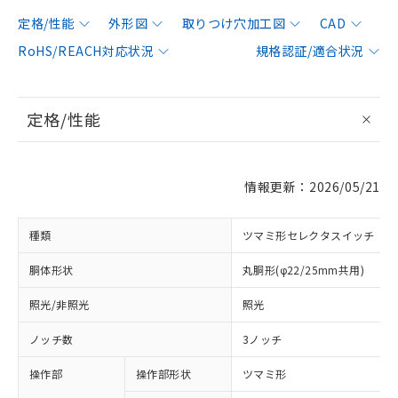
定格/性能
外形図
取りつけ穴加工図
CAD
RoHS/REACH対応状況
規格認証/適合状況
定格/性能
情報更新：2026/05/21
種類
ツマミ形セレクタスイッチ
胴体形状
丸胴形(φ22/25mm共用)
照光/非照光
照光
ノッチ数
3ノッチ
操作部
操作部形状
ツマミ形