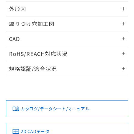
51物質の非含有証明書（当社基準）
の共同利用に関して"
の「1.共同利
※本証明書は発行日時点で非含有を証明す
外形図
用者の範囲」に記載されている法人を
るもので、過去に遡って非含有を証明する
指します。
ものではありません。
情報更新：2026/05/21
取りつけ穴加工図
また、RoHS指令のフタル酸エステル類４
物質の対応では、対応完了までの期間は出
情報更新：2026/05/21
CAD
荷製品に未対応品が混在することから備考
欄に対応日を記載しておりました。
ログイン/会員登録いただくと、CADデータをダウンロー
既に当社にて対応品への在庫切替を完了
RoHS/REACH対応状況
ドすることができます。
していることから、特段のことがない限
り、2022年1月12日より割愛しておりま
情報更新：2026/7/29
規格認証/適合状況
す。
ログイン/会員登録
EU RoHS
注意事項・凡例
A22NW-3BM-TYA-P202-YBについての規格認証/適合状況に
ついては、「カスタマーサポートセンタ お客様相談室」また
は貴社担当オムロン営業員または販売店にお問い合わせくだ
対応状況
対応予定月
※1
※2
さい。
ダウンロードデータをご利用いただく前に、以下を必ずお読
みください。
カタログ/データシート/マニュアル
対応済み
ソフトウェアの使用条件
お問い合わせ
中国 RoHS
注意事項・凡例
2D CADデータ