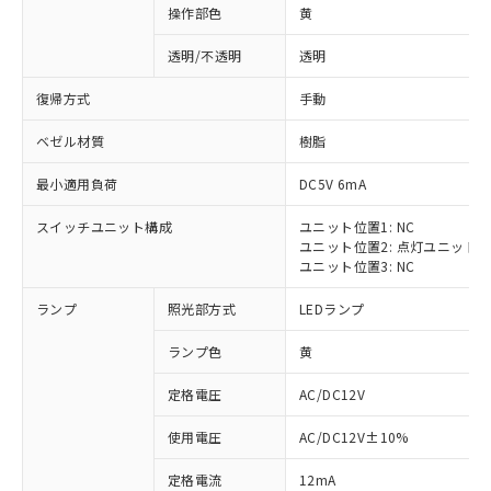
操作部色
黄
透明/不透明
透明
復帰方式
手動
ベゼル材質
樹脂
最小適用負荷
DC5V 6mA
スイッチユニット構成
ユニット位置1: NC
ユニット位置2: 点灯ユニット
ユニット位置3: NC
ランプ
照光部方式
LEDランプ
ランプ色
黄
定格電圧
AC/DC12V
※1 対応状況
使用電圧
AC/DC12V±10%
定格電流
12mA
対応済み：EU RoHS指令（10物質）の