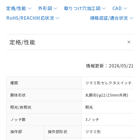
定格/性能
外形図
取りつけ穴加工図
CAD
RoHS/REACH対応状況
規格認証/適合状況
定格/性能
情報更新：2026/05/21
種類
ツマミ形セレクタスイッチ
胴体形状
丸胴形(φ22/25mm共用)
照光/非照光
照光
ノッチ数
3ノッチ
操作部
操作部形状
ツマミ形