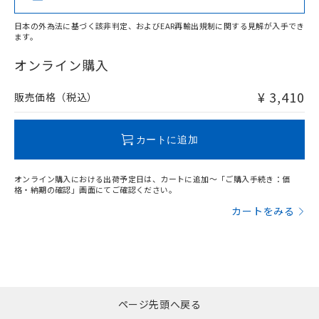
日本の外為法に基づく該非判定、およびEAR再輸出規制に関する見解が入手でき
ます。
"対応済み"や非含有の記載がされた商品であっても、流通
在庫等で未対応品が混在する可能性があります。
オンライン購入
非含有品が必要な際は、弊社営業部門もしくは販売店へお
問い合わせください。
¥ 3,410
販売価格（税込）
この製品のRoHS/REACH対応状況ページへ
カートに追加
オンライン購入における出荷予定日は、カートに追加～「ご購入手続き：価
格・納期の確認」画面にてご確認ください。
カートをみる
ページ先頭へ戻る