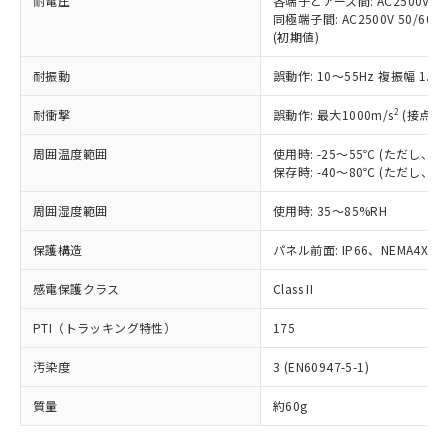
耐電圧
各端子とアース間: AC2500V 50/
基準値を超えていることを示します。
いたものが、含有品と判明した場合などや
当社は、これら貴社製品のうち、外国
ことをご了承ください。
同極端子間: AC2500V 50/60
「－」：未確認です。当社販売部門へお問
むを得ず変更することがあります。
為替および外国貿易法に定める商品
在庫状況および標準価格照会結果は、
(初期値)
い合わせください。
（以下｢規制貨物等」という）を輸出
記載している更新日時点での社内デー
*EU RoHS指令（10物質）：
または国外への提供する場合は、日本
耐振動
誤動作: 10～55Hz 複振幅 1.
記
タに基づき作成されるものであり、閲
説明
鉛(Pb) 1000ppm以下、 水銀(Hg) 1000ppm以下、 カド
*中国RoHS10物質の基準値 (GB/T26572)：
国政府の輸出許可(または役務取引許
号
覧された時点での実際の在庫および標
ミウム(Cd) 100ppm以下、
Pb(鉛) :1000ppm、 Hg(水銀) : 1000ppm、 Cd(カドミウ
2
耐衝撃
可)を取得するなどの必要な手続きを
誤動作: 最大1000m/s
(接点開
六価クロム(Cr(Ⅵ)) 1000ppm以下、ポリ臭化ビフェニル
ム) : 100ppm、
準価格とは異なる場合があることをご
類(PBB) 1000ppm以下、ポリ臭化ジフェニルエーテル類
Cr(Ⅵ)(六価クロム) : 1000ppm、 PBBs(ポリ臭化ビフェ
とります。
了承ください。
(PBDE) 1000ppm以下、フタル酸ビス(2-エチルヘキシ
○
一定数以上の在庫あり
ニル類) : 1000ppm、 PBDEs(ポリ臭化ジフェニルエーテ
周囲温度範囲
使用時: -25～55℃ (ただし
当社は規制貨物を破棄する場合は、完
ル) (DEHP)(別名：DOP) 1000ppm以下、フタル酸ブチ
正式な納期状況および標準価格はお客
ル類) : 1000ppm、
保存時: -40～80℃ (ただし
ルベンジル（BBP） 1000ppm以下、フタル酸ジブチル
全に破砕するなど、違法に輸出されな
DBP(フタル酸ジブチル) : 1000ppm、 DIBP(フタル酸ジ
様のお取引先、またはお客様担当のオ
（DBP） 1000ppm以下、フタル酸ジイソブチル
イソブチル) : 1000ppm、 BBP(フタル酸ブチルベンジ
△
一定数には満たないが在庫あり
いよう必要な手段を講じます。
ムロン制御機器販売店・当社販売員に
(DIBP) 1000ppm以下
ル) : 1000ppm、
周囲湿度範囲
使用時: 35～85%RH
当社は貴社製品を、核兵器、ミサイ
但し、RoHS指令で産業用監視および制御機器に対する
DEHP(フタル酸ビス(2-エチルヘキシル)) : 1000ppm
ご相談ください。
適用除外項目は除く。
ル、化学兵器、生物兵器またはその他
－
在庫なし(最新の在庫状況につ
オムロン制御機器販売店や当社販売拠
保護構造
パネル前面: IP66、NEMA4X, N
フタル酸エステル類の４物質については閾値を超える意
武器並びにこれらの製造装置等に一切
いては、お客様のお取引先、ま
図的な使用がないことを確認しています。
点は「
販売ネットワーク
」をご確認
※2 環境保護使用期限
使用いたしません。
たはお客様担当のオムロン制御
感電保護クラス
ください。
Class II
当社は、貴社製品を第三者に販売する
機器販売店・当社販売員にご確
在庫状況および標準価格結果を当社の
※2 対応予定月
「ｅ」：有害物質（10物質）のすべてが基
場合は、上記1、2および3の内容を当
PTI（トラッキング特性）
認ください)
175
事前の承諾なく第三者に漏洩または開
準値以下であることを示します。
該第三者に通知します。また当社は、
示しないようお願いします。
部品在庫の切り替え状況などにより、予定
「10」：通常の使用状況下において有害物
汚染度
販売先および販売に係わる関係者が違
3 (EN60947-5-1)
マイパーツ機能（部品リスト作成サー
空
受注生産機種、また在庫状況の
月が前後することがあります。
質が外部に漏えいし、環境に深刻な影響を
法に輸出するおそれがある場合は、取
ビス）をご利用いただくには、I-Web
白
情報を公開していない機種
質量
及ぼさない年数を意味します。
約60g
り引きをいたしません。
メンバーズにご登録されている必要が
「－」：未確認です。当社販売部門へお問
あります。