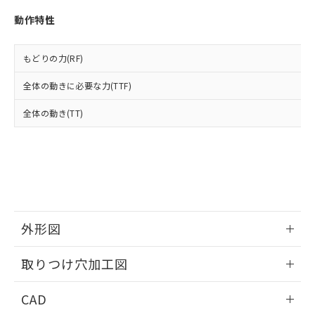
い合わせください。
お客様が当ウェブサイト上で当社にご
※3 非含有証明書ダウンロード
動作特性
登録された部品リストについて、当社
および当社の共同利用者が、当社の製
下記の非含有証明書をダウンロードするこ
品・サービスに関するお客様との取
もどりの力(RF)
とができます。
合意する
キャンセル
引・商談に必要な範囲で利用すること
をご了承ください。
全体の動きに必要な力(TTF)
EU RoHS指令（10物質）の非含有証明書
※当社の共同利用者とは、
"個人情報
51物質の非含有証明書（当社基準）
の共同利用に関して"
の「1.共同利
全体の動き(TT)
※本証明書は発行日時点で非含有を証明す
用者の範囲」に記載されている法人を
るもので、過去に遡って非含有を証明する
指します。
ものではありません。
また、RoHS指令のフタル酸エステル類４
物質の対応では、対応完了までの期間は出
荷製品に未対応品が混在することから備考
欄に対応日を記載しておりました。
既に当社にて対応品への在庫切替を完了
外形図
していることから、特段のことがない限
り、2022年1月12日より割愛しておりま
情報更新：2026/05/21
取りつけ穴加工図
す。
情報更新：2026/05/21
CAD