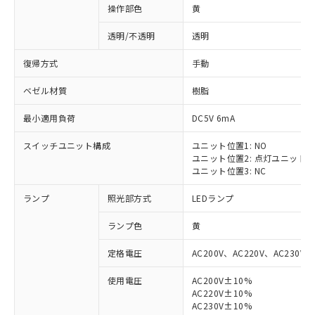
操作部色
黄
透明/不透明
透明
復帰方式
手動
ベゼル材質
樹脂
最小適用負荷
DC5V 6mA
スイッチユニット構成
ユニット位置1: NO
ユニット位置2: 点灯ユニット
ユニット位置3: NC
ランプ
照光部方式
LEDランプ
ランプ色
黄
定格電圧
AC200V、AC220V、AC230V、
使用電圧
AC200V±10%
AC220V±10%
AC230V±10%