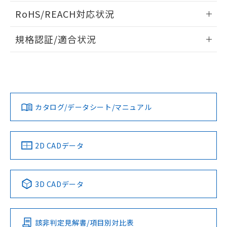
ログイン/会員登録いただくと、CADデータをダウンロー
RoHS/REACH対応状況
ドすることができます。
情報更新：2026/7/29
規格認証/適合状況
ログイン/会員登録
EU RoHS
注意事項・凡例
A22NW-3BM-TYA-P102-YEについての規格認証/適合状況に
ついては、「カスタマーサポートセンタ お客様相談室」また
は貴社担当オムロン営業員または販売店にお問い合わせくだ
対応状況
対応予定月
※1
※2
さい。
ダウンロードデータをご利用いただく前に、以下を必ずお読
みください。
カタログ/データシート/マニュアル
対応済み
ソフトウェアの使用条件
お問い合わせ
中国 RoHS
注意事項・凡例
2D CADデータ
中国 RoHS表
※1 ※2
3D CADデータ
Pb
Hg
Cd
Cr(VI)
該非判定見解書/項目別対比表
O
O
O
O