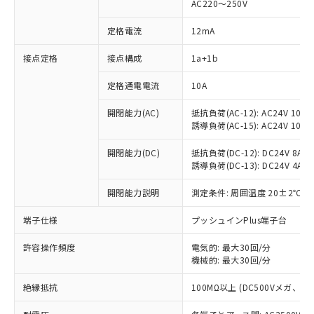
AC220～250V
定格電流
12mA
接点定格
接点構成
1a+1b
※1 対応状況
定格通電電流
10A
対応済み：EU RoHS指令（10物質）の
非含有に対応した製品が提供可能な商品で
開閉能力(AC)
抵抗負荷(AC-12): AC24V 10A/A
誘導負荷(AC-15): AC24V 10A/AC
す。
対応予定：EU RoHS指令（10物質）の非含
ご利用条件
開閉能力(DC)
抵抗負荷(DC-12): DC24V 8A/DC
有に対応した製品に切り替える予定のある
誘導負荷(DC-13): DC24V 4A/DC
商品です。
対応予定なし：EU RoHS指令（10物質）の
開閉能力説明
測定条件: 周囲温度 20±2℃、
以下の条件をお読みいただき、同意のうえ
非含有に非対応の商品で、対応品を出す予
ご利用ください。
定はありません。
端子仕様
プッシュインPlus端子台
調査・確認中：EU RoHS指令（10物質）の
本サービスは、当社制御機器事業取扱
※1 中国RoHS○×表
非含有の対応状況を調査中または確認中の
許容操作頻度
電気的: 最大30回/分
商品の当社在庫状況および標準価格
商品です。
機械的: 最大30回/分
(税抜)を提供させていただくもので
「○」：最大均質材料含有率が中国RoHSの
非該当品：ライセンス料など無形物で、有
す。
基準値以下であることを示します。
絶縁抵抗
100MΩ以上 (DC500Vメガ、
害物質有無と関係のない商品です。
当社制御機器事業取扱商品の中には、
「×」：最大均質材料含有率が中国RoHSの
仕入先様の事情により、非含有部品として
本サービスの対象外となる商品もある