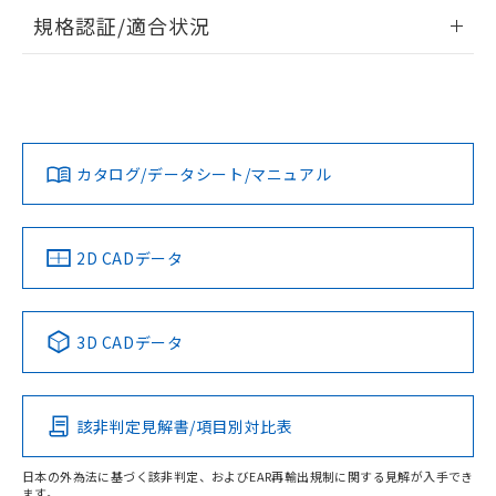
情報更新：2026/7/29
規格認証/適合状況
ログイン/会員登録
EU RoHS
注意事項・凡例
A22NW-3BM-TYA-P102-YBについての規格認証/適合状況に
ついては、「カスタマーサポートセンタ お客様相談室」また
は貴社担当オムロン営業員または販売店にお問い合わせくだ
対応状況
対応予定月
※1
※2
さい。
ダウンロードデータをご利用いただく前に、以下を必ずお読
みください。
カタログ/データシート/マニュアル
対応済み
ソフトウェアの使用条件
お問い合わせ
中国 RoHS
注意事項・凡例
2D CADデータ
中国 RoHS表
※1 ※2
3D CADデータ
Pb
Hg
Cd
Cr(VI)
該非判定見解書/項目別対比表
X
O
O
O
日本の外為法に基づく該非判定、およびEAR再輸出規制に関する見解が入手でき
ます。