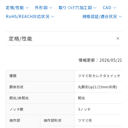
定格/性能
外形図
取りつけ穴加工図
CAD
RoHS/REACH対応状況
規格認証/適合状況
定格/性能
情報更新：2026/05/21
種類
ツマミ形セレクタスイッチ
胴体形状
丸胴形(φ22/25mm共用)
照光/非照光
照光
ノッチ数
3ノッチ
操作部
操作部形状
ツマミ形