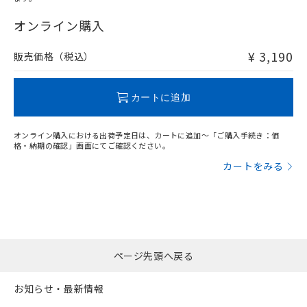
"対応済み"や非含有の記載がされた商品であっても、流通
在庫等で未対応品が混在する可能性があります。
オンライン購入
非含有品が必要な際は、弊社営業部門もしくは販売店へお
問い合わせください。
¥ 3,190
販売価格（税込）
この製品のRoHS/REACH対応状況ページへ
カートに追加
オンライン購入における出荷予定日は、カートに追加～「ご購入手続き：価
格・納期の確認」画面にてご確認ください。
カートをみる
ページ先頭へ戻る
お知らせ・最新情報