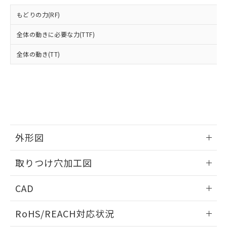
登録された部品リストについて、当社
および当社の共同利用者が、当社の製
もどりの力(RF)
下記の非含有証明書をダウンロードするこ
品・サービスに関するお客様との取
とができます。
合意する
キャンセル
引・商談に必要な範囲で利用すること
全体の動きに必要な力(TTF)
をご了承ください。
EU RoHS指令（10物質）の非含有証明書
全体の動き(TT)
※当社の共同利用者とは、
"個人情報
51物質の非含有証明書（当社基準）
の共同利用に関して"
の「1.共同利
※本証明書は発行日時点で非含有を証明す
用者の範囲」に記載されている法人を
るもので、過去に遡って非含有を証明する
指します。
ものではありません。
また、RoHS指令のフタル酸エステル類４
物質の対応では、対応完了までの期間は出
荷製品に未対応品が混在することから備考
外形図
欄に対応日を記載しておりました。
既に当社にて対応品への在庫切替を完了
情報更新：2026/05/21
していることから、特段のことがない限
取りつけ穴加工図
り、2022年1月12日より割愛しておりま
す。
情報更新：2026/05/21
CAD
ログイン/会員登録いただくと、CADデータをダウンロー
RoHS/REACH対応状況
ドすることができます。