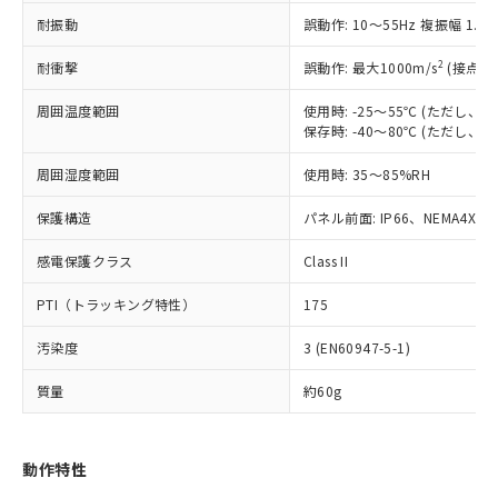
むを得ず変更することがあります。
為替および外国貿易法に定める商品
在庫状況および標準価格照会結果は、
い合わせください。
耐振動
誤動作: 10～55Hz 複振幅 1.
（以下｢規制貨物等」という）を輸出
記載している更新日時点での社内デー
*EU RoHS指令（10物質）：
または国外への提供する場合は、日本
記
タに基づき作成されるものであり、閲
説明
鉛(Pb) 1000ppm以下、 水銀(Hg) 1000ppm以下、 カド
2
耐衝撃
誤動作: 最大1000m/s
(接点開
*中国RoHS10物質の基準値 (GB/T26572)：
国政府の輸出許可(または役務取引許
号
覧された時点での実際の在庫および標
ミウム(Cd) 100ppm以下、
Pb(鉛) :1000ppm、 Hg(水銀) : 1000ppm、 Cd(カドミウ
可)を取得するなどの必要な手続きを
六価クロム(Cr(Ⅵ)) 1000ppm以下、ポリ臭化ビフェニル
ム) : 100ppm、
準価格とは異なる場合があることをご
周囲温度範囲
使用時: -25～55℃ (ただし
類(PBB) 1000ppm以下、ポリ臭化ジフェニルエーテル類
Cr(Ⅵ)(六価クロム) : 1000ppm、 PBBs(ポリ臭化ビフェ
とります。
了承ください。
保存時: -40～80℃ (ただし
(PBDE) 1000ppm以下、フタル酸ビス(2-エチルヘキシ
○
一定数以上の在庫あり
ニル類) : 1000ppm、 PBDEs(ポリ臭化ジフェニルエーテ
当社は規制貨物を破棄する場合は、完
ル) (DEHP)(別名：DOP) 1000ppm以下、フタル酸ブチ
正式な納期状況および標準価格はお客
ル類) : 1000ppm、
ルベンジル（BBP） 1000ppm以下、フタル酸ジブチル
全に破砕するなど、違法に輸出されな
DBP(フタル酸ジブチル) : 1000ppm、 DIBP(フタル酸ジ
周囲湿度範囲
様のお取引先、またはお客様担当のオ
使用時: 35～85%RH
（DBP） 1000ppm以下、フタル酸ジイソブチル
イソブチル) : 1000ppm、 BBP(フタル酸ブチルベンジ
△
一定数には満たないが在庫あり
いよう必要な手段を講じます。
ムロン制御機器販売店・当社販売員に
(DIBP) 1000ppm以下
ル) : 1000ppm、
当社は貴社製品を、核兵器、ミサイ
但し、RoHS指令で産業用監視および制御機器に対する
保護構造
パネル前面: IP66、NEMA4X, N
DEHP(フタル酸ビス(2-エチルヘキシル)) : 1000ppm
ご相談ください。
適用除外項目は除く。
ル、化学兵器、生物兵器またはその他
－
在庫なし(最新の在庫状況につ
オムロン制御機器販売店や当社販売拠
フタル酸エステル類の４物質については閾値を超える意
感電保護クラス
武器並びにこれらの製造装置等に一切
Class II
いては、お客様のお取引先、ま
図的な使用がないことを確認しています。
点は「
販売ネットワーク
」をご確認
※2 環境保護使用期限
使用いたしません。
たはお客様担当のオムロン制御
ください。
PTI（トラッキング特性）
175
当社は、貴社製品を第三者に販売する
機器販売店・当社販売員にご確
在庫状況および標準価格結果を当社の
※2 対応予定月
「ｅ」：有害物質（10物質）のすべてが基
場合は、上記1、2および3の内容を当
認ください)
事前の承諾なく第三者に漏洩または開
汚染度
3 (EN60947-5-1)
準値以下であることを示します。
該第三者に通知します。また当社は、
示しないようお願いします。
部品在庫の切り替え状況などにより、予定
「10」：通常の使用状況下において有害物
販売先および販売に係わる関係者が違
マイパーツ機能（部品リスト作成サー
空
受注生産機種、また在庫状況の
質量
約60g
月が前後することがあります。
質が外部に漏えいし、環境に深刻な影響を
法に輸出するおそれがある場合は、取
ビス）をご利用いただくには、I-Web
白
情報を公開していない機種
及ぼさない年数を意味します。
り引きをいたしません。
メンバーズにご登録されている必要が
「－」：未確認です。当社販売部門へお問
あります。
動作特性
い合わせください。
お客様が当ウェブサイト上で当社にご
※3 非含有証明書ダウンロード