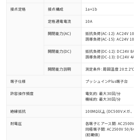
接点定格
接点構成
1a+1b
※1 対応状況
定格通電電流
10A
開閉能力(AC)
抵抗負荷(AC-12): AC24V 10A/A
対応済み：EU RoHS指令（10物質）の
誘導負荷(AC-15): AC24V 10A/AC
非含有に対応した製品が提供可能な商品で
す。
開閉能力(DC)
抵抗負荷(DC-12): DC24V 8A/DC
対応予定：EU RoHS指令（10物質）の非含
誘導負荷(DC-13): DC24V 4A/DC
ご利用条件
有に対応した製品に切り替える予定のある
商品です。
開閉能力説明
測定条件: 周囲温度 20±2℃、
対応予定なし：EU RoHS指令（10物質）の
以下の条件をお読みいただき、同意のうえ
非含有に非対応の商品で、対応品を出す予
端子仕様
プッシュインPlus端子台
ご利用ください。
定はありません。
許容操作頻度
電気的: 最大30回/分
調査・確認中：EU RoHS指令（10物質）の
本サービスは、当社制御機器事業取扱
機械的: 最大30回/分
※1 中国RoHS○×表
非含有の対応状況を調査中または確認中の
商品の当社在庫状況および標準価格
商品です。
(税抜)を提供させていただくもので
絶縁抵抗
100MΩ以上 (DC500Vメガ、
「○」：最大均質材料含有率が中国RoHSの
非該当品：ライセンス料など無形物で、有
す。
基準値以下であることを示します。
害物質有無と関係のない商品です。
耐電圧
当社制御機器事業取扱商品の中には、
各端子とアース間: AC2500V 50/
「×」：最大均質材料含有率が中国RoHSの
仕入先様の事情により、非含有部品として
同極端子間: AC2500V 50/60
本サービスの対象外となる商品もある
基準値を超えていることを示します。
いたものが、含有品と判明した場合などや
当社は、これら貴社製品のうち、外国
(初期値)
ことをご了承ください。
「－」：未確認です。当社販売部門へお問