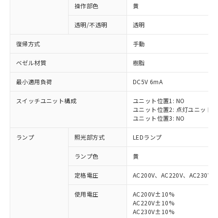
操作部色
黄
透明/不透明
透明
復帰方式
手動
ベゼル材質
樹脂
最小適用負荷
DC5V 6mA
スイッチユニット構成
ユニット位置1: NO
ユニット位置2: 点灯ユニット
ユニット位置3: NO
ランプ
照光部方式
LEDランプ
ランプ色
黄
定格電圧
AC200V、AC220V、AC230V、
使用電圧
AC200V±10%
AC220V±10%
※1 対応状況
AC230V±10%