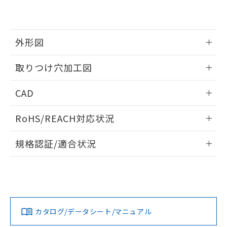
EU RoHS指令（10物質）の非含有証明書
※当社の共同利用者とは、
"個人情報
51物質の非含有証明書（当社基準）
の共同利用に関して"
の「1.共同利
※本証明書は発行日時点で非含有を証明す
用者の範囲」に記載されている法人を
るもので、過去に遡って非含有を証明する
指します。
外形図
ものではありません。
また、RoHS指令のフタル酸エステル類４
情報更新：2026/05/21
取りつけ穴加工図
物質の対応では、対応完了までの期間は出
荷製品に未対応品が混在することから備考
情報更新：2026/05/21
欄に対応日を記載しておりました。
CAD
既に当社にて対応品への在庫切替を完了
していることから、特段のことがない限
ログイン/会員登録いただくと、CADデータをダウンロー
RoHS/REACH対応状況
り、2022年1月12日より割愛しておりま
ドすることができます。
す。
情報更新：2026/7/29
規格認証/適合状況
ログイン/会員登録
EU RoHS
注意事項・凡例
A22NW-3BM-TYA-P101-YEについての規格認証/適合状況に
ついては、「カスタマーサポートセンタ お客様相談室」また
は貴社担当オムロン営業員または販売店にお問い合わせくだ
対応状況
対応予定月
※1
※2
さい。
ダウンロードデータをご利用いただく前に、以下を必ずお読
みください。
カタログ/データシート/マニュアル
対応済み
ソフトウェアの使用条件
お問い合わせ