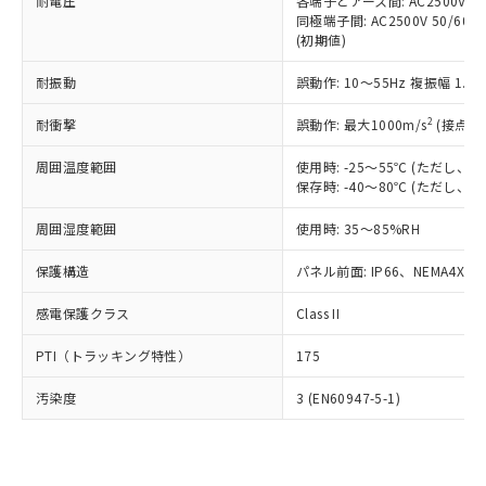
準価格とは異なる場合があることをご
耐電圧
各端子とアース間: AC2500V 50/
類(PBB) 1000ppm以下、ポリ臭化ジフェニルエーテル類
Cr(Ⅵ)(六価クロム) : 1000ppm、 PBBs(ポリ臭化ビフェ
とります。
同極端子間: AC2500V 50/60
了承ください。
(PBDE) 1000ppm以下、フタル酸ビス(2-エチルヘキシ
○
一定数以上の在庫あり
ニル類) : 1000ppm、 PBDEs(ポリ臭化ジフェニルエーテ
当社は規制貨物を破棄する場合は、完
(初期値)
ル) (DEHP)(別名：DOP) 1000ppm以下、フタル酸ブチ
正式な納期状況および標準価格はお客
ル類) : 1000ppm、
ルベンジル（BBP） 1000ppm以下、フタル酸ジブチル
全に破砕するなど、違法に輸出されな
DBP(フタル酸ジブチル) : 1000ppm、 DIBP(フタル酸ジ
様のお取引先、またはお客様担当のオ
（DBP） 1000ppm以下、フタル酸ジイソブチル
イソブチル) : 1000ppm、 BBP(フタル酸ブチルベンジ
△
一定数には満たないが在庫あり
耐振動
誤動作: 10～55Hz 複振幅 1.
いよう必要な手段を講じます。
ムロン制御機器販売店・当社販売員に
(DIBP) 1000ppm以下
ル) : 1000ppm、
当社は貴社製品を、核兵器、ミサイ
但し、RoHS指令で産業用監視および制御機器に対する
DEHP(フタル酸ビス(2-エチルヘキシル)) : 1000ppm
ご相談ください。
2
耐衝撃
適用除外項目は除く。
誤動作: 最大1000m/s
(接点開
ル、化学兵器、生物兵器またはその他
－
在庫なし(最新の在庫状況につ
オムロン制御機器販売店や当社販売拠
フタル酸エステル類の４物質については閾値を超える意
武器並びにこれらの製造装置等に一切
いては、お客様のお取引先、ま
図的な使用がないことを確認しています。
点は「
販売ネットワーク
」をご確認
周囲温度範囲
使用時: -25～55℃ (ただし
※2 環境保護使用期限
使用いたしません。
たはお客様担当のオムロン制御
ください。
保存時: -40～80℃ (ただし
当社は、貴社製品を第三者に販売する
機器販売店・当社販売員にご確
在庫状況および標準価格結果を当社の
※2 対応予定月
「ｅ」：有害物質（10物質）のすべてが基
場合は、上記1、2および3の内容を当
認ください)
事前の承諾なく第三者に漏洩または開
周囲湿度範囲
使用時: 35～85%RH
準値以下であることを示します。
該第三者に通知します。また当社は、
示しないようお願いします。
部品在庫の切り替え状況などにより、予定
「10」：通常の使用状況下において有害物
販売先および販売に係わる関係者が違
保護構造
パネル前面: IP66、NEMA4X, N
マイパーツ機能（部品リスト作成サー
空
受注生産機種、また在庫状況の
月が前後することがあります。
質が外部に漏えいし、環境に深刻な影響を
法に輸出するおそれがある場合は、取
ビス）をご利用いただくには、I-Web
白
情報を公開していない機種
及ぼさない年数を意味します。
り引きをいたしません。
感電保護クラス
Class II
メンバーズにご登録されている必要が
「－」：未確認です。当社販売部門へお問
あります。
い合わせください。
PTI（トラッキング特性）
175
お客様が当ウェブサイト上で当社にご
※3 非含有証明書ダウンロード
登録された部品リストについて、当社
汚染度
3 (EN60947-5-1)
および当社の共同利用者が、当社の製
下記の非含有証明書をダウンロードするこ
品・サービスに関するお客様との取
とができます。
合意する
キャンセル
引・商談に必要な範囲で利用すること
をご了承ください。