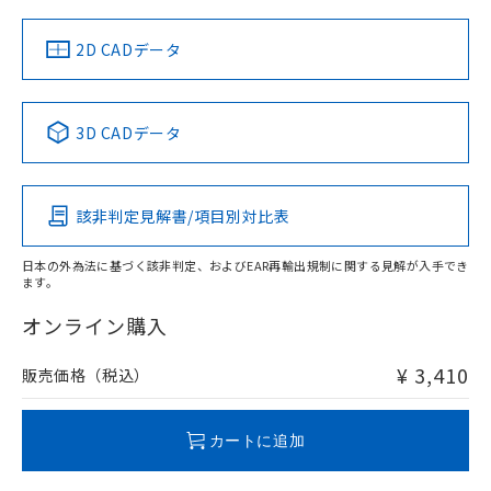
中国 RoHS
注意事項・凡例
2D CADデータ
中国 RoHS表
※1 ※2
3D CADデータ
Pb
Hg
Cd
Cr(VI)
該非判定見解書/項目別対比表
O
O
O
O
日本の外為法に基づく該非判定、およびEAR再輸出規制に関する見解が入手でき
ます。
"対応済み"や非含有の記載がされた商品であっても、流通
在庫等で未対応品が混在する可能性があります。
オンライン購入
非含有品が必要な際は、弊社営業部門もしくは販売店へお
問い合わせください。
¥ 3,410
販売価格（税込）
この製品のRoHS/REACH対応状況ページへ
カートに追加