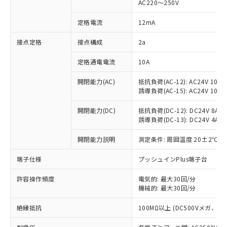
AC220～250V
対応済み：EU RoHS指令（10物質）の
非含有に対応した製品が提供可能な商品で
定格電流
12mA
す。
対応予定：EU RoHS指令（10物質）の非含
接点定格
接点構成
2a
ご利用条件
有に対応した製品に切り替える予定のある
定格通電電流
10A
商品です。
対応予定なし：EU RoHS指令（10物質）の
以下の条件をお読みいただき、同意のうえ
開閉能力(AC)
抵抗負荷(AC-12): AC24V 10A/A
非含有に非対応の商品で、対応品を出す予
誘導負荷(AC-15): AC24V 10A/AC
ご利用ください。
定はありません。
調査・確認中：EU RoHS指令（10物質）の
本サービスは、当社制御機器事業取扱
開閉能力(DC)
抵抗負荷(DC-12): DC24V 8A/DC
※1 中国RoHS○×表
非含有の対応状況を調査中または確認中の
誘導負荷(DC-13): DC24V 4A/DC
商品の当社在庫状況および標準価格
商品です。
(税抜)を提供させていただくもので
「○」：最大均質材料含有率が中国RoHSの
非該当品：ライセンス料など無形物で、有
開閉能力説明
測定条件: 周囲温度 20±2℃、
す。
基準値以下であることを示します。
害物質有無と関係のない商品です。
当社制御機器事業取扱商品の中には、
「×」：最大均質材料含有率が中国RoHSの
仕入先様の事情により、非含有部品として
端子仕様
プッシュインPlus端子台
本サービスの対象外となる商品もある
基準値を超えていることを示します。
いたものが、含有品と判明した場合などや
当社は、これら貴社製品のうち、外国
ことをご了承ください。
「－」：未確認です。当社販売部門へお問
許容操作頻度
電気的: 最大30回/分
むを得ず変更することがあります。
為替および外国貿易法に定める商品
在庫状況および標準価格照会結果は、
機械的: 最大30回/分
い合わせください。
（以下｢規制貨物等」という）を輸出
記載している更新日時点での社内デー
*EU RoHS指令（10物質）：
または国外への提供する場合は、日本
記
タに基づき作成されるものであり、閲
説明
絶縁抵抗
100MΩ以上 (DC500Vメガ、
鉛(Pb) 1000ppm以下、 水銀(Hg) 1000ppm以下、 カド
*中国RoHS10物質の基準値 (GB/T26572)：
国政府の輸出許可(または役務取引許
号
覧された時点での実際の在庫および標
ミウム(Cd) 100ppm以下、
Pb(鉛) :1000ppm、 Hg(水銀) : 1000ppm、 Cd(カドミウ
可)を取得するなどの必要な手続きを
六価クロム(Cr(Ⅵ)) 1000ppm以下、ポリ臭化ビフェニル
ム) : 100ppm、