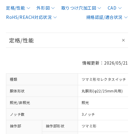
定格/性能
外形図
取りつけ穴加工図
CAD
RoHS/REACH対応状況
規格認証/適合状況
定格/性能
情報更新：2026/05/21
種類
ツマミ形セレクタスイッチ
胴体形状
丸胴形(φ22/25mm共用)
照光/非照光
照光
ノッチ数
3ノッチ
操作部
操作部形状
ツマミ形