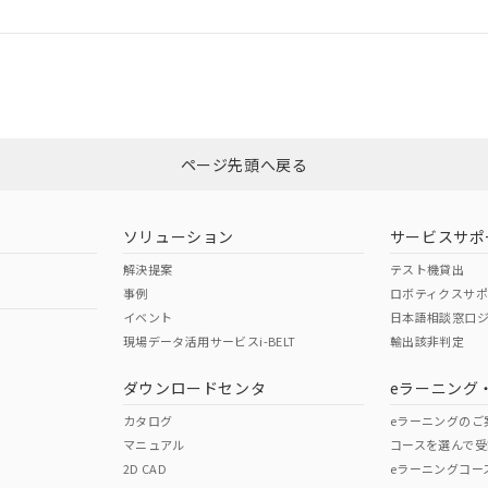
ログイン/会員登録
合状況については、「カスタマーサポートセンタ お客様相談室」または貴社
みください。
非含有証明書
※3
ページ先頭へ戻る
ダウンロードはこちら
ソリューション
サービスサポ
解決提案
テスト機貸出
事例
ロボティクスサ
イベント
日本語相談窓口
現場データ活用サービスi-BELT
輸出該非判定
I)
PBBs
PBDEs
DBP
ダウンロードセンタ
eラーニング
カタログ
eラーニングのご
マニュアル
コースを選んで受
O
O
O
2D CAD
eラーニングコー