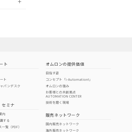
担当オムロン営
お問い合わせ
ート
オムロンの提供価値
目指す姿
ポート
コンセプト「i-Automation!」
ジャパンデスク
オムロンの強み
お客様との共創拠点
AUTOMATION CENTER
DIBP
BBP
DEHP
環境保護
技術を磨く現場
・セミナ
使用期限
案内
販売ネットワーク
講する
O
O
O
10
国内販売ネットワーク
ス一覧（PDF）
海外販売ネットワーク