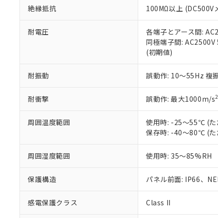
また、RoHS指
絶縁抵抗
100MΩ以上 (DC5
混在することから
既に当社にて対応
耐電圧
各端子とアース間: AC250
り割愛しておりま
同極端子間: AC2500V
(初期値)
耐振動
誤動作: 10～55Hz 複
耐衝撃
誤動作: 最大1000m/s
周囲温度範囲
使用時: -25～55℃
保存時: -40～80℃
周囲湿度範囲
使用時: 35～85%RH
保護構造
パネル前面: IP66、NEM
感電保護クラス
Class II