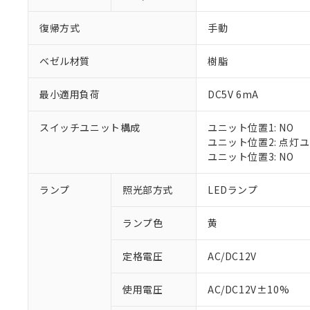
復帰方式
手動
ベゼル材質
樹脂
最小適用負荷
DC5V 6mA
スイッチユニット構成
ユニット位置1: NO
ユニット位置2: 点灯
ユニット位置3: NO
※1 対応状況
ランプ
照光部方式
LEDランプ
対応済み：EU
ランプ色
黄
対応予定：EU R
対応予定なし：EU
定格電圧
AC/DC12V
調査・確認中：EU
ご利用条件
非該当品：ライセ
※1 中国RoHS
使用電圧
AC/DC12V±10%
仕入先様の事情に
があります。
以下の条件をお読