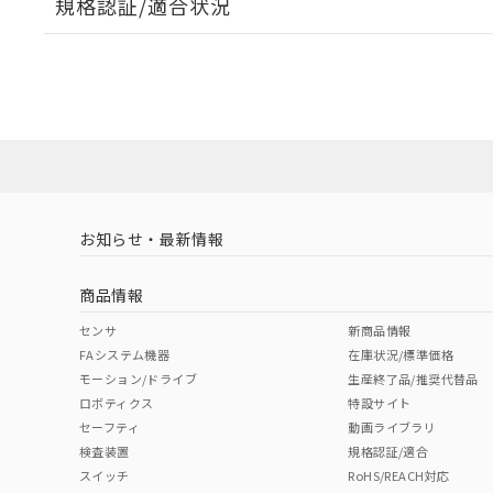
規格認証/適合状況
EU RoHS
注意事項・凡例
A22NW-3BM-TYA-P101-YBについての規格認証/適
業員または販売店にお問い合わせください。
ダウンロードデータをご利用いただく前に、以下を必ずお読
対応状況
対応予定月
※1
※2
ソフトウェアの使用条件
対応済み
お知らせ・最新情報
中国 RoHS
注意事項・凡例
商品情報
中国 RoHS表
※1 ※2
センサ
新商品情報
FAシステム機器
在庫状況/標準価格
Pb
Hg
Cd
Cr(V
モーション/ドライブ
生産終了品/推奨代替品
ロボティクス
特設サイト
セーフティ
動画ライブラリ
検査装置
規格認証/適合
X
O
O
O
スイッチ
RoHS/REACH対応