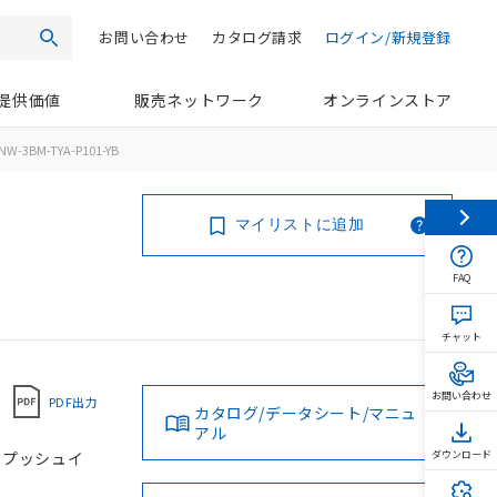
お問い合わせ
カタログ請求
ログイン/新規登録
検索
提供価値
販売ネットワーク
オンラインストア
NW-3BM-TYA-P101-YB
マイリストに追加
FAQ
チャット
お問い合わせ
PDF出力
カタログ/データシート/マニュ
アル
, プッシュイ
ダウンロード