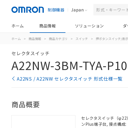
制御機器
Japan
ホーム
商品情報
ソリューション
ダ
ホーム
>
商品情報
>
商品カテゴリ
>
スイッチ
>
押ボタンスイッチ/表
セレクタスイッチ
A22NW-3BM-TYA-P10
A22NS / A22NW セレクタスイッチ 形式仕様一覧
商品概要
セレクタスイッチ（φ22）,
ンPlus端子台, 接点構成: 