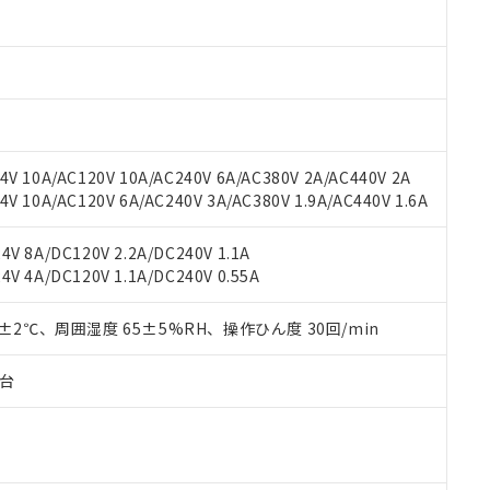
材料含有率が中国RoHSの基準値以下であることを示します。
材料含有率が中国RoHSの基準値を超えていることを示します。
、当社制御機器事業取扱商品の当社在庫状況および標準価格(税抜)
ら貴社製品のうち、外国為替および外国貿易法に定める商品（以下｢
質）：
す。当社販売部門へお問い合わせください。
 水銀(Hg) 1000ppm以下、 カドミウム(Cd) 100ppm以下、
たは国外への提供する場合は、日本国政府の輸出許可(または役務取
000ppm以下、ポリ臭化ビフェニル類(PBB) 1000ppm以下、ポリ臭化ジフェニルエーテル類(P
事業取扱商品の中には、本サービスの対象外となる商品もあること
手続きをとります。
キシル) (DEHP)(別名：DOP) 1000ppm以下、フタル酸ブチルベンジル（BBP） 100
(GB/T26572)：
以下、フタル酸ジイソブチル (DIBP) 1000ppm以下
び標準価格照会結果は、記載している更新日時点での社内データに
物を破棄する場合は、完全に破砕するなど、違法に輸出されないよ
(水銀) : 1000ppm、 Cd(カドミウム) : 100ppm、
業用監視および制御機器に対する適用除外項目は除く。
覧された時点での実際の在庫および標準価格とは異なる場合がある
1000ppm、 PBBs(ポリ臭化ビフェニル類) : 1000ppm、 PBDEs(ポリ臭化ジフェニルエーテル類
物質については閾値を超える意図的な使用がないことを確認しています。
上の在庫あり
 1000ppm、 DIBP(フタル酸ジイソブチル) : 1000ppm、 BBP(フタル酸ブチルベンジル) :
品を、核兵器、ミサイル、化学兵器、生物兵器またはその他武器並
チルヘキシル)) : 1000ppm
V 10A/AC120V 10A/AC240V 6A/AC380V 2A/AC440V 2A
況および標準価格はお客様のお取引先、またはお客様担当のオムロ
用いたしません。
 10A/AC120V 6A/AC240V 3A/AC380V 1.9A/AC440V 1.6A
ご相談ください。
は満たないが在庫あり
製品を第三者に販売する場合は、上記1、2および3の内容を当該第
機器販売店や当社販売拠点は「
販売ネットワーク
」をご確認くだ
販売先および販売に係わる関係者が違法に輸出するおそれがある場
用期限
び標準価格結果を当社の事前の承諾なく第三者に漏洩または開示し
え状況などにより、予定月が前後することがあります。
V 8A/DC120V 2.2A/DC240V 1.1A
(最新の在庫状況については、お客様のお取引先、またはお客様担当
V 4A/DC120V 1.1A/DC240V 0.55A
（10物質）のすべてが基準値以下であることを示します。
店・当社販売員にご確認ください)
能（部品リスト作成サービス）をご利用いただくには、I-Webメン
使用状況下において有害物質が外部に漏えいし、環境に深刻な影響を
あります。
0±2℃、周囲湿度 65±5%RH、操作ひん度 30回/min
機種、また在庫状況の情報を公開していない機種
ェブサイト上で当社にご登録された部品リストについて、当社およ
書ダウンロード
す。当社販売部門へお問い合わせください。
品・サービスに関するお客様との取引・商談に必要な範囲で利用す
合意する
キャンセル
子台
書をダウンロードすることができます。
利用者とは、
"個人情報の共同利用に関して"
の「1.共同利用者の
します。
10物質）の非含有証明書
明書（当社基準）
日時点で非含有を証明するもので、過去に遡って非含有を証明するも