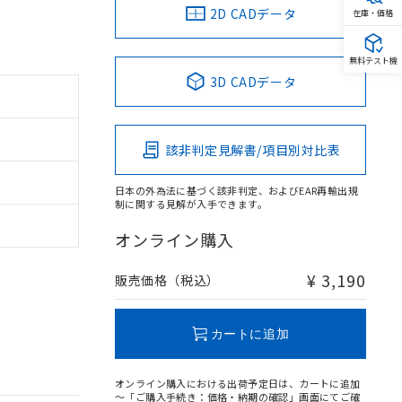
2D CADデータ
在庫・価格
無料テスト機
3D CADデータ
該非判定見解書/項目別対比表
日本の外為法に基づく該非判定、およびEAR再輸出規
制に関する見解が入手できます。
オンライン購入
¥ 3,190
販売価格（税込）
カートに追加
オンライン購入における出荷予定日は、カートに追加
～「ご購入手続き：価格・納期の確認」画面にてご確