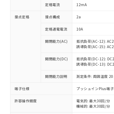
「○」：最大均質
定格電流
12mA
「×」：最大均質
本サービスは
当社は、これ
*EU RoHS指令（10物
「－」：未確認で
鉛(Pb) 1000ppm以下、
くものです。
う）を輸出ま
接点定格
接点構成
2a
記
説明
六価クロム(Cr(Ⅵ)) 1
当社制御機器
などの必要な
フタル酸ビス(2-エチルヘ
号
*中国RoHS10物質の基準値 
ル（DBP） 1000ppm
在庫状況およ
当社は規制貨
Pb(鉛) :1000ppm、 Hg
定格通電電流
10A
但し、RoHS指令で産
のであり、閲
ます。
Cr(Ⅵ)(六価クロム) : 
フタル酸エステル類の４
○
一定数以
DBP(フタル酸ジブチル) :
い。
当社は貴社製
DEHP(フタル酸ビス(2-エ
開閉能力(AC)
抵抗負荷(AC-12): AC24
正式な納期状
置等に一切使
誘導負荷(AC-15): AC24V
当社販売員に
※2 対応予定月
△
一定数に
当社は、貴社
オムロン制御
また当社は、
※2 環境保護使
在庫状況およ
部品在庫の切り替
たしません。
開閉能力(DC)
抵抗負荷(DC-12): DC24
－
在庫なし
す。
誘導負荷(DC-13): DC24
「ｅ」：有害物質
機器販売
マイパーツ機
「10」：通常の
ている必要が
味します。
開閉能力説明
測定条件: 周囲温度 2
空
受注生産
お客様が当ウ
※3 非含有証明
「－」：未確認で
白
が、当社の製
端子仕様
プッシュインPlus端
さい。
下記の非含有証明
※当社の共同
いる法人を指
許容操作頻度
電気的: 最大30回/分
EU RoHS指令（
機械的: 最大30回/分
51物質の非含有証
※本証明書は発行