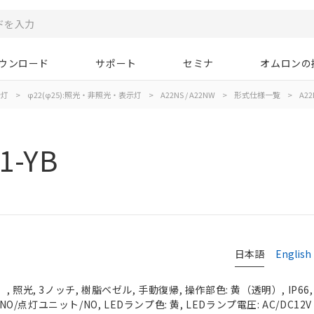
ウンロード
サポート
セミナ
オムロンの
示灯
>
φ22(φ25):照光・非照光・表示灯
>
A22NS / A22NW
>
形式仕様一覧
>
A22
1-YB
日本語
English
 照光, 3ノッチ, 樹脂ベゼル, 手動復帰, 操作部色: 黄（透明）, IP66
NO/点灯ユニット/NO, LEDランプ色: 黄, LEDランプ電圧: AC/DC12V