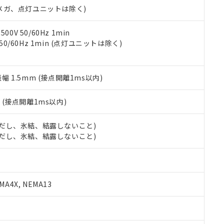
令のフタル酸エステル類４物質の対応では、対応完了までの期間は出
00Vメガ、点灯ユニットは除く)
備考欄に対応日を記載しておりました。
品への在庫切替を完了していることから、特段のことがない限り、20
0V 50/60Hz 1min
す。
 50/60Hz 1min (点灯ユニットは除く)
振幅 1.5mm (接点開離1ms以内)
2
(接点開離1ms以内)
 (ただし、氷結、結露しないこと)
 (ただし、氷結、結露しないこと)
A4X, NEMA13