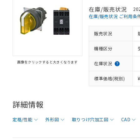
在庫/販売状況
20
在庫/販売状況 ご利用条
販売状況
機種区分
画像をクリックすると大きくなります
在庫状況
標準価格(税別)
詳細情報
定格/性能
外形図
取りつけ穴加工図
CAD