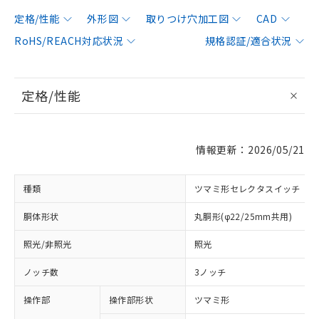
定格/性能
外形図
取りつけ穴加工図
CAD
RoHS/REACH対応状況
規格認証/適合状況
定格/性能
情報更新：2026/05/21
種類
ツマミ形セレクタスイッチ
胴体形状
丸胴形(φ22/25mm共用)
照光/非照光
照光
ノッチ数
3ノッチ
操作部
操作部形状
ツマミ形