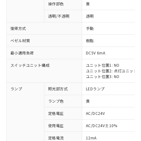
操作部色
黄
透明/不透明
透明
復帰方式
手動
ベゼル材質
樹脂
最小適用負荷
DC5V 6mA
スイッチユニット構成
ユニット位置1: NO
ユニット位置2: 点灯ユニット
ユニット位置3: NO
ランプ
照光部方式
LEDランプ
ランプ色
黄
定格電圧
AC/DC24V
※1 対応状況
使用電圧
AC/DC24V±10%
定格電流
12mA
対応済み：EU RoHS指令（10物質）の