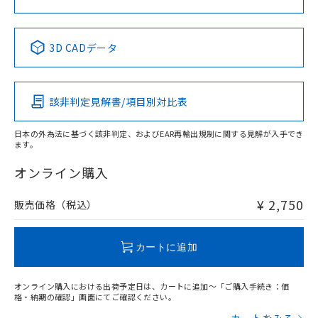
No
No
No
No
中国 RoHS表
※1 ※2
3D CADデータ
この製品の規格認証/適合状況ページへ
Pb
Hg
Cd
Cr(VI)
その他の認証はこちらのページからご検索ください
該非判定見解書/項目別対比表
X
O
O
O
日本の外為法に基づく該非判定、およびEAR再輸出規制に関する見解が入手でき
ます。
"対応済み"や非含有の記載がされた商品であっても、流通
在庫等で未対応品が混在する可能性があります。
オンライン購入
非含有品が必要な際は、弊社営業部門もしくは販売店へお
問い合わせください。
¥ 2,750
販売価格（税込）
この製品のRoHS/REACH対応状況ページへ
カートに追加
オンライン購入における出荷予定日は、カートに追加～「ご購入手続き：価
格・納期の確認」画面にてご確認ください。