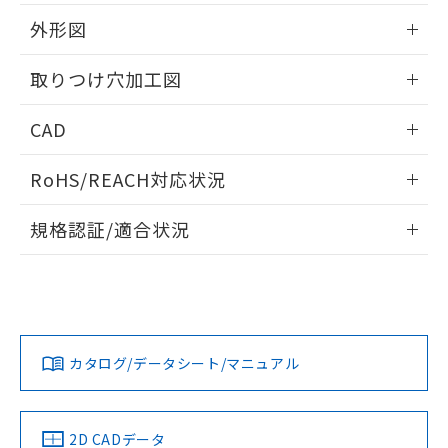
51物質の非含有証明書（当社基準）
の共同利用に関して"
の「1.共同利
※本証明書は発行日時点で非含有を証明す
外形図
用者の範囲」に記載されている法人を
るもので、過去に遡って非含有を証明する
指します。
ものではありません。
情報更新：2026/05/21
取りつけ穴加工図
また、RoHS指令のフタル酸エステル類４
物質の対応では、対応完了までの期間は出
情報更新：2026/05/21
CAD
荷製品に未対応品が混在することから備考
欄に対応日を記載しておりました。
ログイン/会員登録いただくと、CADデータをダウンロー
既に当社にて対応品への在庫切替を完了
RoHS/REACH対応状況
ドすることができます。
していることから、特段のことがない限
り、2022年1月12日より割愛しておりま
情報更新：2026/7/29
規格認証/適合状況
す。
ログイン/会員登録
EU RoHS
注意事項・凡例
UL認証
CSA認証
CEマーキング
Yes
Yes
Yes
対応状況
対応予定月
※1
※2
ダウンロードデータをご利用いただく前に、以下を必ずお読
みください。
カタログ/データシート/マニュアル
対応済み
ソフトウェアの使用条件
LR型式承認
DNV型式承認
BV型式承認
KR型式承
（イギリス
（ノルウェー
（フランス
（韓国
船舶規格）
船舶規格）
船舶規格）
船舶規格
中国 RoHS
注意事項・凡例
2D CADデータ