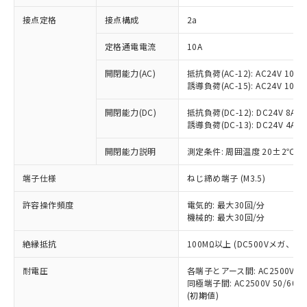
非含有に対応した製品が提供可能な商品で
接点定格
接点構成
2a
す。
対応予定：EU RoHS指令（10物質）の非含
ご利用条件
定格通電電流
10A
有に対応した製品に切り替える予定のある
商品です。
開閉能力(AC)
抵抗負荷(AC-12): AC24V 10A/A
対応予定なし：EU RoHS指令（10物質）の
誘導負荷(AC-15): AC24V 10A/AC
以下の条件をお読みいただき、同意のうえ
非含有に非対応の商品で、対応品を出す予
ご利用ください。
定はありません。
開閉能力(DC)
抵抗負荷(DC-12): DC24V 8A/DC
調査・確認中：EU RoHS指令（10物質）の
誘導負荷(DC-13): DC24V 4A/DC
本サービスは、当社制御機器事業取扱
※1 中国RoHS○×表
非含有の対応状況を調査中または確認中の
商品の当社在庫状況および標準価格
開閉能力説明
測定条件: 周囲温度 20±2℃、
商品です。
(税抜)を提供させていただくもので
「○」：最大均質材料含有率が中国RoHSの
非該当品：ライセンス料など無形物で、有
す。
端子仕様
ねじ締め端子 (M3.5)
基準値以下であることを示します。
害物質有無と関係のない商品です。
当社制御機器事業取扱商品の中には、
「×」：最大均質材料含有率が中国RoHSの
仕入先様の事情により、非含有部品として
本サービスの対象外となる商品もある
許容操作頻度
電気的: 最大30回/分
基準値を超えていることを示します。
いたものが、含有品と判明した場合などや
当社は、これら貴社製品のうち、外国
ことをご了承ください。
機械的: 最大30回/分
「－」：未確認です。当社販売部門へお問
むを得ず変更することがあります。
為替および外国貿易法に定める商品
在庫状況および標準価格照会結果は、
い合わせください。
（以下｢規制貨物等」という）を輸出
絶縁抵抗
100MΩ以上 (DC500Vメガ、
記載している更新日時点での社内デー
*EU RoHS指令（10物質）：
または国外への提供する場合は、日本
記
タに基づき作成されるものであり、閲
説明
鉛(Pb) 1000ppm以下、 水銀(Hg) 1000ppm以下、 カド
*中国RoHS10物質の基準値 (GB/T26572)：
国政府の輸出許可(または役務取引許
耐電圧
各端子とアース間: AC2500V 50/
号
覧された時点での実際の在庫および標
ミウム(Cd) 100ppm以下、
Pb(鉛) :1000ppm、 Hg(水銀) : 1000ppm、 Cd(カドミウ
同極端子間: AC2500V 50/60
可)を取得するなどの必要な手続きを
六価クロム(Cr(Ⅵ)) 1000ppm以下、ポリ臭化ビフェニル
ム) : 100ppm、
準価格とは異なる場合があることをご
類(PBB) 1000ppm以下、ポリ臭化ジフェニルエーテル類
(初期値)
Cr(Ⅵ)(六価クロム) : 1000ppm、 PBBs(ポリ臭化ビフェ
とります。
了承ください。
(PBDE) 1000ppm以下、フタル酸ビス(2-エチルヘキシ