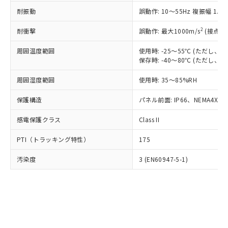
○
一定数以上の在庫あり
ニル類) : 1000ppm、 PBDEs(ポリ臭化ジフェニルエーテ
当社は規制貨物を破棄する場合は、完
ル) (DEHP)(別名：DOP) 1000ppm以下、フタル酸ブチ
正式な納期状況および標準価格はお客
ル類) : 1000ppm、
耐振動
誤動作: 10～55Hz 複振幅 1.
ルベンジル（BBP） 1000ppm以下、フタル酸ジブチル
全に破砕するなど、違法に輸出されな
DBP(フタル酸ジブチル) : 1000ppm、 DIBP(フタル酸ジ
様のお取引先、またはお客様担当のオ
（DBP） 1000ppm以下、フタル酸ジイソブチル
イソブチル) : 1000ppm、 BBP(フタル酸ブチルベンジ
△
一定数には満たないが在庫あり
いよう必要な手段を講じます。
ムロン制御機器販売店・当社販売員に
(DIBP) 1000ppm以下
2
耐衝撃
ル) : 1000ppm、
誤動作: 最大1000m/s
(接点開
当社は貴社製品を、核兵器、ミサイ
但し、RoHS指令で産業用監視および制御機器に対する
DEHP(フタル酸ビス(2-エチルヘキシル)) : 1000ppm
ご相談ください。
適用除外項目は除く。
ル、化学兵器、生物兵器またはその他
－
在庫なし(最新の在庫状況につ
オムロン制御機器販売店や当社販売拠
周囲温度範囲
使用時: -25～55℃ (ただし
フタル酸エステル類の４物質については閾値を超える意
武器並びにこれらの製造装置等に一切
いては、お客様のお取引先、ま
図的な使用がないことを確認しています。
保存時: -40～80℃ (ただし
点は「
販売ネットワーク
」をご確認
※2 環境保護使用期限
使用いたしません。
たはお客様担当のオムロン制御
ください。
当社は、貴社製品を第三者に販売する
周囲湿度範囲
使用時: 35～85%RH
機器販売店・当社販売員にご確
在庫状況および標準価格結果を当社の
※2 対応予定月
「ｅ」：有害物質（10物質）のすべてが基
場合は、上記1、2および3の内容を当
認ください)
事前の承諾なく第三者に漏洩または開
準値以下であることを示します。
保護構造
パネル前面: IP66、NEMA4X, N
該第三者に通知します。また当社は、
示しないようお願いします。
部品在庫の切り替え状況などにより、予定
「10」：通常の使用状況下において有害物
販売先および販売に係わる関係者が違
マイパーツ機能（部品リスト作成サー
空
受注生産機種、また在庫状況の
感電保護クラス
Class II
月が前後することがあります。
質が外部に漏えいし、環境に深刻な影響を
法に輸出するおそれがある場合は、取
ビス）をご利用いただくには、I-Web
白
情報を公開していない機種
及ぼさない年数を意味します。
り引きをいたしません。
メンバーズにご登録されている必要が
PTI（トラッキング特性）
175
「－」：未確認です。当社販売部門へお問
あります。
い合わせください。
お客様が当ウェブサイト上で当社にご
汚染度
3 (EN60947-5-1)
※3 非含有証明書ダウンロード
登録された部品リストについて、当社
および当社の共同利用者が、当社の製
下記の非含有証明書をダウンロードするこ
品・サービスに関するお客様との取
とができます。
合意する
キャンセル
引・商談に必要な範囲で利用すること
をご了承ください。
EU RoHS指令（10物質）の非含有証明書
※当社の共同利用者とは、
"個人情報