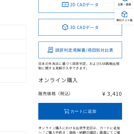
2D CADデータ
在庫・価格
無料テスト機
3D CADデータ
該非判定見解書/項目別対比表
日本の外為法に基づく該非判定、およびEAR再輸出規
制に関する見解が入手できます。
オンライン購入
¥ 3,410
販売価格（税込）
カートに追加
オンライン購入における出荷予定日は、カートに追加
～「ご購入手続き：価格・納期の確認」画面にてご確