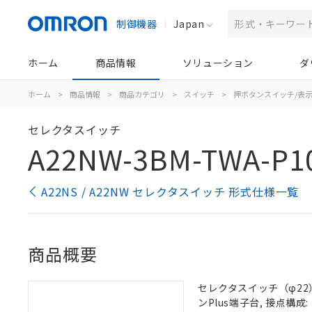
制御機器
Japan
ホーム
商品情報
ソリューション
ダ
ホーム
>
商品情報
>
商品カテゴリ
>
スイッチ
>
押ボタンスイッチ/表
セレクタスイッチ
A22NW-3BM-TWA-P10
A22NS / A22NW セレクタスイッチ 形式仕様一覧
商品概要
セレクタスイッチ（φ22）,
ンPlus端子台, 接点構成: 