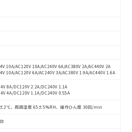
 RoHS指令（10物質）の非含有に対応した製品が提供可能な商品です
oHS指令（10物質）の非含有に対応した製品に切り替える予定のある
 RoHS指令（10物質）の非含有に非対応の商品で、対応品を出す予
 RoHS指令（10物質）の非含有の対応状況を調査中または確認中の
ンス料など無形物で、有害物質有無と関係のない商品です。
○×表
より、非含有部品としていたものが、含有品と判明した場合などやむ
みいただき、同意のうえご利用ください。
材料含有率が中国RoHSの基準値以下であることを示します。
材料含有率が中国RoHSの基準値を超えていることを示します。
、当社制御機器事業取扱商品の当社在庫状況および標準価格(税抜)
ら貴社製品のうち、外国為替および外国貿易法に定める商品（以下｢
質）：
す。当社販売部門へお問い合わせください。
 水銀(Hg) 1000ppm以下、 カドミウム(Cd) 100ppm以下、
V 10A/AC120V 10A/AC240V 6A/AC380V 2A/AC440V 2A
たは国外への提供する場合は、日本国政府の輸出許可(または役務取
000ppm以下、ポリ臭化ビフェニル類(PBB) 1000ppm以下、ポリ臭化ジフェニルエーテル類(P
 10A/AC120V 6A/AC240V 3A/AC380V 1.9A/AC440V 1.6A
事業取扱商品の中には、本サービスの対象外となる商品もあること
手続きをとります。
キシル) (DEHP)(別名：DOP) 1000ppm以下、フタル酸ブチルベンジル（BBP） 100
(GB/T26572)：
以下、フタル酸ジイソブチル (DIBP) 1000ppm以下
び標準価格照会結果は、記載している更新日時点での社内データに
物を破棄する場合は、完全に破砕するなど、違法に輸出されないよ
(水銀) : 1000ppm、 Cd(カドミウム) : 100ppm、
業用監視および制御機器に対する適用除外項目は除く。
覧された時点での実際の在庫および標準価格とは異なる場合がある
V 8A/DC120V 2.2A/DC240V 1.1A
1000ppm、 PBBs(ポリ臭化ビフェニル類) : 1000ppm、 PBDEs(ポリ臭化ジフェニルエーテル類
物質については閾値を超える意図的な使用がないことを確認しています。
上の在庫あり
 1000ppm、 DIBP(フタル酸ジイソブチル) : 1000ppm、 BBP(フタル酸ブチルベンジル) :
品を、核兵器、ミサイル、化学兵器、生物兵器またはその他武器並
V 4A/DC120V 1.1A/DC240V 0.55A
チルヘキシル)) : 1000ppm
況および標準価格はお客様のお取引先、またはお客様担当のオムロ
用いたしません。
ご相談ください。
は満たないが在庫あり
製品を第三者に販売する場合は、上記1、2および3の内容を当該第
0±2℃、周囲湿度 65±5%RH、操作ひん度 30回/min
機器販売店や当社販売拠点は「
販売ネットワーク
」をご確認くだ
販売先および販売に係わる関係者が違法に輸出するおそれがある場
用期限
び標準価格結果を当社の事前の承諾なく第三者に漏洩または開示し
え状況などにより、予定月が前後することがあります。
(最新の在庫状況については、お客様のお取引先、またはお客様担当
子台
（10物質）のすべてが基準値以下であることを示します。
店・当社販売員にご確認ください)
能（部品リスト作成サービス）をご利用いただくには、I-Webメン
使用状況下において有害物質が外部に漏えいし、環境に深刻な影響を