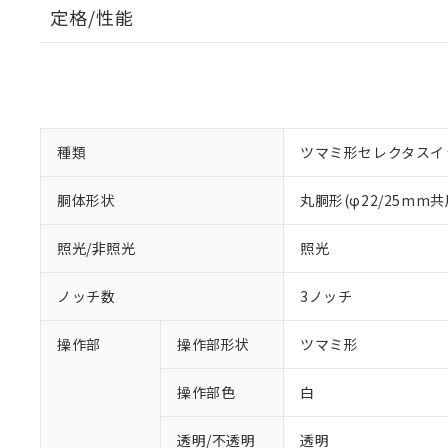
定格/性能
種類
ツマミ形セレクタスイ
胴体形状
丸胴形(φ22/25mm共
照光/非照光
照光
ノッチ数
3ノッチ
操作部
操作部形状
ツマミ形
操作部色
白
透明/不透明
透明