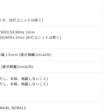
あります。
機種、また在庫状況の情報を公開していない機種
ェブサイト上で当社にご登録された部品リストについて、当社およ
書ダウンロード
す。当社販売部門へお問い合わせください。
品・サービスに関するお客様との取引・商談に必要な範囲で利用す
合意する
キャンセル
書をダウンロードすることができます。
00Vメガ、点灯ユニットは除く)
利用者とは、
"個人情報の共同利用に関して"
の「1.共同利用者の
します。
10物質）の非含有証明書
0V 50/60Hz 1min
明書（当社基準）
 50/60Hz 1min (点灯ユニットは除く)
日時点で非含有を証明するもので、過去に遡って非含有を証明するも
令のフタル酸エステル類４物質の対応では、対応完了までの期間は出
備考欄に対応日を記載しておりました。
振幅 1.5mm (接点開離1ms以内)
品への在庫切替を完了していることから、特段のことがない限り、20
す。
2
(接点開離1ms以内)
 (ただし、氷結、結露しないこと)
 (ただし、氷結、結露しないこと)
A4X, NEMA13