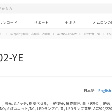
ウンロード
サポート
セミナ
オムロンの
示灯
>
φ22(φ25):照光・非照光・表示灯
>
A22NS / A22NW
>
形式仕様一覧
>
A22
2-YE
日本語
English
 照光, 3ノッチ, 樹脂ベゼル, 手動復帰, 操作部色: 白（透明）, IP66
NO/点灯ユニット/NC, LEDランプ色: 黄, LEDランプ電圧: AC200/220/