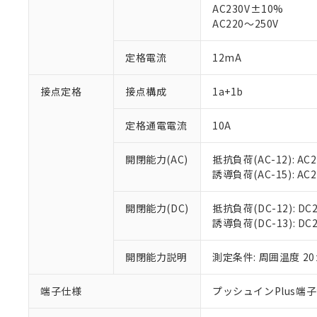
AC230V±10%
AC220～250V
対応済み：EU
対応予定：EU R
定格電流
12mA
対応予定なし：EU
調査・確認中：EU
ご利用条件
非該当品：ライセ
接点定格
接点構成
1a+1b
※1 中国RoHS
仕入先様の事情に
があります。
以下の条件をお読
定格通電電流
10A
「○」：最大均質
「×」：最大均質
本サービスは
当社は、これ
*EU RoHS指令（10物
「－」：未確認で
鉛(Pb) 1000ppm以下、
開閉能力(AC)
抵抗負荷(AC-12): AC24
くものです。
う）を輸出ま
記
説明
六価クロム(Cr(Ⅵ)) 1
誘導負荷(AC-15): AC24V
当社制御機器
などの必要な
フタル酸ビス(2-エチルヘ
号
*中国RoHS10物質の基準値 
ル（DBP） 1000ppm
在庫状況およ
当社は規制貨
Pb(鉛) :1000ppm、 Hg
但し、RoHS指令で産
のであり、閲
ます。
開閉能力(DC)
抵抗負荷(DC-12): DC24
Cr(Ⅵ)(六価クロム) : 
フタル酸エステル類の４
○
一定数以
DBP(フタル酸ジブチル) :
い。
当社は貴社製
誘導負荷(DC-13): DC24
DEHP(フタル酸ビス(2-エ
正式な納期状
置等に一切使
当社販売員に
※2 対応予定月
△
一定数に
当社は、貴社
開閉能力説明
測定条件: 周囲温度 2
オムロン制御
また当社は、
※2 環境保護使
在庫状況およ
部品在庫の切り替
たしません。
－
在庫なし
端子仕様
プッシュインPlus端
す。
「ｅ」：有害物質
機器販売
マイパーツ機
「10」：通常の