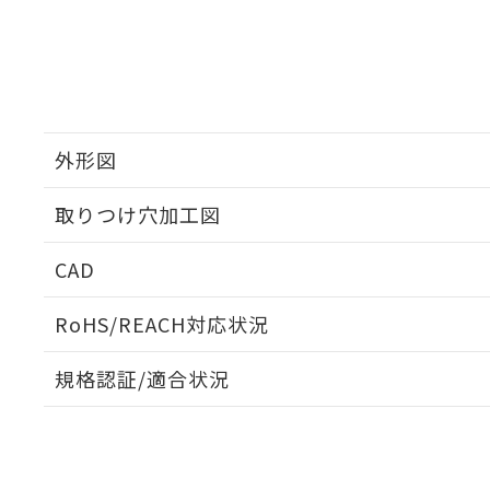
外形図
取りつけ穴加工図
CAD
ログイン/会員登録いただくと、CADデータをダウンロ
RoHS/REACH対応状況
規格認証/適合状況
EU RoHS
注意事項・凡例
A22NW-3BM-TWA-P102-YEについての規格認証/適
営業員または販売店にお問い合わせください。
ダウンロードデータをご利用いただく前に、以下を必ずお読
対応状況
対応予定月
※1
※2