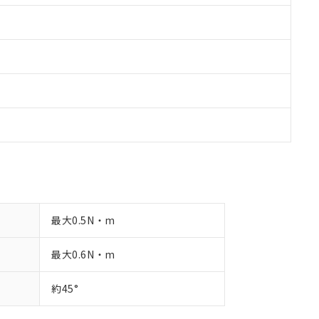
最大0.5N・m
最大0.6N・m
約45°