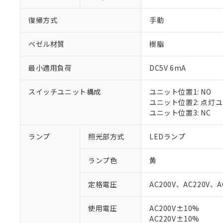
復帰方式
手動
ベゼル材質
樹脂
最小適用負荷
DC5V 6mA
スイッチユニット構成
ユニット位置1: NO
ユニット位置2: 点灯
ユニット位置3: NC
ランプ
照光部方式
LEDランプ
ランプ色
黄
定格電圧
AC200V、AC220V、A
使用電圧
AC200V±10%
AC220V±10%
※1 対応状況