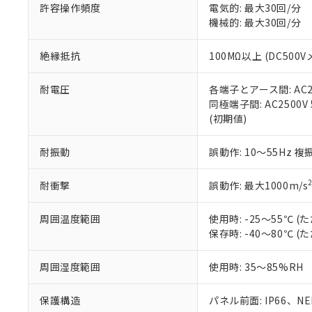
許容操作頻度
電気的: 最大30回/分
ている必要が
味します。
空
受注生産
機械的: 最大30回/分
お客様が当ウ
※3 非含有証明
「－」：未確認で
白
が、当社の製
さい。
下記の非含有証明
絶縁抵抗
100MΩ以上 (DC5
※当社の共同
いる法人を指
EU RoHS指令（
耐電圧
各端子とアース間: AC250
51物質の非含有証
同極端子間: AC2500V
※本証明書は発行
(初期値)
また、RoHS指
混在することから
耐振動
誤動作: 10～55Hz 複
既に当社にて対応
り割愛しておりま
耐衝撃
誤動作: 最大1000m/s
周囲温度範囲
使用時: -25～55℃
保存時: -40～80℃
周囲湿度範囲
使用時: 35～85%RH
保護構造
パネル前面: IP66、NEM