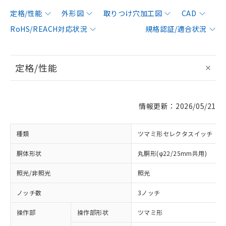
定格/性能
外形図
取りつけ穴加工図
CAD
RoHS/REACH対応状況
規格認証/適合状況
定格/性能
情報更新：2026/05/21
種類
ツマミ形セレクタスイッチ
胴体形状
丸胴形(φ22/25mm共用)
照光/非照光
照光
ノッチ数
3ノッチ
操作部
操作部形状
ツマミ形