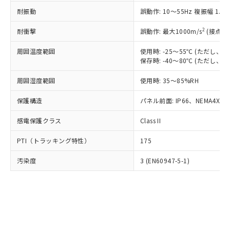
○
一定数以上の在庫あり
ニル類) : 1000ppm、 PBDEs(ポリ臭化ジフェニルエーテ
当社は規制貨物を破棄する場合は、完
ル) (DEHP)(別名：DOP) 1000ppm以下、フタル酸ブチ
正式な納期状況および標準価格はお客
ル類) : 1000ppm、
耐振動
誤動作: 10～55Hz 複振幅 1.
ルベンジル（BBP） 1000ppm以下、フタル酸ジブチル
全に破砕するなど、違法に輸出されな
DBP(フタル酸ジブチル) : 1000ppm、 DIBP(フタル酸ジ
様のお取引先、またはお客様担当のオ
（DBP） 1000ppm以下、フタル酸ジイソブチル
イソブチル) : 1000ppm、 BBP(フタル酸ブチルベンジ
△
一定数には満たないが在庫あり
いよう必要な手段を講じます。
ムロン制御機器販売店・当社販売員に
(DIBP) 1000ppm以下
2
耐衝撃
ル) : 1000ppm、
誤動作: 最大1000m/s
(接点開
当社は貴社製品を、核兵器、ミサイ
但し、RoHS指令で産業用監視および制御機器に対する
DEHP(フタル酸ビス(2-エチルヘキシル)) : 1000ppm
ご相談ください。
適用除外項目は除く。
ル、化学兵器、生物兵器またはその他
－
在庫なし(最新の在庫状況につ
オムロン制御機器販売店や当社販売拠
周囲温度範囲
使用時: -25～55℃ (ただし
フタル酸エステル類の４物質については閾値を超える意
武器並びにこれらの製造装置等に一切
いては、お客様のお取引先、ま
図的な使用がないことを確認しています。
保存時: -40～80℃ (ただし
点は「
販売ネットワーク
」をご確認
※2 環境保護使用期限
使用いたしません。
たはお客様担当のオムロン制御
ください。
当社は、貴社製品を第三者に販売する
周囲湿度範囲
使用時: 35～85%RH
機器販売店・当社販売員にご確
在庫状況および標準価格結果を当社の
※2 対応予定月
「ｅ」：有害物質（10物質）のすべてが基
場合は、上記1、2および3の内容を当
認ください)
事前の承諾なく第三者に漏洩または開
準値以下であることを示します。
保護構造
パネル前面: IP66、NEMA4X, N
該第三者に通知します。また当社は、
示しないようお願いします。
部品在庫の切り替え状況などにより、予定
「10」：通常の使用状況下において有害物
販売先および販売に係わる関係者が違
マイパーツ機能（部品リスト作成サー
空
受注生産機種、また在庫状況の
感電保護クラス
Class II
月が前後することがあります。
質が外部に漏えいし、環境に深刻な影響を
法に輸出するおそれがある場合は、取
ビス）をご利用いただくには、I-Web
白
情報を公開していない機種
及ぼさない年数を意味します。
り引きをいたしません。
メンバーズにご登録されている必要が
PTI（トラッキング特性）
175
「－」：未確認です。当社販売部門へお問
あります。
い合わせください。
お客様が当ウェブサイト上で当社にご
汚染度
3 (EN60947-5-1)
※3 非含有証明書ダウンロード
登録された部品リストについて、当社
および当社の共同利用者が、当社の製
下記の非含有証明書をダウンロードするこ
品・サービスに関するお客様との取
とができます。
合意する
キャンセル
引・商談に必要な範囲で利用すること
をご了承ください。
EU RoHS指令（10物質）の非含有証明書
※当社の共同利用者とは、
"個人情報