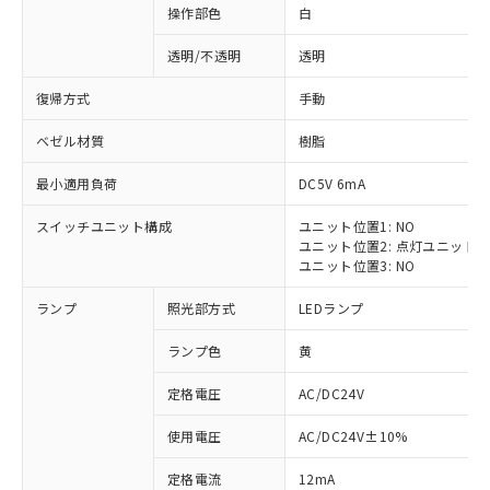
操作部色
白
透明/不透明
透明
復帰方式
手動
ベゼル材質
樹脂
最小適用負荷
DC5V 6mA
スイッチユニット構成
ユニット位置1: NO
ユニット位置2: 点灯ユニット
ユニット位置3: NO
ランプ
照光部方式
LEDランプ
ランプ色
黄
定格電圧
AC/DC24V
※1 対応状況
使用電圧
AC/DC24V±10%
定格電流
12mA
対応済み：EU RoHS指令（10物質）の