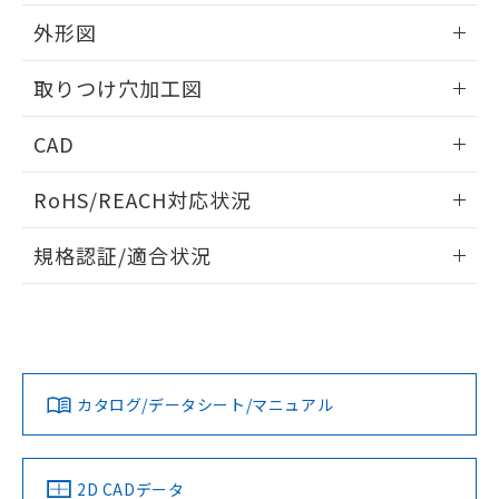
51物質の非含有証明書（当社基準）
の共同利用に関して"
の「1.共同利
※本証明書は発行日時点で非含有を証明す
外形図
用者の範囲」に記載されている法人を
るもので、過去に遡って非含有を証明する
指します。
ものではありません。
情報更新：2026/05/21
取りつけ穴加工図
また、RoHS指令のフタル酸エステル類４
物質の対応では、対応完了までの期間は出
情報更新：2026/05/21
CAD
荷製品に未対応品が混在することから備考
欄に対応日を記載しておりました。
ログイン/会員登録いただくと、CADデータをダウンロー
既に当社にて対応品への在庫切替を完了
RoHS/REACH対応状況
ドすることができます。
していることから、特段のことがない限
り、2022年1月12日より割愛しておりま
情報更新：2026/7/29
規格認証/適合状況
す。
ログイン/会員登録
EU RoHS
注意事項・凡例
A22NW-3BM-TWA-P101-YCについての規格認証/適合状況に
ついては、「カスタマーサポートセンタ お客様相談室」また
は貴社担当オムロン営業員または販売店にお問い合わせくだ
対応状況
対応予定月
※1
※2
さい。
ダウンロードデータをご利用いただく前に、以下を必ずお読
みください。
カタログ/データシート/マニュアル
対応済み
ソフトウェアの使用条件
お問い合わせ
中国 RoHS
注意事項・凡例
2D CADデータ