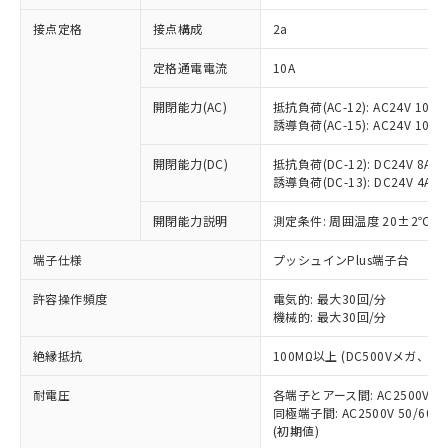
非含有に対応した製品が提供可能な商品で
接点定格
接点構成
2a
す。
対応予定：EU RoHS指令（10物質）の非含
ご利用条件
定格通電電流
10A
有に対応した製品に切り替える予定のある
商品です。
開閉能力(AC)
抵抗負荷(AC-12): AC24V 10A/A
対応予定なし：EU RoHS指令（10物質）の
誘導負荷(AC-15): AC24V 10A/AC
以下の条件をお読みいただき、同意のうえ
非含有に非対応の商品で、対応品を出す予
ご利用ください。
定はありません。
開閉能力(DC)
抵抗負荷(DC-12): DC24V 8A/DC
調査・確認中：EU RoHS指令（10物質）の
誘導負荷(DC-13): DC24V 4A/DC
本サービスは、当社制御機器事業取扱
※1 中国RoHS○×表
非含有の対応状況を調査中または確認中の
商品の当社在庫状況および標準価格
開閉能力説明
測定条件: 周囲温度 20±2℃、
商品です。
(税抜)を提供させていただくもので
「○」：最大均質材料含有率が中国RoHSの
非該当品：ライセンス料など無形物で、有
す。
端子仕様
プッシュインPlus端子台
基準値以下であることを示します。
害物質有無と関係のない商品です。
当社制御機器事業取扱商品の中には、
「×」：最大均質材料含有率が中国RoHSの
仕入先様の事情により、非含有部品として
本サービスの対象外となる商品もある
許容操作頻度
電気的: 最大30回/分
基準値を超えていることを示します。
いたものが、含有品と判明した場合などや
当社は、これら貴社製品のうち、外国
ことをご了承ください。
機械的: 最大30回/分
「－」：未確認です。当社販売部門へお問
むを得ず変更することがあります。
為替および外国貿易法に定める商品
在庫状況および標準価格照会結果は、
い合わせください。
（以下｢規制貨物等」という）を輸出
絶縁抵抗
100MΩ以上 (DC500Vメガ、
記載している更新日時点での社内デー
*EU RoHS指令（10物質）：
または国外への提供する場合は、日本
記
タに基づき作成されるものであり、閲
説明
鉛(Pb) 1000ppm以下、 水銀(Hg) 1000ppm以下、 カド
*中国RoHS10物質の基準値 (GB/T26572)：
国政府の輸出許可(または役務取引許
耐電圧
各端子とアース間: AC2500V 50/
号
覧された時点での実際の在庫および標
ミウム(Cd) 100ppm以下、
Pb(鉛) :1000ppm、 Hg(水銀) : 1000ppm、 Cd(カドミウ
同極端子間: AC2500V 50/60
可)を取得するなどの必要な手続きを
六価クロム(Cr(Ⅵ)) 1000ppm以下、ポリ臭化ビフェニル
ム) : 100ppm、
準価格とは異なる場合があることをご
類(PBB) 1000ppm以下、ポリ臭化ジフェニルエーテル類
(初期値)
Cr(Ⅵ)(六価クロム) : 1000ppm、 PBBs(ポリ臭化ビフェ
とります。
了承ください。
(PBDE) 1000ppm以下、フタル酸ビス(2-エチルヘキシ