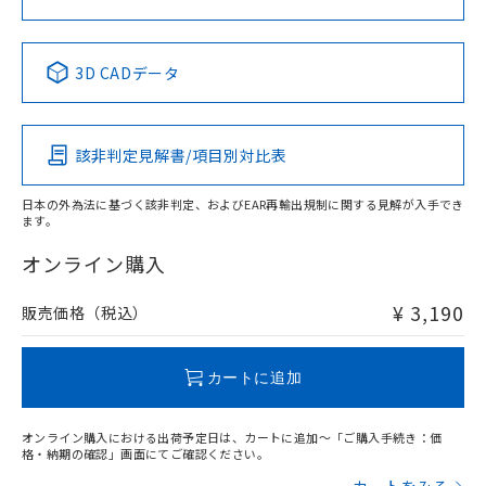
中国 RoHS表
※1 ※2
3D CADデータ
Pb
Hg
Cd
Cr(VI)
該非判定見解書/項目別対比表
X
O
O
O
日本の外為法に基づく該非判定、およびEAR再輸出規制に関する見解が入手でき
ます。
"対応済み"や非含有の記載がされた商品であっても、流通
在庫等で未対応品が混在する可能性があります。
オンライン購入
非含有品が必要な際は、弊社営業部門もしくは販売店へお
問い合わせください。
¥ 3,190
販売価格（税込）
この製品のRoHS/REACH対応状況ページへ
カートに追加
オンライン購入における出荷予定日は、カートに追加～「ご購入手続き：価
格・納期の確認」画面にてご確認ください。