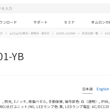
ウンロード
サポート
セミナ
オムロンの
示灯
>
φ22(φ25):照光・非照光・表示灯
>
A22NS / A22NW
>
形式仕様一覧
>
A22
01-YB
日本語
English
 照光, 3ノッチ, 樹脂ベゼル, 手動復帰, 操作部色: 白（透明）, IP66
NO/点灯ユニット/NO, LEDランプ色: 黄, LEDランプ電圧: AC/DC12V