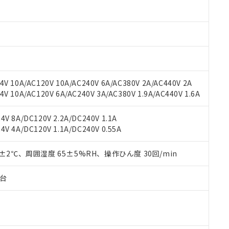
材料含有率が中国RoHSの基準値以下であることを示します。
材料含有率が中国RoHSの基準値を超えていることを示します。
、当社制御機器事業取扱商品の当社在庫状況および標準価格(税抜)
ら貴社製品のうち、外国為替および外国貿易法に定める商品（以下｢
質）：
す。当社販売部門へお問い合わせください。
 水銀(Hg) 1000ppm以下、 カドミウム(Cd) 100ppm以下、
たは国外への提供する場合は、日本国政府の輸出許可(または役務取
000ppm以下、ポリ臭化ビフェニル類(PBB) 1000ppm以下、ポリ臭化ジフェニルエーテル類(P
事業取扱商品の中には、本サービスの対象外となる商品もあること
手続きをとります。
キシル) (DEHP)(別名：DOP) 1000ppm以下、フタル酸ブチルベンジル（BBP） 100
(GB/T26572)：
以下、フタル酸ジイソブチル (DIBP) 1000ppm以下
び標準価格照会結果は、記載している更新日時点での社内データに
物を破棄する場合は、完全に破砕するなど、違法に輸出されないよ
(水銀) : 1000ppm、 Cd(カドミウム) : 100ppm、
業用監視および制御機器に対する適用除外項目は除く。
覧された時点での実際の在庫および標準価格とは異なる場合がある
1000ppm、 PBBs(ポリ臭化ビフェニル類) : 1000ppm、 PBDEs(ポリ臭化ジフェニルエーテル類
物質については閾値を超える意図的な使用がないことを確認しています。
上の在庫あり
 1000ppm、 DIBP(フタル酸ジイソブチル) : 1000ppm、 BBP(フタル酸ブチルベンジル) :
品を、核兵器、ミサイル、化学兵器、生物兵器またはその他武器並
チルヘキシル)) : 1000ppm
V 10A/AC120V 10A/AC240V 6A/AC380V 2A/AC440V 2A
況および標準価格はお客様のお取引先、またはお客様担当のオムロ
用いたしません。
 10A/AC120V 6A/AC240V 3A/AC380V 1.9A/AC440V 1.6A
ご相談ください。
は満たないが在庫あり
製品を第三者に販売する場合は、上記1、2および3の内容を当該第
機器販売店や当社販売拠点は「
販売ネットワーク
」をご確認くだ
販売先および販売に係わる関係者が違法に輸出するおそれがある場
用期限
び標準価格結果を当社の事前の承諾なく第三者に漏洩または開示し
え状況などにより、予定月が前後することがあります。
V 8A/DC120V 2.2A/DC240V 1.1A
(最新の在庫状況については、お客様のお取引先、またはお客様担当
V 4A/DC120V 1.1A/DC240V 0.55A
（10物質）のすべてが基準値以下であることを示します。
店・当社販売員にご確認ください)
能（部品リスト作成サービス）をご利用いただくには、I-Webメン
使用状況下において有害物質が外部に漏えいし、環境に深刻な影響を
あります。
0±2℃、周囲湿度 65±5%RH、操作ひん度 30回/min
機種、また在庫状況の情報を公開していない機種
ェブサイト上で当社にご登録された部品リストについて、当社およ
書ダウンロード
す。当社販売部門へお問い合わせください。
品・サービスに関するお客様との取引・商談に必要な範囲で利用す
合意する
キャンセル
子台
書をダウンロードすることができます。
利用者とは、
"個人情報の共同利用に関して"
の「1.共同利用者の
します。
10物質）の非含有証明書
明書（当社基準）
日時点で非含有を証明するもので、過去に遡って非含有を証明するも