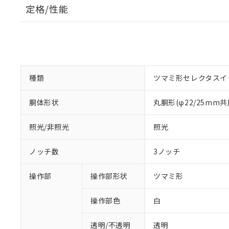
定格/性能
種類
ツマミ形セレクタスイ
胴体形状
丸胴形(φ22/25mm共
照光/非照光
照光
ノッチ数
3ノッチ
操作部
操作部形状
ツマミ形
操作部色
白
透明/不透明
透明