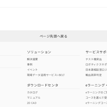
ログイン/会員登録
適合状況については、「カスタマーサポートセンタ お客様相談室」または貴社
みください。
非含有証明書
※3
ページ先頭へ戻る
ダウンロードはこちら
ソリューション
サービスサポ
解決提案
テスト機貸出
事例
ロボティクスサ
イベント
日本語相談窓口
現場データ活用サービスi-BELT
輸出該非判定
I)
PBBs
PBDEs
DBP
ダウンロードセンタ
eラーニング
カタログ
eラーニングのご
マニュアル
コースを選んで受
O
O
O
2D CAD
eラーニングコー