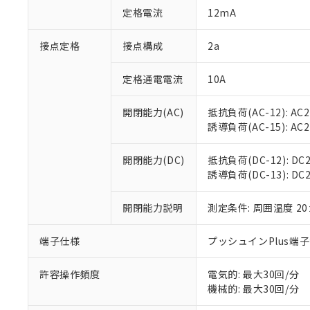
「○」：最大均質
定格電流
12mA
「×」：最大均質
本サービスは
当社は、これ
*EU RoHS指令（10物
「－」：未確認で
鉛(Pb) 1000ppm以下、
くものです。
う）を輸出ま
接点定格
接点構成
2a
記
説明
六価クロム(Cr(Ⅵ)) 1
当社制御機器
などの必要な
フタル酸ビス(2-エチルヘ
号
*中国RoHS10物質の基準値 
ル（DBP） 1000ppm
在庫状況およ
当社は規制貨
Pb(鉛) :1000ppm、 Hg
定格通電電流
10A
但し、RoHS指令で産
のであり、閲
ます。
Cr(Ⅵ)(六価クロム) : 
フタル酸エステル類の４
○
一定数以
DBP(フタル酸ジブチル) :
い。
当社は貴社製
DEHP(フタル酸ビス(2-エ
開閉能力(AC)
抵抗負荷(AC-12): AC24
正式な納期状
置等に一切使
誘導負荷(AC-15): AC24V
当社販売員に
※2 対応予定月
△
一定数に
当社は、貴社
オムロン制御
また当社は、
※2 環境保護使
在庫状況およ
部品在庫の切り替
たしません。
開閉能力(DC)
抵抗負荷(DC-12): DC24
－
在庫なし
す。
誘導負荷(DC-13): DC24
「ｅ」：有害物質
機器販売
マイパーツ機
「10」：通常の
ている必要が
味します。
開閉能力説明
測定条件: 周囲温度 2
空
受注生産
お客様が当ウ
※3 非含有証明
「－」：未確認で
白
が、当社の製
端子仕様
プッシュインPlus端
さい。
下記の非含有証明
※当社の共同
いる法人を指
許容操作頻度
電気的: 最大30回/分
EU RoHS指令（
機械的: 最大30回/分
51物質の非含有証
※本証明書は発行