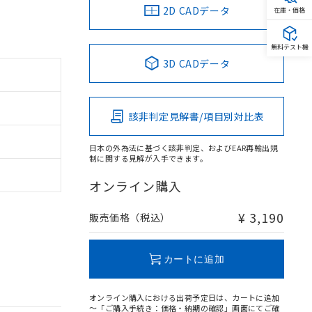
2D CADデータ
在庫・価格
無料テスト機
3D CADデータ
該非判定見解書/項目別対比表
日本の外為法に基づく該非判定、およびEAR再輸出規
制に関する見解が入手できます。
オンライン購入
¥ 3,190
販売価格（税込）
カートに追加
オンライン購入における出荷予定日は、カートに追加
～「ご購入手続き：価格・納期の確認」画面にてご確