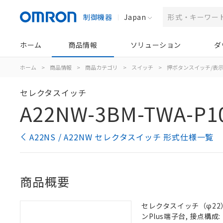
制御機器
Japan
ホーム
商品情報
ソリューション
ダ
ホーム
>
商品情報
>
商品カテゴリ
>
スイッチ
>
押ボタンスイッチ/表
セレクタスイッチ
A22NW-3BM-TWA-P1
A22NS / A22NW セレクタスイッチ 形式仕様一覧
商品概要
セレクタスイッチ（φ22）,
ンPlus端子台, 接点構成: 