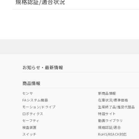
規格認証/適合状況
EU RoHS
注意事項・凡例
A22NW-3BM-TWA-P101-YBについての規格認証/
営業員または販売店にお問い合わせください。
ダウンロードデータをご利用いただく前に、以下を必ずお読
対応状況
対応予定月
※1
※2
ソフトウェアの使用条件
対応済み
お知らせ・最新情報
中国 RoHS
注意事項・凡例
商品情報
中国 RoHS表
※1 ※2
センサ
新商品情報
FAシステム機器
在庫状況/標準価格
Pb
Hg
Cd
Cr(V
モーション/ドライブ
生産終了品/推奨代替品
ロボティクス
特設サイト
セーフティ
動画ライブラリ
検査装置
規格認証/適合
X
O
O
O
スイッチ
RoHS/REACH対応