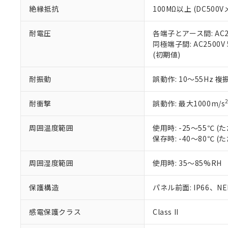
また、RoHS指
絶縁抵抗
100MΩ以上 (DC5
混在することから
既に当社にて対応
耐電圧
各端子とアース間: AC250
り割愛しておりま
同極端子間: AC2500V
(初期値)
耐振動
誤動作: 10～55Hz 複
耐衝撃
誤動作: 最大1000m/s
周囲温度範囲
使用時: -25～55℃
保存時: -40～80℃
周囲湿度範囲
使用時: 35～85%RH
保護構造
パネル前面: IP66、NEM
感電保護クラス
Class II