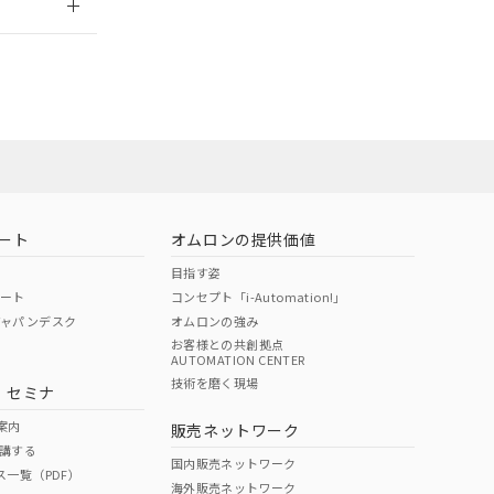
担当オムロン
お問い合わせ
ート
オムロンの提供価値
目指す姿
ポート
コンセプト「i-Automation!」
ジャパンデスク
オムロンの強み
お客様との共創拠点
AUTOMATION CENTER
DIBP
BBP
DEHP
環境保護
技術を磨く現場
・セミナ
使用期限
案内
販売ネットワーク
講する
O
O
O
10
国内販売ネットワーク
ス一覧（PDF）
海外販売ネットワーク