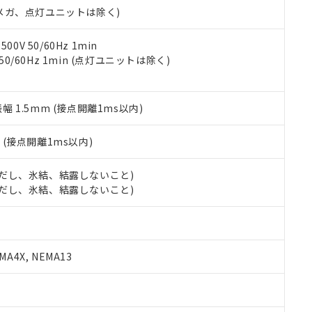
令のフタル酸エステル類４物質の対応では、対応完了までの期間は出
00Vメガ、点灯ユニットは除く)
備考欄に対応日を記載しておりました。
品への在庫切替を完了していることから、特段のことがない限り、20
0V 50/60Hz 1min
す。
 50/60Hz 1min (点灯ユニットは除く)
振幅 1.5mm (接点開離1ms以内)
2
(接点開離1ms以内)
 (ただし、氷結、結露しないこと)
 (ただし、氷結、結露しないこと)
A4X, NEMA13