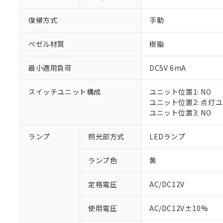
復帰方式
手動
ベゼル材質
樹脂
最小適用負荷
DC5V 6mA
スイッチユニット構成
ユニット位置1: NO
ユニット位置2: 点灯
ユニット位置3: NO
※1 対応状況
ランプ
照光部方式
LEDランプ
対応済み：EU
ランプ色
黄
対応予定：EU R
対応予定なし：EU
定格電圧
AC/DC12V
調査・確認中：EU
ご利用条件
非該当品：ライセ
※1 中国RoHS
使用電圧
AC/DC12V±10%
仕入先様の事情に
があります。
以下の条件をお読