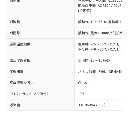
準価格とは異なる場合があることをご
耐電圧
各端子とアース間: AC2500V 50/
類(PBB) 1000ppm以下、ポリ臭化ジフェニルエーテル類
Cr(Ⅵ)(六価クロム) : 1000ppm、 PBBs(ポリ臭化ビフェ
とります。
同極端子間: AC2500V 50/60
了承ください。
(PBDE) 1000ppm以下、フタル酸ビス(2-エチルヘキシ
○
一定数以上の在庫あり
ニル類) : 1000ppm、 PBDEs(ポリ臭化ジフェニルエーテ
当社は規制貨物を破棄する場合は、完
(初期値)
ル) (DEHP)(別名：DOP) 1000ppm以下、フタル酸ブチ
正式な納期状況および標準価格はお客
ル類) : 1000ppm、
ルベンジル（BBP） 1000ppm以下、フタル酸ジブチル
全に破砕するなど、違法に輸出されな
DBP(フタル酸ジブチル) : 1000ppm、 DIBP(フタル酸ジ
様のお取引先、またはお客様担当のオ
（DBP） 1000ppm以下、フタル酸ジイソブチル
イソブチル) : 1000ppm、 BBP(フタル酸ブチルベンジ
△
一定数には満たないが在庫あり
耐振動
誤動作: 10～55Hz 複振幅 1.
いよう必要な手段を講じます。
ムロン制御機器販売店・当社販売員に
(DIBP) 1000ppm以下
ル) : 1000ppm、
当社は貴社製品を、核兵器、ミサイ
但し、RoHS指令で産業用監視および制御機器に対する
DEHP(フタル酸ビス(2-エチルヘキシル)) : 1000ppm
ご相談ください。
2
耐衝撃
適用除外項目は除く。
誤動作: 最大1000m/s
(接点開
ル、化学兵器、生物兵器またはその他
－
在庫なし(最新の在庫状況につ
オムロン制御機器販売店や当社販売拠
フタル酸エステル類の４物質については閾値を超える意
武器並びにこれらの製造装置等に一切
いては、お客様のお取引先、ま
図的な使用がないことを確認しています。
点は「
販売ネットワーク
」をご確認
周囲温度範囲
使用時: -25～55℃ (ただし
※2 環境保護使用期限
使用いたしません。
たはお客様担当のオムロン制御
ください。
保存時: -40～80℃ (ただし
当社は、貴社製品を第三者に販売する
機器販売店・当社販売員にご確
在庫状況および標準価格結果を当社の
※2 対応予定月
「ｅ」：有害物質（10物質）のすべてが基
場合は、上記1、2および3の内容を当
認ください)
事前の承諾なく第三者に漏洩または開
周囲湿度範囲
使用時: 35～85%RH
準値以下であることを示します。
該第三者に通知します。また当社は、
示しないようお願いします。
部品在庫の切り替え状況などにより、予定
「10」：通常の使用状況下において有害物
販売先および販売に係わる関係者が違
保護構造
パネル前面: IP66、NEMA4X, N
マイパーツ機能（部品リスト作成サー
空
受注生産機種、また在庫状況の
月が前後することがあります。
質が外部に漏えいし、環境に深刻な影響を
法に輸出するおそれがある場合は、取
ビス）をご利用いただくには、I-Web
白
情報を公開していない機種
及ぼさない年数を意味します。
り引きをいたしません。
感電保護クラス
Class II
メンバーズにご登録されている必要が
「－」：未確認です。当社販売部門へお問
あります。
い合わせください。
PTI（トラッキング特性）
175
お客様が当ウェブサイト上で当社にご
※3 非含有証明書ダウンロード
登録された部品リストについて、当社
汚染度
3 (EN60947-5-1)
および当社の共同利用者が、当社の製
下記の非含有証明書をダウンロードするこ
品・サービスに関するお客様との取
とができます。
合意する
キャンセル
引・商談に必要な範囲で利用すること
をご了承ください。