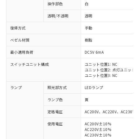
操作部色
白
透明/不透明
透明
復帰方式
手動
ベゼル材質
樹脂
最小適用負荷
DC5V 6mA
スイッチユニット構成
ユニット位置1: NC
ユニット位置2: 点灯ユニット
ユニット位置3: NC
ランプ
照光部方式
LEDランプ
ランプ色
黄
定格電圧
AC200V、AC220V、AC230V、
使用電圧
AC200V±10%
AC220V±10%
※1 対応状況
AC230V±10%