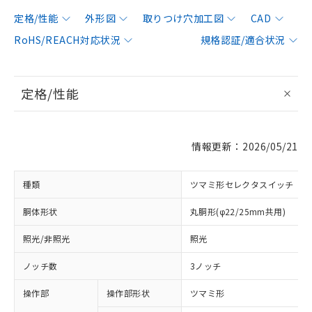
定格/性能
外形図
取りつけ穴加工図
CAD
RoHS/REACH対応状況
規格認証/適合状況
定格/性能
情報更新：2026/05/21
種類
ツマミ形セレクタスイッチ
胴体形状
丸胴形(φ22/25mm共用)
照光/非照光
照光
ノッチ数
3ノッチ
操作部
操作部形状
ツマミ形