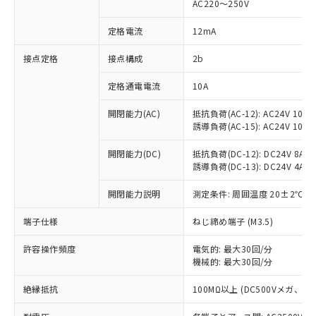
AC220～250V
対応済み：EU RoHS指令（10物質）の
非含有に対応した製品が提供可能な商品で
定格電流
12mA
す。
対応予定：EU RoHS指令（10物質）の非含
接点定格
接点構成
2b
ご利用条件
有に対応した製品に切り替える予定のある
定格通電電流
10A
商品です。
対応予定なし：EU RoHS指令（10物質）の
以下の条件をお読みいただき、同意のうえ
開閉能力(AC)
抵抗負荷(AC-12): AC24V 10A/A
非含有に非対応の商品で、対応品を出す予
誘導負荷(AC-15): AC24V 10A/AC
ご利用ください。
定はありません。
調査・確認中：EU RoHS指令（10物質）の
本サービスは、当社制御機器事業取扱
開閉能力(DC)
抵抗負荷(DC-12): DC24V 8A/DC
※1 中国RoHS○×表
非含有の対応状況を調査中または確認中の
誘導負荷(DC-13): DC24V 4A/DC
商品の当社在庫状況および標準価格
商品です。
(税抜)を提供させていただくもので
「○」：最大均質材料含有率が中国RoHSの
非該当品：ライセンス料など無形物で、有
開閉能力説明
測定条件: 周囲温度 20±2℃、
す。
基準値以下であることを示します。
害物質有無と関係のない商品です。
当社制御機器事業取扱商品の中には、
「×」：最大均質材料含有率が中国RoHSの
仕入先様の事情により、非含有部品として
端子仕様
ねじ締め端子 (M3.5)
本サービスの対象外となる商品もある
基準値を超えていることを示します。
いたものが、含有品と判明した場合などや
当社は、これら貴社製品のうち、外国
ことをご了承ください。
「－」：未確認です。当社販売部門へお問
許容操作頻度
電気的: 最大30回/分
むを得ず変更することがあります。
為替および外国貿易法に定める商品
在庫状況および標準価格照会結果は、
機械的: 最大30回/分
い合わせください。
（以下｢規制貨物等」という）を輸出
記載している更新日時点での社内デー
*EU RoHS指令（10物質）：
または国外への提供する場合は、日本
記
タに基づき作成されるものであり、閲
説明
絶縁抵抗
100MΩ以上 (DC500Vメガ、
鉛(Pb) 1000ppm以下、 水銀(Hg) 1000ppm以下、 カド
*中国RoHS10物質の基準値 (GB/T26572)：
国政府の輸出許可(または役務取引許
号
覧された時点での実際の在庫および標
ミウム(Cd) 100ppm以下、
Pb(鉛) :1000ppm、 Hg(水銀) : 1000ppm、 Cd(カドミウ
可)を取得するなどの必要な手続きを
六価クロム(Cr(Ⅵ)) 1000ppm以下、ポリ臭化ビフェニル
ム) : 100ppm、