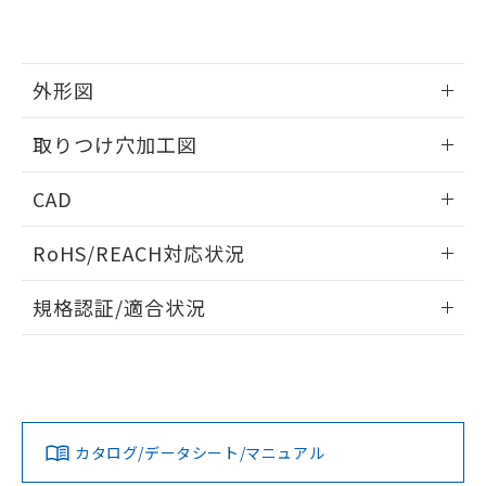
EU RoHS指令（10物質）の非含有証明書
※当社の共同利用者とは、
"個人情報
51物質の非含有証明書（当社基準）
の共同利用に関して"
の「1.共同利
※本証明書は発行日時点で非含有を証明す
用者の範囲」に記載されている法人を
るもので、過去に遡って非含有を証明する
指します。
外形図
ものではありません。
また、RoHS指令のフタル酸エステル類４
情報更新：2026/05/21
取りつけ穴加工図
物質の対応では、対応完了までの期間は出
荷製品に未対応品が混在することから備考
情報更新：2026/05/21
欄に対応日を記載しておりました。
CAD
既に当社にて対応品への在庫切替を完了
していることから、特段のことがない限
ログイン/会員登録いただくと、CADデータをダウンロー
RoHS/REACH対応状況
り、2022年1月12日より割愛しておりま
ドすることができます。
す。
情報更新：2026/7/29
規格認証/適合状況
ログイン/会員登録
EU RoHS
注意事項・凡例
UL認証
CSA認証
CEマーキング
Yes
Yes
Yes
対応状況
対応予定月
※1
※2
ダウンロードデータをご利用いただく前に、以下を必ずお読
みください。
カタログ/データシート/マニュアル
対応済み
ソフトウェアの使用条件
LR型式承認
DNV型式承認
BV型式承認
KR型式承