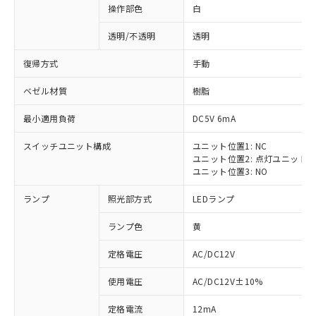
操作部色
白
透明/不透明
透明
復帰方式
手動
ベゼル材質
樹脂
最小適用負荷
DC5V 6mA
スイッチユニット構成
ユニット位置1: NC
ユニット位置2: 点灯ユニット
ユニット位置3: NO
ランプ
照光部方式
LEDランプ
ランプ色
黄
定格電圧
AC/DC12V
使用電圧
AC/DC12V±10%
定格電流
12mA