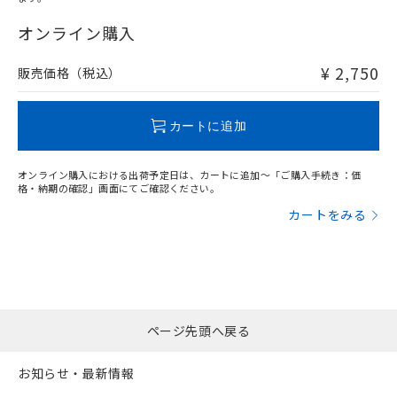
"対応済み"や非含有の記載がされた商品であっても、流通
在庫等で未対応品が混在する可能性があります。
オンライン購入
非含有品が必要な際は、弊社営業部門もしくは販売店へお
問い合わせください。
¥ 2,750
販売価格（税込）
この製品のRoHS/REACH対応状況ページへ
カートに追加
オンライン購入における出荷予定日は、カートに追加～「ご購入手続き：価
格・納期の確認」画面にてご確認ください。
カートをみる
ページ先頭へ戻る
お知らせ・最新情報