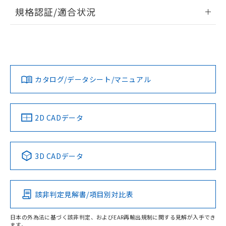
情報更新：2026/7/29
規格認証/適合状況
ログイン/会員登録
EU RoHS
注意事項・凡例
UL認証
CSA認証
CEマーキング
Yes
Yes
Yes
対応状況
対応予定月
※1
※2
ダウンロードデータをご利用いただく前に、以下を必ずお読
みください。
カタログ/データシート/マニュアル
対応済み
ソフトウェアの使用条件
LR型式承認
DNV型式承認
BV型式承認
KR型式承
（イギリス
（ノルウェー
（フランス
（韓国
船舶規格）
船舶規格）
船舶規格）
船舶規格
中国 RoHS
注意事項・凡例
2D CADデータ
No
No
No
No
中国 RoHS表
※1 ※2
3D CADデータ
この製品の規格認証/適合状況ページへ
Pb
Hg
Cd
Cr(VI)
その他の認証はこちらのページからご検索ください
該非判定見解書/項目別対比表
X
O
O
O
日本の外為法に基づく該非判定、およびEAR再輸出規制に関する見解が入手でき
ます。