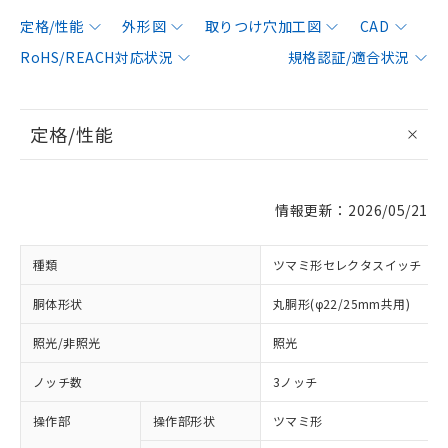
定格/性能
外形図
取りつけ穴加工図
CAD
RoHS/REACH対応状況
規格認証/適合状況
定格/性能
情報更新：2026/05/21
種類
ツマミ形セレクタスイッチ
胴体形状
丸胴形(φ22/25mm共用)
照光/非照光
照光
ノッチ数
3ノッチ
操作部
操作部形状
ツマミ形