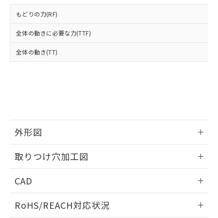
登録された部品リストについて、当社
および当社の共同利用者が、当社の製
もどりの力(RF)
下記の非含有証明書をダウンロードするこ
品・サービスに関するお客様との取
とができます。
合意する
キャンセル
引・商談に必要な範囲で利用すること
全体の動きに必要な力(TTF)
をご了承ください。
EU RoHS指令（10物質）の非含有証明書
全体の動き(TT)
※当社の共同利用者とは、
"個人情報
51物質の非含有証明書（当社基準）
の共同利用に関して"
の「1.共同利
※本証明書は発行日時点で非含有を証明す
用者の範囲」に記載されている法人を
るもので、過去に遡って非含有を証明する
指します。
ものではありません。
また、RoHS指令のフタル酸エステル類４
物質の対応では、対応完了までの期間は出
荷製品に未対応品が混在することから備考
外形図
欄に対応日を記載しておりました。
既に当社にて対応品への在庫切替を完了
情報更新：2026/05/21
していることから、特段のことがない限
取りつけ穴加工図
り、2022年1月12日より割愛しておりま
す。
情報更新：2026/05/21
CAD
ログイン/会員登録いただくと、CADデータをダウンロー
RoHS/REACH対応状況
ドすることができます。