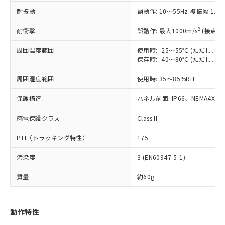
むを得ず変更することがあります。
為替および外国貿易法に定める商品
在庫状況および標準価格照会結果は、
い合わせください。
耐振動
誤動作: 10～55Hz 複振幅 1.
（以下｢規制貨物等」という）を輸出
記載している更新日時点での社内デー
*EU RoHS指令（10物質）：
または国外への提供する場合は、日本
記
タに基づき作成されるものであり、閲
説明
鉛(Pb) 1000ppm以下、 水銀(Hg) 1000ppm以下、 カド
2
耐衝撃
誤動作: 最大1000m/s
(接点開
*中国RoHS10物質の基準値 (GB/T26572)：
国政府の輸出許可(または役務取引許
号
覧された時点での実際の在庫および標
ミウム(Cd) 100ppm以下、
Pb(鉛) :1000ppm、 Hg(水銀) : 1000ppm、 Cd(カドミウ
可)を取得するなどの必要な手続きを
六価クロム(Cr(Ⅵ)) 1000ppm以下、ポリ臭化ビフェニル
ム) : 100ppm、
準価格とは異なる場合があることをご
周囲温度範囲
使用時: -25～55℃ (ただし
類(PBB) 1000ppm以下、ポリ臭化ジフェニルエーテル類
Cr(Ⅵ)(六価クロム) : 1000ppm、 PBBs(ポリ臭化ビフェ
とります。
了承ください。
保存時: -40～80℃ (ただし
(PBDE) 1000ppm以下、フタル酸ビス(2-エチルヘキシ
○
一定数以上の在庫あり
ニル類) : 1000ppm、 PBDEs(ポリ臭化ジフェニルエーテ
当社は規制貨物を破棄する場合は、完
ル) (DEHP)(別名：DOP) 1000ppm以下、フタル酸ブチ
正式な納期状況および標準価格はお客
ル類) : 1000ppm、
ルベンジル（BBP） 1000ppm以下、フタル酸ジブチル
全に破砕するなど、違法に輸出されな
DBP(フタル酸ジブチル) : 1000ppm、 DIBP(フタル酸ジ
周囲湿度範囲
様のお取引先、またはお客様担当のオ
使用時: 35～85%RH
（DBP） 1000ppm以下、フタル酸ジイソブチル
イソブチル) : 1000ppm、 BBP(フタル酸ブチルベンジ
△
一定数には満たないが在庫あり
いよう必要な手段を講じます。
ムロン制御機器販売店・当社販売員に
(DIBP) 1000ppm以下
ル) : 1000ppm、
当社は貴社製品を、核兵器、ミサイ
但し、RoHS指令で産業用監視および制御機器に対する
保護構造
パネル前面: IP66、NEMA4X, N
DEHP(フタル酸ビス(2-エチルヘキシル)) : 1000ppm
ご相談ください。
適用除外項目は除く。
ル、化学兵器、生物兵器またはその他
－
在庫なし(最新の在庫状況につ
オムロン制御機器販売店や当社販売拠
フタル酸エステル類の４物質については閾値を超える意
感電保護クラス
武器並びにこれらの製造装置等に一切
Class II
いては、お客様のお取引先、ま
図的な使用がないことを確認しています。
点は「
販売ネットワーク
」をご確認
※2 環境保護使用期限
使用いたしません。
たはお客様担当のオムロン制御
ください。
PTI（トラッキング特性）
175
当社は、貴社製品を第三者に販売する
機器販売店・当社販売員にご確
在庫状況および標準価格結果を当社の
※2 対応予定月
「ｅ」：有害物質（10物質）のすべてが基
場合は、上記1、2および3の内容を当
認ください)
事前の承諾なく第三者に漏洩または開
汚染度
3 (EN60947-5-1)
準値以下であることを示します。
該第三者に通知します。また当社は、
示しないようお願いします。
部品在庫の切り替え状況などにより、予定
「10」：通常の使用状況下において有害物
販売先および販売に係わる関係者が違
マイパーツ機能（部品リスト作成サー
空
受注生産機種、また在庫状況の
質量
約60g
月が前後することがあります。
質が外部に漏えいし、環境に深刻な影響を
法に輸出するおそれがある場合は、取
ビス）をご利用いただくには、I-Web
白
情報を公開していない機種
及ぼさない年数を意味します。
り引きをいたしません。
メンバーズにご登録されている必要が
「－」：未確認です。当社販売部門へお問
あります。
動作特性
い合わせください。
お客様が当ウェブサイト上で当社にご
※3 非含有証明書ダウンロード