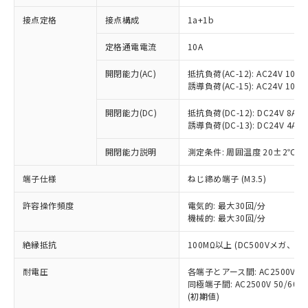
接点定格
接点構成
1a+1b
※1 対応状況
定格通電電流
10A
開閉能力(AC)
抵抗負荷(AC-12): AC24V 10A/A
対応済み：EU RoHS指令（10物質）の
誘導負荷(AC-15): AC24V 10A/AC
非含有に対応した製品が提供可能な商品で
す。
開閉能力(DC)
抵抗負荷(DC-12): DC24V 8A/DC
対応予定：EU RoHS指令（10物質）の非含
誘導負荷(DC-13): DC24V 4A/DC
ご利用条件
有に対応した製品に切り替える予定のある
商品です。
開閉能力説明
測定条件: 周囲温度 20±2℃、
対応予定なし：EU RoHS指令（10物質）の
以下の条件をお読みいただき、同意のうえ
非含有に非対応の商品で、対応品を出す予
端子仕様
ねじ締め端子 (M3.5)
ご利用ください。
定はありません。
許容操作頻度
電気的: 最大30回/分
調査・確認中：EU RoHS指令（10物質）の
本サービスは、当社制御機器事業取扱
機械的: 最大30回/分
※1 中国RoHS○×表
非含有の対応状況を調査中または確認中の
商品の当社在庫状況および標準価格
商品です。
(税抜)を提供させていただくもので
絶縁抵抗
100MΩ以上 (DC500Vメガ、
「○」：最大均質材料含有率が中国RoHSの
非該当品：ライセンス料など無形物で、有
す。
基準値以下であることを示します。
害物質有無と関係のない商品です。
耐電圧
当社制御機器事業取扱商品の中には、
各端子とアース間: AC2500V 50/
「×」：最大均質材料含有率が中国RoHSの
仕入先様の事情により、非含有部品として
同極端子間: AC2500V 50/60
本サービスの対象外となる商品もある
基準値を超えていることを示します。
いたものが、含有品と判明した場合などや
当社は、これら貴社製品のうち、外国
(初期値)
ことをご了承ください。
「－」：未確認です。当社販売部門へお問