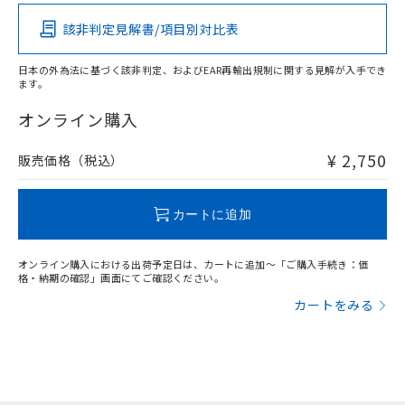
その他の認証はこちらのページからご検索ください
該非判定見解書/項目別対比表
O
O
O
O
日本の外為法に基づく該非判定、およびEAR再輸出規制に関する見解が入手でき
ます。
"対応済み"や非含有の記載がされた商品であっても、流通
在庫等で未対応品が混在する可能性があります。
オンライン購入
非含有品が必要な際は、弊社営業部門もしくは販売店へお
問い合わせください。
¥ 2,750
販売価格（税込）
この製品のRoHS/REACH対応状況ページへ
カートに追加
オンライン購入における出荷予定日は、カートに追加～「ご購入手続き：価
格・納期の確認」画面にてご確認ください。
カートをみる