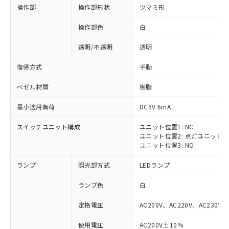
操作部
操作部形状
ツマミ形
操作部色
白
透明/不透明
透明
復帰方式
手動
ベゼル材質
樹脂
最小適用負荷
DC5V 6mA
スイッチユニット構成
ユニット位置1: NC
ユニット位置2: 点灯ユニット
ユニット位置3: NO
ランプ
照光部方式
LEDランプ
ランプ色
白
定格電圧
AC200V、AC220V、AC230V、
使用電圧
AC200V±10%