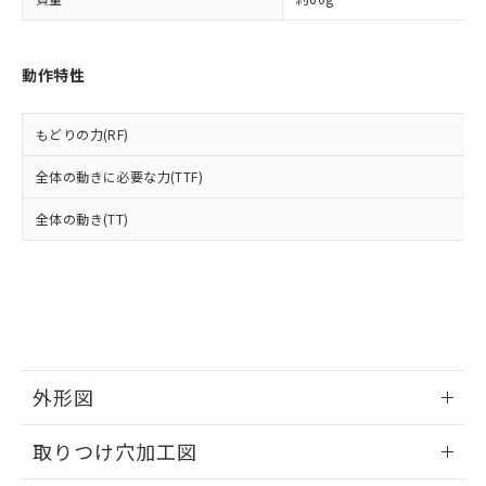
「－」：未確認です。当社販売部門へお問
あります。
い合わせください。
お客様が当ウェブサイト上で当社にご
※3 非含有証明書ダウンロード
登録された部品リストについて、当社
動作特性
および当社の共同利用者が、当社の製
下記の非含有証明書をダウンロードするこ
品・サービスに関するお客様との取
とができます。
合意する
キャンセル
引・商談に必要な範囲で利用すること
もどりの力(RF)
をご了承ください。
EU RoHS指令（10物質）の非含有証明書
※当社の共同利用者とは、
"個人情報
全体の動きに必要な力(TTF)
51物質の非含有証明書（当社基準）
の共同利用に関して"
の「1.共同利
※本証明書は発行日時点で非含有を証明す
用者の範囲」に記載されている法人を
全体の動き(TT)
るもので、過去に遡って非含有を証明する
指します。
ものではありません。
また、RoHS指令のフタル酸エステル類４
物質の対応では、対応完了までの期間は出
荷製品に未対応品が混在することから備考
欄に対応日を記載しておりました。
既に当社にて対応品への在庫切替を完了
していることから、特段のことがない限
外形図
り、2022年1月12日より割愛しておりま
す。
情報更新：2026/05/21
取りつけ穴加工図