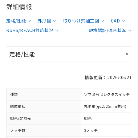
詳細情報
定格/性能
外形図
取りつけ穴加工図
CAD
RoHS/REACH対応状況
規格認証/適合状況
定格/性能
情報更新：2026/05/21
種類
ツマミ形セレクタスイッチ
胴体形状
丸胴形(φ22/25mm共用)
照光/非照光
照光
ノッチ数
3ノッチ