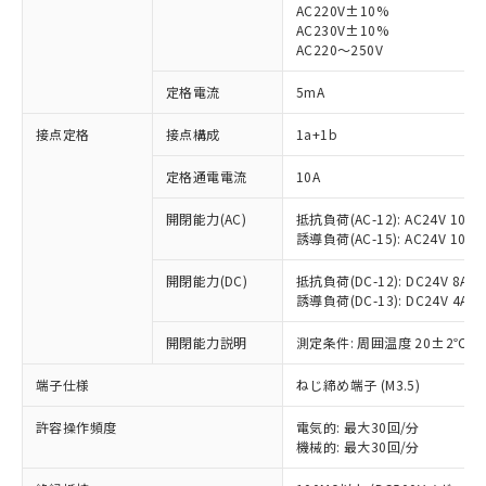
AC220V±10%
AC230V±10%
AC220～250V
定格電流
5mA
※1 対応状況
接点定格
接点構成
1a+1b
対応済み：EU RoHS指令（10物質）の
定格通電電流
10A
非含有に対応した製品が提供可能な商品で
す。
開閉能力(AC)
抵抗負荷(AC-12): AC24V 10A/A
誘導負荷(AC-15): AC24V 10A/AC
対応予定：EU RoHS指令（10物質）の非含
ご利用条件
有に対応した製品に切り替える予定のある
開閉能力(DC)
抵抗負荷(DC-12): DC24V 8A/DC
商品です。
誘導負荷(DC-13): DC24V 4A/DC
対応予定なし：EU RoHS指令（10物質）の
以下の条件をお読みいただき、同意のうえ
非含有に非対応の商品で、対応品を出す予
開閉能力説明
測定条件: 周囲温度 20±2℃、
ご利用ください。
定はありません。
調査・確認中：EU RoHS指令（10物質）の
端子仕様
ねじ締め端子 (M3.5)
本サービスは、当社制御機器事業取扱
※1 中国RoHS○×表
非含有の対応状況を調査中または確認中の
商品の当社在庫状況および標準価格
商品です。
許容操作頻度
電気的: 最大30回/分
(税抜)を提供させていただくもので
「○」：最大均質材料含有率が中国RoHSの
非該当品：ライセンス料など無形物で、有
機械的: 最大30回/分
す。
基準値以下であることを示します。
害物質有無と関係のない商品です。
当社制御機器事業取扱商品の中には、