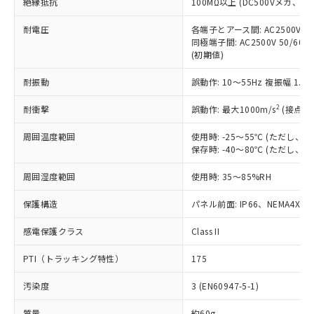
「×」：最大均質材料含有率が中国RoHSの
絶縁抵抗
100MΩ以上 (DC500Vメガ、
仕入先様の事情により、非含有部品として
本サービスの対象外となる商品もある
基準値を超えていることを示します。
いたものが、含有品と判明した場合などや
当社は、これら貴社製品のうち、外国
ことをご了承ください。
耐電圧
各端子とアース間: AC2500V 50/
「－」：未確認です。当社販売部門へお問
むを得ず変更することがあります。
為替および外国貿易法に定める商品
在庫状況および標準価格照会結果は、
同極端子間: AC2500V 50/60
い合わせください。
（以下｢規制貨物等」という）を輸出
(初期値)
記載している更新日時点での社内デー
*EU RoHS指令（10物質）：
または国外への提供する場合は、日本
記
タに基づき作成されるものであり、閲
説明
鉛(Pb) 1000ppm以下、 水銀(Hg) 1000ppm以下、 カド
*中国RoHS10物質の基準値 (GB/T26572)：
国政府の輸出許可(または役務取引許
耐振動
誤動作: 10～55Hz 複振幅 1.
号
覧された時点での実際の在庫および標
ミウム(Cd) 100ppm以下、
Pb(鉛) :1000ppm、 Hg(水銀) : 1000ppm、 Cd(カドミウ
可)を取得するなどの必要な手続きを
六価クロム(Cr(Ⅵ)) 1000ppm以下、ポリ臭化ビフェニル
ム) : 100ppm、
準価格とは異なる場合があることをご
類(PBB) 1000ppm以下、ポリ臭化ジフェニルエーテル類
Cr(Ⅵ)(六価クロム) : 1000ppm、 PBBs(ポリ臭化ビフェ
2
耐衝撃
誤動作: 最大1000m/s
(接点開
とります。
了承ください。
(PBDE) 1000ppm以下、フタル酸ビス(2-エチルヘキシ
○
一定数以上の在庫あり
ニル類) : 1000ppm、 PBDEs(ポリ臭化ジフェニルエーテ
当社は規制貨物を破棄する場合は、完
ル) (DEHP)(別名：DOP) 1000ppm以下、フタル酸ブチ
正式な納期状況および標準価格はお客
ル類) : 1000ppm、
周囲温度範囲
使用時: -25～55℃ (ただし
ルベンジル（BBP） 1000ppm以下、フタル酸ジブチル
全に破砕するなど、違法に輸出されな
DBP(フタル酸ジブチル) : 1000ppm、 DIBP(フタル酸ジ
様のお取引先、またはお客様担当のオ
（DBP） 1000ppm以下、フタル酸ジイソブチル
保存時: -40～80℃ (ただし
イソブチル) : 1000ppm、 BBP(フタル酸ブチルベンジ
△
一定数には満たないが在庫あり
いよう必要な手段を講じます。
ムロン制御機器販売店・当社販売員に
(DIBP) 1000ppm以下
ル) : 1000ppm、
当社は貴社製品を、核兵器、ミサイ
但し、RoHS指令で産業用監視および制御機器に対する
DEHP(フタル酸ビス(2-エチルヘキシル)) : 1000ppm
ご相談ください。
周囲湿度範囲
使用時: 35～85%RH
適用除外項目は除く。
ル、化学兵器、生物兵器またはその他
－
在庫なし(最新の在庫状況につ
オムロン制御機器販売店や当社販売拠
フタル酸エステル類の４物質については閾値を超える意
武器並びにこれらの製造装置等に一切
いては、お客様のお取引先、ま
図的な使用がないことを確認しています。
点は「
販売ネットワーク
」をご確認
保護構造
パネル前面: IP66、NEMA4X, N
※2 環境保護使用期限
使用いたしません。
たはお客様担当のオムロン制御
ください。
当社は、貴社製品を第三者に販売する
機器販売店・当社販売員にご確
感電保護クラス
Class II
在庫状況および標準価格結果を当社の
※2 対応予定月
「ｅ」：有害物質（10物質）のすべてが基
場合は、上記1、2および3の内容を当
認ください)
事前の承諾なく第三者に漏洩または開
準値以下であることを示します。
該第三者に通知します。また当社は、
PTI（トラッキング特性）
175
示しないようお願いします。
部品在庫の切り替え状況などにより、予定
「10」：通常の使用状況下において有害物
販売先および販売に係わる関係者が違
マイパーツ機能（部品リスト作成サー
空
受注生産機種、また在庫状況の
月が前後することがあります。
質が外部に漏えいし、環境に深刻な影響を
汚染度
3 (EN60947-5-1)
法に輸出するおそれがある場合は、取
ビス）をご利用いただくには、I-Web
白
情報を公開していない機種
及ぼさない年数を意味します。
り引きをいたしません。
メンバーズにご登録されている必要が
質量
約60g