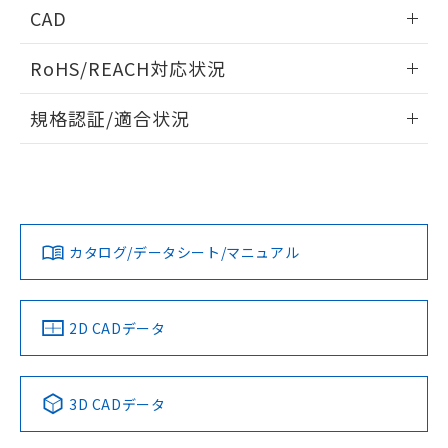
情報更新：2026/05/21
CAD
ログイン/会員登録いただくと、CADデータをダウンロー
RoHS/REACH対応状況
ドすることができます。
情報更新：2026/7/29
規格認証/適合状況
ログイン/会員登録
EU RoHS
注意事項・凡例
UL認証
CSA認証
CEマーキング
Yes
Yes
Yes
対応状況
対応予定月
※1
※2
ダウンロードデータをご利用いただく前に、以下を必ずお読
みください。
カタログ/データシート/マニュアル
対応済み
ソフトウェアの使用条件
LR型式承認
DNV型式承認
BV型式承認
KR型式承
（イギリス
（ノルウェー
（フランス
（韓国
船舶規格）
船舶規格）
船舶規格）
船舶規格
中国 RoHS
注意事項・凡例
2D CADデータ
No
No
No
No
中国 RoHS表
※1 ※2
3D CADデータ
この製品の規格認証/適合状況ページへ
Pb
Hg
Cd
Cr(VI)