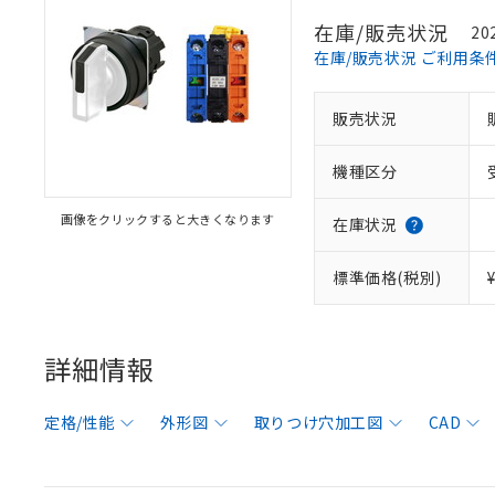
在庫/販売状況
20
在庫/販売状況 ご利用条
販売状況
機種区分
画像をクリックすると大きくなります
在庫状況
標準価格(税別)
詳細情報
定格/性能
外形図
取りつけ穴加工図
CAD