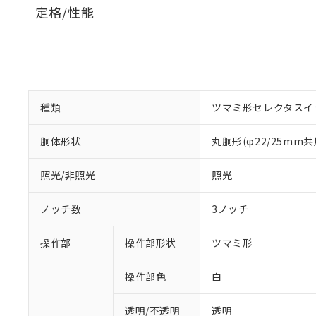
定格/性能
種類
ツマミ形セレクタスイ
胴体形状
丸胴形(φ22/25mm共
照光/非照光
照光
ノッチ数
3ノッチ
操作部
操作部形状
ツマミ形
操作部色
白
透明/不透明
透明