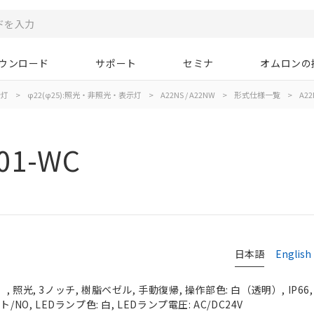
ウンロード
サポート
セミナ
オムロンの
示灯
>
φ22(φ25):照光・非照光・表示灯
>
A22NS / A22NW
>
形式仕様一覧
>
A22
01-WC
日本語
English
 照光, 3ノッチ, 樹脂ベゼル, 手動復帰, 操作部色: 白（透明）, IP66
NO, LEDランプ色: 白, LEDランプ電圧: AC/DC24V