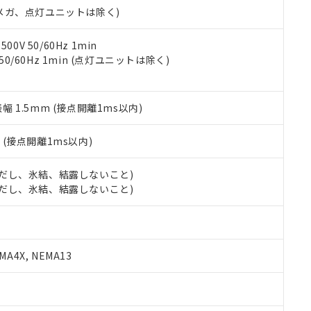
ェブサイト上で当社にご登録された部品リストについて、当社およ
書ダウンロード
す。当社販売部門へお問い合わせください。
00Vメガ、点灯ユニットは除く)
品・サービスに関するお客様との取引・商談に必要な範囲で利用す
合意する
キャンセル
書をダウンロードすることができます。
利用者とは、
"個人情報の共同利用に関して"
の「1.共同利用者の
0V 50/60Hz 1min
します。
 50/60Hz 1min (点灯ユニットは除く)
10物質）の非含有証明書
明書（当社基準）
日時点で非含有を証明するもので、過去に遡って非含有を証明するも
令のフタル酸エステル類４物質の対応では、対応完了までの期間は出
振幅 1.5mm (接点開離1ms以内)
備考欄に対応日を記載しておりました。
品への在庫切替を完了していることから、特段のことがない限り、20
2
(接点開離1ms以内)
す。
 (ただし、氷結、結露しないこと)
 (ただし、氷結、結露しないこと)
A4X, NEMA13