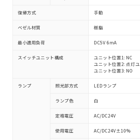
復帰方式
手動
ベゼル材質
樹脂
最小適用負荷
DC5V 6mA
スイッチユニット構成
ユニット位置1: NC
ユニット位置2: 点灯
ユニット位置3: NO
ランプ
照光部方式
LEDランプ
ランプ色
白
定格電圧
AC/DC24V
※1 対応状況
使用電圧
AC/DC24V±10%