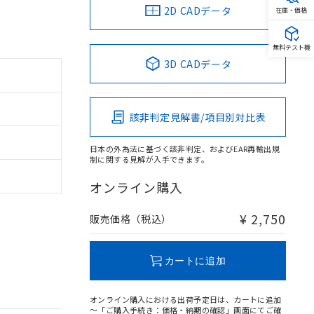
2D CADデータ
在庫・価格
無料テスト機
3D CADデータ
該非判定見解書/項目別対比表
日本の外為法に基づく該非判定、およびEAR再輸出規
制に関する見解が入手できます。
オンライン購入
¥ 2,750
販売価格（税込）
カートに追加
オンライン購入における出荷予定日は、カートに追加
～「ご購入手続き：価格・納期の確認」画面にてご確