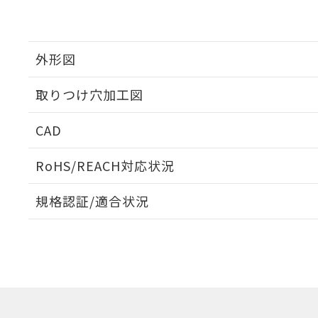
外形図
取りつけ穴加工図
CAD
ログイン/会員登録いただくと、CADデータをダウンロ
RoHS/REACH対応状況
規格認証/適合状況
EU RoHS
注意事項・凡例
UL認証
CSA認証
CEマーキング
ダウンロードデータをご利用いただく前に、以下を必ずお読
Yes
Yes
Yes
対応状況
対応予定月
※1
※2
ソフトウェアの使用条件
対応済み