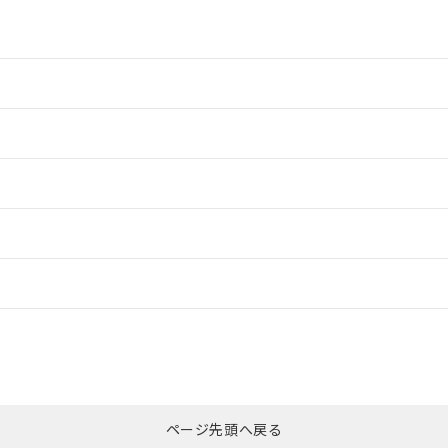
情報更新：2
情報更新：2
ードすることができます。
情報更新：
ログイン/会員登録
CCC認証
電波法
みください。
Yes
N/A
非含有証明書
※3
ページ先頭へ戻る
ダウンロードはこちら