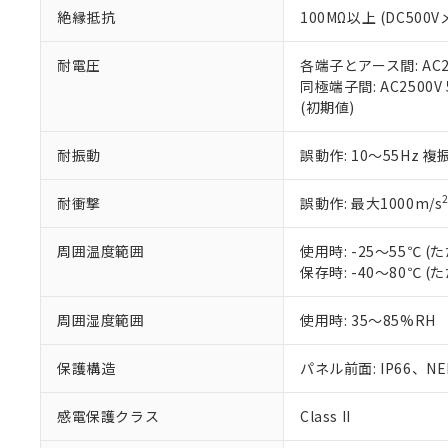
お客様が当ウ
※3 非含有証明
「－」：未確認で
白
絶縁抵抗
100MΩ以上 (DC5
が、当社の製
さい。
下記の非含有証明
※当社の共同
耐電圧
各端子とアース間: AC250
いる法人を指
同極端子間: AC2500V
EU RoHS指令（
(初期値)
51物質の非含有証
※本証明書は発行
また、RoHS指
耐振動
誤動作: 10～55Hz 複
混在することから
既に当社にて対応
耐衝撃
誤動作: 最大1000m/s
り割愛しておりま
周囲温度範囲
使用時: -25～55℃
保存時: -40～80℃
周囲湿度範囲
使用時: 35～85%RH
保護構造
パネル前面: IP66、NEM
感電保護クラス
Class II