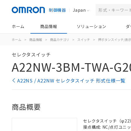
制御機器
Japan
ホーム
商品情報
ソリューション
ダ
ホーム
>
商品情報
>
商品カテゴリ
>
スイッチ
>
押ボタンスイッチ/表
セレクタスイッチ
A22NW-3BM-TWA-G2
A22NS / A22NW セレクタスイッチ 形式仕様一覧
商品概要
セレクタスイッチ（φ22）,
接点構成: NC/点灯ユニット/