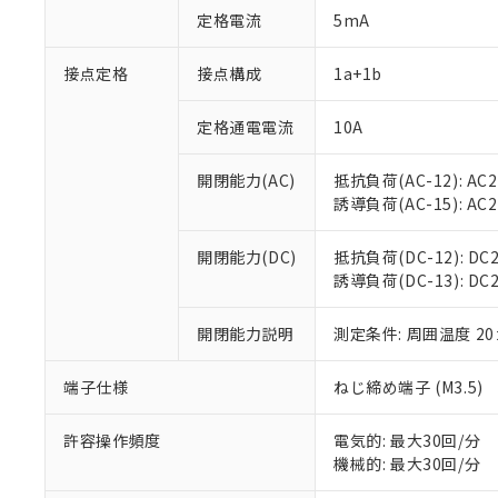
対応済み：EU
定格電流
5mA
対応予定：EU R
対応予定なし：EU
接点定格
接点構成
1a+1b
調査・確認中：EU
ご利用条件
非該当品：ライセ
※1 中国RoHS
仕入先様の事情に
定格通電電流
10A
があります。
以下の条件をお読
「○」：最大均質
開閉能力(AC)
抵抗負荷(AC-12): AC24
「×」：最大均質
本サービスは
当社は、これ
*EU RoHS指令（10物
誘導負荷(AC-15): AC24V
「－」：未確認で
鉛(Pb) 1000ppm以下、
くものです。
う）を輸出ま
記
説明
六価クロム(Cr(Ⅵ)) 1
当社制御機器
などの必要な
フタル酸ビス(2-エチルヘ
号
開閉能力(DC)
抵抗負荷(DC-12): DC24
*中国RoHS10物質の基準値 
ル（DBP） 1000ppm
在庫状況およ
当社は規制貨
Pb(鉛) :1000ppm、 Hg
誘導負荷(DC-13): DC24
但し、RoHS指令で産
のであり、閲
ます。
Cr(Ⅵ)(六価クロム) : 
フタル酸エステル類の４
○
一定数以
DBP(フタル酸ジブチル) :
い。
当社は貴社製
DEHP(フタル酸ビス(2-エ
開閉能力説明
測定条件: 周囲温度 2
正式な納期状
置等に一切使
当社販売員に
※2 対応予定月
△
一定数に
当社は、貴社
オムロン制御
また当社は、
端子仕様
ねじ締め端子 (M3.5)
※2 環境保護使
在庫状況およ
部品在庫の切り替
たしません。
－
在庫なし
す。
「ｅ」：有害物質
機器販売
許容操作頻度
電気的: 最大30回/分
マイパーツ機
「10」：通常の
機械的: 最大30回/分
ている必要が
味します。
空
受注生産