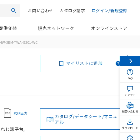
お問い合わせ
カタログ請求
ログイン/新規登録
検索
提供価値
販売ネットワーク
オンラインストア
NW-3BM-TWA-G201-WC
マイリストに追加
FAQ
チャット
お問い合わせ
PDF出力
カタログ/データシート/マニュ
アル
, ねじ端子台,
ダウンロード