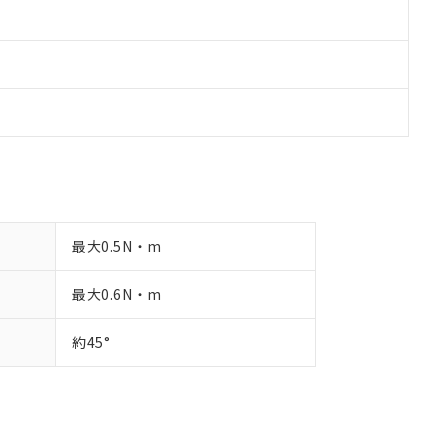
最大0.5N・m
最大0.6N・m
約45°