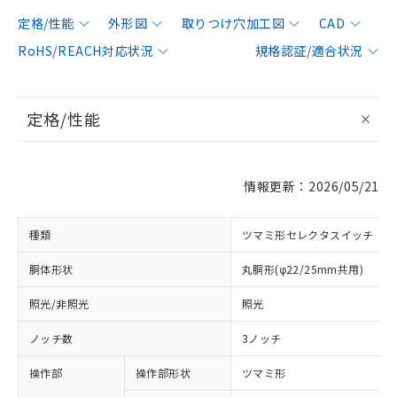
定格/性能
外形図
取りつけ穴加工図
CAD
RoHS/REACH対応状況
規格認証/適合状況
定格/性能
情報更新：2026/05/21
種類
ツマミ形セレクタスイッチ
胴体形状
丸胴形(φ22/25mm共用)
照光/非照光
照光
ノッチ数
3ノッチ
操作部
操作部形状
ツマミ形