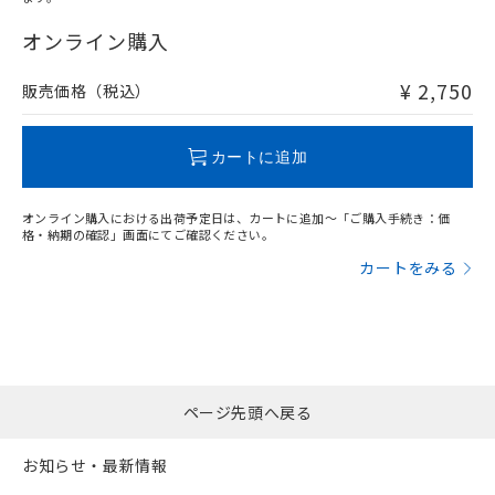
"対応済み"や非含有の記載がされた商品であっても、流通
在庫等で未対応品が混在する可能性があります。
オンライン購入
非含有品が必要な際は、弊社営業部門もしくは販売店へお
問い合わせください。
¥ 2,750
販売価格（税込）
この製品のRoHS/REACH対応状況ページへ
カートに追加
オンライン購入における出荷予定日は、カートに追加～「ご購入手続き：価
格・納期の確認」画面にてご確認ください。
カートをみる
ページ先頭へ戻る
お知らせ・最新情報