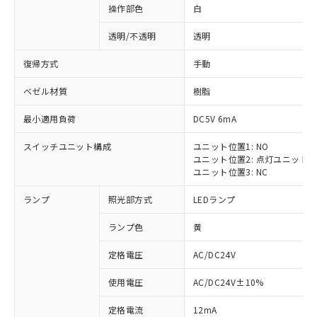
操作部色
白
透明/不透明
透明
復帰方式
手動
ベゼル材質
樹脂
最小適用負荷
DC5V 6mA
スイッチユニット構成
ユニット位置1: NO
ユニット位置2: 点灯ユニット
ユニット位置3: NC
ランプ
照光部方式
LEDランプ
ランプ色
黄
定格電圧
AC/DC24V
使用電圧
AC/DC24V±10%
定格電流
12mA