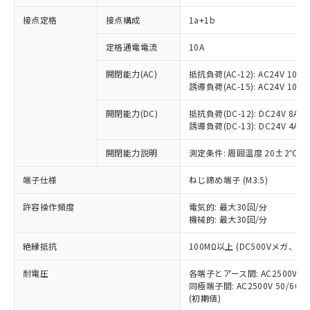
接点定格
接点構成
1a+1b
※1 対応状況
定格通電電流
10A
開閉能力(AC)
抵抗負荷(AC-12): AC24V 10A/A
対応済み：EU RoHS指令（10物質）の
誘導負荷(AC-15): AC24V 10A/AC
非含有に対応した製品が提供可能な商品で
す。
開閉能力(DC)
抵抗負荷(DC-12): DC24V 8A/DC
対応予定：EU RoHS指令（10物質）の非含
誘導負荷(DC-13): DC24V 4A/DC
ご利用条件
有に対応した製品に切り替える予定のある
商品です。
開閉能力説明
測定条件: 周囲温度 20±2℃、
対応予定なし：EU RoHS指令（10物質）の
以下の条件をお読みいただき、同意のうえ
非含有に非対応の商品で、対応品を出す予
端子仕様
ねじ締め端子 (M3.5)
ご利用ください。
定はありません。
許容操作頻度
電気的: 最大30回/分
調査・確認中：EU RoHS指令（10物質）の
本サービスは、当社制御機器事業取扱
機械的: 最大30回/分
※1 中国RoHS○×表
非含有の対応状況を調査中または確認中の
商品の当社在庫状況および標準価格
商品です。
(税抜)を提供させていただくもので
絶縁抵抗
100MΩ以上 (DC500Vメガ、
「○」：最大均質材料含有率が中国RoHSの
非該当品：ライセンス料など無形物で、有
す。
基準値以下であることを示します。
害物質有無と関係のない商品です。
耐電圧
当社制御機器事業取扱商品の中には、
各端子とアース間: AC2500V 50/
「×」：最大均質材料含有率が中国RoHSの
仕入先様の事情により、非含有部品として
同極端子間: AC2500V 50/60
本サービスの対象外となる商品もある
基準値を超えていることを示します。
いたものが、含有品と判明した場合などや
当社は、これら貴社製品のうち、外国
(初期値)
ことをご了承ください。
「－」：未確認です。当社販売部門へお問