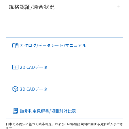
情報更新：2026/7/29
規格認証/適合状況
ログイン/会員登録
EU RoHS
注意事項・凡例
UL認証
CSA認証
CEマーキング
Yes
Yes
Yes
対応状況
対応予定月
※1
※2
ダウンロードデータをご利用いただく前に、以下を必ずお読
みください。
カタログ/データシート/マニュアル
対応済み
ソフトウェアの使用条件
LR型式承認
DNV型式承認
BV型式承認
KR型式承
（イギリス
（ノルウェー
（フランス
（韓国
船舶規格）
船舶規格）
船舶規格）
船舶規格
中国 RoHS
注意事項・凡例
2D CADデータ
No
No
No
No
中国 RoHS表
※1 ※2
3D CADデータ
この製品の規格認証/適合状況ページへ
Pb
Hg
Cd
Cr(VI)
その他の認証はこちらのページからご検索ください
該非判定見解書/項目別対比表
X
O
O
O
日本の外為法に基づく該非判定、およびEAR再輸出規制に関する見解が入手でき
ます。