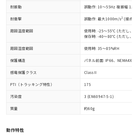
むを得ず変更することがあります。
為替および外国貿易法に定める商品
在庫状況および標準価格照会結果は、
い合わせください。
耐振動
誤動作: 10～55Hz 複振幅 1.
（以下｢規制貨物等」という）を輸出
記載している更新日時点での社内デー
*EU RoHS指令（10物質）：
または国外への提供する場合は、日本
記
タに基づき作成されるものであり、閲
説明
鉛(Pb) 1000ppm以下、 水銀(Hg) 1000ppm以下、 カド
2
耐衝撃
誤動作: 最大1000m/s
(接点開
*中国RoHS10物質の基準値 (GB/T26572)：
国政府の輸出許可(または役務取引許
号
覧された時点での実際の在庫および標
ミウム(Cd) 100ppm以下、
Pb(鉛) :1000ppm、 Hg(水銀) : 1000ppm、 Cd(カドミウ
可)を取得するなどの必要な手続きを
六価クロム(Cr(Ⅵ)) 1000ppm以下、ポリ臭化ビフェニル
ム) : 100ppm、
準価格とは異なる場合があることをご
周囲温度範囲
使用時: -25～55℃ (ただし
類(PBB) 1000ppm以下、ポリ臭化ジフェニルエーテル類
Cr(Ⅵ)(六価クロム) : 1000ppm、 PBBs(ポリ臭化ビフェ
とります。
了承ください。
保存時: -40～80℃ (ただし
(PBDE) 1000ppm以下、フタル酸ビス(2-エチルヘキシ
○
一定数以上の在庫あり
ニル類) : 1000ppm、 PBDEs(ポリ臭化ジフェニルエーテ
当社は規制貨物を破棄する場合は、完
ル) (DEHP)(別名：DOP) 1000ppm以下、フタル酸ブチ
正式な納期状況および標準価格はお客
ル類) : 1000ppm、
ルベンジル（BBP） 1000ppm以下、フタル酸ジブチル
全に破砕するなど、違法に輸出されな
DBP(フタル酸ジブチル) : 1000ppm、 DIBP(フタル酸ジ
周囲湿度範囲
様のお取引先、またはお客様担当のオ
使用時: 35～85%RH
（DBP） 1000ppm以下、フタル酸ジイソブチル
イソブチル) : 1000ppm、 BBP(フタル酸ブチルベンジ
△
一定数には満たないが在庫あり
いよう必要な手段を講じます。
ムロン制御機器販売店・当社販売員に
(DIBP) 1000ppm以下
ル) : 1000ppm、
当社は貴社製品を、核兵器、ミサイ
但し、RoHS指令で産業用監視および制御機器に対する
保護構造
パネル前面: IP66、NEMA4X, N
DEHP(フタル酸ビス(2-エチルヘキシル)) : 1000ppm
ご相談ください。
適用除外項目は除く。
ル、化学兵器、生物兵器またはその他
－
在庫なし(最新の在庫状況につ
オムロン制御機器販売店や当社販売拠
フタル酸エステル類の４物質については閾値を超える意
感電保護クラス
武器並びにこれらの製造装置等に一切
Class II
いては、お客様のお取引先、ま
図的な使用がないことを確認しています。
点は「
販売ネットワーク
」をご確認
※2 環境保護使用期限
使用いたしません。
たはお客様担当のオムロン制御
ください。
PTI（トラッキング特性）
175
当社は、貴社製品を第三者に販売する
機器販売店・当社販売員にご確
在庫状況および標準価格結果を当社の
※2 対応予定月
「ｅ」：有害物質（10物質）のすべてが基
場合は、上記1、2および3の内容を当
認ください)
事前の承諾なく第三者に漏洩または開
汚染度
3 (EN60947-5-1)
準値以下であることを示します。
該第三者に通知します。また当社は、
示しないようお願いします。
部品在庫の切り替え状況などにより、予定
「10」：通常の使用状況下において有害物
販売先および販売に係わる関係者が違
マイパーツ機能（部品リスト作成サー
空
受注生産機種、また在庫状況の
質量
約60g
月が前後することがあります。
質が外部に漏えいし、環境に深刻な影響を
法に輸出するおそれがある場合は、取
ビス）をご利用いただくには、I-Web
白
情報を公開していない機種
及ぼさない年数を意味します。
り引きをいたしません。
メンバーズにご登録されている必要が
「－」：未確認です。当社販売部門へお問
あります。
動作特性
い合わせください。
お客様が当ウェブサイト上で当社にご
※3 非含有証明書ダウンロード