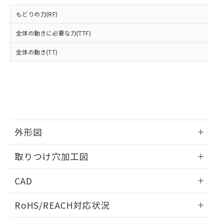
登録された部品リストについて、当社
および当社の共同利用者が、当社の製
もどりの力(RF)
下記の非含有証明書をダウンロードするこ
品・サービスに関するお客様との取
とができます。
合意する
キャンセル
引・商談に必要な範囲で利用すること
全体の動きに必要な力(TTF)
をご了承ください。
EU RoHS指令（10物質）の非含有証明書
全体の動き(TT)
※当社の共同利用者とは、
"個人情報
51物質の非含有証明書（当社基準）
の共同利用に関して"
の「1.共同利
※本証明書は発行日時点で非含有を証明す
用者の範囲」に記載されている法人を
るもので、過去に遡って非含有を証明する
指します。
ものではありません。
また、RoHS指令のフタル酸エステル類４
物質の対応では、対応完了までの期間は出
荷製品に未対応品が混在することから備考
外形図
欄に対応日を記載しておりました。
既に当社にて対応品への在庫切替を完了
情報更新：2026/05/21
していることから、特段のことがない限
取りつけ穴加工図
り、2022年1月12日より割愛しておりま
す。
情報更新：2026/05/21
CAD
ログイン/会員登録いただくと、CADデータをダウンロー
RoHS/REACH対応状況
ドすることができます。