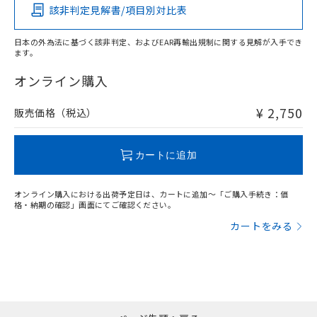
該非判定見解書/項目別対比表
O
O
O
O
日本の外為法に基づく該非判定、およびEAR再輸出規制に関する見解が入手でき
ます。
"対応済み"や非含有の記載がされた商品であっても、流通
在庫等で未対応品が混在する可能性があります。
オンライン購入
非含有品が必要な際は、弊社営業部門もしくは販売店へお
問い合わせください。
¥ 2,750
販売価格（税込）
この製品のRoHS/REACH対応状況ページへ
カートに追加
オンライン購入における出荷予定日は、カートに追加～「ご購入手続き：価
格・納期の確認」画面にてご確認ください。
カートをみる