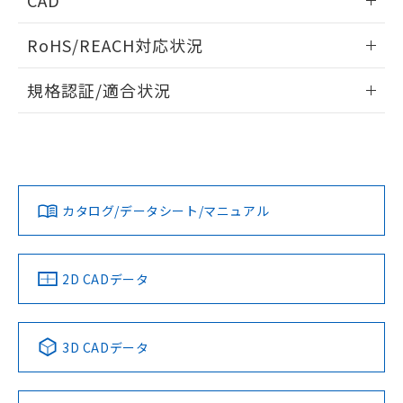
CAD
ログイン/会員登録いただくと、CADデータをダウンロー
RoHS/REACH対応状況
ドすることができます。
情報更新：
規格認証/適合状況
ログイン/会員登録
EU RoHS
注意事項・凡例
UL認証
CSA認証
CEマーキング
Yes
Yes
Yes
対応状況
対応予定月
※1
※2
ダウンロードデータをご利用いただく前に、以下を必ずお読
みください。
カタログ/データシート/マニュアル
対応済み
ソフトウェアの使用条件
LR型式承認
DNV型式承認
BV型式承認
KR型式承
（イギリス
（ノルウェー
（フランス
（韓国
船舶規格）
船舶規格）
船舶規格）
船舶規格
中国 RoHS
注意事項・凡例
2D CADデータ
No
No
No
No
中国 RoHS表
※1 ※2
3D CADデータ
この製品の規格認証/適合状況ページへ
Pb
Hg
Cd
Cr(VI)
その他の認証はこちらのページからご検索ください