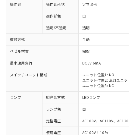
操作部
操作部形状
ツマミ形
操作部色
白
透明/不透明
透明
復帰方式
手動
ベゼル材質
樹脂
最小適用負荷
DC5V 6mA
スイッチユニット構成
ユニット位置1: NO
ユニット位置2: 点灯ユニット
ユニット位置3: NC
ランプ
照光部方式
LEDランプ
ランプ色
白
定格電圧
AC100V、AC110V、AC120V
使用電圧
AC100V±10%