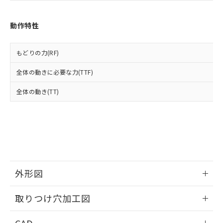
あります。
い合わせください。
お客様が当ウェブサイト上で当社にご
※3 非含有証明書ダウンロード
登録された部品リストについて、当社
動作特性
および当社の共同利用者が、当社の製
下記の非含有証明書をダウンロードするこ
品・サービスに関するお客様との取
とができます。
合意する
キャンセル
引・商談に必要な範囲で利用すること
もどりの力(RF)
をご了承ください。
EU RoHS指令（10物質）の非含有証明書
全体の動きに必要な力(TTF)
※当社の共同利用者とは、
"個人情報
51物質の非含有証明書（当社基準）
の共同利用に関して"
の「1.共同利
※本証明書は発行日時点で非含有を証明す
全体の動き(TT)
用者の範囲」に記載されている法人を
るもので、過去に遡って非含有を証明する
指します。
ものではありません。
また、RoHS指令のフタル酸エステル類４
物質の対応では、対応完了までの期間は出
荷製品に未対応品が混在することから備考
欄に対応日を記載しておりました。
既に当社にて対応品への在庫切替を完了
外形図
していることから、特段のことがない限
り、2022年1月12日より割愛しておりま
情報更新：2026/05/21
す。
取りつけ穴加工図
情報更新：2026/05/21