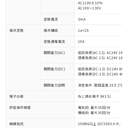
AC110V±10%
AC100～130V
定格電流
5mA
接点定格
接点構成
1a+1b
※1 対応状況
定格通電電流
10A
対応済み：EU RoHS指令（10物質）の
非含有に対応した製品が提供可能な商品で
開閉能力(AC)
抵抗負荷(AC-12): AC24V 10A/A
す。
誘導負荷(AC-15): AC24V 10A/AC
対応予定：EU RoHS指令（10物質）の非含
ご利用条件
有に対応した製品に切り替える予定のある
開閉能力(DC)
抵抗負荷(DC-12): DC24V 8A/DC
商品です。
誘導負荷(DC-13): DC24V 4A/DC
対応予定なし：EU RoHS指令（10物質）の
以下の条件をお読みいただき、同意のうえ
非含有に非対応の商品で、対応品を出す予
開閉能力説明
測定条件: 周囲温度 20±2℃、
ご利用ください。
定はありません。
端子仕様
ねじ締め端子 (M3.5)
調査・確認中：EU RoHS指令（10物質）の
本サービスは、当社制御機器事業取扱
※1 中国RoHS○×表
非含有の対応状況を調査中または確認中の
商品の当社在庫状況および標準価格
許容操作頻度
電気的: 最大30回/分
商品です。
(税抜)を提供させていただくもので
機械的: 最大30回/分
「○」：最大均質材料含有率が中国RoHSの
非該当品：ライセンス料など無形物で、有
す。
基準値以下であることを示します。
害物質有無と関係のない商品です。
絶縁抵抗
100MΩ以上 (DC500Vメガ、
当社制御機器事業取扱商品の中には、
「×」：最大均質材料含有率が中国RoHSの
仕入先様の事情により、非含有部品として