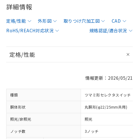
詳細情報
定格/性能
外形図
取りつけ穴加工図
CAD
RoHS/REACH対応状況
規格認証/適合状況
定格/性能
情報更新：2026/05/21
種類
ツマミ形セレクタスイッチ
胴体形状
丸胴形(φ22/25mm共用)
照光/非照光
照光
ノッチ数
3ノッチ