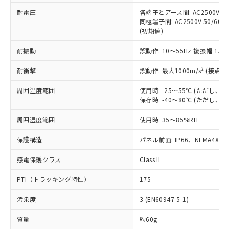
本サービスの対象外となる商品もある
基準値を超えていることを示します。
いたものが、含有品と判明した場合などや
当社は、これら貴社製品のうち、外国
耐電圧
各端子とアース間: AC2500V 50/
ことをご了承ください。
「－」：未確認です。当社販売部門へお問
むを得ず変更することがあります。
同極端子間: AC2500V 50/60
為替および外国貿易法に定める商品
在庫状況および標準価格照会結果は、
い合わせください。
(初期値)
（以下｢規制貨物等」という）を輸出
記載している更新日時点での社内デー
*EU RoHS指令（10物質）：
または国外への提供する場合は、日本
記
タに基づき作成されるものであり、閲
説明
鉛(Pb) 1000ppm以下、 水銀(Hg) 1000ppm以下、 カド
耐振動
誤動作: 10～55Hz 複振幅 1.
*中国RoHS10物質の基準値 (GB/T26572)：
国政府の輸出許可(または役務取引許
号
覧された時点での実際の在庫および標
ミウム(Cd) 100ppm以下、
Pb(鉛) :1000ppm、 Hg(水銀) : 1000ppm、 Cd(カドミウ
可)を取得するなどの必要な手続きを
六価クロム(Cr(Ⅵ)) 1000ppm以下、ポリ臭化ビフェニル
ム) : 100ppm、
準価格とは異なる場合があることをご
2
耐衝撃
誤動作: 最大1000m/s
(接点開
類(PBB) 1000ppm以下、ポリ臭化ジフェニルエーテル類
Cr(Ⅵ)(六価クロム) : 1000ppm、 PBBs(ポリ臭化ビフェ
とります。
了承ください。
(PBDE) 1000ppm以下、フタル酸ビス(2-エチルヘキシ
○
一定数以上の在庫あり
ニル類) : 1000ppm、 PBDEs(ポリ臭化ジフェニルエーテ
当社は規制貨物を破棄する場合は、完
ル) (DEHP)(別名：DOP) 1000ppm以下、フタル酸ブチ
正式な納期状況および標準価格はお客
ル類) : 1000ppm、
周囲温度範囲
使用時: -25～55℃ (ただし
ルベンジル（BBP） 1000ppm以下、フタル酸ジブチル
全に破砕するなど、違法に輸出されな
DBP(フタル酸ジブチル) : 1000ppm、 DIBP(フタル酸ジ
保存時: -40～80℃ (ただし
様のお取引先、またはお客様担当のオ
（DBP） 1000ppm以下、フタル酸ジイソブチル
イソブチル) : 1000ppm、 BBP(フタル酸ブチルベンジ
△
一定数には満たないが在庫あり
いよう必要な手段を講じます。
ムロン制御機器販売店・当社販売員に
(DIBP) 1000ppm以下
ル) : 1000ppm、
当社は貴社製品を、核兵器、ミサイ
但し、RoHS指令で産業用監視および制御機器に対する
周囲湿度範囲
使用時: 35～85%RH
DEHP(フタル酸ビス(2-エチルヘキシル)) : 1000ppm
ご相談ください。
適用除外項目は除く。
ル、化学兵器、生物兵器またはその他
－
在庫なし(最新の在庫状況につ
オムロン制御機器販売店や当社販売拠
フタル酸エステル類の４物質については閾値を超える意
保護構造
パネル前面: IP66、NEMA4X, N
武器並びにこれらの製造装置等に一切
いては、お客様のお取引先、ま
図的な使用がないことを確認しています。
点は「
販売ネットワーク
」をご確認
※2 環境保護使用期限
使用いたしません。
たはお客様担当のオムロン制御
ください。
感電保護クラス
Class II
当社は、貴社製品を第三者に販売する
機器販売店・当社販売員にご確
在庫状況および標準価格結果を当社の
※2 対応予定月
「ｅ」：有害物質（10物質）のすべてが基
場合は、上記1、2および3の内容を当
認ください)
事前の承諾なく第三者に漏洩または開
PTI（トラッキング特性）
175
準値以下であることを示します。
該第三者に通知します。また当社は、
示しないようお願いします。
部品在庫の切り替え状況などにより、予定
「10」：通常の使用状況下において有害物
販売先および販売に係わる関係者が違
マイパーツ機能（部品リスト作成サー
空
受注生産機種、また在庫状況の
汚染度
3 (EN60947-5-1)
月が前後することがあります。
質が外部に漏えいし、環境に深刻な影響を
法に輸出するおそれがある場合は、取
ビス）をご利用いただくには、I-Web
白
情報を公開していない機種
及ぼさない年数を意味します。
り引きをいたしません。
メンバーズにご登録されている必要が
質量
約60g
「－」：未確認です。当社販売部門へお問