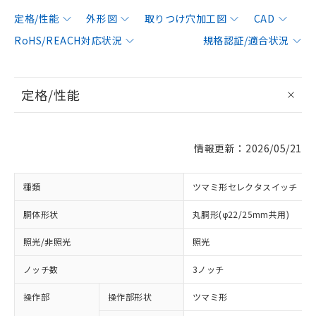
定格/性能
外形図
取りつけ穴加工図
CAD
RoHS/REACH対応状況
規格認証/適合状況
定格/性能
情報更新：2026/05/21
種類
ツマミ形セレクタスイッチ
胴体形状
丸胴形(φ22/25mm共用)
照光/非照光
照光
ノッチ数
3ノッチ
操作部
操作部形状
ツマミ形