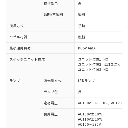
操作部色
白
透明/不透明
透明
復帰方式
手動
ベゼル材質
樹脂
最小適用負荷
DC5V 6mA
スイッチユニット構成
ユニット位置1: NO
ユニット位置2: 点灯ユニット
ユニット位置3: NO
ランプ
照光部方式
LEDランプ
ランプ色
黄
定格電圧
AC100V、AC110V、AC120V
使用電圧
AC100V±10%
※1 対応状況
AC110V±10%
AC100～130V