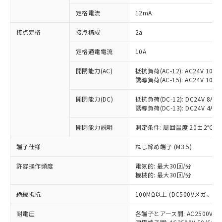
対応済み：EU RoHS指令（10物質）の
定格電流
12mA
非含有に対応した製品が提供可能な商品で
す。
接点定格
接点構成
2a
対応予定：EU RoHS指令（10物質）の非含
ご利用条件
有に対応した製品に切り替える予定のある
定格通電電流
10A
商品です。
対応予定なし：EU RoHS指令（10物質）の
開閉能力(AC)
抵抗負荷(AC-12): AC24V 10A/A
以下の条件をお読みいただき、同意のうえ
非含有に非対応の商品で、対応品を出す予
誘導負荷(AC-15): AC24V 10A/AC
ご利用ください。
定はありません。
調査・確認中：EU RoHS指令（10物質）の
開閉能力(DC)
抵抗負荷(DC-12): DC24V 8A/DC
本サービスは、当社制御機器事業取扱
※1 中国RoHS○×表
誘導負荷(DC-13): DC24V 4A/DC
非含有の対応状況を調査中または確認中の
商品の当社在庫状況および標準価格
商品です。
(税抜)を提供させていただくもので
開閉能力説明
測定条件: 周囲温度 20±2℃、
「○」：最大均質材料含有率が中国RoHSの
非該当品：ライセンス料など無形物で、有
す。
基準値以下であることを示します。
害物質有無と関係のない商品です。
当社制御機器事業取扱商品の中には、
端子仕様
ねじ締め端子 (M3.5)
「×」：最大均質材料含有率が中国RoHSの
仕入先様の事情により、非含有部品として
本サービスの対象外となる商品もある
基準値を超えていることを示します。
いたものが、含有品と判明した場合などや
当社は、これら貴社製品のうち、外国
ことをご了承ください。
許容操作頻度
電気的: 最大30回/分
「－」：未確認です。当社販売部門へお問
むを得ず変更することがあります。
為替および外国貿易法に定める商品
機械的: 最大30回/分
在庫状況および標準価格照会結果は、
い合わせください。
（以下｢規制貨物等」という）を輸出
記載している更新日時点での社内デー
*EU RoHS指令（10物質）：
または国外への提供する場合は、日本
絶縁抵抗
100MΩ以上 (DC500Vメガ、
記
タに基づき作成されるものであり、閲
説明
鉛(Pb) 1000ppm以下、 水銀(Hg) 1000ppm以下、 カド
*中国RoHS10物質の基準値 (GB/T26572)：
国政府の輸出許可(または役務取引許
号
覧された時点での実際の在庫および標
ミウム(Cd) 100ppm以下、
Pb(鉛) :1000ppm、 Hg(水銀) : 1000ppm、 Cd(カドミウ
耐電圧
各端子とアース間: AC2500V 50/
可)を取得するなどの必要な手続きを
六価クロム(Cr(Ⅵ)) 1000ppm以下、ポリ臭化ビフェニル
ム) : 100ppm、
準価格とは異なる場合があることをご