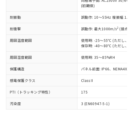
類(PBB) 1000ppm以下、ポリ臭化ジフェニルエーテル類
同極端子間: AC2500V 50/60
Cr(Ⅵ)(六価クロム) : 1000ppm、 PBBs(ポリ臭化ビフェ
とります。
了承ください。
(PBDE) 1000ppm以下、フタル酸ビス(2-エチルヘキシ
○
一定数以上の在庫あり
ニル類) : 1000ppm、 PBDEs(ポリ臭化ジフェニルエーテ
(初期値)
当社は規制貨物を破棄する場合は、完
ル) (DEHP)(別名：DOP) 1000ppm以下、フタル酸ブチ
正式な納期状況および標準価格はお客
ル類) : 1000ppm、
ルベンジル（BBP） 1000ppm以下、フタル酸ジブチル
全に破砕するなど、違法に輸出されな
DBP(フタル酸ジブチル) : 1000ppm、 DIBP(フタル酸ジ
様のお取引先、またはお客様担当のオ
耐振動
誤動作: 10～55Hz 複振幅 1.
（DBP） 1000ppm以下、フタル酸ジイソブチル
イソブチル) : 1000ppm、 BBP(フタル酸ブチルベンジ
△
一定数には満たないが在庫あり
いよう必要な手段を講じます。
ムロン制御機器販売店・当社販売員に
(DIBP) 1000ppm以下
ル) : 1000ppm、
当社は貴社製品を、核兵器、ミサイ
但し、RoHS指令で産業用監視および制御機器に対する
DEHP(フタル酸ビス(2-エチルヘキシル)) : 1000ppm
ご相談ください。
2
耐衝撃
誤動作: 最大1000m/s
(接点開
適用除外項目は除く。
ル、化学兵器、生物兵器またはその他
－
在庫なし(最新の在庫状況につ
オムロン制御機器販売店や当社販売拠
フタル酸エステル類の４物質については閾値を超える意
武器並びにこれらの製造装置等に一切
いては、お客様のお取引先、ま
周囲温度範囲
図的な使用がないことを確認しています。
使用時: -25～55℃ (ただし
点は「
販売ネットワーク
」をご確認
※2 環境保護使用期限
使用いたしません。
保存時: -40～80℃ (ただし
たはお客様担当のオムロン制御
ください。
当社は、貴社製品を第三者に販売する
機器販売店・当社販売員にご確
在庫状況および標準価格結果を当社の
※2 対応予定月
「ｅ」：有害物質（10物質）のすべてが基
周囲湿度範囲
使用時: 35～85%RH
場合は、上記1、2および3の内容を当
認ください)
事前の承諾なく第三者に漏洩または開
準値以下であることを示します。
該第三者に通知します。また当社は、
示しないようお願いします。
保護構造
パネル前面: IP66、NEMA4X, N
部品在庫の切り替え状況などにより、予定
「10」：通常の使用状況下において有害物
販売先および販売に係わる関係者が違
マイパーツ機能（部品リスト作成サー
空
受注生産機種、また在庫状況の
月が前後することがあります。
質が外部に漏えいし、環境に深刻な影響を
法に輸出するおそれがある場合は、取
ビス）をご利用いただくには、I-Web
白
情報を公開していない機種
感電保護クラス
Class II
及ぼさない年数を意味します。
り引きをいたしません。
メンバーズにご登録されている必要が
「－」：未確認です。当社販売部門へお問
あります。
PTI（トラッキング特性）
175
い合わせください。
お客様が当ウェブサイト上で当社にご
※3 非含有証明書ダウンロード
登録された部品リストについて、当社
汚染度
3 (EN60947-5-1)
および当社の共同利用者が、当社の製
下記の非含有証明書をダウンロードするこ
品・サービスに関するお客様との取
とができます。
合意する
キャンセル
引・商談に必要な範囲で利用すること
をご了承ください。
EU RoHS指令（10物質）の非含有証明書