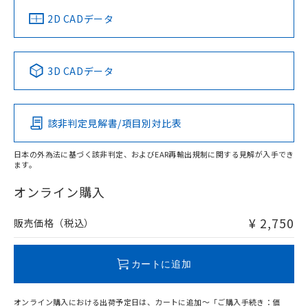
船舶規格）
船舶規格）
船舶規格）
船舶規格
中国 RoHS
注意事項・凡例
2D CADデータ
No
No
No
No
中国 RoHS表
※1 ※2
3D CADデータ
この製品の規格認証/適合状況ページへ
Pb
Hg
Cd
Cr(VI)
その他の認証はこちらのページからご検索ください
該非判定見解書/項目別対比表
O
O
O
O
日本の外為法に基づく該非判定、およびEAR再輸出規制に関する見解が入手でき
ます。
"対応済み"や非含有の記載がされた商品であっても、流通
在庫等で未対応品が混在する可能性があります。
オンライン購入
非含有品が必要な際は、弊社営業部門もしくは販売店へお
問い合わせください。
¥ 2,750
販売価格（税込）
この製品のRoHS/REACH対応状況ページへ
カートに追加
オンライン購入における出荷予定日は、カートに追加～「ご購入手続き：価