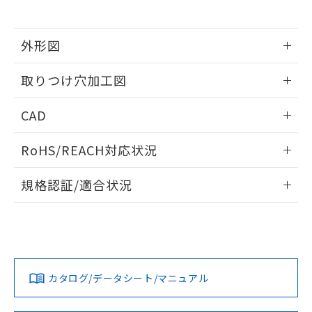
※当社の共同利用者とは、
"個人情報
51物質の非含有証明書（当社基準）
の共同利用に関して"
の「1.共同利
※本証明書は発行日時点で非含有を証明す
用者の範囲」に記載されている法人を
るもので、過去に遡って非含有を証明する
外形図
指します。
ものではありません。
情報更新：2026/05/21
また、RoHS指令のフタル酸エステル類４
取りつけ穴加工図
物質の対応では、対応完了までの期間は出
荷製品に未対応品が混在することから備考
情報更新：2026/05/21
CAD
欄に対応日を記載しておりました。
既に当社にて対応品への在庫切替を完了
ログイン/会員登録いただくと、CADデータをダウンロー
していることから、特段のことがない限
RoHS/REACH対応状況
ドすることができます。
り、2022年1月12日より割愛しておりま
す。
情報更新：2026/7/29
規格認証/適合状況
ログイン/会員登録
EU RoHS
注意事項・凡例
UL認証
CSA認証
CEマーキング
Yes
Yes
Yes
対応状況
対応予定月
※1
※2
ダウンロードデータをご利用いただく前に、以下を必ずお読
みください。
カタログ/データシート/マニュアル
対応済み
ソフトウェアの使用条件
LR型式承認
DNV型式承認
BV型式承認
KR型式承
（イギリス
（ノルウェー
（フランス
（韓国