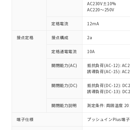
仕入先様の事情に
AC230V±10%
があります。
以下の条件をお読
AC220～250V
「○」：最大均質
「×」：最大均質
本サービスは
当社は、これ
*EU RoHS指令（10物
定格電流
12mA
「－」：未確認で
鉛(Pb) 1000ppm以下、
くものです。
う）を輸出ま
記
説明
六価クロム(Cr(Ⅵ)) 1
当社制御機器
などの必要な
フタル酸ビス(2-エチルヘ
号
*中国RoHS10物質の基準値 
接点定格
接点構成
2a
ル（DBP） 1000ppm
在庫状況およ
当社は規制貨
Pb(鉛) :1000ppm、 Hg
但し、RoHS指令で産
のであり、閲
ます。
Cr(Ⅵ)(六価クロム) : 
フタル酸エステル類の４
○
一定数以
DBP(フタル酸ジブチル) :
い。
当社は貴社製
定格通電電流
10A
DEHP(フタル酸ビス(2-エ
正式な納期状
置等に一切使
当社販売員に
※2 対応予定月
△
一定数に
当社は、貴社
開閉能力(AC)
抵抗負荷(AC-12): AC24
オムロン制御
また当社は、
※2 環境保護使
誘導負荷(AC-15): AC24V
在庫状況およ
部品在庫の切り替
たしません。
－
在庫なし
す。
「ｅ」：有害物質
機器販売
開閉能力(DC)
抵抗負荷(DC-12): DC24
マイパーツ機
「10」：通常の
誘導負荷(DC-13): DC24
ている必要が
味します。
空
受注生産
お客様が当ウ
※3 非含有証明
「－」：未確認で
白
が、当社の製
開閉能力説明
測定条件: 周囲温度 2
さい。
下記の非含有証明
※当社の共同
端子仕様
プッシュインPlus端
いる法人を指
EU RoHS指令（