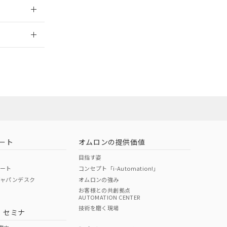
2026/7/29
担当オムロン
お問い合わせ
ート
オムロンの提供価値
目指す姿
ポート
コンセプト「i-Automation!」
ジャパンデスク
オムロンの強み
お客様との共創拠点
AUTOMATION CENTER
DIBP
BBP
DEHP
環境保護
技術を磨く現場
・セミナ
使用期限