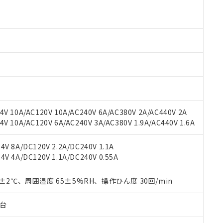
より、非含有部品としていたものが、含有品と判明した場合などやむ
みいただき、同意のうえご利用ください。
材料含有率が中国RoHSの基準値以下であることを示します。
材料含有率が中国RoHSの基準値を超えていることを示します。
、当社制御機器事業取扱商品の当社在庫状況および標準価格(税抜)
ら貴社製品のうち、外国為替および外国貿易法に定める商品（以下｢
質）：
す。当社販売部門へお問い合わせください。
 水銀(Hg) 1000ppm以下、 カドミウム(Cd) 100ppm以下、
たは国外への提供する場合は、日本国政府の輸出許可(または役務取
000ppm以下、ポリ臭化ビフェニル類(PBB) 1000ppm以下、ポリ臭化ジフェニルエーテル類(P
事業取扱商品の中には、本サービスの対象外となる商品もあること
手続きをとります。
キシル) (DEHP)(別名：DOP) 1000ppm以下、フタル酸ブチルベンジル（BBP） 100
(GB/T26572)：
以下、フタル酸ジイソブチル (DIBP) 1000ppm以下
び標準価格照会結果は、記載している更新日時点での社内データに
物を破棄する場合は、完全に破砕するなど、違法に輸出されないよ
(水銀) : 1000ppm、 Cd(カドミウム) : 100ppm、
業用監視および制御機器に対する適用除外項目は除く。
覧された時点での実際の在庫および標準価格とは異なる場合がある
1000ppm、 PBBs(ポリ臭化ビフェニル類) : 1000ppm、 PBDEs(ポリ臭化ジフェニルエーテル類
物質については閾値を超える意図的な使用がないことを確認しています。
上の在庫あり
 1000ppm、 DIBP(フタル酸ジイソブチル) : 1000ppm、 BBP(フタル酸ブチルベンジル) :
品を、核兵器、ミサイル、化学兵器、生物兵器またはその他武器並
チルヘキシル)) : 1000ppm
況および標準価格はお客様のお取引先、またはお客様担当のオムロ
用いたしません。
ご相談ください。
は満たないが在庫あり
製品を第三者に販売する場合は、上記1、2および3の内容を当該第
V 10A/AC120V 10A/AC240V 6A/AC380V 2A/AC440V 2A
機器販売店や当社販売拠点は「
販売ネットワーク
」をご確認くだ
販売先および販売に係わる関係者が違法に輸出するおそれがある場
用期限
 10A/AC120V 6A/AC240V 3A/AC380V 1.9A/AC440V 1.6A
び標準価格結果を当社の事前の承諾なく第三者に漏洩または開示し
え状況などにより、予定月が前後することがあります。
(最新の在庫状況については、お客様のお取引先、またはお客様担当
（10物質）のすべてが基準値以下であることを示します。
店・当社販売員にご確認ください)
V 8A/DC120V 2.2A/DC240V 1.1A
能（部品リスト作成サービス）をご利用いただくには、I-Webメン
使用状況下において有害物質が外部に漏えいし、環境に深刻な影響を
V 4A/DC120V 1.1A/DC240V 0.55A
あります。
機種、また在庫状況の情報を公開していない機種
ェブサイト上で当社にご登録された部品リストについて、当社およ
書ダウンロード
す。当社販売部門へお問い合わせください。
品・サービスに関するお客様との取引・商談に必要な範囲で利用す
0±2℃、周囲湿度 65±5%RH、操作ひん度 30回/min
合意する
キャンセル
書をダウンロードすることができます。
利用者とは、
"個人情報の共同利用に関して"
の「1.共同利用者の
子台
します。
10物質）の非含有証明書