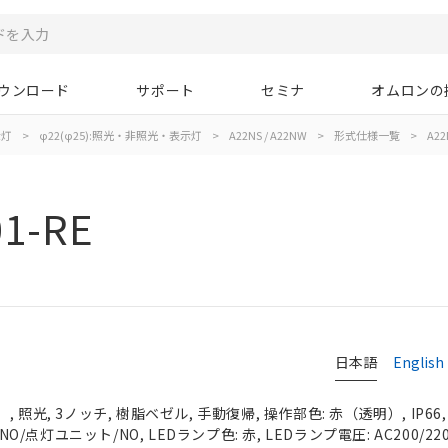
ウンロード
サポート
セミナ
オムロンの
示灯
>
φ22(φ25):照光・非照光・表示灯
>
A22NS / A22NW
>
形式仕様一覧
>
A22
1-RE
日本語
English
 照光, 3ノッチ, 樹脂ベゼル, 手動復帰, 操作部色: 赤（透明）, IP66
NO/点灯ユニット/NO, LEDランプ色: 赤, LEDランプ電圧: AC200/220/