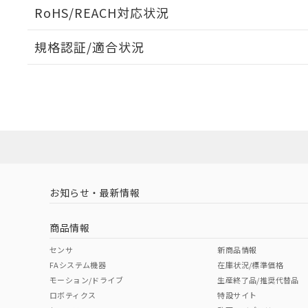
ログイン/会員登録いただくと、CADデータをダウンロ
RoHS/REACH対応状況
規格認証/適合状況
EU RoHS
注意事項・凡例
A22NW-3BM-TRA-P101-REについての規格認証/
営業員または販売店にお問い合わせください。
ダウンロードデータをご利用いただく前に、以下を必ずお読
対応状況
対応予定月
※1
※2
ソフトウェアの使用条件
対応済み
お知らせ・最新情報
中国 RoHS
注意事項・凡例
商品情報
中国 RoHS表
※1 ※2
センサ
新商品情報
FAシステム機器
在庫状況/標準価格
Pb
Hg
Cd
Cr(V
モーション/ドライブ
生産終了品/推奨代替品
ロボティクス
特設サイト