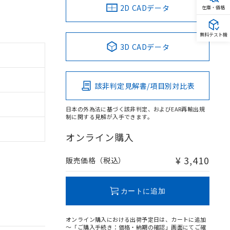
2D CADデータ
在庫・価格
無料テスト機
3D CADデータ
該非判定見解書/項目別対比表
日本の外為法に基づく該非判定、およびEAR再輸出規
制に関する見解が入手できます。
オンライン購入
¥ 3,410
販売価格（税込）
カートに追加
オンライン購入における出荷予定日は、カートに追加
～「ご購入手続き：価格・納期の確認」画面にてご確