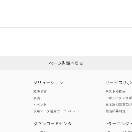
ードすることができます。
情報更新：
ログイン/会員登録
適合状況については、「カスタマーサポートセンタ お客様相談室」または貴社
みください。
非含有証明書
※3
ページ先頭へ戻る
ダウンロードはこちら
ソリューション
サービスサポ
解決提案
テスト機貸出
事例
ロボティクスサ
イベント
日本語相談窓口
現場データ活用サービスi-BELT
輸出該非判定
I)
PBBs
PBDEs
DBP
ダウンロードセンタ
eラーニング