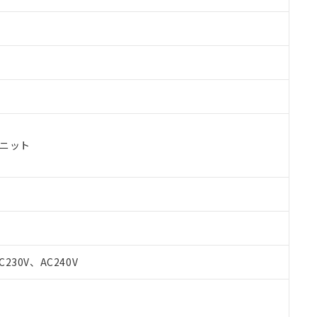
ユニット
 RoHS指令（10物質）の非含有に対応した製品が提供可能な商品です
oHS指令（10物質）の非含有に対応した製品に切り替える予定のある
C230V、AC240V
 RoHS指令（10物質）の非含有に非対応の商品で、対応品を出す予
 RoHS指令（10物質）の非含有の対応状況を調査中または確認中の
ンス料など無形物で、有害物質有無と関係のない商品です。
○×表