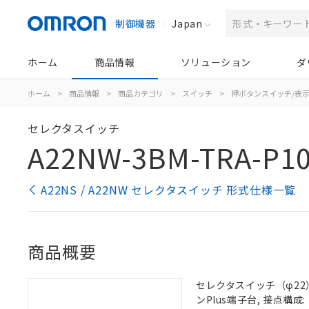
制御機器
Japan
ホーム
商品情報
ソリューション
ダ
ホーム
>
商品情報
>
商品カテゴリ
>
スイッチ
>
押ボタンスイッチ/表
セレクタスイッチ
A22NW-3BM-TRA-P10
A22NS / A22NW セレクタスイッチ 形式仕様一覧
商品概要
セレクタスイッチ（φ22）,
ンPlus端子台, 接点構成: 