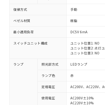
復帰方式
手動
ベゼル材質
樹脂
最小適用負荷
DC5V 6mA
スイッチユニット構成
ユニット位置1: NO
ユニット位置2: 点灯
ユニット位置3: NO
ランプ
照光部方式
LEDランプ
※1 対応状況
ランプ色
赤
対応済み：EU
対応予定：EU R
定格電圧
AC200V、AC220V、A
対応予定なし：EU
調査・確認中：EU
ご利用条件
使用電圧
AC200V±10%
非該当品：ライセ
AC220V±10%
※1 中国RoHS