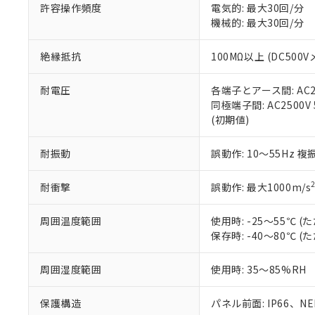
51物質の非含有証
許容操作頻度
電気的: 最大30回/分
※本証明書は発行
機械的: 最大30回/分
また、RoHS指
混在することから
絶縁抵抗
100MΩ以上 (DC5
既に当社にて対応
り割愛しておりま
耐電圧
各端子とアース間: AC250
同極端子間: AC2500V
(初期値)
耐振動
誤動作: 10～55Hz 複
耐衝撃
誤動作: 最大1000m/s
周囲温度範囲
使用時: -25～55℃
保存時: -40～80℃
周囲湿度範囲
使用時: 35～85%RH
保護構造
パネル前面: IP66、NEM