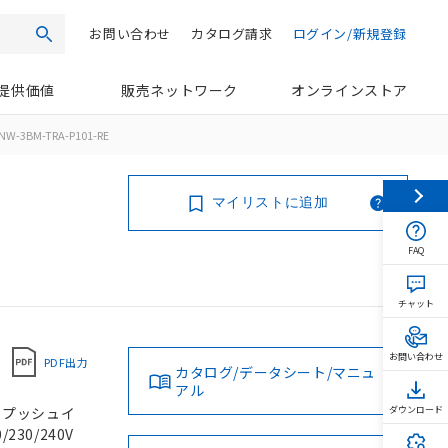
お問い合わせ
カタログ請求
ログイン/新規登録
検索
提供価値
販売ネットワーク
オンラインストア
NW-3BM-TRA-P101-RE
マイリストに追加
FAQ
チャット
お問い合わせ
PDF出力
カタログ/データシート/マニュ
アル
, プッシュイ
ダウンロード
230/240V