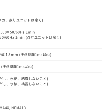
明書（当社基準）
日時点で非含有を証明するもので、過去に遡って非含有を証明するも
令のフタル酸エステル類４物質の対応では、対応完了までの期間は出
備考欄に対応日を記載しておりました。
00Vメガ、点灯ユニットは除く)
品への在庫切替を完了していることから、特段のことがない限り、20
す。
0V 50/60Hz 1min
 50/60Hz 1min (点灯ユニットは除く)
振幅 1.5mm (接点開離1ms以内)
2
(接点開離1ms以内)
 (ただし、氷結、結露しないこと)
 (ただし、氷結、結露しないこと)
A4X, NEMA13