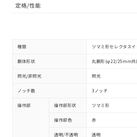
定格/性能
種類
ツマミ形セレクタスイ
胴体形状
丸胴形(φ22/25mm共
照光/非照光
照光
ノッチ数
3ノッチ
操作部
操作部形状
ツマミ形
操作部色
赤
透明/不透明
透明