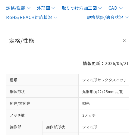
定格/性能
外形図
取りつけ穴加工図
CAD
RoHS/REACH対応状況
規格認証/適合状況
定格/性能
情報更新：2026/05/21
種類
ツマミ形セレクタスイッチ
胴体形状
丸胴形(φ22/25mm共用)
照光/非照光
照光
ノッチ数
3ノッチ
操作部
操作部形状
ツマミ形