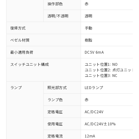
操作部色
赤
透明/不透明
透明
復帰方式
手動
ベゼル材質
樹脂
最小適用負荷
DC5V 6mA
スイッチユニット構成
ユニット位置1: NO
ユニット位置2: 点灯ユニット
ユニット位置3: NC
ランプ
照光部方式
LEDランプ
ランプ色
赤
定格電圧
AC/DC24V
使用電圧
AC/DC24V±10%
定格電流
12mA