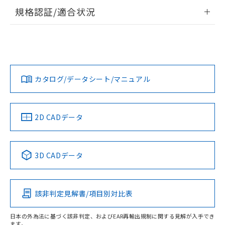
情報更新：2026/7/29
規格認証/適合状況
ログイン/会員登録
EU RoHS
注意事項・凡例
UL認証
CSA認証
CEマーキング
Yes
Yes
Yes
対応状況
対応予定月
※1
※2
ダウンロードデータをご利用いただく前に、以下を必ずお読
みください。
カタログ/データシート/マニュアル
対応済み
ソフトウェアの使用条件
LR型式承認
DNV型式承認
BV型式承認
KR型式承
（イギリス
（ノルウェー
（フランス
（韓国
船舶規格）
船舶規格）
船舶規格）
船舶規格
中国 RoHS
注意事項・凡例
2D CADデータ
No
No
No
No
中国 RoHS表
※1 ※2
3D CADデータ
この製品の規格認証/適合状況ページへ
Pb
Hg
Cd
Cr(VI)
その他の認証はこちらのページからご検索ください
該非判定見解書/項目別対比表
X
O
O
O
日本の外為法に基づく該非判定、およびEAR再輸出規制に関する見解が入手でき
ます。