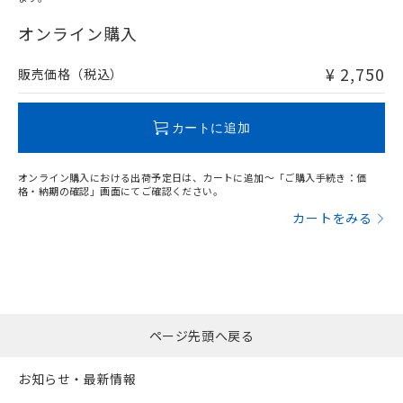
"対応済み"や非含有の記載がされた商品であっても、流通
在庫等で未対応品が混在する可能性があります。
オンライン購入
非含有品が必要な際は、弊社営業部門もしくは販売店へお
問い合わせください。
¥ 2,750
販売価格（税込）
この製品のRoHS/REACH対応状況ページへ
カートに追加
オンライン購入における出荷予定日は、カートに追加～「ご購入手続き：価
格・納期の確認」画面にてご確認ください。
カートをみる
ページ先頭へ戻る
お知らせ・最新情報