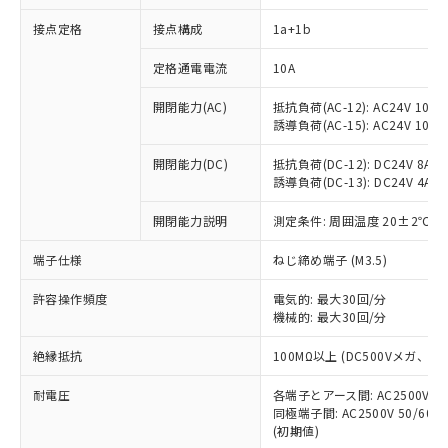
接点定格
接点構成
1a+1b
※1 対応状況
定格通電電流
10A
開閉能力(AC)
抵抗負荷(AC-12): AC24V 10A/A
対応済み：EU RoHS指令（10物質）の
誘導負荷(AC-15): AC24V 10A/AC
非含有に対応した製品が提供可能な商品で
す。
開閉能力(DC)
抵抗負荷(DC-12): DC24V 8A/DC
対応予定：EU RoHS指令（10物質）の非含
誘導負荷(DC-13): DC24V 4A/DC
ご利用条件
有に対応した製品に切り替える予定のある
商品です。
開閉能力説明
測定条件: 周囲温度 20±2℃、
対応予定なし：EU RoHS指令（10物質）の
以下の条件をお読みいただき、同意のうえ
非含有に非対応の商品で、対応品を出す予
端子仕様
ねじ締め端子 (M3.5)
ご利用ください。
定はありません。
許容操作頻度
電気的: 最大30回/分
調査・確認中：EU RoHS指令（10物質）の
本サービスは、当社制御機器事業取扱
機械的: 最大30回/分
※1 中国RoHS○×表
非含有の対応状況を調査中または確認中の
商品の当社在庫状況および標準価格
商品です。
(税抜)を提供させていただくもので
絶縁抵抗
100MΩ以上 (DC500Vメガ、
「○」：最大均質材料含有率が中国RoHSの
非該当品：ライセンス料など無形物で、有
す。
基準値以下であることを示します。
害物質有無と関係のない商品です。
耐電圧
当社制御機器事業取扱商品の中には、
各端子とアース間: AC2500V 50/
「×」：最大均質材料含有率が中国RoHSの
仕入先様の事情により、非含有部品として
同極端子間: AC2500V 50/60
本サービスの対象外となる商品もある
基準値を超えていることを示します。
いたものが、含有品と判明した場合などや
当社は、これら貴社製品のうち、外国
(初期値)
ことをご了承ください。
「－」：未確認です。当社販売部門へお問