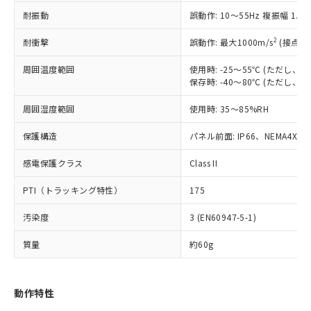
むを得ず変更することがあります。
為替および外国貿易法に定める商品
在庫状況および標準価格照会結果は、
い合わせください。
耐振動
誤動作: 10～55Hz 複振幅 1.
（以下｢規制貨物等」という）を輸出
記載している更新日時点での社内デー
*EU RoHS指令（10物質）：
または国外への提供する場合は、日本
記
タに基づき作成されるものであり、閲
説明
鉛(Pb) 1000ppm以下、 水銀(Hg) 1000ppm以下、 カド
2
耐衝撃
誤動作: 最大1000m/s
(接点開
*中国RoHS10物質の基準値 (GB/T26572)：
国政府の輸出許可(または役務取引許
号
覧された時点での実際の在庫および標
ミウム(Cd) 100ppm以下、
Pb(鉛) :1000ppm、 Hg(水銀) : 1000ppm、 Cd(カドミウ
可)を取得するなどの必要な手続きを
六価クロム(Cr(Ⅵ)) 1000ppm以下、ポリ臭化ビフェニル
ム) : 100ppm、
準価格とは異なる場合があることをご
周囲温度範囲
使用時: -25～55℃ (ただし
類(PBB) 1000ppm以下、ポリ臭化ジフェニルエーテル類
Cr(Ⅵ)(六価クロム) : 1000ppm、 PBBs(ポリ臭化ビフェ
とります。
了承ください。
保存時: -40～80℃ (ただし
(PBDE) 1000ppm以下、フタル酸ビス(2-エチルヘキシ
○
一定数以上の在庫あり
ニル類) : 1000ppm、 PBDEs(ポリ臭化ジフェニルエーテ
当社は規制貨物を破棄する場合は、完
ル) (DEHP)(別名：DOP) 1000ppm以下、フタル酸ブチ
正式な納期状況および標準価格はお客
ル類) : 1000ppm、
ルベンジル（BBP） 1000ppm以下、フタル酸ジブチル
全に破砕するなど、違法に輸出されな
DBP(フタル酸ジブチル) : 1000ppm、 DIBP(フタル酸ジ
周囲湿度範囲
様のお取引先、またはお客様担当のオ
使用時: 35～85%RH
（DBP） 1000ppm以下、フタル酸ジイソブチル
イソブチル) : 1000ppm、 BBP(フタル酸ブチルベンジ
△
一定数には満たないが在庫あり
いよう必要な手段を講じます。
ムロン制御機器販売店・当社販売員に
(DIBP) 1000ppm以下
ル) : 1000ppm、
当社は貴社製品を、核兵器、ミサイ
但し、RoHS指令で産業用監視および制御機器に対する
保護構造
パネル前面: IP66、NEMA4X, N
DEHP(フタル酸ビス(2-エチルヘキシル)) : 1000ppm
ご相談ください。
適用除外項目は除く。
ル、化学兵器、生物兵器またはその他
－
在庫なし(最新の在庫状況につ
オムロン制御機器販売店や当社販売拠
フタル酸エステル類の４物質については閾値を超える意
感電保護クラス
武器並びにこれらの製造装置等に一切
Class II
いては、お客様のお取引先、ま
図的な使用がないことを確認しています。
点は「
販売ネットワーク
」をご確認
※2 環境保護使用期限
使用いたしません。
たはお客様担当のオムロン制御
ください。
PTI（トラッキング特性）
175
当社は、貴社製品を第三者に販売する
機器販売店・当社販売員にご確
在庫状況および標準価格結果を当社の
※2 対応予定月
「ｅ」：有害物質（10物質）のすべてが基
場合は、上記1、2および3の内容を当
認ください)
事前の承諾なく第三者に漏洩または開
汚染度
3 (EN60947-5-1)
準値以下であることを示します。
該第三者に通知します。また当社は、
示しないようお願いします。
部品在庫の切り替え状況などにより、予定
「10」：通常の使用状況下において有害物
販売先および販売に係わる関係者が違
マイパーツ機能（部品リスト作成サー
空
受注生産機種、また在庫状況の
質量
約60g
月が前後することがあります。
質が外部に漏えいし、環境に深刻な影響を
法に輸出するおそれがある場合は、取
ビス）をご利用いただくには、I-Web
白
情報を公開していない機種
及ぼさない年数を意味します。
り引きをいたしません。
メンバーズにご登録されている必要が
「－」：未確認です。当社販売部門へお問
あります。
動作特性
い合わせください。
お客様が当ウェブサイト上で当社にご
※3 非含有証明書ダウンロード