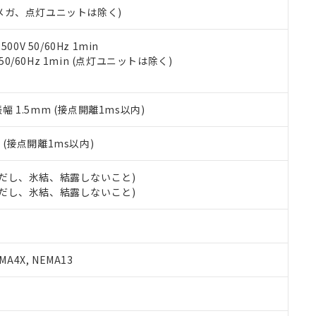
令のフタル酸エステル類４物質の対応では、対応完了までの期間は出
00Vメガ、点灯ユニットは除く)
備考欄に対応日を記載しておりました。
品への在庫切替を完了していることから、特段のことがない限り、20
0V 50/60Hz 1min
す。
 50/60Hz 1min (点灯ユニットは除く)
振幅 1.5mm (接点開離1ms以内)
2
(接点開離1ms以内)
 (ただし、氷結、結露しないこと)
 (ただし、氷結、結露しないこと)
A4X, NEMA13