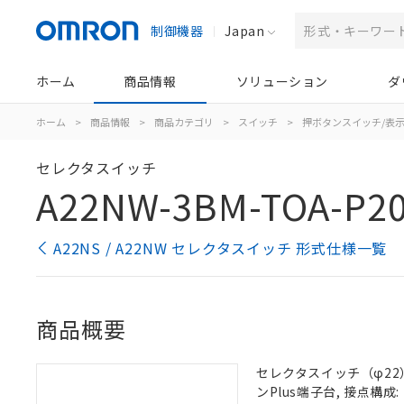
制御機器
Japan
ホーム
商品情報
ソリューション
ダ
ホーム
>
商品情報
>
商品カテゴリ
>
スイッチ
>
押ボタンスイッチ/表
セレクタスイッチ
A22NW-3BM-TOA-P2
A22NS / A22NW セレクタスイッチ 形式仕様一覧
商品概要
セレクタスイッチ（φ22）,
ンPlus端子台, 接点構成: 