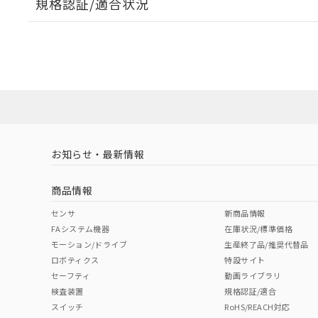
規格認証/適合状況
EU RoHS
注意事項・凡例
A22NW-3BM-TOA-P202-OCについての規格認証/
営業員または販売店にお問い合わせください。
ダウンロードデータをご利用いただく前に、以下を必ずお読
対応状況
対応予定月
※1
※2
ソフトウェアの使用条件
対応済み
お知らせ・最新情報
中国 RoHS
注意事項・凡例
商品情報
中国 RoHS表
※1 ※2
センサ
新商品情報
FAシステム機器
在庫状況/標準価格
Pb
Hg
Cd
Cr(V
モーション/ドライブ
生産終了品/推奨代替品
ロボティクス
特設サイト
セーフティ
動画ライブラリ
検査装置
規格認証/適合
X
O
O
O
スイッチ
RoHS/REACH対応