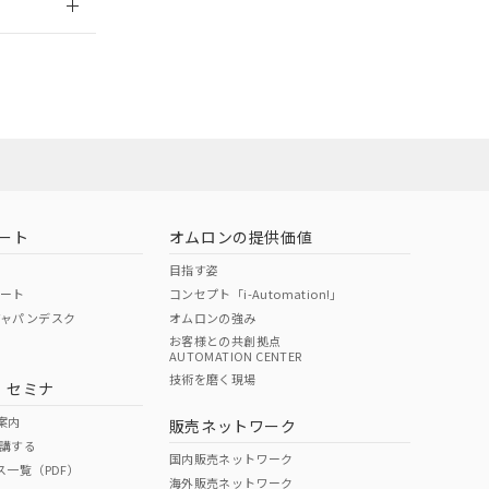
担当オムロン
お問い合わせ
ート
オムロンの提供価値
目指す姿
ポート
コンセプト「i-Automation!」
ジャパンデスク
オムロンの強み
お客様との共創拠点
AUTOMATION CENTER
DIBP
BBP
DEHP
環境保護
技術を磨く現場
・セミナ
使用期限
案内
販売ネットワーク
講する
O
O
O
10
国内販売ネットワーク
ス一覧（PDF）
海外販売ネットワーク