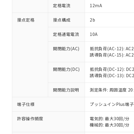
「○」：最大均質
定格電流
12mA
「×」：最大均質
本サービスは
当社は、これ
*EU RoHS指令（10物
「－」：未確認で
鉛(Pb) 1000ppm以下、
くものです。
う）を輸出ま
接点定格
接点構成
2b
記
説明
六価クロム(Cr(Ⅵ)) 1
当社制御機器
などの必要な
フタル酸ビス(2-エチルヘ
号
*中国RoHS10物質の基準値 
ル（DBP） 1000ppm
在庫状況およ
当社は規制貨
Pb(鉛) :1000ppm、 Hg
定格通電電流
10A
但し、RoHS指令で産
のであり、閲
ます。
Cr(Ⅵ)(六価クロム) : 
フタル酸エステル類の４
○
一定数以
DBP(フタル酸ジブチル) :
い。
当社は貴社製
DEHP(フタル酸ビス(2-エ
開閉能力(AC)
抵抗負荷(AC-12): AC24
正式な納期状
置等に一切使
誘導負荷(AC-15): AC24V
当社販売員に
※2 対応予定月
△
一定数に
当社は、貴社
オムロン制御
また当社は、
※2 環境保護使
在庫状況およ
部品在庫の切り替
たしません。
開閉能力(DC)
抵抗負荷(DC-12): DC24
－
在庫なし
す。
誘導負荷(DC-13): DC24
「ｅ」：有害物質
機器販売
マイパーツ機
「10」：通常の
ている必要が
味します。
開閉能力説明
測定条件: 周囲温度 2
空
受注生産
お客様が当ウ
※3 非含有証明
「－」：未確認で
白
が、当社の製
端子仕様
プッシュインPlus端
さい。
下記の非含有証明
※当社の共同
いる法人を指
許容操作頻度
電気的: 最大30回/分
EU RoHS指令（
機械的: 最大30回/分
51物質の非含有証
※本証明書は発行