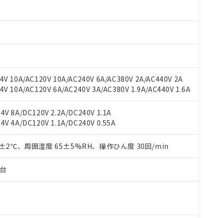
材料含有率が中国RoHSの基準値以下であることを示します。
材料含有率が中国RoHSの基準値を超えていることを示します。
、当社制御機器事業取扱商品の当社在庫状況および標準価格(税抜)
ら貴社製品のうち、外国為替および外国貿易法に定める商品（以下｢
質）：
す。当社販売部門へお問い合わせください。
 水銀(Hg) 1000ppm以下、 カドミウム(Cd) 100ppm以下、
たは国外への提供する場合は、日本国政府の輸出許可(または役務取
000ppm以下、ポリ臭化ビフェニル類(PBB) 1000ppm以下、ポリ臭化ジフェニルエーテル類(P
事業取扱商品の中には、本サービスの対象外となる商品もあること
手続きをとります。
キシル) (DEHP)(別名：DOP) 1000ppm以下、フタル酸ブチルベンジル（BBP） 100
(GB/T26572)：
以下、フタル酸ジイソブチル (DIBP) 1000ppm以下
び標準価格照会結果は、記載している更新日時点での社内データに
物を破棄する場合は、完全に破砕するなど、違法に輸出されないよ
(水銀) : 1000ppm、 Cd(カドミウム) : 100ppm、
業用監視および制御機器に対する適用除外項目は除く。
覧された時点での実際の在庫および標準価格とは異なる場合がある
1000ppm、 PBBs(ポリ臭化ビフェニル類) : 1000ppm、 PBDEs(ポリ臭化ジフェニルエーテル類
物質については閾値を超える意図的な使用がないことを確認しています。
上の在庫あり
 1000ppm、 DIBP(フタル酸ジイソブチル) : 1000ppm、 BBP(フタル酸ブチルベンジル) :
品を、核兵器、ミサイル、化学兵器、生物兵器またはその他武器並
チルヘキシル)) : 1000ppm
V 10A/AC120V 10A/AC240V 6A/AC380V 2A/AC440V 2A
況および標準価格はお客様のお取引先、またはお客様担当のオムロ
用いたしません。
 10A/AC120V 6A/AC240V 3A/AC380V 1.9A/AC440V 1.6A
ご相談ください。
は満たないが在庫あり
製品を第三者に販売する場合は、上記1、2および3の内容を当該第
機器販売店や当社販売拠点は「
販売ネットワーク
」をご確認くだ
販売先および販売に係わる関係者が違法に輸出するおそれがある場
用期限
び標準価格結果を当社の事前の承諾なく第三者に漏洩または開示し
え状況などにより、予定月が前後することがあります。
V 8A/DC120V 2.2A/DC240V 1.1A
(最新の在庫状況については、お客様のお取引先、またはお客様担当
V 4A/DC120V 1.1A/DC240V 0.55A
（10物質）のすべてが基準値以下であることを示します。
店・当社販売員にご確認ください)
能（部品リスト作成サービス）をご利用いただくには、I-Webメン
使用状況下において有害物質が外部に漏えいし、環境に深刻な影響を
あります。
0±2℃、周囲湿度 65±5%RH、操作ひん度 30回/min
機種、また在庫状況の情報を公開していない機種
ェブサイト上で当社にご登録された部品リストについて、当社およ
書ダウンロード
す。当社販売部門へお問い合わせください。
品・サービスに関するお客様との取引・商談に必要な範囲で利用す
合意する
キャンセル
子台
書をダウンロードすることができます。
利用者とは、
"個人情報の共同利用に関して"
の「1.共同利用者の
します。
10物質）の非含有証明書
明書（当社基準）
日時点で非含有を証明するもので、過去に遡って非含有を証明するも