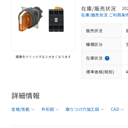
在庫/販売状況
20
在庫/販売状況 ご利用条
販売状況
機種区分
画像をクリックすると大きくなります
在庫状況
標準価格(税別)
詳細情報
定格/性能
外形図
取りつけ穴加工図
CAD