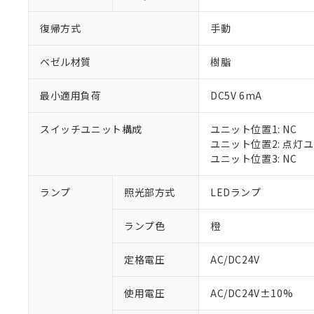
復帰方式
手動
ベゼル材質
樹脂
最小適用負荷
DC5V 6mA
スイッチユニット構成
ユニット位置1: NC
ユニット位置2: 点灯
ユニット位置3: NC
※1 対応状況
ランプ
照光部方式
LEDランプ
対応済み：EU
ランプ色
橙
対応予定：EU R
対応予定なし：EU
定格電圧
AC/DC24V
調査・確認中：EU
ご利用条件
非該当品：ライセ
※1 中国RoHS
使用電圧
AC/DC24V±10%
仕入先様の事情に
があります。
以下の条件をお読