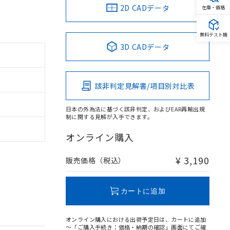
2D CADデータ
在庫・価格
無料テスト機
3D CADデータ
該非判定見解書/項目別対比表
日本の外為法に基づく該非判定、およびEAR再輸出規
制に関する見解が入手できます。
オンライン購入
¥ 3,190
販売価格（税込）
カートに追加
オンライン購入における出荷予定日は、カートに追加
～「ご購入手続き：価格・納期の確認」画面にてご確