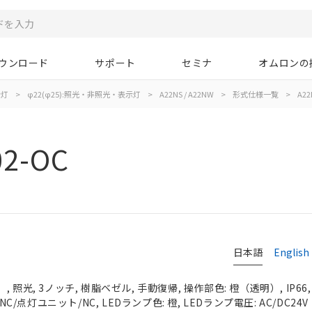
ウンロード
サポート
セミナ
オムロンの
示灯
>
φ22(φ25):照光・非照光・表示灯
>
A22NS / A22NW
>
形式仕様一覧
>
A22
02-OC
日本語
English
 照光, 3ノッチ, 樹脂ベゼル, 手動復帰, 操作部色: 橙（透明）, IP66
NC/点灯ユニット/NC, LEDランプ色: 橙, LEDランプ電圧: AC/DC24V