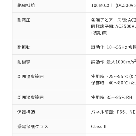
また、RoHS指
絶縁抵抗
100MΩ以上 (DC5
混在することから
既に当社にて対応
耐電圧
各端子とアース間: AC250
り割愛しておりま
同極端子間: AC2500V
(初期値)
耐振動
誤動作: 10～55Hz 複
耐衝撃
誤動作: 最大1000m/s
周囲温度範囲
使用時: -25～55℃
保存時: -40～80℃
周囲湿度範囲
使用時: 35～85%RH
保護構造
パネル前面: IP66、NEM
感電保護クラス
Class II