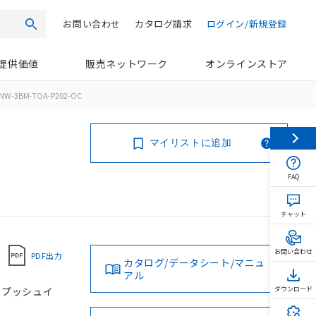
お問い合わせ
カタログ請求
ログイン/新規登録
検索
提供価値
販売ネットワーク
オンラインストア
NW-3BM-TOA-P202-OC
マイリストに追加
FAQ
チャット
お問い合わせ
PDF出力
カタログ/データシート/マニュ
アル
, プッシュイ
ダウンロード