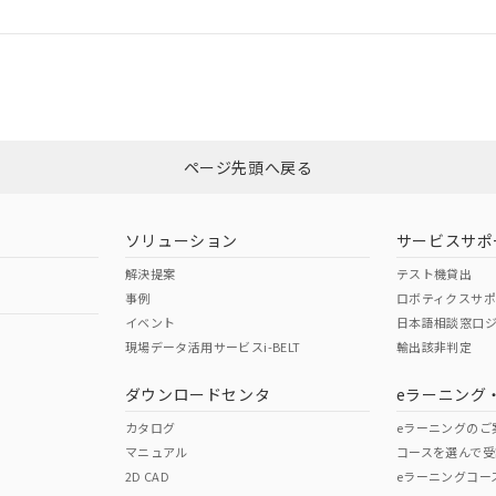
ログイン/会員登録
適合状況については、「カスタマーサポートセンタ お客様相談室」または貴社
みください。
非含有証明書
※3
ページ先頭へ戻る
ダウンロードはこちら
ソリューション
サービスサポ
解決提案
テスト機貸出
事例
ロボティクスサ
イベント
日本語相談窓口
現場データ活用サービスi-BELT
輸出該非判定
I)
PBBs
PBDEs
DBP
ダウンロードセンタ
eラーニング
カタログ
eラーニングのご
マニュアル
コースを選んで受
O
O
O
2D CAD
eラーニングコー