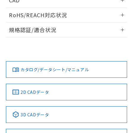
CAD
ログイン/会員登録いただくと、CADデータをダウンロー
RoHS/REACH対応状況
ドすることができます。
情報更新：2026/7/29
規格認証/適合状況
ログイン/会員登録
EU RoHS
注意事項・凡例
A22NW-3BM-TOA-P102-ODについての規格認証/適合状況に
ついては、「カスタマーサポートセンタ お客様相談室」また
は貴社担当オムロン営業員または販売店にお問い合わせくだ
対応状況
対応予定月
※1
※2
さい。
ダウンロードデータをご利用いただく前に、以下を必ずお読
みください。
カタログ/データシート/マニュアル
対応済み
ソフトウェアの使用条件
お問い合わせ
中国 RoHS
注意事項・凡例
2D CADデータ
中国 RoHS表
※1 ※2
3D CADデータ
Pb
Hg
Cd
Cr(VI)