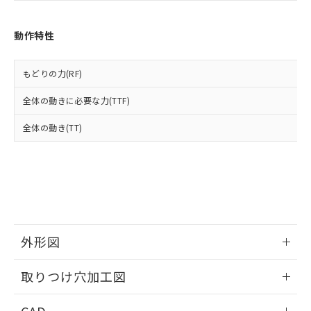
あります。
い合わせください。
お客様が当ウェブサイト上で当社にご
※3 非含有証明書ダウンロード
登録された部品リストについて、当社
動作特性
および当社の共同利用者が、当社の製
下記の非含有証明書をダウンロードするこ
品・サービスに関するお客様との取
とができます。
合意する
キャンセル
引・商談に必要な範囲で利用すること
もどりの力(RF)
をご了承ください。
EU RoHS指令（10物質）の非含有証明書
全体の動きに必要な力(TTF)
※当社の共同利用者とは、
"個人情報
51物質の非含有証明書（当社基準）
の共同利用に関して"
の「1.共同利
※本証明書は発行日時点で非含有を証明す
全体の動き(TT)
用者の範囲」に記載されている法人を
るもので、過去に遡って非含有を証明する
指します。
ものではありません。
また、RoHS指令のフタル酸エステル類４
物質の対応では、対応完了までの期間は出
荷製品に未対応品が混在することから備考
欄に対応日を記載しておりました。
既に当社にて対応品への在庫切替を完了
外形図
していることから、特段のことがない限
り、2022年1月12日より割愛しておりま
情報更新：2026/05/21
す。
取りつけ穴加工図
情報更新：2026/05/21