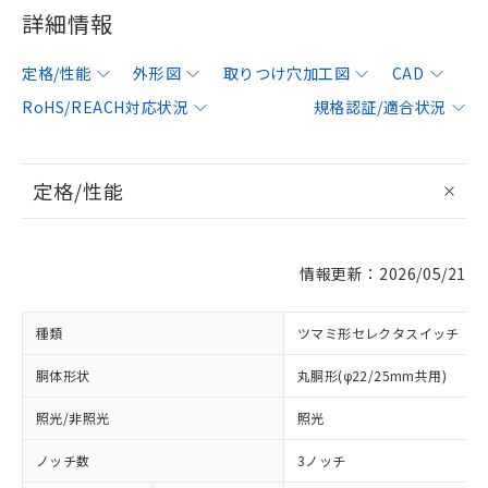
詳細情報
定格/性能
外形図
取りつけ穴加工図
CAD
RoHS/REACH対応状況
規格認証/適合状況
定格/性能
情報更新：2026/05/21
種類
ツマミ形セレクタスイッチ
胴体形状
丸胴形(φ22/25mm共用)
照光/非照光
照光
ノッチ数
3ノッチ