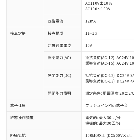
AC110V±10%
AC100～130V
定格電流
12mA
接点定格
接点構成
1a+1b
※1 対応状況
定格通電電流
10A
対応済み：EU RoHS指令（10物質）の
非含有に対応した製品が提供可能な商品で
開閉能力(AC)
抵抗負荷(AC-12): AC24V 10A/A
す。
誘導負荷(AC-15): AC24V 10A/AC
対応予定：EU RoHS指令（10物質）の非含
ご利用条件
有に対応した製品に切り替える予定のある
開閉能力(DC)
抵抗負荷(DC-12): DC24V 8A/DC
商品です。
誘導負荷(DC-13): DC24V 4A/DC
対応予定なし：EU RoHS指令（10物質）の
以下の条件をお読みいただき、同意のうえ
非含有に非対応の商品で、対応品を出す予
開閉能力説明
測定条件: 周囲温度 20±2℃、
ご利用ください。
定はありません。
端子仕様
プッシュインPlus端子台
調査・確認中：EU RoHS指令（10物質）の
本サービスは、当社制御機器事業取扱
※1 中国RoHS○×表
非含有の対応状況を調査中または確認中の
商品の当社在庫状況および標準価格
許容操作頻度
電気的: 最大30回/分
商品です。
(税抜)を提供させていただくもので
機械的: 最大30回/分
「○」：最大均質材料含有率が中国RoHSの
非該当品：ライセンス料など無形物で、有
す。
基準値以下であることを示します。
害物質有無と関係のない商品です。
絶縁抵抗
100MΩ以上 (DC500Vメガ、
当社制御機器事業取扱商品の中には、
「×」：最大均質材料含有率が中国RoHSの
仕入先様の事情により、非含有部品として