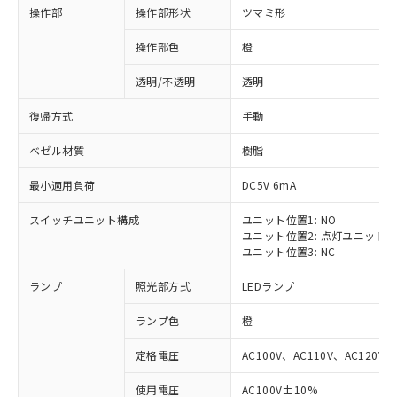
操作部
操作部形状
ツマミ形
操作部色
橙
透明/不透明
透明
復帰方式
手動
ベゼル材質
樹脂
最小適用負荷
DC5V 6mA
スイッチユニット構成
ユニット位置1: NO
ユニット位置2: 点灯ユニット
ユニット位置3: NC
ランプ
照光部方式
LEDランプ
ランプ色
橙
定格電圧
AC100V、AC110V、AC120V
使用電圧
AC100V±10%