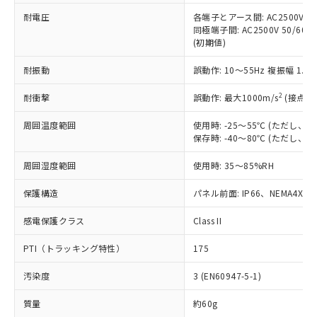
本サービスの対象外となる商品もある
基準値を超えていることを示します。
いたものが、含有品と判明した場合などや
当社は、これら貴社製品のうち、外国
耐電圧
各端子とアース間: AC2500V 50/
ことをご了承ください。
「－」：未確認です。当社販売部門へお問
むを得ず変更することがあります。
同極端子間: AC2500V 50/60
為替および外国貿易法に定める商品
在庫状況および標準価格照会結果は、
い合わせください。
(初期値)
（以下｢規制貨物等」という）を輸出
記載している更新日時点での社内デー
*EU RoHS指令（10物質）：
または国外への提供する場合は、日本
記
タに基づき作成されるものであり、閲
説明
鉛(Pb) 1000ppm以下、 水銀(Hg) 1000ppm以下、 カド
耐振動
誤動作: 10～55Hz 複振幅 1.
*中国RoHS10物質の基準値 (GB/T26572)：
国政府の輸出許可(または役務取引許
号
覧された時点での実際の在庫および標
ミウム(Cd) 100ppm以下、
Pb(鉛) :1000ppm、 Hg(水銀) : 1000ppm、 Cd(カドミウ
可)を取得するなどの必要な手続きを
六価クロム(Cr(Ⅵ)) 1000ppm以下、ポリ臭化ビフェニル
ム) : 100ppm、
準価格とは異なる場合があることをご
2
耐衝撃
誤動作: 最大1000m/s
(接点開
類(PBB) 1000ppm以下、ポリ臭化ジフェニルエーテル類
Cr(Ⅵ)(六価クロム) : 1000ppm、 PBBs(ポリ臭化ビフェ
とります。
了承ください。
(PBDE) 1000ppm以下、フタル酸ビス(2-エチルヘキシ
○
一定数以上の在庫あり
ニル類) : 1000ppm、 PBDEs(ポリ臭化ジフェニルエーテ
当社は規制貨物を破棄する場合は、完
ル) (DEHP)(別名：DOP) 1000ppm以下、フタル酸ブチ
正式な納期状況および標準価格はお客
ル類) : 1000ppm、
周囲温度範囲
使用時: -25～55℃ (ただし
ルベンジル（BBP） 1000ppm以下、フタル酸ジブチル
全に破砕するなど、違法に輸出されな
DBP(フタル酸ジブチル) : 1000ppm、 DIBP(フタル酸ジ
保存時: -40～80℃ (ただし
様のお取引先、またはお客様担当のオ
（DBP） 1000ppm以下、フタル酸ジイソブチル
イソブチル) : 1000ppm、 BBP(フタル酸ブチルベンジ
△
一定数には満たないが在庫あり
いよう必要な手段を講じます。
ムロン制御機器販売店・当社販売員に
(DIBP) 1000ppm以下
ル) : 1000ppm、
当社は貴社製品を、核兵器、ミサイ
但し、RoHS指令で産業用監視および制御機器に対する
周囲湿度範囲
使用時: 35～85%RH
DEHP(フタル酸ビス(2-エチルヘキシル)) : 1000ppm
ご相談ください。
適用除外項目は除く。
ル、化学兵器、生物兵器またはその他
－
在庫なし(最新の在庫状況につ
オムロン制御機器販売店や当社販売拠
フタル酸エステル類の４物質については閾値を超える意
保護構造
パネル前面: IP66、NEMA4X, N
武器並びにこれらの製造装置等に一切
いては、お客様のお取引先、ま
図的な使用がないことを確認しています。
点は「
販売ネットワーク
」をご確認
※2 環境保護使用期限
使用いたしません。
たはお客様担当のオムロン制御
ください。
感電保護クラス
Class II
当社は、貴社製品を第三者に販売する
機器販売店・当社販売員にご確
在庫状況および標準価格結果を当社の
※2 対応予定月
「ｅ」：有害物質（10物質）のすべてが基
場合は、上記1、2および3の内容を当
認ください)
事前の承諾なく第三者に漏洩または開
PTI（トラッキング特性）
175
準値以下であることを示します。
該第三者に通知します。また当社は、
示しないようお願いします。
部品在庫の切り替え状況などにより、予定
「10」：通常の使用状況下において有害物
販売先および販売に係わる関係者が違
マイパーツ機能（部品リスト作成サー
空
受注生産機種、また在庫状況の
汚染度
3 (EN60947-5-1)
月が前後することがあります。
質が外部に漏えいし、環境に深刻な影響を
法に輸出するおそれがある場合は、取
ビス）をご利用いただくには、I-Web
白
情報を公開していない機種
及ぼさない年数を意味します。
り引きをいたしません。
メンバーズにご登録されている必要が
質量
約60g
「－」：未確認です。当社販売部門へお問