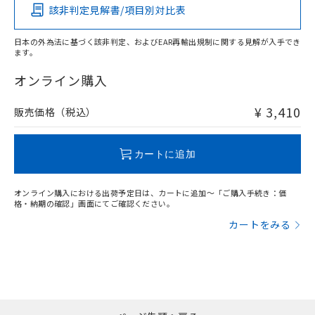
該非判定見解書/項目別対比表
O
O
O
O
日本の外為法に基づく該非判定、およびEAR再輸出規制に関する見解が入手でき
ます。
"対応済み"や非含有の記載がされた商品であっても、流通
在庫等で未対応品が混在する可能性があります。
オンライン購入
非含有品が必要な際は、弊社営業部門もしくは販売店へお
問い合わせください。
¥ 3,410
販売価格（税込）
この製品のRoHS/REACH対応状況ページへ
カートに追加
オンライン購入における出荷予定日は、カートに追加～「ご購入手続き：価
格・納期の確認」画面にてご確認ください。
カートをみる