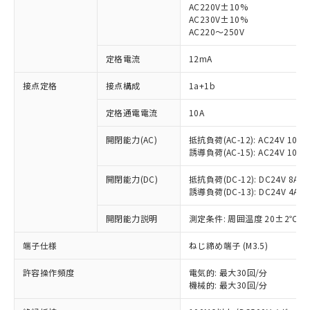
AC220V±10%
AC230V±10%
AC220～250V
定格電流
12mA
※1 対応状況
接点定格
接点構成
1a+1b
対応済み：EU RoHS指令（10物質）の
定格通電電流
10A
非含有に対応した製品が提供可能な商品で
す。
開閉能力(AC)
抵抗負荷(AC-12): AC24V 10A/A
誘導負荷(AC-15): AC24V 10A/AC
対応予定：EU RoHS指令（10物質）の非含
ご利用条件
有に対応した製品に切り替える予定のある
開閉能力(DC)
抵抗負荷(DC-12): DC24V 8A/DC
商品です。
誘導負荷(DC-13): DC24V 4A/DC
対応予定なし：EU RoHS指令（10物質）の
以下の条件をお読みいただき、同意のうえ
非含有に非対応の商品で、対応品を出す予
開閉能力説明
測定条件: 周囲温度 20±2℃、
ご利用ください。
定はありません。
調査・確認中：EU RoHS指令（10物質）の
端子仕様
ねじ締め端子 (M3.5)
本サービスは、当社制御機器事業取扱
※1 中国RoHS○×表
非含有の対応状況を調査中または確認中の
商品の当社在庫状況および標準価格
商品です。
許容操作頻度
電気的: 最大30回/分
(税抜)を提供させていただくもので
「○」：最大均質材料含有率が中国RoHSの
非該当品：ライセンス料など無形物で、有
機械的: 最大30回/分
す。
基準値以下であることを示します。
害物質有無と関係のない商品です。
当社制御機器事業取扱商品の中には、