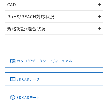
情報更新：2026/05/21
CAD
ログイン/会員登録いただくと、CADデータをダウンロー
RoHS/REACH対応状況
ドすることができます。
情報更新：2026/7/29
規格認証/適合状況
ログイン/会員登録
EU RoHS
注意事項・凡例
UL認証
CSA認証
CEマーキング
Yes
Yes
Yes
対応状況
対応予定月
※1
※2
ダウンロードデータをご利用いただく前に、以下を必ずお読
みください。
カタログ/データシート/マニュアル
対応済み
ソフトウェアの使用条件
LR型式承認
DNV型式承認
BV型式承認
KR型式承
（イギリス
（ノルウェー
（フランス
（韓国
船舶規格）
船舶規格）
船舶規格）
船舶規格
中国 RoHS
注意事項・凡例
2D CADデータ
No
No
No
No
中国 RoHS表
※1 ※2
3D CADデータ
この製品の規格認証/適合状況ページへ
Pb
Hg
Cd
Cr(VI)