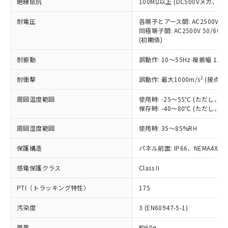
「×」：最大均質材料含有率が中国RoHSの
絶縁抵抗
100MΩ以上 (DC500Vメガ、
仕入先様の事情により、非含有部品として
本サービスの対象外となる商品もある
基準値を超えていることを示します。
いたものが、含有品と判明した場合などや
当社は、これら貴社製品のうち、外国
ことをご了承ください。
耐電圧
各端子とアース間: AC2500V 50/
「－」：未確認です。当社販売部門へお問
むを得ず変更することがあります。
為替および外国貿易法に定める商品
在庫状況および標準価格照会結果は、
同極端子間: AC2500V 50/60
い合わせください。
（以下｢規制貨物等」という）を輸出
(初期値)
記載している更新日時点での社内デー
*EU RoHS指令（10物質）：
または国外への提供する場合は、日本
記
タに基づき作成されるものであり、閲
説明
鉛(Pb) 1000ppm以下、 水銀(Hg) 1000ppm以下、 カド
*中国RoHS10物質の基準値 (GB/T26572)：
国政府の輸出許可(または役務取引許
耐振動
誤動作: 10～55Hz 複振幅 1.
号
覧された時点での実際の在庫および標
ミウム(Cd) 100ppm以下、
Pb(鉛) :1000ppm、 Hg(水銀) : 1000ppm、 Cd(カドミウ
可)を取得するなどの必要な手続きを
六価クロム(Cr(Ⅵ)) 1000ppm以下、ポリ臭化ビフェニル
ム) : 100ppm、
準価格とは異なる場合があることをご
類(PBB) 1000ppm以下、ポリ臭化ジフェニルエーテル類
Cr(Ⅵ)(六価クロム) : 1000ppm、 PBBs(ポリ臭化ビフェ
2
耐衝撃
誤動作: 最大1000m/s
(接点開
とります。
了承ください。
(PBDE) 1000ppm以下、フタル酸ビス(2-エチルヘキシ
○
一定数以上の在庫あり
ニル類) : 1000ppm、 PBDEs(ポリ臭化ジフェニルエーテ
当社は規制貨物を破棄する場合は、完
ル) (DEHP)(別名：DOP) 1000ppm以下、フタル酸ブチ
正式な納期状況および標準価格はお客
ル類) : 1000ppm、
周囲温度範囲
使用時: -25～55℃ (ただし
ルベンジル（BBP） 1000ppm以下、フタル酸ジブチル
全に破砕するなど、違法に輸出されな
DBP(フタル酸ジブチル) : 1000ppm、 DIBP(フタル酸ジ
様のお取引先、またはお客様担当のオ
（DBP） 1000ppm以下、フタル酸ジイソブチル
保存時: -40～80℃ (ただし
イソブチル) : 1000ppm、 BBP(フタル酸ブチルベンジ
△
一定数には満たないが在庫あり
いよう必要な手段を講じます。
ムロン制御機器販売店・当社販売員に
(DIBP) 1000ppm以下
ル) : 1000ppm、
当社は貴社製品を、核兵器、ミサイ
但し、RoHS指令で産業用監視および制御機器に対する
DEHP(フタル酸ビス(2-エチルヘキシル)) : 1000ppm
ご相談ください。
周囲湿度範囲
使用時: 35～85%RH
適用除外項目は除く。
ル、化学兵器、生物兵器またはその他
－
在庫なし(最新の在庫状況につ
オムロン制御機器販売店や当社販売拠
フタル酸エステル類の４物質については閾値を超える意
武器並びにこれらの製造装置等に一切
いては、お客様のお取引先、ま
図的な使用がないことを確認しています。
点は「
販売ネットワーク
」をご確認
保護構造
パネル前面: IP66、NEMA4X, N
※2 環境保護使用期限
使用いたしません。
たはお客様担当のオムロン制御
ください。
当社は、貴社製品を第三者に販売する
機器販売店・当社販売員にご確
感電保護クラス
Class II
在庫状況および標準価格結果を当社の
※2 対応予定月
「ｅ」：有害物質（10物質）のすべてが基
場合は、上記1、2および3の内容を当
認ください)
事前の承諾なく第三者に漏洩または開
準値以下であることを示します。
該第三者に通知します。また当社は、
PTI（トラッキング特性）
175
示しないようお願いします。
部品在庫の切り替え状況などにより、予定
「10」：通常の使用状況下において有害物
販売先および販売に係わる関係者が違
マイパーツ機能（部品リスト作成サー
空
受注生産機種、また在庫状況の
月が前後することがあります。
質が外部に漏えいし、環境に深刻な影響を
汚染度
3 (EN60947-5-1)
法に輸出するおそれがある場合は、取
ビス）をご利用いただくには、I-Web
白
情報を公開していない機種
及ぼさない年数を意味します。
り引きをいたしません。
メンバーズにご登録されている必要が
質量
約60g