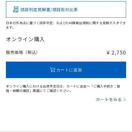
その他の認証はこちらのページからご検索ください
該非判定見解書/項目別対比表
O
O
O
O
日本の外為法に基づく該非判定、およびEAR再輸出規制に関する見解が入手でき
ます。
"対応済み"や非含有の記載がされた商品であっても、流通
在庫等で未対応品が混在する可能性があります。
オンライン購入
非含有品が必要な際は、弊社営業部門もしくは販売店へお
問い合わせください。
¥ 2,750
販売価格（税込）
この製品のRoHS/REACH対応状況ページへ
カートに追加
オンライン購入における出荷予定日は、カートに追加～「ご購入手続き：価
格・納期の確認」画面にてご確認ください。
カートをみる