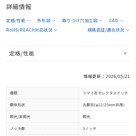
詳細情報
定格/性能
外形図
取りつけ穴加工図
CAD
RoHS/REACH対応状況
規格認証/適合状況
定格/性能
情報更新：2026/05/21
種類
ツマミ形セレクタスイッチ
胴体形状
丸胴形(φ22/25mm共用)
照光/非照光
照光
ノッチ数
3ノッチ