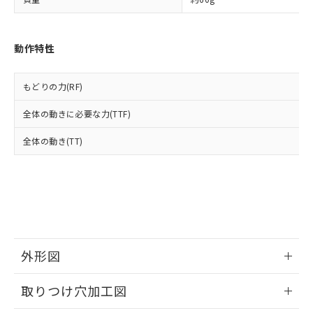
「－」：未確認です。当社販売部門へお問
あります。
い合わせください。
お客様が当ウェブサイト上で当社にご
※3 非含有証明書ダウンロード
登録された部品リストについて、当社
動作特性
および当社の共同利用者が、当社の製
下記の非含有証明書をダウンロードするこ
品・サービスに関するお客様との取
とができます。
合意する
キャンセル
引・商談に必要な範囲で利用すること
もどりの力(RF)
をご了承ください。
EU RoHS指令（10物質）の非含有証明書
※当社の共同利用者とは、
"個人情報
全体の動きに必要な力(TTF)
51物質の非含有証明書（当社基準）
の共同利用に関して"
の「1.共同利
※本証明書は発行日時点で非含有を証明す
用者の範囲」に記載されている法人を
全体の動き(TT)
るもので、過去に遡って非含有を証明する
指します。
ものではありません。
また、RoHS指令のフタル酸エステル類４
物質の対応では、対応完了までの期間は出
荷製品に未対応品が混在することから備考
欄に対応日を記載しておりました。
既に当社にて対応品への在庫切替を完了
していることから、特段のことがない限
外形図
り、2022年1月12日より割愛しておりま
す。
情報更新：2026/05/21
取りつけ穴加工図