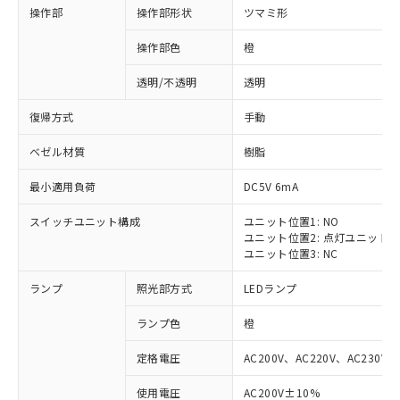
操作部
操作部形状
ツマミ形
操作部色
橙
透明/不透明
透明
復帰方式
手動
ベゼル材質
樹脂
最小適用負荷
DC5V 6mA
スイッチユニット構成
ユニット位置1: NO
ユニット位置2: 点灯ユニット
ユニット位置3: NC
ランプ
照光部方式
LEDランプ
ランプ色
橙
定格電圧
AC200V、AC220V、AC230V、
使用電圧
AC200V±10%