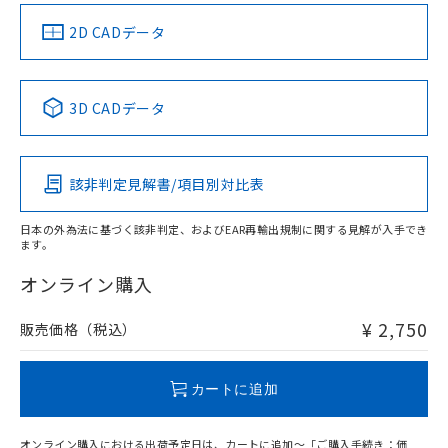
（イギリス
（ノルウェー
（フランス
（韓国
船舶規格）
船舶規格）
船舶規格）
船舶規格
中国 RoHS
注意事項・凡例
2D CADデータ
No
No
No
No
中国 RoHS表
※1 ※2
3D CADデータ
この製品の規格認証/適合状況ページへ
Pb
Hg
Cd
Cr(VI)
その他の認証はこちらのページからご検索ください
該非判定見解書/項目別対比表
X
O
O
O
日本の外為法に基づく該非判定、およびEAR再輸出規制に関する見解が入手でき
ます。
"対応済み"や非含有の記載がされた商品であっても、流通
在庫等で未対応品が混在する可能性があります。
オンライン購入
非含有品が必要な際は、弊社営業部門もしくは販売店へお
問い合わせください。
¥ 2,750
販売価格（税込）
この製品のRoHS/REACH対応状況ページへ
カートに追加
オンライン購入における出荷予定日は、カートに追加～「ご購入手続き：価