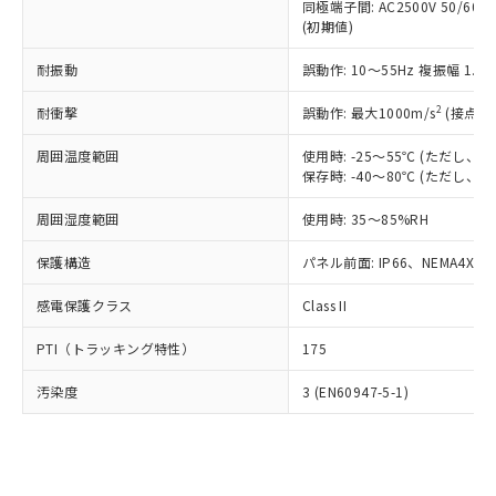
類(PBB) 1000ppm以下、ポリ臭化ジフェニルエーテル類
同極端子間: AC2500V 50/60
Cr(Ⅵ)(六価クロム) : 1000ppm、 PBBs(ポリ臭化ビフェ
とります。
了承ください。
(PBDE) 1000ppm以下、フタル酸ビス(2-エチルヘキシ
○
一定数以上の在庫あり
ニル類) : 1000ppm、 PBDEs(ポリ臭化ジフェニルエーテ
(初期値)
当社は規制貨物を破棄する場合は、完
ル) (DEHP)(別名：DOP) 1000ppm以下、フタル酸ブチ
正式な納期状況および標準価格はお客
ル類) : 1000ppm、
ルベンジル（BBP） 1000ppm以下、フタル酸ジブチル
全に破砕するなど、違法に輸出されな
DBP(フタル酸ジブチル) : 1000ppm、 DIBP(フタル酸ジ
様のお取引先、またはお客様担当のオ
耐振動
誤動作: 10～55Hz 複振幅 1.
（DBP） 1000ppm以下、フタル酸ジイソブチル
イソブチル) : 1000ppm、 BBP(フタル酸ブチルベンジ
△
一定数には満たないが在庫あり
いよう必要な手段を講じます。
ムロン制御機器販売店・当社販売員に
(DIBP) 1000ppm以下
ル) : 1000ppm、
当社は貴社製品を、核兵器、ミサイ
但し、RoHS指令で産業用監視および制御機器に対する
DEHP(フタル酸ビス(2-エチルヘキシル)) : 1000ppm
ご相談ください。
2
耐衝撃
誤動作: 最大1000m/s
(接点開
適用除外項目は除く。
ル、化学兵器、生物兵器またはその他
－
在庫なし(最新の在庫状況につ
オムロン制御機器販売店や当社販売拠
フタル酸エステル類の４物質については閾値を超える意
武器並びにこれらの製造装置等に一切
いては、お客様のお取引先、ま
図的な使用がないことを確認しています。
点は「
販売ネットワーク
」をご確認
周囲温度範囲
使用時: -25～55℃ (ただし
※2 環境保護使用期限
使用いたしません。
たはお客様担当のオムロン制御
保存時: -40～80℃ (ただし
ください。
当社は、貴社製品を第三者に販売する
機器販売店・当社販売員にご確
在庫状況および標準価格結果を当社の
※2 対応予定月
「ｅ」：有害物質（10物質）のすべてが基
場合は、上記1、2および3の内容を当
周囲湿度範囲
使用時: 35～85%RH
認ください)
事前の承諾なく第三者に漏洩または開
準値以下であることを示します。
該第三者に通知します。また当社は、
示しないようお願いします。
部品在庫の切り替え状況などにより、予定
「10」：通常の使用状況下において有害物
保護構造
パネル前面: IP66、NEMA4X, N
販売先および販売に係わる関係者が違
マイパーツ機能（部品リスト作成サー
空
受注生産機種、また在庫状況の
月が前後することがあります。
質が外部に漏えいし、環境に深刻な影響を
法に輸出するおそれがある場合は、取
ビス）をご利用いただくには、I-Web
白
情報を公開していない機種
感電保護クラス
Class II
及ぼさない年数を意味します。
り引きをいたしません。
メンバーズにご登録されている必要が
「－」：未確認です。当社販売部門へお問
あります。
PTI（トラッキング特性）
175
い合わせください。
お客様が当ウェブサイト上で当社にご
※3 非含有証明書ダウンロード
登録された部品リストについて、当社
汚染度
3 (EN60947-5-1)
および当社の共同利用者が、当社の製
下記の非含有証明書をダウンロードするこ
品・サービスに関するお客様との取
とができます。
合意する
キャンセル
引・商談に必要な範囲で利用すること
をご了承ください。