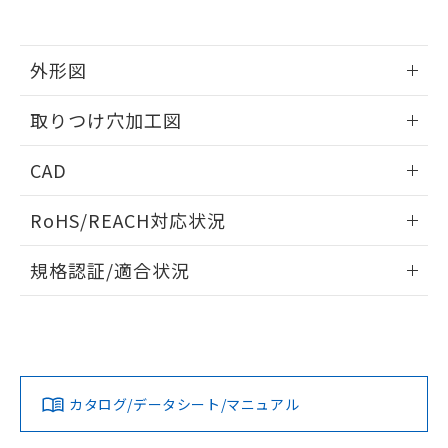
EU RoHS指令（10物質）の非含有証明書
※当社の共同利用者とは、
"個人情報
51物質の非含有証明書（当社基準）
の共同利用に関して"
の「1.共同利
※本証明書は発行日時点で非含有を証明す
用者の範囲」に記載されている法人を
るもので、過去に遡って非含有を証明する
外形図
指します。
ものではありません。
また、RoHS指令のフタル酸エステル類４
情報更新：2026/05/21
取りつけ穴加工図
物質の対応では、対応完了までの期間は出
荷製品に未対応品が混在することから備考
情報更新：2026/05/21
CAD
欄に対応日を記載しておりました。
既に当社にて対応品への在庫切替を完了
ログイン/会員登録いただくと、CADデータをダウンロー
していることから、特段のことがない限
RoHS/REACH対応状況
ドすることができます。
り、2022年1月12日より割愛しておりま
す。
情報更新：2026/7/29
規格認証/適合状況
ログイン/会員登録
EU RoHS
注意事項・凡例
UL認証
CSA認証
CEマーキング
Yes
Yes
Yes
対応状況
対応予定月
※1
※2
ダウンロードデータをご利用いただく前に、以下を必ずお読
みください。
カタログ/データシート/マニュアル
対応済み
ソフトウェアの使用条件
LR型式承認
DNV型式承認
BV型式承認
KR型式承