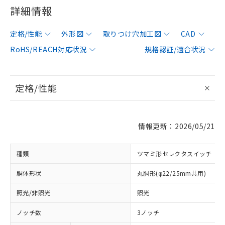
詳細情報
定格/性能
外形図
取りつけ穴加工図
CAD
RoHS/REACH対応状況
規格認証/適合状況
定格/性能
情報更新：2026/05/21
種類
ツマミ形セレクタスイッチ
胴体形状
丸胴形(φ22/25mm共用)
照光/非照光
照光
ノッチ数
3ノッチ