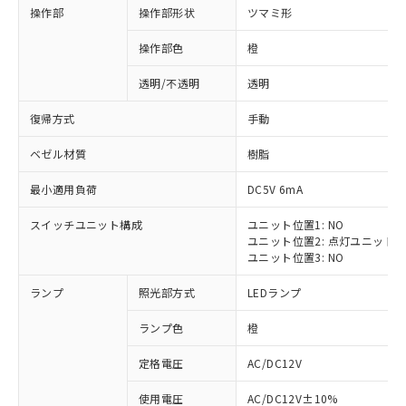
操作部
操作部形状
ツマミ形
操作部色
橙
透明/不透明
透明
復帰方式
手動
ベゼル材質
樹脂
最小適用負荷
DC5V 6mA
スイッチユニット構成
ユニット位置1: NO
ユニット位置2: 点灯ユニット
ユニット位置3: NO
ランプ
照光部方式
LEDランプ
ランプ色
橙
定格電圧
AC/DC12V
※1 対応状況
使用電圧
AC/DC12V±10%