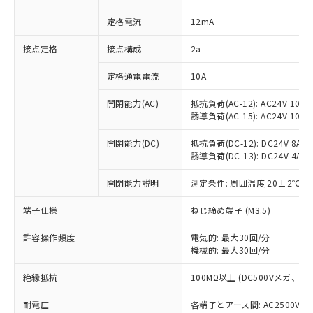
対応済み：EU RoHS指令（10物質）の
定格電流
12mA
非含有に対応した製品が提供可能な商品で
す。
接点定格
接点構成
2a
対応予定：EU RoHS指令（10物質）の非含
ご利用条件
有に対応した製品に切り替える予定のある
定格通電電流
10A
商品です。
対応予定なし：EU RoHS指令（10物質）の
開閉能力(AC)
抵抗負荷(AC-12): AC24V 10A/A
以下の条件をお読みいただき、同意のうえ
非含有に非対応の商品で、対応品を出す予
誘導負荷(AC-15): AC24V 10A/AC
ご利用ください。
定はありません。
調査・確認中：EU RoHS指令（10物質）の
開閉能力(DC)
抵抗負荷(DC-12): DC24V 8A/DC
本サービスは、当社制御機器事業取扱
※1 中国RoHS○×表
非含有の対応状況を調査中または確認中の
誘導負荷(DC-13): DC24V 4A/DC
商品の当社在庫状況および標準価格
商品です。
(税抜)を提供させていただくもので
「○」：最大均質材料含有率が中国RoHSの
開閉能力説明
測定条件: 周囲温度 20±2℃、
非該当品：ライセンス料など無形物で、有
す。
基準値以下であることを示します。
害物質有無と関係のない商品です。
当社制御機器事業取扱商品の中には、
端子仕様
ねじ締め端子 (M3.5)
「×」：最大均質材料含有率が中国RoHSの
仕入先様の事情により、非含有部品として
本サービスの対象外となる商品もある
基準値を超えていることを示します。
いたものが、含有品と判明した場合などや
当社は、これら貴社製品のうち、外国
ことをご了承ください。
許容操作頻度
電気的: 最大30回/分
「－」：未確認です。当社販売部門へお問
むを得ず変更することがあります。
為替および外国貿易法に定める商品
在庫状況および標準価格照会結果は、
機械的: 最大30回/分
い合わせください。
（以下｢規制貨物等」という）を輸出
記載している更新日時点での社内デー
*EU RoHS指令（10物質）：
または国外への提供する場合は、日本
絶縁抵抗
100MΩ以上 (DC500Vメガ、
記
タに基づき作成されるものであり、閲
説明
鉛(Pb) 1000ppm以下、 水銀(Hg) 1000ppm以下、 カド
*中国RoHS10物質の基準値 (GB/T26572)：
国政府の輸出許可(または役務取引許
号
覧された時点での実際の在庫および標
ミウム(Cd) 100ppm以下、
Pb(鉛) :1000ppm、 Hg(水銀) : 1000ppm、 Cd(カドミウ
可)を取得するなどの必要な手続きを
耐電圧
各端子とアース間: AC2500V 50/
六価クロム(Cr(Ⅵ)) 1000ppm以下、ポリ臭化ビフェニル
ム) : 100ppm、
準価格とは異なる場合があることをご