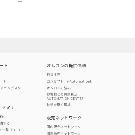
担当オムロン
お問い合わせ
ート
オムロンの提供価値
目指す姿
ポート
コンセプト「i-Automation!」
ジャパンデスク
オムロンの強み
お客様との共創拠点
AUTOMATION CENTER
DIBP
BBP
DEHP
環境保護
技術を磨く現場
・セミナ
使用期限
案内
販売ネットワーク
講する
O
O
O
10
国内販売ネットワーク
ス一覧（PDF）
海外販売ネットワーク