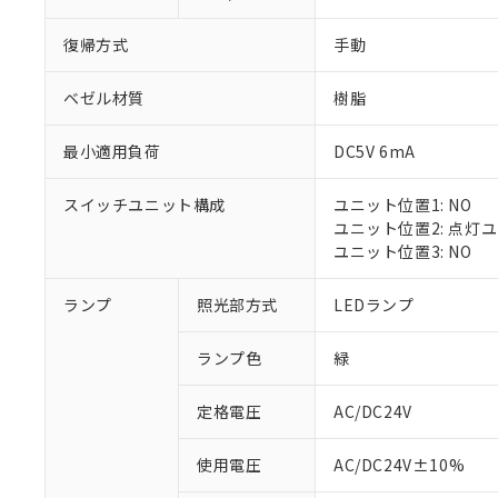
復帰方式
手動
ベゼル材質
樹脂
最小適用負荷
DC5V 6mA
スイッチユニット構成
ユニット位置1: NO
ユニット位置2: 点灯
ユニット位置3: NO
※1 対応状況
ランプ
照光部方式
LEDランプ
対応済み：EU
ランプ色
緑
対応予定：EU R
対応予定なし：EU
定格電圧
AC/DC24V
調査・確認中：EU
ご利用条件
非該当品：ライセ
※1 中国RoHS
使用電圧
AC/DC24V±10%
仕入先様の事情に
があります。
以下の条件をお読