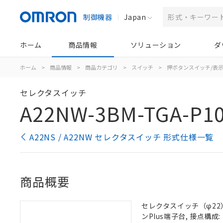
制御機器
Japan
ホーム
商品情報
ソリューション
ダ
ホーム
>
商品情報
>
商品カテゴリ
>
スイッチ
>
押ボタンスイッチ/表
セレクタスイッチ
A22NW-3BM-TGA-P1
A22NS / A22NW セレクタスイッチ 形式仕様一覧
商品概要
セレクタスイッチ（φ22）,
ンPlus端子台, 接点構成: 