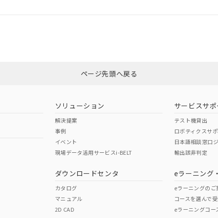
ログイン/会員登録
適合状況については、「カスタマーサポートセンタ お客様相談室」または貴社
みください。
非含有証明書
※3
ページ先頭へ戻る
ダウンロードはこちら
ソリューション
サービスサポ
解決提案
テスト機貸出
事例
ロボティクスサ
イベント
日本語相談窓口
現場データ活用サービスi-BELT
輸出該非判定
I)
PBBs
PBDEs
DBP
ダウンロードセンタ
eラーニング
カタログ
eラーニングのご
マニュアル
コースを選んで受
O
O
O
2D CAD
eラーニングコー