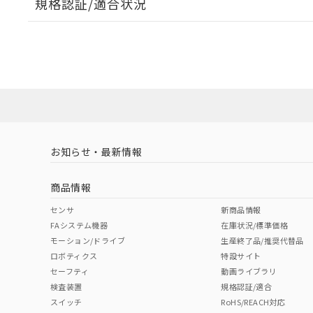
規格認証/適合状況
EU RoHS
注意事項・凡例
A22NW-3BM-TGA-P101-GCについての規格認証/
営業員または販売店にお問い合わせください。
ダウンロードデータをご利用いただく前に、以下を必ずお読
対応状況
対応予定月
※1
※2
ソフトウェアの使用条件
対応済み
お知らせ・最新情報
中国 RoHS
注意事項・凡例
商品情報
中国 RoHS表
※1 ※2
センサ
新商品情報
FAシステム機器
在庫状況/標準価格
Pb
Hg
Cd
Cr(V
モーション/ドライブ
生産終了品/推奨代替品
ロボティクス
特設サイト
セーフティ
動画ライブラリ
検査装置
規格認証/適合
X
O
O
O
スイッチ
RoHS/REACH対応