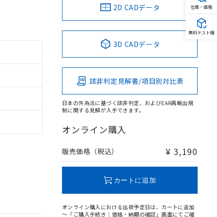
2D CADデータ
在庫・価格
無料テスト機
3D CADデータ
該非判定見解書/項目別対比表
日本の外為法に基づく該非判定、およびEAR再輸出規
制に関する見解が入手できます。
オンライン購入
¥ 3,190
販売価格（税込）
カートに追加
オンライン購入における出荷予定日は、カートに追加
～「ご購入手続き：価格・納期の確認」画面にてご確