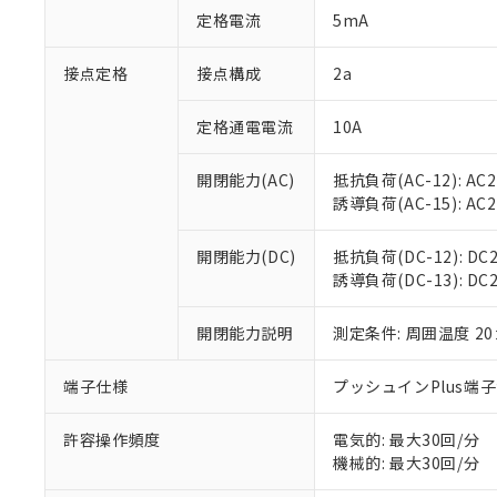
「○」：最大均質
定格電流
5mA
「×」：最大均質
本サービスは
当社は、これ
*EU RoHS指令（10物
「－」：未確認で
鉛(Pb) 1000ppm以下、
くものです。
う）を輸出ま
接点定格
接点構成
2a
記
説明
六価クロム(Cr(Ⅵ)) 1
当社制御機器
などの必要な
フタル酸ビス(2-エチルヘ
号
*中国RoHS10物質の基準値 
ル（DBP） 1000ppm
在庫状況およ
当社は規制貨
Pb(鉛) :1000ppm、 Hg
定格通電電流
10A
但し、RoHS指令で産
のであり、閲
ます。
Cr(Ⅵ)(六価クロム) : 
フタル酸エステル類の４
○
一定数以
DBP(フタル酸ジブチル) :
い。
当社は貴社製
DEHP(フタル酸ビス(2-エ
開閉能力(AC)
抵抗負荷(AC-12): AC24
正式な納期状
置等に一切使
誘導負荷(AC-15): AC24V
当社販売員に
※2 対応予定月
△
一定数に
当社は、貴社
オムロン制御
また当社は、
※2 環境保護使
在庫状況およ
部品在庫の切り替
たしません。
開閉能力(DC)
抵抗負荷(DC-12): DC24
－
在庫なし
す。
誘導負荷(DC-13): DC24
「ｅ」：有害物質
機器販売
マイパーツ機
「10」：通常の
ている必要が
味します。
開閉能力説明
測定条件: 周囲温度 2
空
受注生産
お客様が当ウ
※3 非含有証明
「－」：未確認で
白
が、当社の製
端子仕様
プッシュインPlus端
さい。
下記の非含有証明
※当社の共同
いる法人を指
許容操作頻度
電気的: 最大30回/分
EU RoHS指令（
機械的: 最大30回/分
51物質の非含有証
※本証明書は発行