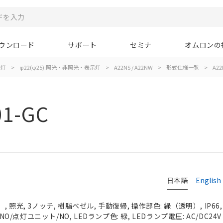
ウンロード
サポート
セミナ
オムロンの
示灯
>
φ22(φ25):照光・非照光・表示灯
>
A22NS / A22NW
>
形式仕様一覧
>
A22
01-GC
日本語
English
 照光, 3ノッチ, 樹脂ベゼル, 手動復帰, 操作部色: 緑（透明）, IP66
NO/点灯ユニット/NO, LEDランプ色: 緑, LEDランプ電圧: AC/DC24V