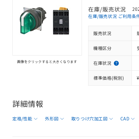
在庫/販売状況
20
在庫/販売状況 ご利用条
販売状況
機種区分
画像をクリックすると大きくなります
在庫状況
標準価格(税別)
詳細情報
定格/性能
外形図
取りつけ穴加工図
CAD