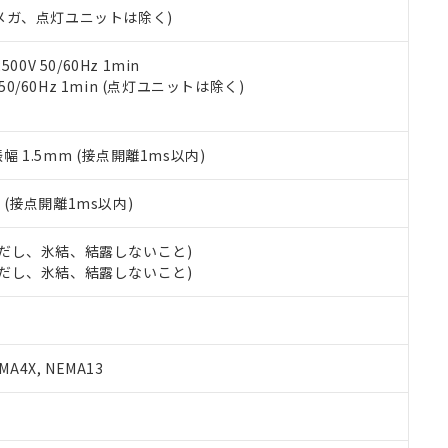
令のフタル酸エステル類４物質の対応では、対応完了までの期間は出
00Vメガ、点灯ユニットは除く)
備考欄に対応日を記載しておりました。
品への在庫切替を完了していることから、特段のことがない限り、20
0V 50/60Hz 1min
す。
 50/60Hz 1min (点灯ユニットは除く)
振幅 1.5mm (接点開離1ms以内)
2
(接点開離1ms以内)
 (ただし、氷結、結露しないこと)
 (ただし、氷結、結露しないこと)
A4X, NEMA13