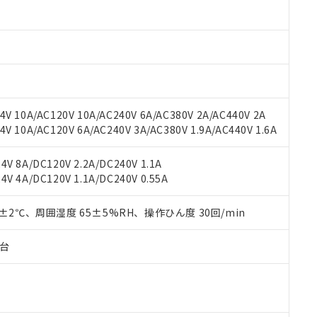
材料含有率が中国RoHSの基準値以下であることを示します。
材料含有率が中国RoHSの基準値を超えていることを示します。
、当社制御機器事業取扱商品の当社在庫状況および標準価格(税抜)
ら貴社製品のうち、外国為替および外国貿易法に定める商品（以下｢
質）：
す。当社販売部門へお問い合わせください。
 水銀(Hg) 1000ppm以下、 カドミウム(Cd) 100ppm以下、
たは国外への提供する場合は、日本国政府の輸出許可(または役務取
000ppm以下、ポリ臭化ビフェニル類(PBB) 1000ppm以下、ポリ臭化ジフェニルエーテル類(P
事業取扱商品の中には、本サービスの対象外となる商品もあること
手続きをとります。
キシル) (DEHP)(別名：DOP) 1000ppm以下、フタル酸ブチルベンジル（BBP） 100
(GB/T26572)：
以下、フタル酸ジイソブチル (DIBP) 1000ppm以下
び標準価格照会結果は、記載している更新日時点での社内データに
物を破棄する場合は、完全に破砕するなど、違法に輸出されないよ
(水銀) : 1000ppm、 Cd(カドミウム) : 100ppm、
業用監視および制御機器に対する適用除外項目は除く。
覧された時点での実際の在庫および標準価格とは異なる場合がある
1000ppm、 PBBs(ポリ臭化ビフェニル類) : 1000ppm、 PBDEs(ポリ臭化ジフェニルエーテル類
物質については閾値を超える意図的な使用がないことを確認しています。
上の在庫あり
 1000ppm、 DIBP(フタル酸ジイソブチル) : 1000ppm、 BBP(フタル酸ブチルベンジル) :
品を、核兵器、ミサイル、化学兵器、生物兵器またはその他武器並
チルヘキシル)) : 1000ppm
V 10A/AC120V 10A/AC240V 6A/AC380V 2A/AC440V 2A
況および標準価格はお客様のお取引先、またはお客様担当のオムロ
用いたしません。
 10A/AC120V 6A/AC240V 3A/AC380V 1.9A/AC440V 1.6A
ご相談ください。
は満たないが在庫あり
製品を第三者に販売する場合は、上記1、2および3の内容を当該第
機器販売店や当社販売拠点は「
販売ネットワーク
」をご確認くだ
販売先および販売に係わる関係者が違法に輸出するおそれがある場
用期限
び標準価格結果を当社の事前の承諾なく第三者に漏洩または開示し
え状況などにより、予定月が前後することがあります。
V 8A/DC120V 2.2A/DC240V 1.1A
(最新の在庫状況については、お客様のお取引先、またはお客様担当
V 4A/DC120V 1.1A/DC240V 0.55A
（10物質）のすべてが基準値以下であることを示します。
店・当社販売員にご確認ください)
能（部品リスト作成サービス）をご利用いただくには、I-Webメン
使用状況下において有害物質が外部に漏えいし、環境に深刻な影響を
あります。
0±2℃、周囲湿度 65±5%RH、操作ひん度 30回/min
機種、また在庫状況の情報を公開していない機種
ェブサイト上で当社にご登録された部品リストについて、当社およ
書ダウンロード
す。当社販売部門へお問い合わせください。
品・サービスに関するお客様との取引・商談に必要な範囲で利用す
合意する
キャンセル
子台
書をダウンロードすることができます。
利用者とは、
"個人情報の共同利用に関して"
の「1.共同利用者の
します。
10物質）の非含有証明書
明書（当社基準）
日時点で非含有を証明するもので、過去に遡って非含有を証明するも