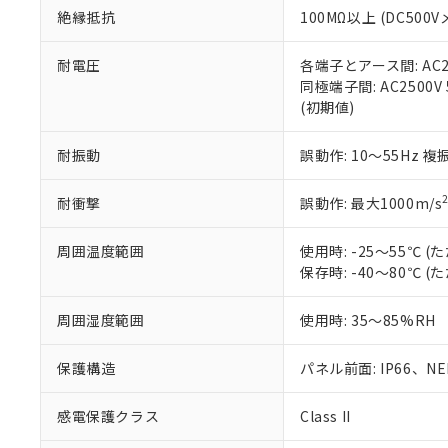
また、RoHS指
絶縁抵抗
100MΩ以上 (DC5
混在することから
既に当社にて対応
耐電圧
各端子とアース間: AC250
り割愛しておりま
同極端子間: AC2500V
(初期値)
耐振動
誤動作: 10～55Hz 複
耐衝撃
誤動作: 最大1000m/s
周囲温度範囲
使用時: -25～55℃
保存時: -40～80℃
周囲湿度範囲
使用時: 35～85%RH
保護構造
パネル前面: IP66、NEM
感電保護クラス
Class II