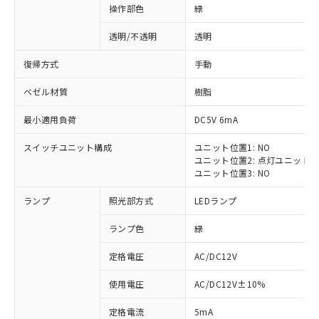
操作部色
緑
透明/不透明
透明
復帰方式
手動
ベゼル材質
樹脂
最小適用負荷
DC5V 6mA
スイッチユニット構成
ユニット位置1: NO
ユニット位置2: 点灯ユニット
ユニット位置3: NO
ランプ
照光部方式
LEDランプ
ランプ色
緑
定格電圧
AC/DC12V
※1 対応状況
使用電圧
AC/DC12V±10%
定格電流
5mA
対応済み：EU RoHS指令（10物質）の