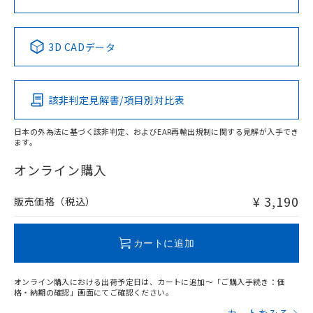
中国 RoHS表
※1 ※2
3D CADデータ
Pb
Hg
Cd
Cr(VI)
該非判定見解書/項目別対比表
X
O
O
O
日本の外為法に基づく該非判定、およびEAR再輸出規制に関する見解が入手でき
ます。
"対応済み"や非含有の記載がされた商品であっても、流通
在庫等で未対応品が混在する可能性があります。
オンライン購入
非含有品が必要な際は、弊社営業部門もしくは販売店へお
問い合わせください。
¥ 3,190
販売価格（税込）
この製品のRoHS/REACH対応状況ページへ
カートに追加
オンライン購入における出荷予定日は、カートに追加～「ご購入手続き：価
格・納期の確認」画面にてご確認ください。