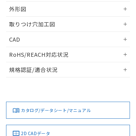
51物質の非含有証明書（当社基準）
の共同利用に関して"
の「1.共同利
※本証明書は発行日時点で非含有を証明す
外形図
用者の範囲」に記載されている法人を
るもので、過去に遡って非含有を証明する
指します。
ものではありません。
情報更新：2026/05/21
取りつけ穴加工図
また、RoHS指令のフタル酸エステル類４
物質の対応では、対応完了までの期間は出
情報更新：2026/05/21
CAD
荷製品に未対応品が混在することから備考
欄に対応日を記載しておりました。
ログイン/会員登録いただくと、CADデータをダウンロー
既に当社にて対応品への在庫切替を完了
RoHS/REACH対応状況
ドすることができます。
していることから、特段のことがない限
り、2022年1月12日より割愛しておりま
情報更新：2026/7/29
規格認証/適合状況
す。
ログイン/会員登録
EU RoHS
注意事項・凡例
A22NW-3BM-TGA-P101-GBについての規格認証/適合状況に
ついては、「カスタマーサポートセンタ お客様相談室」また
は貴社担当オムロン営業員または販売店にお問い合わせくだ
対応状況
対応予定月
※1
※2
さい。
ダウンロードデータをご利用いただく前に、以下を必ずお読
みください。
カタログ/データシート/マニュアル
対応済み
ソフトウェアの使用条件
お問い合わせ
中国 RoHS
注意事項・凡例
2D CADデータ