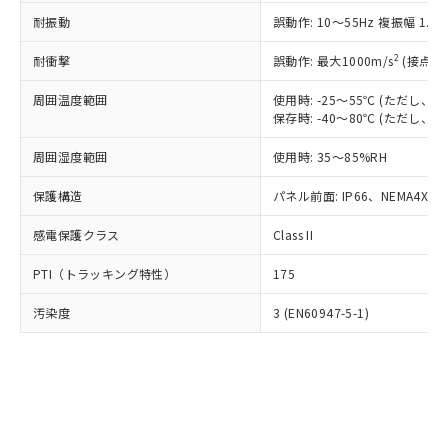
○
一定数以上の在庫あり
ニル類) : 1000ppm、 PBDEs(ポリ臭化ジフェニルエーテ
当社は規制貨物を破棄する場合は、完
ル) (DEHP)(別名：DOP) 1000ppm以下、フタル酸ブチ
正式な納期状況および標準価格はお客
ル類) : 1000ppm、
耐振動
誤動作: 10～55Hz 複振幅 1.
ルベンジル（BBP） 1000ppm以下、フタル酸ジブチル
全に破砕するなど、違法に輸出されな
DBP(フタル酸ジブチル) : 1000ppm、 DIBP(フタル酸ジ
様のお取引先、またはお客様担当のオ
（DBP） 1000ppm以下、フタル酸ジイソブチル
イソブチル) : 1000ppm、 BBP(フタル酸ブチルベンジ
△
一定数には満たないが在庫あり
いよう必要な手段を講じます。
ムロン制御機器販売店・当社販売員に
(DIBP) 1000ppm以下
2
耐衝撃
ル) : 1000ppm、
誤動作: 最大1000m/s
(接点開
当社は貴社製品を、核兵器、ミサイ
但し、RoHS指令で産業用監視および制御機器に対する
DEHP(フタル酸ビス(2-エチルヘキシル)) : 1000ppm
ご相談ください。
適用除外項目は除く。
ル、化学兵器、生物兵器またはその他
－
在庫なし(最新の在庫状況につ
オムロン制御機器販売店や当社販売拠
周囲温度範囲
使用時: -25～55℃ (ただし
フタル酸エステル類の４物質については閾値を超える意
武器並びにこれらの製造装置等に一切
いては、お客様のお取引先、ま
図的な使用がないことを確認しています。
保存時: -40～80℃ (ただし
点は「
販売ネットワーク
」をご確認
※2 環境保護使用期限
使用いたしません。
たはお客様担当のオムロン制御
ください。
当社は、貴社製品を第三者に販売する
周囲湿度範囲
使用時: 35～85%RH
機器販売店・当社販売員にご確
在庫状況および標準価格結果を当社の
※2 対応予定月
「ｅ」：有害物質（10物質）のすべてが基
場合は、上記1、2および3の内容を当
認ください)
事前の承諾なく第三者に漏洩または開
準値以下であることを示します。
保護構造
パネル前面: IP66、NEMA4X, N
該第三者に通知します。また当社は、
示しないようお願いします。
部品在庫の切り替え状況などにより、予定
「10」：通常の使用状況下において有害物
販売先および販売に係わる関係者が違
マイパーツ機能（部品リスト作成サー
空
受注生産機種、また在庫状況の
感電保護クラス
Class II
月が前後することがあります。
質が外部に漏えいし、環境に深刻な影響を
法に輸出するおそれがある場合は、取
ビス）をご利用いただくには、I-Web
白
情報を公開していない機種
及ぼさない年数を意味します。
り引きをいたしません。
メンバーズにご登録されている必要が
PTI（トラッキング特性）
175
「－」：未確認です。当社販売部門へお問
あります。
い合わせください。
お客様が当ウェブサイト上で当社にご
汚染度
3 (EN60947-5-1)
※3 非含有証明書ダウンロード
登録された部品リストについて、当社
および当社の共同利用者が、当社の製
下記の非含有証明書をダウンロードするこ
品・サービスに関するお客様との取
とができます。
合意する
キャンセル
引・商談に必要な範囲で利用すること
をご了承ください。
EU RoHS指令（10物質）の非含有証明書
※当社の共同利用者とは、
"個人情報