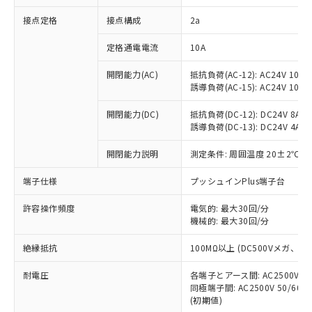
非含有に対応した製品が提供可能な商品で
接点定格
接点構成
2a
す。
対応予定：EU RoHS指令（10物質）の非含
ご利用条件
定格通電電流
10A
有に対応した製品に切り替える予定のある
商品です。
開閉能力(AC)
抵抗負荷(AC-12): AC24V 10A/A
対応予定なし：EU RoHS指令（10物質）の
誘導負荷(AC-15): AC24V 10A/AC
以下の条件をお読みいただき、同意のうえ
非含有に非対応の商品で、対応品を出す予
ご利用ください。
定はありません。
開閉能力(DC)
抵抗負荷(DC-12): DC24V 8A/DC
調査・確認中：EU RoHS指令（10物質）の
誘導負荷(DC-13): DC24V 4A/DC
本サービスは、当社制御機器事業取扱
※1 中国RoHS○×表
非含有の対応状況を調査中または確認中の
商品の当社在庫状況および標準価格
開閉能力説明
測定条件: 周囲温度 20±2℃、
商品です。
(税抜)を提供させていただくもので
「○」：最大均質材料含有率が中国RoHSの
非該当品：ライセンス料など無形物で、有
す。
端子仕様
プッシュインPlus端子台
基準値以下であることを示します。
害物質有無と関係のない商品です。
当社制御機器事業取扱商品の中には、
「×」：最大均質材料含有率が中国RoHSの
仕入先様の事情により、非含有部品として
本サービスの対象外となる商品もある
許容操作頻度
電気的: 最大30回/分
基準値を超えていることを示します。
いたものが、含有品と判明した場合などや
当社は、これら貴社製品のうち、外国
ことをご了承ください。
機械的: 最大30回/分
「－」：未確認です。当社販売部門へお問
むを得ず変更することがあります。
為替および外国貿易法に定める商品
在庫状況および標準価格照会結果は、
い合わせください。
（以下｢規制貨物等」という）を輸出
絶縁抵抗
100MΩ以上 (DC500Vメガ、
記載している更新日時点での社内デー
*EU RoHS指令（10物質）：
または国外への提供する場合は、日本
記
タに基づき作成されるものであり、閲
説明
鉛(Pb) 1000ppm以下、 水銀(Hg) 1000ppm以下、 カド
*中国RoHS10物質の基準値 (GB/T26572)：
国政府の輸出許可(または役務取引許
耐電圧
各端子とアース間: AC2500V 50/
号
覧された時点での実際の在庫および標
ミウム(Cd) 100ppm以下、
Pb(鉛) :1000ppm、 Hg(水銀) : 1000ppm、 Cd(カドミウ
同極端子間: AC2500V 50/60
可)を取得するなどの必要な手続きを
六価クロム(Cr(Ⅵ)) 1000ppm以下、ポリ臭化ビフェニル
ム) : 100ppm、
準価格とは異なる場合があることをご
類(PBB) 1000ppm以下、ポリ臭化ジフェニルエーテル類
(初期値)
Cr(Ⅵ)(六価クロム) : 1000ppm、 PBBs(ポリ臭化ビフェ
とります。
了承ください。
(PBDE) 1000ppm以下、フタル酸ビス(2-エチルヘキシ