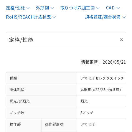
定格/性能
外形図
取りつけ穴加工図
CAD
RoHS/REACH対応状況
規格認証/適合状況
定格/性能
情報更新：2026/05/21
種類
ツマミ形セレクタスイッチ
胴体形状
丸胴形(φ22/25mm共用)
照光/非照光
照光
ノッチ数
3ノッチ
操作部
操作部形状
ツマミ形