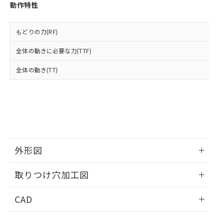
お客様が当ウェブサイト上で当社にご
動作特性
※3 非含有証明書ダウンロード
登録された部品リストについて、当社
および当社の共同利用者が、当社の製
下記の非含有証明書をダウンロードするこ
品・サービスに関するお客様との取
もどりの力(RF)
とができます。
合意する
キャンセル
引・商談に必要な範囲で利用すること
全体の動きに必要な力(TTF)
をご了承ください。
EU RoHS指令（10物質）の非含有証明書
※当社の共同利用者とは、
"個人情報
51物質の非含有証明書（当社基準）
全体の動き(TT)
の共同利用に関して"
の「1.共同利
※本証明書は発行日時点で非含有を証明す
用者の範囲」に記載されている法人を
るもので、過去に遡って非含有を証明する
指します。
ものではありません。
また、RoHS指令のフタル酸エステル類４
物質の対応では、対応完了までの期間は出
荷製品に未対応品が混在することから備考
欄に対応日を記載しておりました。
外形図
既に当社にて対応品への在庫切替を完了
していることから、特段のことがない限
情報更新：2026/05/21
り、2022年1月12日より割愛しておりま
取りつけ穴加工図
す。
情報更新：2026/05/21
CAD
ログイン/会員登録いただくと、CADデータをダウンロー