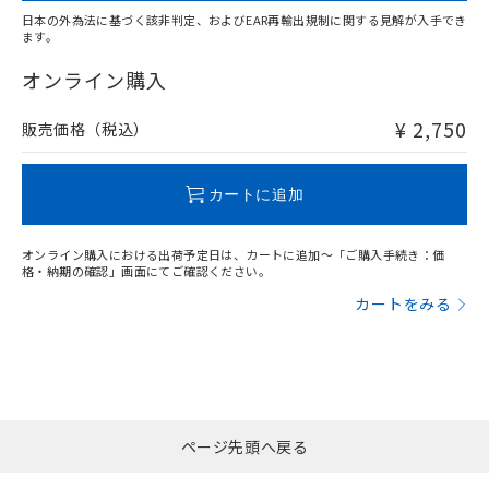
日本の外為法に基づく該非判定、およびEAR再輸出規制に関する見解が入手でき
ます。
"対応済み"や非含有の記載がされた商品であっても、流通
在庫等で未対応品が混在する可能性があります。
オンライン購入
非含有品が必要な際は、弊社営業部門もしくは販売店へお
問い合わせください。
¥ 2,750
販売価格（税込）
この製品のRoHS/REACH対応状況ページへ
カートに追加
オンライン購入における出荷予定日は、カートに追加～「ご購入手続き：価
格・納期の確認」画面にてご確認ください。
カートをみる
ページ先頭へ戻る