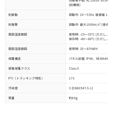
当社は、これら貴社製品のうち、外国
同極端子間: AC2500V 50/60
ことをご了承ください。
「－」：未確認です。当社販売部門へお問
むを得ず変更することがあります。
(初期値)
為替および外国貿易法に定める商品
在庫状況および標準価格照会結果は、
い合わせください。
（以下｢規制貨物等」という）を輸出
記載している更新日時点での社内デー
耐振動
誤動作: 10～55Hz 複振幅 1.
*EU RoHS指令（10物質）：
または国外への提供する場合は、日本
記
タに基づき作成されるものであり、閲
説明
鉛(Pb) 1000ppm以下、 水銀(Hg) 1000ppm以下、 カド
*中国RoHS10物質の基準値 (GB/T26572)：
国政府の輸出許可(または役務取引許
号
覧された時点での実際の在庫および標
ミウム(Cd) 100ppm以下、
Pb(鉛) :1000ppm、 Hg(水銀) : 1000ppm、 Cd(カドミウ
2
耐衝撃
誤動作: 最大1000m/s
(接点開
可)を取得するなどの必要な手続きを
六価クロム(Cr(Ⅵ)) 1000ppm以下、ポリ臭化ビフェニル
ム) : 100ppm、
準価格とは異なる場合があることをご
類(PBB) 1000ppm以下、ポリ臭化ジフェニルエーテル類
Cr(Ⅵ)(六価クロム) : 1000ppm、 PBBs(ポリ臭化ビフェ
とります。
了承ください。
周囲温度範囲
使用時: -25～55℃ (ただし
(PBDE) 1000ppm以下、フタル酸ビス(2-エチルヘキシ
○
一定数以上の在庫あり
ニル類) : 1000ppm、 PBDEs(ポリ臭化ジフェニルエーテ
当社は規制貨物を破棄する場合は、完
ル) (DEHP)(別名：DOP) 1000ppm以下、フタル酸ブチ
正式な納期状況および標準価格はお客
保存時: -40～80℃ (ただし
ル類) : 1000ppm、
ルベンジル（BBP） 1000ppm以下、フタル酸ジブチル
全に破砕するなど、違法に輸出されな
DBP(フタル酸ジブチル) : 1000ppm、 DIBP(フタル酸ジ
様のお取引先、またはお客様担当のオ
（DBP） 1000ppm以下、フタル酸ジイソブチル
イソブチル) : 1000ppm、 BBP(フタル酸ブチルベンジ
△
一定数には満たないが在庫あり
いよう必要な手段を講じます。
周囲湿度範囲
使用時: 35～85%RH
ムロン制御機器販売店・当社販売員に
(DIBP) 1000ppm以下
ル) : 1000ppm、
当社は貴社製品を、核兵器、ミサイ
但し、RoHS指令で産業用監視および制御機器に対する
DEHP(フタル酸ビス(2-エチルヘキシル)) : 1000ppm
ご相談ください。
適用除外項目は除く。
保護構造
ル、化学兵器、生物兵器またはその他
パネル前面: IP66、NEMA4X, N
－
在庫なし(最新の在庫状況につ
オムロン制御機器販売店や当社販売拠
フタル酸エステル類の４物質については閾値を超える意
武器並びにこれらの製造装置等に一切
いては、お客様のお取引先、ま
図的な使用がないことを確認しています。
点は「
販売ネットワーク
」をご確認
※2 環境保護使用期限
感電保護クラス
Class II
使用いたしません。
たはお客様担当のオムロン制御
ください。
当社は、貴社製品を第三者に販売する
機器販売店・当社販売員にご確
在庫状況および標準価格結果を当社の
PTI（トラッキング特性）
175
※2 対応予定月
「ｅ」：有害物質（10物質）のすべてが基
場合は、上記1、2および3の内容を当
認ください)
事前の承諾なく第三者に漏洩または開
準値以下であることを示します。
該第三者に通知します。また当社は、
示しないようお願いします。
汚染度
3 (EN60947-5-1)
部品在庫の切り替え状況などにより、予定
「10」：通常の使用状況下において有害物
販売先および販売に係わる関係者が違
マイパーツ機能（部品リスト作成サー
空
受注生産機種、また在庫状況の
月が前後することがあります。
質が外部に漏えいし、環境に深刻な影響を
法に輸出するおそれがある場合は、取
ビス）をご利用いただくには、I-Web
質量
白
情報を公開していない機種
約60g
及ぼさない年数を意味します。
り引きをいたしません。
メンバーズにご登録されている必要が
「－」：未確認です。当社販売部門へお問
あります。
い合わせください。