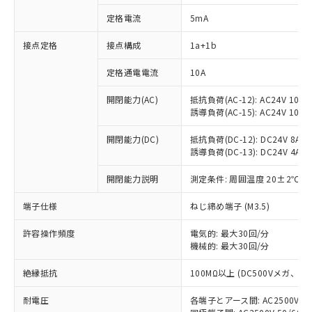
定格電流
5mA
接点定格
接点構成
1a+1b
※1 対応状況
定格通電電流
10A
対応済み：EU RoHS指令（10物質）の
開閉能力(AC)
抵抗負荷(AC-12): AC24V 10A/A
非含有に対応した製品が提供可能な商品で
誘導負荷(AC-15): AC24V 10A/AC
す。
対応予定：EU RoHS指令（10物質）の非含
開閉能力(DC)
抵抗負荷(DC-12): DC24V 8A/DC
ご利用条件
有に対応した製品に切り替える予定のある
誘導負荷(DC-13): DC24V 4A/DC
商品です。
対応予定なし：EU RoHS指令（10物質）の
開閉能力説明
測定条件: 周囲温度 20±2℃、
以下の条件をお読みいただき、同意のうえ
非含有に非対応の商品で、対応品を出す予
ご利用ください。
端子仕様
ねじ締め端子 (M3.5)
定はありません。
調査・確認中：EU RoHS指令（10物質）の
本サービスは、当社制御機器事業取扱
許容操作頻度
電気的: 最大30回/分
※1 中国RoHS○×表
非含有の対応状況を調査中または確認中の
商品の当社在庫状況および標準価格
機械的: 最大30回/分
商品です。
(税抜)を提供させていただくもので
「○」：最大均質材料含有率が中国RoHSの
非該当品：ライセンス料など無形物で、有
絶縁抵抗
す。
100MΩ以上 (DC500Vメガ、
基準値以下であることを示します。
害物質有無と関係のない商品です。
当社制御機器事業取扱商品の中には、
「×」：最大均質材料含有率が中国RoHSの
仕入先様の事情により、非含有部品として
耐電圧
各端子とアース間: AC2500V 50/
本サービスの対象外となる商品もある
基準値を超えていることを示します。
いたものが、含有品と判明した場合などや