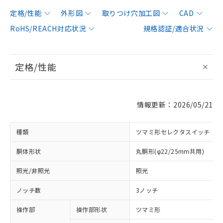
定格/性能
外形図
取りつけ穴加工図
CAD
RoHS/REACH対応状況
規格認証/適合状況
定格/性能
情報更新：2026/05/21
種類
ツマミ形セレクタスイッチ
胴体形状
丸胴形(φ22/25mm共用)
照光/非照光
照光
ノッチ数
3ノッチ
操作部
操作部形状
ツマミ形