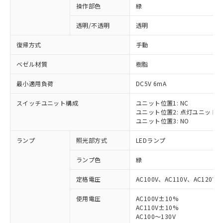
操作部色
緑
透明/不透明
透明
復帰方式
手動
ベゼル材質
樹脂
最小適用負荷
DC5V 6mA
スイッチユニット構成
ユニット位置1: NC
ユニット位置2: 点灯ユニット
ユニット位置3: NO
ランプ
照光部方式
LEDランプ
ランプ色
緑
定格電圧
AC100V、AC110V、AC120V
使用電圧
AC100V±10%
AC110V±10%
AC100～130V