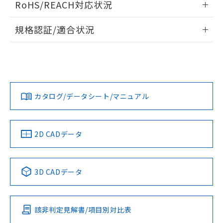
RoHS/REACH対応状況
ドすることができます。
情報更新：2026/7/29
規格認証/適合状況
ログイン/会員登録
EU RoHS
注意事項・凡例
UL認証
CSA認証
CEマーキング
Yes
Yes
Yes
対応状況
対応予定月
※1
※2
ダウンロードデータをご利用いただく前に、以下を必ずお読
みください。
カタログ/データシート/マニュアル
対応済み
ソフトウェアの使用条件
LR型式承認
DNV型式承認
BV型式承認
KR型式承
（イギリス
（ノルウェー
（フランス
（韓国
船舶規格）
船舶規格）
船舶規格）
船舶規格
中国 RoHS
注意事項・凡例
2D CADデータ
No
No
No
No
中国 RoHS表
※1 ※2
3D CADデータ
この製品の規格認証/適合状況ページへ
Pb
Hg
Cd
Cr(VI)
その他の認証はこちらのページからご検索ください
該非判定見解書/項目別対比表
O
O
O
O