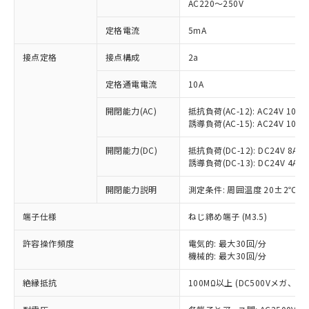
AC220～250V
対応済み：EU RoHS指令（10物質）の
非含有に対応した製品が提供可能な商品で
定格電流
5mA
す。
対応予定：EU RoHS指令（10物質）の非含
接点定格
接点構成
2a
ご利用条件
有に対応した製品に切り替える予定のある
定格通電電流
10A
商品です。
対応予定なし：EU RoHS指令（10物質）の
以下の条件をお読みいただき、同意のうえ
開閉能力(AC)
抵抗負荷(AC-12): AC24V 10A/A
非含有に非対応の商品で、対応品を出す予
誘導負荷(AC-15): AC24V 10A/AC
ご利用ください。
定はありません。
調査・確認中：EU RoHS指令（10物質）の
本サービスは、当社制御機器事業取扱
開閉能力(DC)
抵抗負荷(DC-12): DC24V 8A/DC
※1 中国RoHS○×表
非含有の対応状況を調査中または確認中の
誘導負荷(DC-13): DC24V 4A/DC
商品の当社在庫状況および標準価格
商品です。
(税抜)を提供させていただくもので
「○」：最大均質材料含有率が中国RoHSの
非該当品：ライセンス料など無形物で、有
開閉能力説明
測定条件: 周囲温度 20±2℃、
す。
基準値以下であることを示します。
害物質有無と関係のない商品です。
当社制御機器事業取扱商品の中には、
「×」：最大均質材料含有率が中国RoHSの
仕入先様の事情により、非含有部品として
端子仕様
ねじ締め端子 (M3.5)
本サービスの対象外となる商品もある
基準値を超えていることを示します。
いたものが、含有品と判明した場合などや
当社は、これら貴社製品のうち、外国
ことをご了承ください。
「－」：未確認です。当社販売部門へお問
許容操作頻度
電気的: 最大30回/分
むを得ず変更することがあります。
為替および外国貿易法に定める商品
在庫状況および標準価格照会結果は、
機械的: 最大30回/分
い合わせください。
（以下｢規制貨物等」という）を輸出
記載している更新日時点での社内デー
*EU RoHS指令（10物質）：
または国外への提供する場合は、日本
記
タに基づき作成されるものであり、閲
説明
絶縁抵抗
100MΩ以上 (DC500Vメガ、
鉛(Pb) 1000ppm以下、 水銀(Hg) 1000ppm以下、 カド
*中国RoHS10物質の基準値 (GB/T26572)：
国政府の輸出許可(または役務取引許
号
覧された時点での実際の在庫および標
ミウム(Cd) 100ppm以下、
Pb(鉛) :1000ppm、 Hg(水銀) : 1000ppm、 Cd(カドミウ
可)を取得するなどの必要な手続きを
六価クロム(Cr(Ⅵ)) 1000ppm以下、ポリ臭化ビフェニル
ム) : 100ppm、