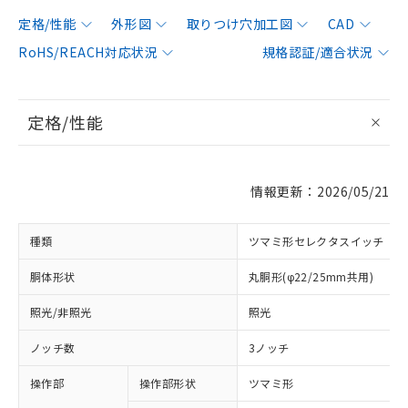
定格/性能
外形図
取りつけ穴加工図
CAD
RoHS/REACH対応状況
規格認証/適合状況
定格/性能
情報更新：2026/05/21
種類
ツマミ形セレクタスイッチ
胴体形状
丸胴形(φ22/25mm共用)
照光/非照光
照光
ノッチ数
3ノッチ
操作部
操作部形状
ツマミ形