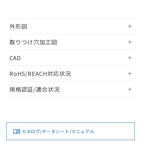
EU RoHS指令（10物質）の非含有証明書
※当社の共同利用者とは、
"個人情報
51物質の非含有証明書（当社基準）
の共同利用に関して"
の「1.共同利
※本証明書は発行日時点で非含有を証明す
用者の範囲」に記載されている法人を
るもので、過去に遡って非含有を証明する
指します。
外形図
ものではありません。
また、RoHS指令のフタル酸エステル類４
情報更新：2026/05/21
取りつけ穴加工図
物質の対応では、対応完了までの期間は出
荷製品に未対応品が混在することから備考
情報更新：2026/05/21
欄に対応日を記載しておりました。
CAD
既に当社にて対応品への在庫切替を完了
していることから、特段のことがない限
ログイン/会員登録いただくと、CADデータをダウンロー
RoHS/REACH対応状況
り、2022年1月12日より割愛しておりま
ドすることができます。
す。
情報更新：2026/7/29
規格認証/適合状況
ログイン/会員登録
EU RoHS
注意事項・凡例
UL認証
CSA認証
CEマーキング
Yes
Yes
Yes
対応状況
対応予定月
※1
※2
ダウンロードデータをご利用いただく前に、以下を必ずお読
みください。
カタログ/データシート/マニュアル
対応済み
ソフトウェアの使用条件
LR型式承認
DNV型式承認
BV型式承認
KR型式承