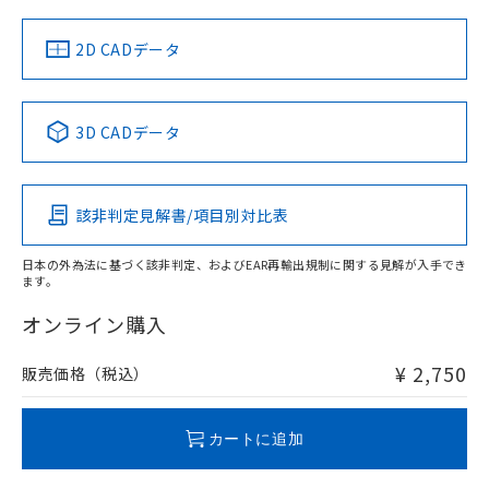
（イギリス
（ノルウェー
（フランス
（韓国
船舶規格）
船舶規格）
船舶規格）
船舶規格
中国 RoHS
注意事項・凡例
2D CADデータ
No
No
No
No
中国 RoHS表
※1 ※2
3D CADデータ
この製品の規格認証/適合状況ページへ
Pb
Hg
Cd
Cr(VI)
その他の認証はこちらのページからご検索ください
該非判定見解書/項目別対比表
O
O
O
O
日本の外為法に基づく該非判定、およびEAR再輸出規制に関する見解が入手でき
ます。
"対応済み"や非含有の記載がされた商品であっても、流通
在庫等で未対応品が混在する可能性があります。
オンライン購入
非含有品が必要な際は、弊社営業部門もしくは販売店へお
問い合わせください。
¥ 2,750
販売価格（税込）
この製品のRoHS/REACH対応状況ページへ
カートに追加