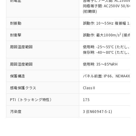
準価格とは異なる場合があることをご
耐電圧
各端子とアース間: AC2500V 50/
類(PBB) 1000ppm以下、ポリ臭化ジフェニルエーテル類
Cr(Ⅵ)(六価クロム) : 1000ppm、 PBBs(ポリ臭化ビフェ
とります。
同極端子間: AC2500V 50/60
了承ください。
(PBDE) 1000ppm以下、フタル酸ビス(2-エチルヘキシ
○
一定数以上の在庫あり
ニル類) : 1000ppm、 PBDEs(ポリ臭化ジフェニルエーテ
当社は規制貨物を破棄する場合は、完
(初期値)
ル) (DEHP)(別名：DOP) 1000ppm以下、フタル酸ブチ
正式な納期状況および標準価格はお客
ル類) : 1000ppm、
ルベンジル（BBP） 1000ppm以下、フタル酸ジブチル
全に破砕するなど、違法に輸出されな
DBP(フタル酸ジブチル) : 1000ppm、 DIBP(フタル酸ジ
様のお取引先、またはお客様担当のオ
（DBP） 1000ppm以下、フタル酸ジイソブチル
イソブチル) : 1000ppm、 BBP(フタル酸ブチルベンジ
△
一定数には満たないが在庫あり
耐振動
誤動作: 10～55Hz 複振幅 1.
いよう必要な手段を講じます。
ムロン制御機器販売店・当社販売員に
(DIBP) 1000ppm以下
ル) : 1000ppm、
当社は貴社製品を、核兵器、ミサイ
但し、RoHS指令で産業用監視および制御機器に対する
DEHP(フタル酸ビス(2-エチルヘキシル)) : 1000ppm
ご相談ください。
2
耐衝撃
適用除外項目は除く。
誤動作: 最大1000m/s
(接点開
ル、化学兵器、生物兵器またはその他
－
在庫なし(最新の在庫状況につ
オムロン制御機器販売店や当社販売拠
フタル酸エステル類の４物質については閾値を超える意
武器並びにこれらの製造装置等に一切
いては、お客様のお取引先、ま
図的な使用がないことを確認しています。
点は「
販売ネットワーク
」をご確認
周囲温度範囲
使用時: -25～55℃ (ただし
※2 環境保護使用期限
使用いたしません。
たはお客様担当のオムロン制御
ください。
保存時: -40～80℃ (ただし
当社は、貴社製品を第三者に販売する
機器販売店・当社販売員にご確
在庫状況および標準価格結果を当社の
※2 対応予定月
「ｅ」：有害物質（10物質）のすべてが基
場合は、上記1、2および3の内容を当
認ください)
事前の承諾なく第三者に漏洩または開
周囲湿度範囲
使用時: 35～85%RH
準値以下であることを示します。
該第三者に通知します。また当社は、
示しないようお願いします。
部品在庫の切り替え状況などにより、予定
「10」：通常の使用状況下において有害物
販売先および販売に係わる関係者が違
保護構造
パネル前面: IP66、NEMA4X, N
マイパーツ機能（部品リスト作成サー
空
受注生産機種、また在庫状況の
月が前後することがあります。
質が外部に漏えいし、環境に深刻な影響を
法に輸出するおそれがある場合は、取
ビス）をご利用いただくには、I-Web
白
情報を公開していない機種
及ぼさない年数を意味します。
り引きをいたしません。
感電保護クラス
Class II
メンバーズにご登録されている必要が
「－」：未確認です。当社販売部門へお問
あります。
い合わせください。
PTI（トラッキング特性）
175
お客様が当ウェブサイト上で当社にご
※3 非含有証明書ダウンロード
登録された部品リストについて、当社
汚染度
3 (EN60947-5-1)
および当社の共同利用者が、当社の製
下記の非含有証明書をダウンロードするこ
品・サービスに関するお客様との取
とができます。
合意する
キャンセル
引・商談に必要な範囲で利用すること
をご了承ください。