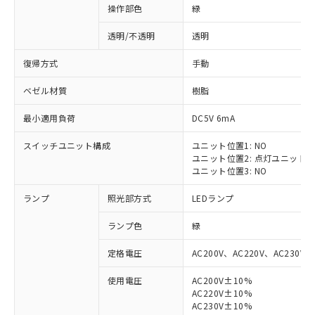
操作部色
緑
透明/不透明
透明
復帰方式
手動
ベゼル材質
樹脂
最小適用負荷
DC5V 6mA
スイッチユニット構成
ユニット位置1: NO
ユニット位置2: 点灯ユニット
ユニット位置3: NO
ランプ
照光部方式
LEDランプ
ランプ色
緑
定格電圧
AC200V、AC220V、AC230V、
使用電圧
AC200V±10%
AC220V±10%
※1 対応状況
AC230V±10%